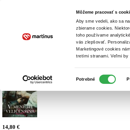
Doručenie
Kníhkupectvá
Knihovrátok
Poukážky
Knižný blog
Kontakt
Môžeme pracovať s cooki
Aby sme vedeli, ako sa na 
zbierame cookies. Niektor
E-knihy
Audioknihy
Hry
Filmy
Knihy
Doplnky
toho používame analytické
vás zlepšovať. Personaliz
Vyhľadávanie
Marketingové cookies nám 
tretími stranami. Veľmi b
Prihlásiť
Výber
Potrebné
P
súhlasu
14,80 €