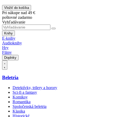
Vložiť do košíka
Pri nákupe nad 49 €
poštovné zadarmo
Vyhľadávanie
Knihy
E-knihy
Audioknihy
Hry
Filmy
Doplnky
Beletria
Detektívky, trilery a horory
Sci-fi a fantasy
Komiksy
Romantika
Spoločenská beletria
Klasika
Historické