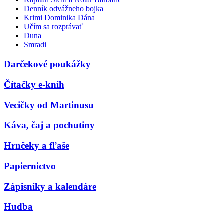
Denník odvážneho bojka
Krimi Dominika Dána
Učím sa rozprávať
Duna
Smradi
Darčekové poukážky
Čítačky e-kníh
Vecičky od Martinusu
Káva, čaj a pochutiny
Hrnčeky a fľaše
Papiernictvo
Zápisníky a kalendáre
Hudba