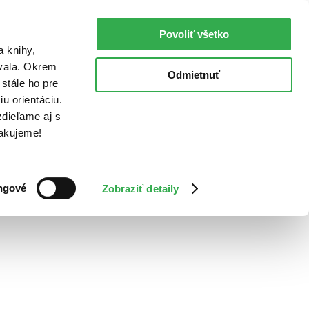
Povoliť všetko
a knihy,
ovala. Okrem
Odmietnuť
stále ho pre
u orientáciu.
dieľame aj s
Ďakujeme!
ngové
Zobraziť detaily