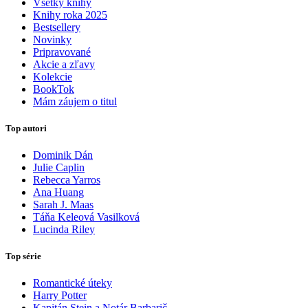
Všetky knihy
Knihy roka 2025
Bestsellery
Novinky
Pripravované
Akcie a zľavy
Kolekcie
BookTok
Mám záujem o titul
Top autori
Dominik Dán
Julie Caplin
Rebecca Yarros
Ana Huang
Sarah J. Maas
Táňa Keleová Vasilková
Lucinda Riley
Top série
Romantické úteky
Harry Potter
Kapitán Stein a Notár Barbarič