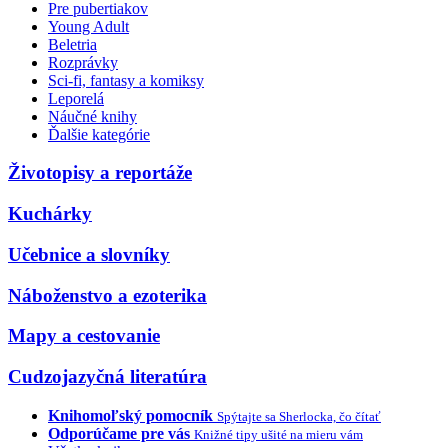
Pre pubertiakov
Young Adult
Beletria
Rozprávky
Sci-fi, fantasy a komiksy
Leporelá
Náučné knihy
Ďalšie kategórie
Životopisy a reportáže
Kuchárky
Učebnice a slovníky
Náboženstvo a ezoterika
Mapy a cestovanie
Cudzojazyčná literatúra
Knihomoľský pomocník
Spýtajte sa Sherlocka, čo čítať
Odporúčame pre vás
Knižné tipy ušité na mieru vám