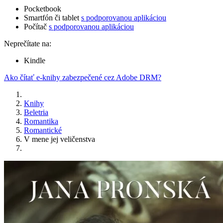
Pocketbook
Smartfón či tablet
s podporovanou aplikáciou
Počítač
s podporovanou aplikáciou
Neprečítate na:
Kindle
Ako čítať e-knihy zabezpečené cez Adobe DRM?
Knihy
Beletria
Romantika
Romantické
V mene jej veličenstva