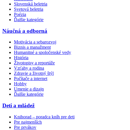
Slovenská beletria
Svetová beletria
Poézia
Ďalšie kategórie
Náučná a odborná
Motivácia a sebarozvoj
Biznis a manažment
Humanitné a spoločenské vedy
História
Životopisy a reportáže
Vzťahy a rodina
Zdravie a životný štýl
Počítače a internet
Hobby
Umenie a dizajn
Ďalšie kategórie
Deti a mládež
Knihorad – poradca kníh pre deti
Pre najmenších
Pre prvákov