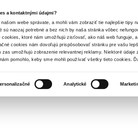
es a kontaktnými údajmi?
našom webe správate, a mohli vám zobraziť tie najlepšie tipy n
é sú naozaj potrebné a bez nich by naša stránka vôbec nefung
 cookies, ktoré nám umožňujú zisťovať, ako náš web funguje, a 
ačné cookies nám dovoľujú prispôsobovať stránku pre vašu lepši
zas umožňujú zobrazenie relevantnej reklamy. Niektoré údaje z
y nám pomohlo, keby sme mohli používať všetky tieto cookies. 
ersonalizačné
Analytické
Marketi