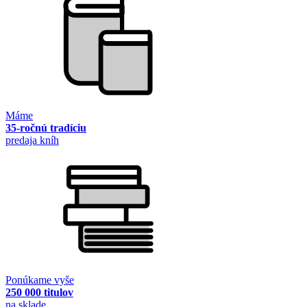
Máme
35-ročnú tradíciu
predaja kníh
Ponúkame vyše
250 000 titulov
na sklade