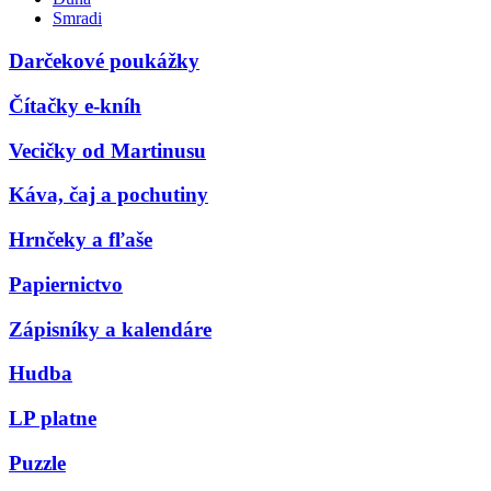
Smradi
Darčekové poukážky
Čítačky e-kníh
Vecičky od Martinusu
Káva, čaj a pochutiny
Hrnčeky a fľaše
Papiernictvo
Zápisníky a kalendáre
Hudba
LP platne
Puzzle