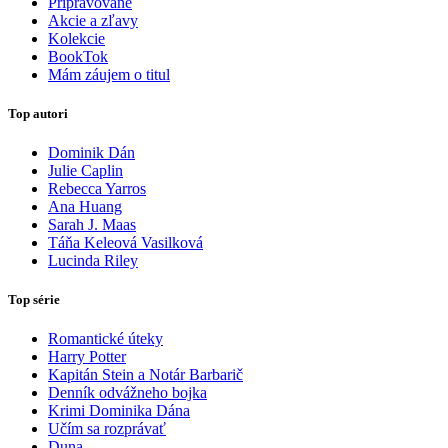
Pripravované
Akcie a zľavy
Kolekcie
BookTok
Mám záujem o titul
Top autori
Dominik Dán
Julie Caplin
Rebecca Yarros
Ana Huang
Sarah J. Maas
Táňa Keleová Vasilková
Lucinda Riley
Top série
Romantické úteky
Harry Potter
Kapitán Stein a Notár Barbarič
Denník odvážneho bojka
Krimi Dominika Dána
Učím sa rozprávať
Duna