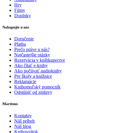
Hry
Filmy
Doplnky
Nakupujte u nás
Doručenie
Platba
Prečo práve u nás?
Najčastejšie otázky
Rezervácia v kníhkupectve
Ako čítať e-knihy
Ako počúvať audioknihy
Pre školy a knižnice
Reklamácie
Knihomoľský pomocník
Odstúpiť od zmluvy
Martinus
Kontakty
Náš príbeh
Náš blog
Knihovrátok