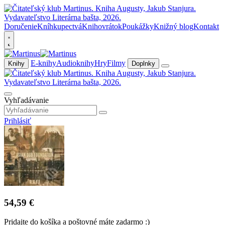
Doručenie
Kníhkupectvá
Knihovrátok
Poukážky
Knižný blog
Kontakt
E-knihy
Audioknihy
Hry
Filmy
Knihy
Doplnky
Vyhľadávanie
Prihlásiť
54,59 €
Pridajte do košíka a poštovné máte zadarmo :)