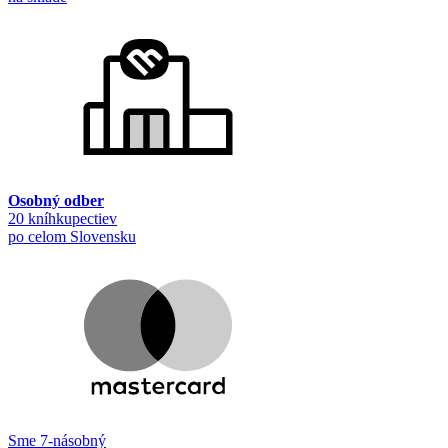
Osobný odber
20 kníhkupectiev
po celom Slovensku
Sme 7-násobný