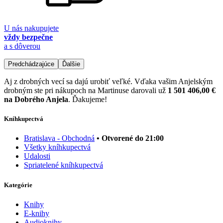
U nás nakupujete
vždy bezpečne
a s dôverou
Predchádzajúce
Ďalšie
Aj z drobných vecí sa dajú urobiť veľké. Vďaka vašim Anjelským
drobným ste pri nákupoch na Martinuse darovali už
1 501 406,00 €
na Dobrého Anjela
. Ďakujeme!
Kníhkupectvá
Bratislava - Obchodná
• Otvorené do 21:00
Všetky kníhkupectvá
Udalosti
Spriatelené kníhkupectvá
Kategórie
Knihy
E-knihy
Audioknihy