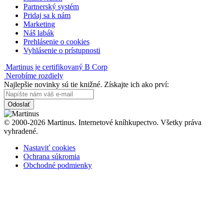
Partnerský systém
Pridaj sa k nám
Marketing
Náš labák
Prehlásenie o cookies
Vyhlásenie o prístupnosti
Martinus je certifikovaný B Corp
Nerobíme rozdiely
Najlepšie novinky sú tie knižné. Získajte ich ako prví:
Odoslať
© 2000-2026 Martinus. Internetové kníhkupectvo. Všetky práva
vyhradené.
Nastaviť cookies
Ochrana súkromia
Obchodné podmienky