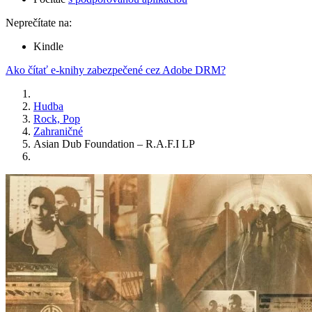
Neprečítate na:
Kindle
Ako čítať e-knihy zabezpečené cez Adobe DRM?
Hudba
Rock, Pop
Zahraničné
Asian Dub Foundation ‎– R.A.F.I LP