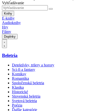
Vyhľadávanie
Knihy
E-knihy
Audioknihy
Hry
Filmy
Doplnky
Beletria
Detektívky, trilery a horory
Sci-fi a fantasy
Komiksy
Romantika
Spoločenská beletria
Klasika
Historické
Slovenská beletria
Svetová beletria
Poézia
Ďalšie kategórie