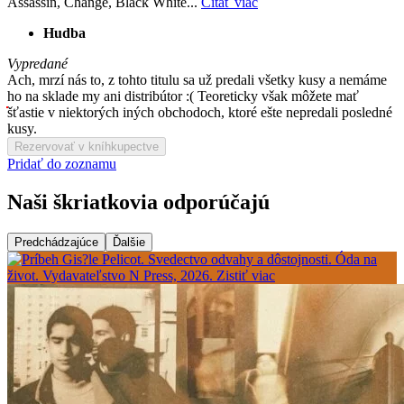
Assassin, Change, Black White...
Čítať viac
Hudba
Vypredané
Ach, mrzí nás to, z tohto titulu sa už predali všetky kusy a nemáme
ho na sklade my ani distribútor :( Teoreticky však môžete mať
šťastie v niektorých iných obchodoch, ktoré ešte nepredali posledné
kusy.
Rezervovať v kníhkupectve
Pridať do zoznamu
Naši škriatkovia odporúčajú
Predchádzajúce
Ďalšie