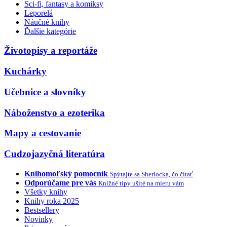
Sci-fi, fantasy a komiksy
Leporelá
Náučné knihy
Ďalšie kategórie
Životopisy a reportáže
Kuchárky
Učebnice a slovníky
Náboženstvo a ezoterika
Mapy a cestovanie
Cudzojazyčná literatúra
Knihomoľský pomocník
Spýtajte sa Sherlocka, čo čítať
Odporúčame pre vás
Knižné tipy ušité na mieru vám
Všetky knihy
Knihy roka 2025
Bestsellery
Novinky