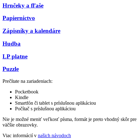
Hrnčeky a fľaše
Papiernictvo
Zápisníky a kalendáre
Hudba
LP platne
Puzzle
Prečítate na zariadeniach:
Pocketbook
Kindle
Smartfón či tablet s príslušnou aplikáciou
Počítač s príslušnou aplikáciou
Nie je možné meniť veľkosť písma, formát je preto vhodný skôr pre
väčšie obrazovky.
Viac informácií v
našich návodoch