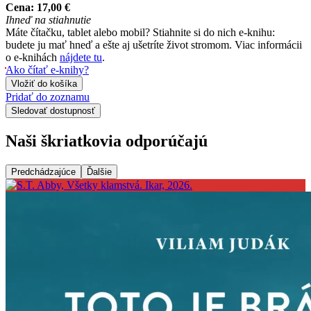
Cena:
17,00 €
Ihneď na stiahnutie
Máte čítačku, tablet alebo mobil? Stiahnite si do nich e-knihu:
budete ju mať hneď a ešte aj ušetríte život stromom. Viac informácii
o e-knihách
nájdete tu
.
Ako čítať e-knihy?
Vložiť do košíka
Pridať do zoznamu
Sledovať dostupnosť
Naši škriatkovia odporúčajú
Predchádzajúce
Ďalšie