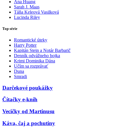
Ana Huang
Sarah J. Maas
Táňa Keleová Vasilková
Lucinda Riley
Top série
Romantické úteky
Harry Potter
Kapitán Stein a Notár Barbarič
Denník odvážneho bojka
Krimi Dominika Dána
Učím sa rozprávať
Duna
Smradi
Darčekové poukážky
Čítačky e-kníh
Vecičky od Martinusu
Káva, čaj a pochutiny