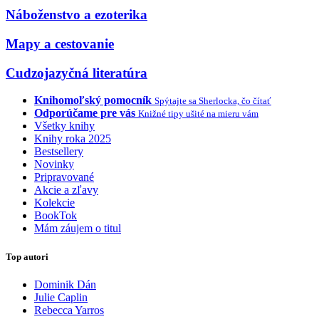
Náboženstvo a ezoterika
Mapy a cestovanie
Cudzojazyčná literatúra
Knihomoľský pomocník
Spýtajte sa Sherlocka, čo čítať
Odporúčame pre vás
Knižné tipy ušité na mieru vám
Všetky knihy
Knihy roka 2025
Bestsellery
Novinky
Pripravované
Akcie a zľavy
Kolekcie
BookTok
Mám záujem o titul
Top autori
Dominik Dán
Julie Caplin
Rebecca Yarros