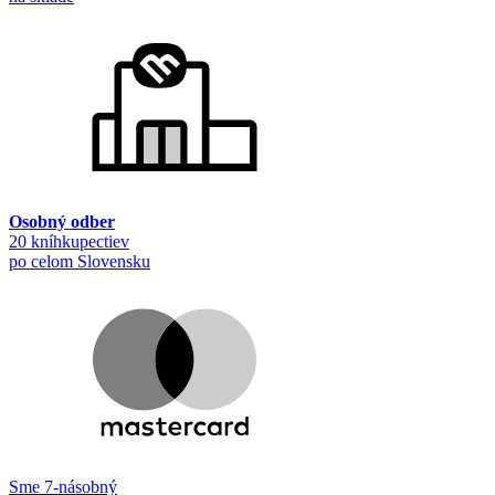
Osobný odber
20 kníhkupectiev
po celom Slovensku
Sme 7-násobný