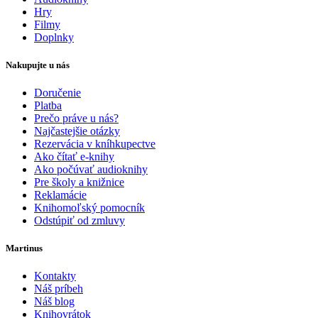
Hry
Filmy
Doplnky
Nakupujte u nás
Doručenie
Platba
Prečo práve u nás?
Najčastejšie otázky
Rezervácia v kníhkupectve
Ako čítať e-knihy
Ako počúvať audioknihy
Pre školy a knižnice
Reklamácie
Knihomoľský pomocník
Odstúpiť od zmluvy
Martinus
Kontakty
Náš príbeh
Náš blog
Knihovrátok