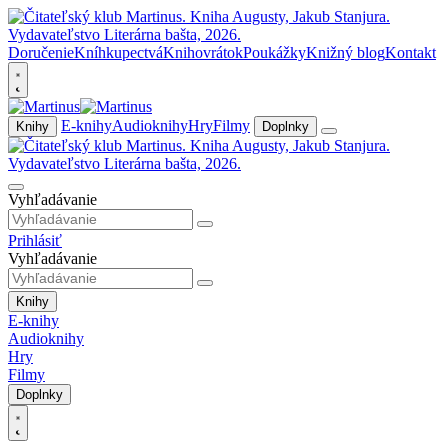
Doručenie
Kníhkupectvá
Knihovrátok
Poukážky
Knižný blog
Kontakt
E-knihy
Audioknihy
Hry
Filmy
Knihy
Doplnky
Vyhľadávanie
Prihlásiť
Vyhľadávanie
Knihy
E-knihy
Audioknihy
Hry
Filmy
Doplnky