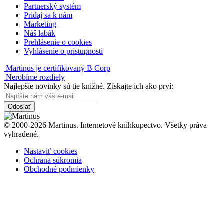
Partnerský systém
Pridaj sa k nám
Marketing
Náš labák
Prehlásenie o cookies
Vyhlásenie o prístupnosti
Martinus je certifikovaný B Corp
Nerobíme rozdiely
Najlepšie novinky sú tie knižné. Získajte ich ako prví:
Odoslať
© 2000-2026 Martinus. Internetové kníhkupectvo. Všetky práva
vyhradené.
Nastaviť cookies
Ochrana súkromia
Obchodné podmienky