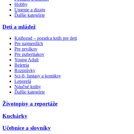
Hobby
Umenie a dizajn
Ďalšie kategórie
Deti a mládež
Knihorad – poradca kníh pre deti
Pre najmenších
Pre prvákov
Pre pubertiakov
Young Adult
Beletria
Rozprávky
Sci-fi, fantasy a komiksy
Leporelá
Náučné knihy
Ďalšie kategórie
Životopisy a reportáže
Kuchárky
Učebnice a slovníky