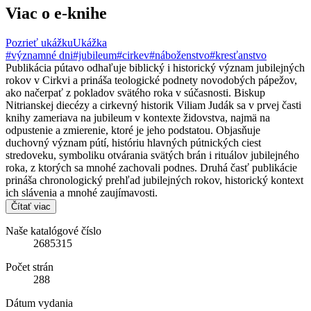
Viac o e-knihe
Pozrieť ukážku
Ukážka
#významné dni
#jubileum
#cirkev
#náboženstvo
#kresťanstvo
Publikácia pútavo odhaľuje biblický i historický význam jubilejných
rokov v Cirkvi a prináša teologické podnety novodobých pápežov,
ako načerpať z pokladov svätého roka v súčasnosti. Biskup
Nitrianskej diecézy a cirkevný historik Viliam Judák sa v prvej časti
knihy zameriava na jubileum v kontexte židovstva, najmä na
odpustenie a zmierenie, ktoré je jeho podstatou. Objasňuje
duchovný význam pútí, históriu hlavných pútnických ciest
stredoveku, symboliku otvárania svätých brán i rituálov jubilejného
roka, z ktorých sa mnohé zachovali podnes. Druhá časť publikácie
prináša chronologický prehľad jubilejných rokov, historický kontext
ich slávenia a mnohé zaujímavosti.
Čítať viac
Naše katalógové číslo
2685315
Počet strán
288
Dátum vydania