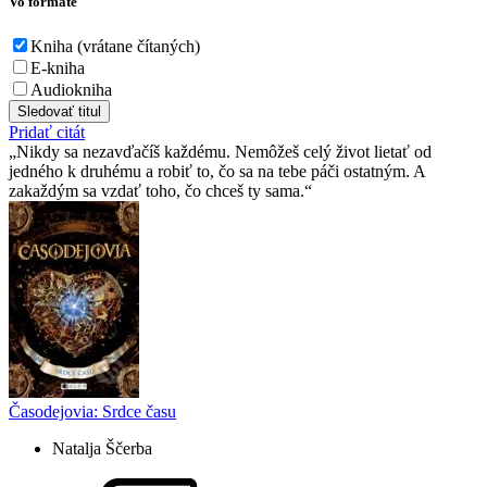
Vo formáte
Kniha (vrátane čítaných)
E-kniha
Audiokniha
Sledovať titul
Pridať citát
Nikdy sa nezavďačíš každému. Nemôžeš celý život lietať od
jedného k druhému a robiť to, čo sa na tebe páči ostatným. A
zakaždým sa vzdať toho, čo chceš ty sama.
Časodejovia: Srdce času
Natalja Ščerba