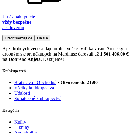
U nás nakupujete
vždy bezpečne
a s dôverou
Predchádzajúce
Ďalšie
Aj z drobných vecí sa dajú urobiť veľké. Vďaka vašim Anjelským
drobným ste pri nákupoch na Martinuse darovali už
1 501 406,00 €
na Dobrého Anjela
. Ďakujeme!
Kníhkupectvá
Bratislava - Obchodná
• Otvorené do 21:00
Všetky kníhkupectvá
Udalosti
Spriatelené kníhkupectvá
Kategórie
Knihy
E-knihy
Audioknihy