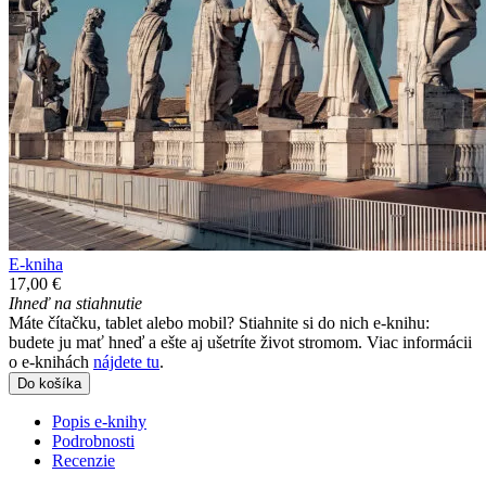
E-kniha
17,00 €
Ihneď na stiahnutie
Máte čítačku, tablet alebo mobil? Stiahnite si do nich e-knihu:
budete ju mať hneď a ešte aj ušetríte život stromom. Viac informácii
o e-knihách
nájdete tu
.
Do košíka
Popis e-knihy
Podrobnosti
Recenzie