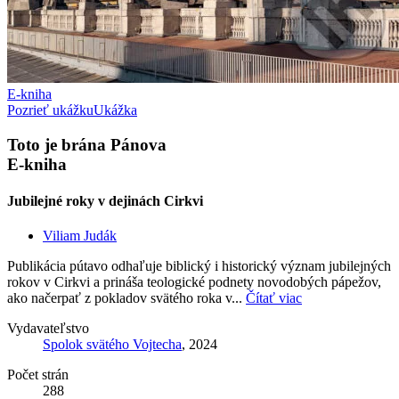
E-kniha
Pozrieť ukážku
Ukážka
Toto je brána Pánova
E-kniha
Jubilejné roky v dejinách Cirkvi
Viliam Judák
Publikácia pútavo odhaľuje biblický i historický význam jubilejných
rokov v Cirkvi a prináša teologické podnety novodobých pápežov,
ako načerpať z pokladov svätého roka v...
Čítať viac
Vydavateľstvo
Spolok svätého Vojtecha
, 2024
Počet strán
288