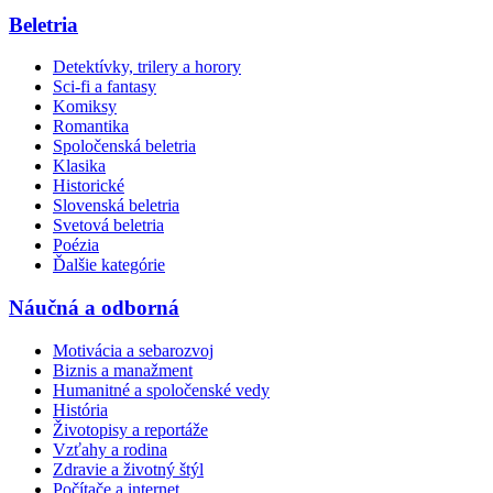
Beletria
Detektívky, trilery a horory
Sci-fi a fantasy
Komiksy
Romantika
Spoločenská beletria
Klasika
Historické
Slovenská beletria
Svetová beletria
Poézia
Ďalšie kategórie
Náučná a odborná
Motivácia a sebarozvoj
Biznis a manažment
Humanitné a spoločenské vedy
História
Životopisy a reportáže
Vzťahy a rodina
Zdravie a životný štýl
Počítače a internet