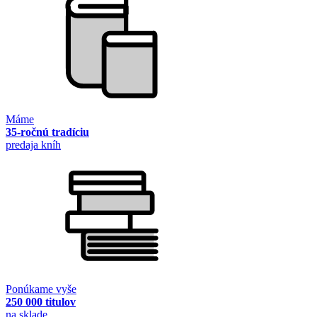
Máme
35-ročnú tradíciu
predaja kníh
Ponúkame vyše
250 000 titulov
na sklade