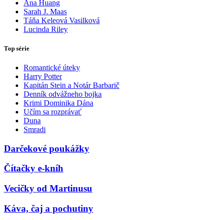
Ana Huang
Sarah J. Maas
Táňa Keleová Vasilková
Lucinda Riley
Top série
Romantické úteky
Harry Potter
Kapitán Stein a Notár Barbarič
Denník odvážneho bojka
Krimi Dominika Dána
Učím sa rozprávať
Duna
Smradi
Darčekové poukážky
Čítačky e-kníh
Vecičky od Martinusu
Káva, čaj a pochutiny