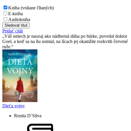
Kniha (vrátane čítaných)
E-kniha
Audiokniha
Sledovať titul
Pridať citát
Váš smiech je naozaj ako nádherná dúha po búrke, povedal doktor
Goel, a keď sa na ňu usmial, na lícach jej okamžite rozkvitli červené
ruže.
Dieťa vojny
Renita D´Silva