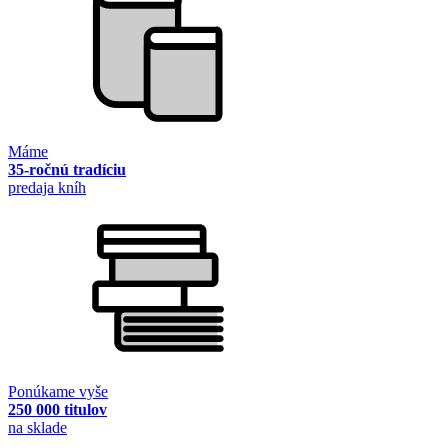
Máme
35-ročnú tradíciu
predaja kníh
Ponúkame vyše
250 000 titulov
na sklade