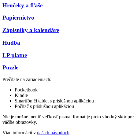
Hrnčeky a fľaše
Papiernictvo
Zápisníky a kalendáre
Hudba
LP platne
Puzzle
Prečítate na zariadeniach:
Pocketbook
Kindle
Smartfón či tablet s príslušnou aplikáciou
Počítač s príslušnou aplikáciou
Nie je možné meniť veľkosť písma, formát je preto vhodný skôr pre
väčšie obrazovky.
Viac informácií v
našich návodoch