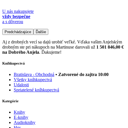
U nás nakupujete
vždy bezpečne
a s dôverou
Predchádzajúce
Ďalšie
Aj z drobných vecí sa dajú urobiť veľké. Vďaka vašim Anjelským
drobným ste pri nákupoch na Martinuse darovali už
1 501 846,00 €
na Dobrého Anjela
. Ďakujeme!
Kníhkupectvá
Bratislava - Obchodná
• Zatvorené do zajtra 10:00
Všetky kníhkupectvá
Udalosti
Spriatelené kníhkupectvá
Kategórie
Knihy
E-knihy
Audioknihy
Hry