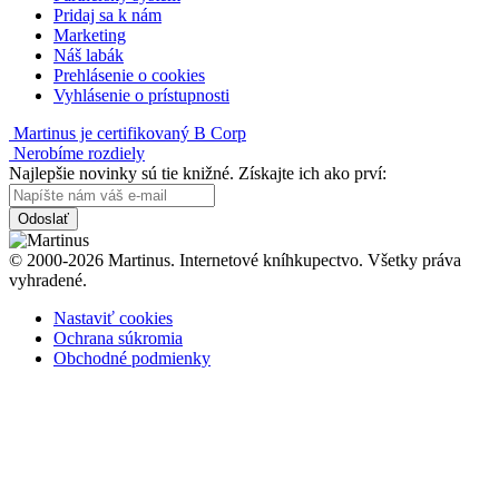
Pridaj sa k nám
Marketing
Náš labák
Prehlásenie o cookies
Vyhlásenie o prístupnosti
Martinus je certifikovaný B Corp
Nerobíme rozdiely
Najlepšie novinky sú tie knižné. Získajte ich ako prví:
Odoslať
© 2000-2026 Martinus. Internetové kníhkupectvo. Všetky práva
vyhradené.
Nastaviť cookies
Ochrana súkromia
Obchodné podmienky