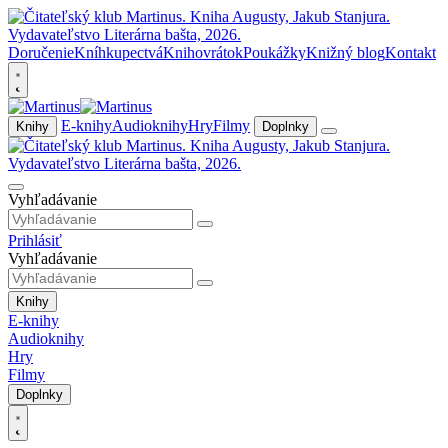
Doručenie
Kníhkupectvá
Knihovrátok
Poukážky
Knižný blog
Kontakt
E-knihy
Audioknihy
Hry
Filmy
Knihy
Doplnky
Vyhľadávanie
Prihlásiť
Vyhľadávanie
Knihy
E-knihy
Audioknihy
Hry
Filmy
Doplnky