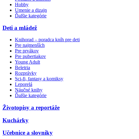
Hobby
Umenie a dizajn
Ďalšie kategórie
Deti a mládež
Knihorad – poradca kníh pre deti
Pre najmenších
Pre prvákov
Pre pubertiakov
Young Adult
Beletria
Rozprávky
Sci-fi, fantasy a komiksy
Leporelá
Náučné knihy
Ďalšie kategórie
Životopisy a reportáže
Kuchárky
Učebnice a slovníky