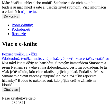
Máte čítačku, tablet alebo mobil? Stiahnite si do nich e-knihu:
budete ju mať hneď a ešte aj ušetríte život stromom. Viac informácii
o e-knihách
nájdete tu
.
Do košíka
Popis e-knihy
Podrobnosti
Recenzie
Viac o e-knihe
Pozrieť ukážku
Ukážka
#dobrodružstvo
#kamarátstvo
#prekážky
#dievčatko
#cesta
#zvieratá
#ro
Mia tráví léto u dědy na hausbótu. S novým kamarádem Šimonem a
psem Nemem se vydávají na dobrodružnou cestu za pokladem. Je tu
však ještě někdo, kdo chce ukořistit jejich poklad. Podaří se Mie se
Šimonem objevit všechny tajuplné indicie a rozluštit zapeklité
hádanky? Budou to nakonec oni, kdo přijde celé té záhadě na
kloub?
Čítať viac
Naše katalógové číslo
2829321