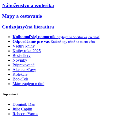
Náboženstvo a ezoterika
Mapy a cestovanie
Cudzojazyčná literatúra
Knihomoľský pomocník
Spýtajte sa Sherlocka, čo čítať
Odporúčame pre vás
Knižné tipy ušité na mieru vám
Všetky knihy
Knihy roka 2025
Bestsellery
Novinky
Pripravované
Akcie a zľavy
Kolekcie
BookTok
Mám záujem o titul
Top autori
Dominik Dán
Julie Caplin
Rebecca Yarros