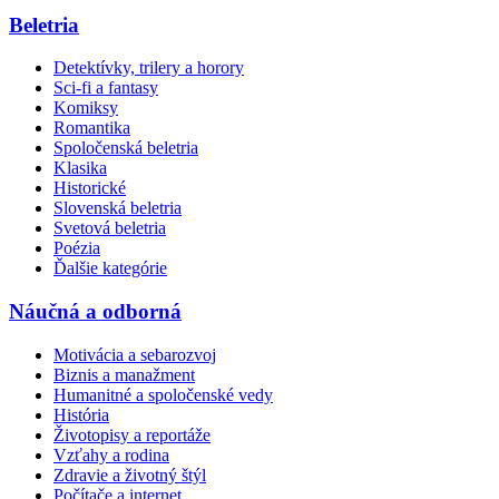
Beletria
Detektívky, trilery a horory
Sci-fi a fantasy
Komiksy
Romantika
Spoločenská beletria
Klasika
Historické
Slovenská beletria
Svetová beletria
Poézia
Ďalšie kategórie
Náučná a odborná
Motivácia a sebarozvoj
Biznis a manažment
Humanitné a spoločenské vedy
História
Životopisy a reportáže
Vzťahy a rodina
Zdravie a životný štýl
Počítače a internet