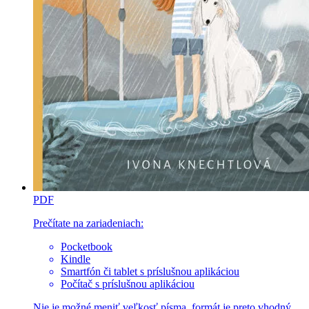
PDF
Prečítate na zariadeniach:
Pocketbook
Kindle
Smartfón či tablet s príslušnou aplikáciou
Počítač s príslušnou aplikáciou
Nie je možné meniť veľkosť písma, formát je preto vhodný