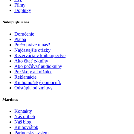
Filmy
Doplnky
Nakupujte u nás
Doručenie
Platba
Prečo práve u nás?
Najčastejšie otázky
Rezervácia v kníhkupectve
Ako čítať e-knihy
Ako počúvať audioknihy
Pre školy a knižnice
Reklamácie
Knihomoľský pomocník
Odstúpiť od zmluvy
Martinus
Kontakty
Náš príbeh
Náš blog
Knihovrátok
Partnerský systém