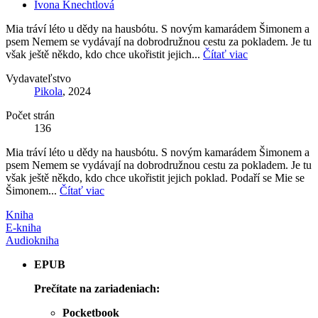
Ivona Knechtlová
Mia tráví léto u dědy na hausbótu. S novým kamarádem Šimonem a
psem Nemem se vydávají na dobrodružnou cestu za pokladem. Je tu
však ještě někdo, kdo chce ukořistit jejich...
Čítať viac
Vydavateľstvo
Pikola
, 2024
Počet strán
136
Mia tráví léto u dědy na hausbótu. S novým kamarádem Šimonem a
psem Nemem se vydávají na dobrodružnou cestu za pokladem. Je tu
však ještě někdo, kdo chce ukořistit jejich poklad. Podaří se Mie se
Šimonem...
Čítať viac
Kniha
E-kniha
Audiokniha
EPUB
Prečítate na zariadeniach:
Pocketbook