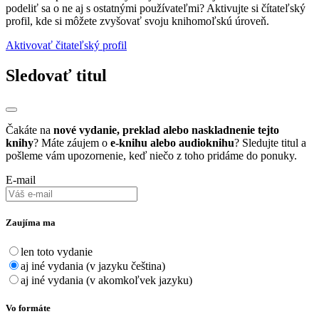
podeliť sa o ne aj s ostatnými používateľmi? Aktivujte si čítateľský
profil, kde si môžete zvyšovať svoju knihomoľskú úroveň.
Aktivovať čitateľský profil
Sledovať titul
Čakáte na
nové vydanie, preklad alebo naskladnenie tejto
knihy
? Máte záujem o
e-knihu alebo audioknihu
? Sledujte titul a
pošleme vám upozornenie, keď niečo z toho pridáme do ponuky.
E-mail
Zaujíma ma
len toto vydanie
aj iné vydania (v jazyku čeština)
aj iné vydania (v akomkoľvek jazyku)
Vo formáte