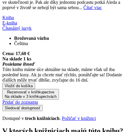
ve skutečnosti je. Pak ale díky jednomu podcastu potká Aleda a
poprvé v životě se nebojí být sama sebou...
Čítať viac
Kniha
E-kniha
Čítaná
iný jazyk
Brožovaná väzba
Čeština
Cena:
17,60 €
Na sklade 1 ks
Posielame ihneď
Túto knihu máme síce aktuálne na sklade, máme však už iba
posledné kusy. Ak ju chcete mať rýchlo, ponáhľajte sa! Dodanie
ďalších môže trvať dlhšie, zvyčajne do 16 dní.
Vložiť do košíka
Rezervovať v kníhkupectve
Na sklade v 3 kníhkupectvách
Pridať do zoznamu
Sledovať dostupnosť
Dostupné v
troch knižniciach
.
Požičať v knižnici
V ktorých knižniciach majú túto knihu?