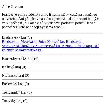
Alice Oseman
Frances je pilná studentka a nic jí nesmí stát v cestě na vysněnou
univerzitu. Ani přátelé, vina nebo tajemství – dokonce ani to, kým
ve skutečnosti je. Pak ale díky jednomu podcastu potká Aleda a
poprvé v životě se nebojí být sama sebou...
Bratislavský kraj (3)
Bratislava -
Mestská knižnica
Mestská kn.
Bratislava -
Staromestská knižnica
Staromestská kn.
Pezinok -
Malokarpatská
knižnica
Malokarpatská kn.
Banskobystrický kraj (0)
Košický kraj (0)
Nitriansky kraj (0)
Prešovský kraj (0)
Trenčiansky kraj (0)
Trnavský kraj (0)