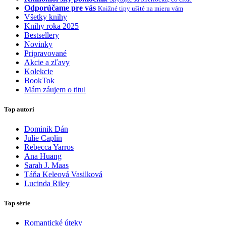
Odporúčame pre vás
Knižné tipy ušité na mieru vám
Všetky knihy
Knihy roka 2025
Bestsellery
Novinky
Pripravované
Akcie a zľavy
Kolekcie
BookTok
Mám záujem o titul
Top autori
Dominik Dán
Julie Caplin
Rebecca Yarros
Ana Huang
Sarah J. Maas
Táňa Keleová Vasilková
Lucinda Riley
Top série
Romantické úteky