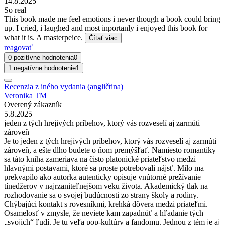
14.8.2025
So real
This book made me feel emotions i never though a book could bring
up. I cried, i laughed and most inportanly i enjoyed this book for
what it is. A masterpeice.
Čítať viac
reagovať
0 pozitívne hodnotenia
0
1 negatívne hodnotenie
1
Recenzia z iného vydania (angličtina)
Veronika TM
Overený zákazník
5.8.2025
jeden z tých hrejivých príbehov, ktorý vás rozveselí aj zarmúti
zároveň
Je to jeden z tých hrejivých príbehov, ktorý vás rozveselí aj zarmúti
zároveň, a ešte dlho budete o ňom premýšľať. Namiesto romantiky
sa táto kniha zameriava na čisto platonické priateľstvo medzi
hlavnými postavami, ktoré sa proste potrebovali nájsť. Milo ma
prekvapilo ako autorka autenticky opisuje vnútorné prežívanie
tínedžerov v najrzaniteľnejšom veku života. Akademický tlak na
rozhodovanie sa o svojej budúcnosti zo strany školy a rodiny.
Chýbajúci kontakt s rovesníkmi, krehká dôvera medzi priateľmi.
Osamelosť v zmysle, že neviete kam zapadnúť a hľadanie tých
„svojich“ ľudí. Je tu veľa pop-kultúry a fandomu. Jednou z tém je aj