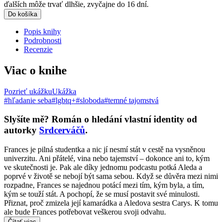
ďalších môže trvať dlhšie, zvyčajne do 16 dní.
Do košíka
Popis knihy
Podrobnosti
Recenzie
Viac o knihe
Pozrieť ukážku
Ukážka
#hľadanie seba
#lgbtq+
#sloboda
#temné tajomstvá
Slyšíte mě? Román o hledání vlastní identity od
autorky
Srdcerváčů
.
Frances je pilná studentka a nic jí nesmí stát v cestě na vysněnou
univerzitu. Ani přátelé, vina nebo tajemství – dokonce ani to, kým
ve skutečnosti je. Pak ale díky jednomu podcastu potká Aleda a
poprvé v životě se nebojí být sama sebou. Když se důvěra mezi nimi
rozpadne, Frances se najednou potácí mezi tím, kým byla, a tím,
kým se touží stát. A pochopí, že se musí postavit své minulosti.
Přiznat, proč zmizela její kamarádka a Aledova sestra Carys. K tomu
ale bude Frances potřebovat veškerou svoji odvahu.
Čítať viac