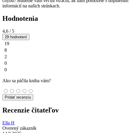
chybu? Budeme vám veľmi vďační, ak nám pomôžete s doplnením
informácií na našich stránkach.
Hodnotenia
4,6
/ 5
29 hodnotení
19
8
2
0
0
Ako sa páčila kniha vám?
Pridať recenziu
Recenzie čitateľov
Ella H
Overený zákazník