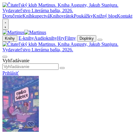
Doručenie
Kníhkupectvá
Knihovrátok
Poukážky
Knižný blog
Kontakt
E-knihy
Audioknihy
Hry
Filmy
Knihy
Doplnky
Vyhľadávanie
Prihlásiť