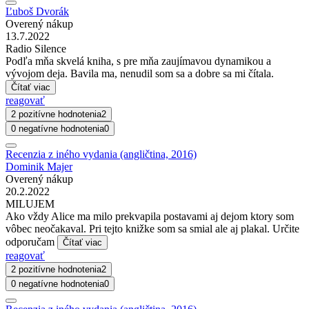
Ľuboš Dvorák
Overený nákup
13.7.2022
Radio Silence
Podľa mňa skvelá kniha, s pre mňa zaujímavou dynamikou a
vývojom deja. Bavila ma, nenudil som sa a dobre sa mi čítala.
Čítať viac
reagovať
2 pozitívne hodnotenia
2
0 negatívne hodnotenia
0
Recenzia z iného vydania (angličtina, 2016)
Dominik Majer
Overený nákup
20.2.2022
MILUJEM
Ako vždy Alice ma milo prekvapila postavami aj dejom ktory som
vôbec neočakaval. Pri tejto knižke som sa smial ale aj plakal. Určite
odporučam
Čítať viac
reagovať
2 pozitívne hodnotenia
2
0 negatívne hodnotenia
0