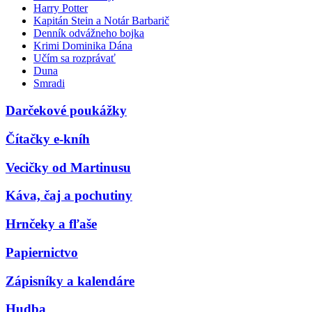
Harry Potter
Kapitán Stein a Notár Barbarič
Denník odvážneho bojka
Krimi Dominika Dána
Učím sa rozprávať
Duna
Smradi
Darčekové poukážky
Čítačky e-kníh
Vecičky od Martinusu
Káva, čaj a pochutiny
Hrnčeky a fľaše
Papiernictvo
Zápisníky a kalendáre
Hudba