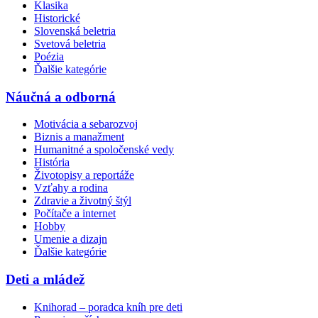
Klasika
Historické
Slovenská beletria
Svetová beletria
Poézia
Ďalšie kategórie
Náučná a odborná
Motivácia a sebarozvoj
Biznis a manažment
Humanitné a spoločenské vedy
História
Životopisy a reportáže
Vzťahy a rodina
Zdravie a životný štýl
Počítače a internet
Hobby
Umenie a dizajn
Ďalšie kategórie
Deti a mládež
Knihorad – poradca kníh pre deti