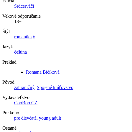
Edícia
Srdcerváči
Vekové odporúčanie
13+
Štýl
romantický
Jazyk
čeština
Preklad
Romana Bičíková
Pôvod
zahraničný
,
Spojené kráľovstvo
Vydavateľstvo
CooBoo CZ
Pre koho
pre dievčatá
,
young adult
Ostatné