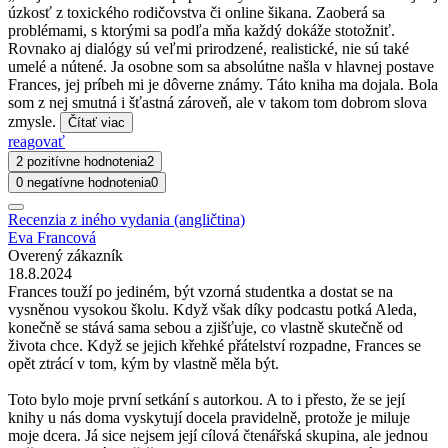
úzkosť z toxického rodičovstva či online šikana. Zaoberá sa
problémami, s ktorými sa podľa mňa každý dokáže stotožniť.
Rovnako aj dialógy sú veľmi prirodzené, realistické, nie sú také
umelé a nútené. Ja osobne som sa absolútne našla v hlavnej postave
Frances, jej príbeh mi je dôverne známy. Táto kniha ma dojala. Bola
som z nej smutná i šťastná zároveň, ale v takom tom dobrom slova
zmysle.
Čítať viac
reagovať
2 pozitívne hodnotenia
2
0 negatívne hodnotenia
0
Recenzia z iného vydania (angličtina)
Eva Francová
Overený zákazník
18.8.2024
Frances touží po jediném, být vzorná studentka a dostat se na
vysněnou vysokou školu. Když však díky podcastu potká Aleda,
konečně se stává sama sebou a zjišťuje, co vlastně skutečně od
života chce. Když se jejich křehké přátelství rozpadne, Frances se
opět ztrácí v tom, kým by vlastně měla být.
Toto bylo moje první setkání s autorkou. A to i přesto, že se její
knihy u nás doma vyskytují docela pravidelně, protože je miluje
moje dcera. Já sice nejsem její cílová čtenářská skupina, ale jednou