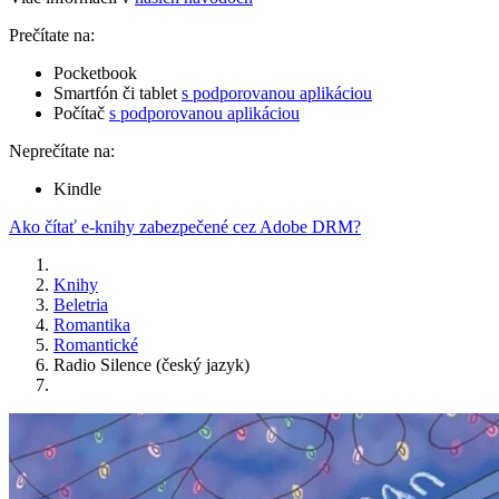
Prečítate na:
Pocketbook
Smartfón či tablet
s podporovanou aplikáciou
Počítač
s podporovanou aplikáciou
Neprečítate na:
Kindle
Ako čítať e-knihy zabezpečené cez Adobe DRM?
Knihy
Beletria
Romantika
Romantické
Radio Silence (český jazyk)