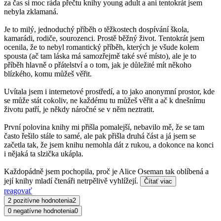
za čas si moc ráda přečtu knihy young adult a ani tentokrát jsem
nebyla zklamaná.
Je to milý, jednoduchý příběh o těžkostech dospívání škola,
kamarádi, rodiče, sourozenci. Prostě běžný život. Tentokrát jsem
ocenila, že to nebyl romantický příběh, kterých je všude kolem
spousta (ač tam láska má samozřejmě také své místo), ale je to
příběh hlavně o přátelství a o tom, jak je důležité mít někoho
blízkého, komu můžeš věřit.
Uvítala jsem i internetové prostředí, a to jako anonymní prostor, kde
se může stát cokoliv, ne každému tu můžeš věřit a ač k dnešnímu
životu patří, je někdy náročné se v něm neztratit.
První polovina knihy mi přišla pomalejší, nebavilo mě, že se tam
často řešilo stále to samé, ale pak přišla druhá část a já jsem se
začetla tak, že jsem knihu nemohla dát z rukou, a dokonce na konci
i nějaká ta slzička ukápla.
Každopádně jsem pochopila, proč je Alice Oseman tak oblíbená a
její knihy mladí čtenáři netrpělivě vyhlížejí.
Čítať viac
reagovať
2 pozitívne hodnotenia
2
0 negatívne hodnotenia
0