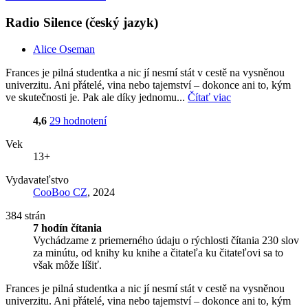
Radio Silence (český jazyk)
Alice Oseman
Frances je pilná studentka a nic jí nesmí stát v cestě na vysněnou
univerzitu. Ani přátelé, vina nebo tajemství – dokonce ani to, kým
ve skutečnosti je. Pak ale díky jednomu...
Čítať viac
4,6
29 hodnotení
Vek
13+
Vydavateľstvo
CooBoo CZ
, 2024
384 strán
7 hodín čítania
Vychádzame z priemerného údaju o rýchlosti čítania 230 slov
za minútu, od knihy ku knihe a čitateľa ku čitateľovi sa to
však môže líšiť.
Frances je pilná studentka a nic jí nesmí stát v cestě na vysněnou
univerzitu. Ani přátelé, vina nebo tajemství – dokonce ani to, kým