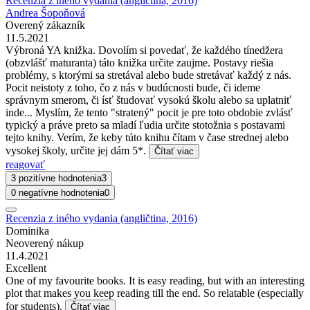
Recenzia z iného vydania (angličtina, 2016)
Andrea Šopoňová
Overený zákazník
11.5.2021
Výbroná YA knižka. Dovolím si povedať, že každého tínedžera
(obzvlášť maturanta) táto knižka určite zaujme. Postavy riešia
problémy, s ktorými sa stretával alebo bude stretávať každý z nás.
Pocit neistoty z toho, čo z nás v budúcnosti bude, či ideme
správnym smerom, či ísť študovať vysokú školu alebo sa uplatniť
inde... Myslím, že tento "stratený" pocit je pre toto obdobie zvlásť
typický a práve preto sa mladí ľudia určite stotožnia s postavami
tejto knihy. Verím, že keby túto knihu čítam v čase strednej alebo
vysokej školy, určite jej dám 5*.
Čítať viac
reagovať
3 pozitívne hodnotenia
3
0 negatívne hodnotenia
0
Recenzia z iného vydania (angličtina, 2016)
Dominika
Neoverený nákup
11.4.2021
Excellent
One of my favourite books. It is easy reading, but with an interesting
plot that makes you keep reading till the end. So relatable (especially
for students).
Čítať viac