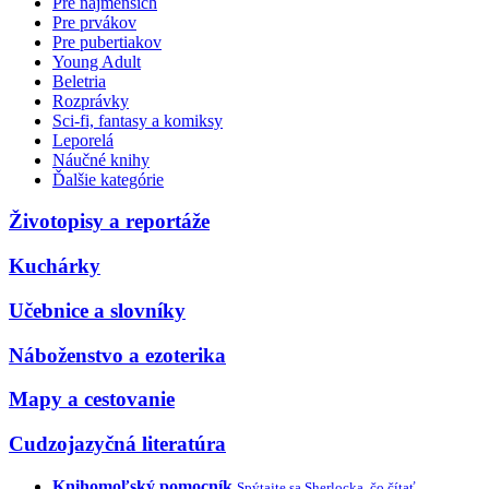
Pre najmenších
Pre prvákov
Pre pubertiakov
Young Adult
Beletria
Rozprávky
Sci-fi, fantasy a komiksy
Leporelá
Náučné knihy
Ďalšie kategórie
Životopisy a reportáže
Kuchárky
Učebnice a slovníky
Náboženstvo a ezoterika
Mapy a cestovanie
Cudzojazyčná literatúra
Knihomoľský pomocník
Spýtajte sa Sherlocka, čo čítať