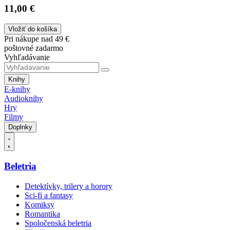
11,00 €
Vložiť do košíka
Pri nákupe nad 49 €
poštovné zadarmo
Vyhľadávanie
Knihy
E-knihy
Audioknihy
Hry
Filmy
Doplnky
Beletria
Detektívky, trilery a horory
Sci-fi a fantasy
Komiksy
Romantika
Spoločenská beletria