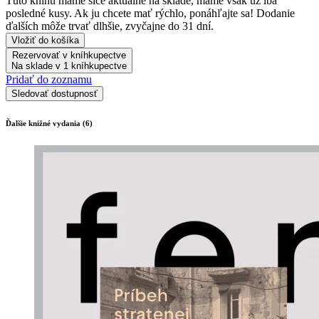
Túto knihu máme síce aktuálne na sklade, máme však už iba
posledné kusy. Ak ju chcete mať rýchlo, ponáhľajte sa! Dodanie
ďalších môže trvať dlhšie, zvyčajne do 31 dní.
Vložiť do košíka
Rezervovať v kníhkupectve
Na sklade v 1 kníhkupectve
Pridať do zoznamu
Sledovať dostupnosť
Ďalšie knižné vydania (6)