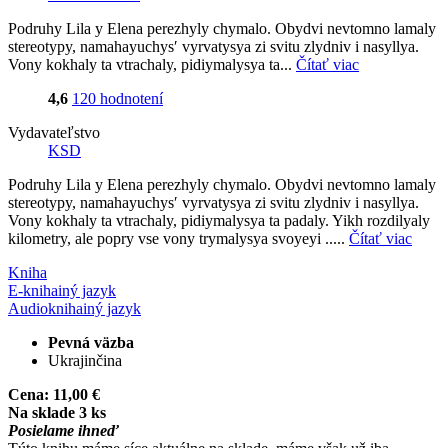
Podruhy Lila y Elena perezhyly chymalo. Obydvi nevtomno lamaly
stereotypy, namahayuchysʹ vyrvatysya zi svitu zlydniv i nasyllya.
Vony kokhaly ta vtrachaly, pidiymalysya ta...
Čítať viac
4,6
120 hodnotení
Vydavateľstvo
KSD
Podruhy Lila y Elena perezhyly chymalo. Obydvi nevtomno lamaly
stereotypy, namahayuchysʹ vyrvatysya zi svitu zlydniv i nasyllya.
Vony kokhaly ta vtrachaly, pidiymalysya ta padaly. Yikh rozdilyaly
kilometry, ale popry vse vony trymalysya svoyeyi .....
Čítať viac
Kniha
E-kniha
iný jazyk
Audiokniha
iný jazyk
Pevná väzba
Ukrajinčina
Cena:
11,00 €
Na sklade 3 ks
Posielame ihneď