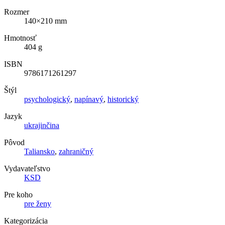
Rozmer
140×210 mm
Hmotnosť
404 g
ISBN
9786171261297
Štýl
psychologický
,
napínavý
,
historický
Jazyk
ukrajinčina
Pôvod
Taliansko
,
zahraničný
Vydavateľstvo
KSD
Pre koho
pre ženy
Kategorizácia