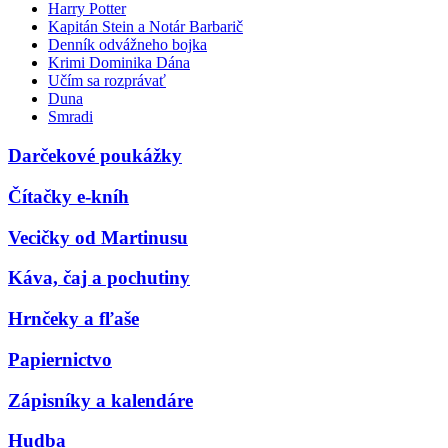
Harry Potter
Kapitán Stein a Notár Barbarič
Denník odvážneho bojka
Krimi Dominika Dána
Učím sa rozprávať
Duna
Smradi
Darčekové poukážky
Čítačky e-kníh
Vecičky od Martinusu
Káva, čaj a pochutiny
Hrnčeky a fľaše
Papiernictvo
Zápisníky a kalendáre
Hudba