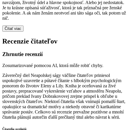
navzájom, životný údel a hlavne spokojnosť. Alebo jej nedostatok.
Je tu krásne opísaná súťaživosť, ktorá je tak príznačná pre ženské
pokolenie. A ak nám ženám neotvorí ani táto sága oči, tak potom už
nič.
Čítať viac
Recenzie čitateľov
Zhrnutie recenzií
Zosumarizované pomocou AI, ktorá môže robiť chyby.
Záverečný diel Neapolskej ságy väčšine čitateľov priniesol
uspokojivé uzavretie a pútavé čítanie s hlbokým psychologickým
ponorom do životov Eleny a Lily. Kniha je oceňovaná za živé
postavy, prepracované vykreslenie vzťahov a atmosféru Neapolu,
pričom preklad Ivany Dobrakovovej zrejme prispel k obľube u
slovenských čitateľov. Niektorí čitatelia však vnímajú pomalší štart,
opakujúce sa dramatické motívy a niekedy otravné či karikatúrne
správanie postáv. Celkovo sú recenzie prevažne pozitívne a mnohí
čitatelia plánujú autorčin ďalší prečítaný titul alebo návrat k sérii.
Čitatelia oceňujú