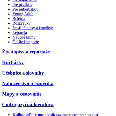
Pre prvákov
Pre pubertiakov
Young Adult
Beletria
Rozprávky
Sci-fi, fantasy a komiksy
Leporelá
Náučné knihy
Ďalšie kategórie
Životopisy a reportáže
Kuchárky
Učebnice a slovníky
Náboženstvo a ezoterika
Mapy a cestovanie
Cudzojazyčná literatúra
Knihomoľský pomocník
Spýtajte sa Sherlocka, čo čítať