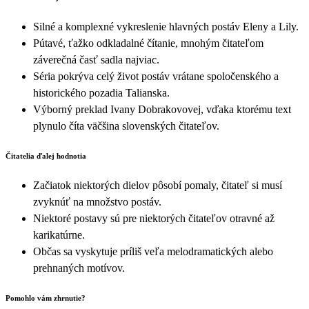
Silné a komplexné vykreslenie hlavných postáv Eleny a Lily.
Pútavé, ťažko odkladalné čítanie, mnohým čitateľom
záverečná časť sadla najviac.
Séria pokrýva celý život postáv vrátane spoločenského a
historického pozadia Talianska.
Výborný preklad Ivany Dobrakovovej, vďaka ktorému text
plynulo číta väčšina slovenských čitateľov.
Čitatelia ďalej hodnotia
Začiatok niektorých dielov pôsobí pomaly, čitateľ si musí
zvyknúť na množstvo postáv.
Niektoré postavy sú pre niektorých čitateľov otravné až
karikatúrne.
Občas sa vyskytuje príliš veľa melodramatických alebo
prehnaných motívov.
Pomohlo vám zhrnutie?