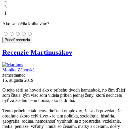
4
3
1
Ako sa páčila kniha vám?
Pridať recenziu
Recenzie Martinusákov
Monika Záborská
zamestnanec
15. augusta 2019
O tejto sérií sa hovorí ako o príbehu dvoch kamarátok, no čím ďalej
som čítala, tým viac som videla príbeh jednej ženy, ktorá nechcela
byť za žiadnu cenu horšia, ako tá druhá.
Tento príbeh je tak neuveriteľne komplexný, že sa dá povedať, že
obsahuje skoro celý život - je tam politika, sociológia, história,
geografia, rodina, nemožnosť vytrhnúť sa z prostredia, vzdelanie,
mafia, peniaze, vzťahy - muži so ženami, matky s dcérami, dcéry