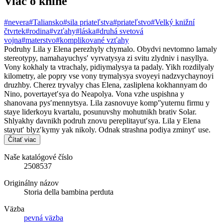
Viac o knihe
#nevera
#Taliansko
#sila priateľstva
#priateľstvo
#Velký knižní
čtvrtek
#rodina
#vzťahy
#láska
#druhá svetová
vojna
#materstvo
#komplikované vzťahy
Podruhy Lila y Elena perezhyly chymalo. Obydvi nevtomno lamaly
stereotypy, namahayuchysʹ vyrvatysya zi svitu zlydniv i nasyllya.
Vony kokhaly ta vtrachaly, pidiymalysya ta padaly. Yikh rozdilyaly
kilometry, ale popry vse vony trymalysya svoyeyi nadzvychaynoyi
druzhby. Cherez tryvalyy chas Elena, zasliplena kokhannyam do
Nino, povertayetʹsya do Neapolya. Vona vzhe uspishna y
shanovana pysʹmennytsya. Lila zasnovuye kompʺyuternu firmu y
staye liderkoyu kvartalu, posunuvshy mohutnikh brativ Solar.
Shlyakhy davnikh podruh znovu pereplitayutʹsya. Lila y Elena
stayutʹ blyzʹkymy yak nikoly. Odnak strashna podiya zminytʹ use.
Čítať viac
Naše katalógové číslo
2508537
Originálny názov
Storia della bambina perduta
Väzba
pevná väzba