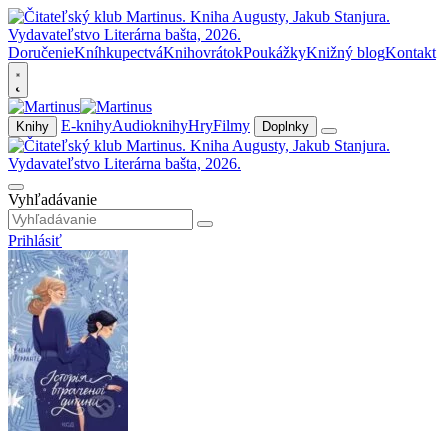
Doručenie
Kníhkupectvá
Knihovrátok
Poukážky
Knižný blog
Kontakt
E-knihy
Audioknihy
Hry
Filmy
Knihy
Doplnky
Vyhľadávanie
Prihlásiť