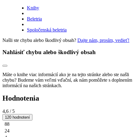
Knihy
Beletria
Spoločenská beletria
Našli ste chybu alebo škodlivý obsah?
Dajte nám, prosím, vedieť!
Nahlásiť chybu alebo škodlivý obsah
Máte o knihe viac informácií ako je na tejto stránke alebo ste našli
chybu? Budeme vám veľmi vďační, ak nám pomôžete s doplnením
informácií na našich stránkach.
Hodnotenia
4,6
/ 5
120 hodnotení
88
24