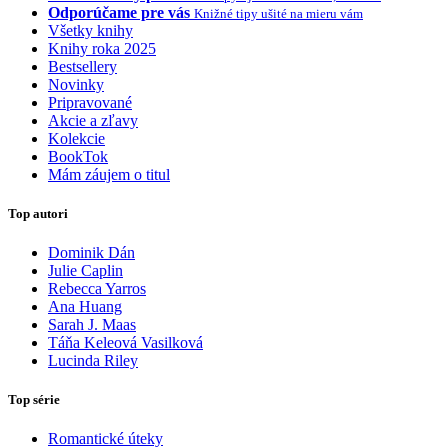
Odporúčame pre vás
Knižné tipy ušité na mieru vám
Všetky knihy
Knihy roka 2025
Bestsellery
Novinky
Pripravované
Akcie a zľavy
Kolekcie
BookTok
Mám záujem o titul
Top autori
Dominik Dán
Julie Caplin
Rebecca Yarros
Ana Huang
Sarah J. Maas
Táňa Keleová Vasilková
Lucinda Riley
Top série
Romantické úteky