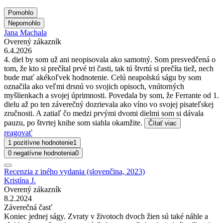
Pomohlo
Nepomohlo
Jana Machala
Overený zákazník
6.4.2026
4. diel by som už ani neopisovala ako samotný. Som presvedčená o
tom, že kto si prečítal prvé tri časti, tak tú štvrtú si prečíta tiež, nech
bude mať akékoľvek hodnotenie. Celú neapolskú ságu by som
označila ako veľmi drsnú vo svojich opisoch, vnútorných
myšlienkach a svojej úprimnosti. Povedala by som, že Ferrante od 1.
dielu až po ten záverečný dozrievala ako víno vo svojej pisateľskej
zručnosti. A zatiaľ čo medzi prvými dvomi dielmi som si dávala
pauzu, po štvrtej knihe som siahla okamžite.
Čítať viac
reagovať
1 pozitívne hodnotenie
1
0 negatívne hodnotenia
0
Recenzia z iného vydania (slovenčina, 2023)
Kristína J.
Overený zákazník
8.2.2024
Záverečná časť
Koniec jednej ságy. Zvraty v životoch dvoch žien sú také náhle a