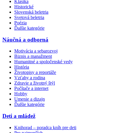
Klasika
Historické
Slovenská beletria
Svetová beletria
Poézia
Ďalšie kategórie
Náučná a odborná
Motivácia a sebarozvoj
Biznis a manažment
Humanitné a spoločenské vedy
História
Životopisy a reportáže
Vzťahy a rodina
Zdravie a životný štýl
Počítače a internet
Hobby
Umenie a dizajn
Ďalšie kategórie
Deti a mládež
Knihorad – poradca kníh pre deti
Pre najmenších