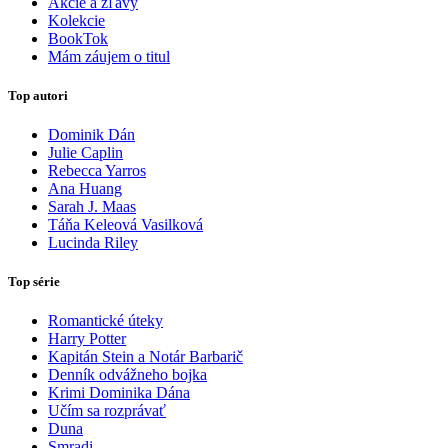
Akcie a zľavy
Kolekcie
BookTok
Mám záujem o titul
Top autori
Dominik Dán
Julie Caplin
Rebecca Yarros
Ana Huang
Sarah J. Maas
Táňa Keleová Vasilková
Lucinda Riley
Top série
Romantické úteky
Harry Potter
Kapitán Stein a Notár Barbarič
Denník odvážneho bojka
Krimi Dominika Dána
Učím sa rozprávať
Duna
Smradi