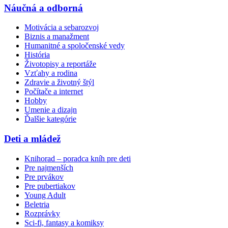
Náučná a odborná
Motivácia a sebarozvoj
Biznis a manažment
Humanitné a spoločenské vedy
História
Životopisy a reportáže
Vzťahy a rodina
Zdravie a životný štýl
Počítače a internet
Hobby
Umenie a dizajn
Ďalšie kategórie
Deti a mládež
Knihorad – poradca kníh pre deti
Pre najmenších
Pre prvákov
Pre pubertiakov
Young Adult
Beletria
Rozprávky
Sci-fi, fantasy a komiksy