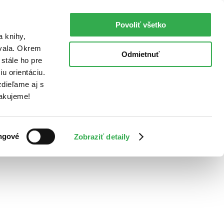
Povoliť všetko
a knihy,
ovala. Okrem
Odmietnuť
stále ho pre
u orientáciu.
dieľame aj s
Ďakujeme!
ngové
Zobraziť detaily