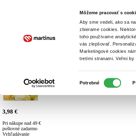
Doručenie
Kníhkupectvá
Knihovrátok
Poukážky
Knižný blog
Kontakt
Môžeme pracovať s cooki
Aby sme vedeli, ako sa na 
zbierame cookies. Niektor
E-knihy
Audioknihy
Hry
Filmy
Knihy
Doplnky
toho používame analytické
vás zlepšovať. Personaliz
Vyhľadávanie
Marketingové cookies nám 
tretími stranami. Veľmi b
Prihlásiť
Výber
Potrebné
P
súhlasu
3,98 €
Pri nákupe nad 49 €
poštovné zadarmo
Vyhľadávanie