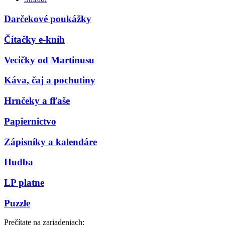
Darčekové poukážky
Čítačky e-kníh
Vecičky od Martinusu
Káva, čaj a pochutiny
Hrnčeky a fľaše
Papiernictvo
Zápisníky a kalendáre
Hudba
LP platne
Puzzle
Prečítate na zariadeniach: