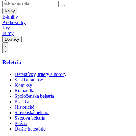
Knihy
E-knihy
Audioknihy
Hry
Filmy
Doplnky
Beletria
Detektívky, trilery a horory
Sci-fi a fantasy
Komiksy
Romantika
Spoločenská beletria
Klasika
Historické
Slovenská beletria
Svetová beletria
Poézia
Ďalšie kategórie