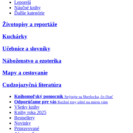
Leporelá
Náučné knihy
Ďalšie kategórie
Životopisy a reportáže
Kuchárky
Učebnice a slovníky
Náboženstvo a ezoterika
Mapy a cestovanie
Cudzojazyčná literatúra
Knihomoľský pomocník
Spýtajte sa Sherlocka, čo čítať
Odporúčame pre vás
Knižné tipy ušité na mieru vám
Všetky knihy
Knihy roka 2025
Bestsellery
Novinky
Pripravované