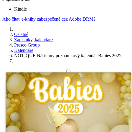
Kindle
Ako čítať e-knihy zabezpečené cez Adobe DRM?
Ostatné
Zápisníky, kalendáre
Presco Group
Kalendáre
NOTIQUE Nástenný poznámkový kalendár Babies 2025