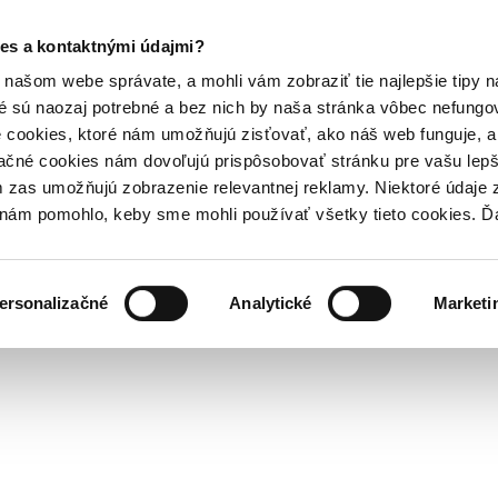
es a kontaktnými údajmi?
našom webe správate, a mohli vám zobraziť tie najlepšie tipy n
é sú naozaj potrebné a bez nich by naša stránka vôbec nefung
 cookies, ktoré nám umožňujú zisťovať, ako náš web funguje, a 
ačné cookies nám dovoľujú prispôsobovať stránku pre vašu lepši
zas umožňujú zobrazenie relevantnej reklamy. Niektoré údaje z
y nám pomohlo, keby sme mohli používať všetky tieto cookies. 
ersonalizačné
Analytické
Marketi