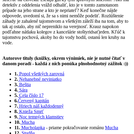
detektív z oddelenia vrážd odhaliť, kto je v tomto zamotanom
prípade na jeho strane a kto je nepriateľ? Keď konečne nájde
odpovede, uvedomí si, že sa s nimi nemôže podeliť. Rozlúštenie
záhady je zahalené tajomstvom a všetkým záleží iba na tom, aby to
tak aj ostalo, aby nič nepreniklo na verejnosť. Krauz napokon
podľahne nátlaku kolegov z kancelárie stoštyridsaťjeden. Kľúč k
tajomstvu pochová, akoby ho do vody hodil, ostanú len kruhy na
vode.
Autorove tituly (knižky, okrem výnimiek, nie je nutné čítať v
danom poradí - každá z nich ponúka plnohodnotný zážitok :))
1.
Popol všetkých zarovná
2.
Nehanebné neviniatko
3.
Beštia
4.
Sára
5.
Cela číslo 17
6.
Červený kapitán
7.
Hriech náš každodenný
8.
Knieža Smrť
9.
Noc temných klamstiev
10.
Mucha
11.
Mucholapka
- priame pokračovanie románu
Mucha
12.
Studňa