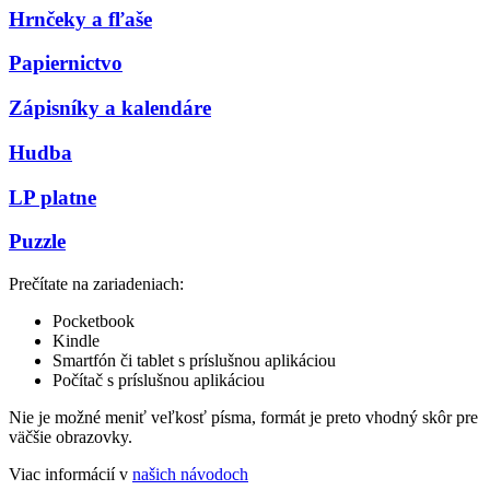
Hrnčeky a fľaše
Papiernictvo
Zápisníky a kalendáre
Hudba
LP platne
Puzzle
Prečítate na zariadeniach:
Pocketbook
Kindle
Smartfón či tablet s príslušnou aplikáciou
Počítač s príslušnou aplikáciou
Nie je možné meniť veľkosť písma, formát je preto vhodný skôr pre
väčšie obrazovky.
Viac informácií v
našich návodoch