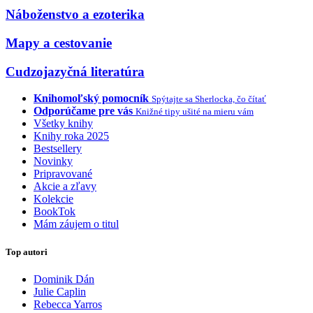
Náboženstvo a ezoterika
Mapy a cestovanie
Cudzojazyčná literatúra
Knihomoľský pomocník
Spýtajte sa Sherlocka, čo čítať
Odporúčame pre vás
Knižné tipy ušité na mieru vám
Všetky knihy
Knihy roka 2025
Bestsellery
Novinky
Pripravované
Akcie a zľavy
Kolekcie
BookTok
Mám záujem o titul
Top autori
Dominik Dán
Julie Caplin
Rebecca Yarros