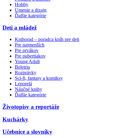
Hobby
Umenie a dizajn
Ďalšie kategórie
Deti a mládež
Knihorad – poradca kníh pre deti
Pre najmenších
Pre prvákov
Pre pubertiakov
Young Adult
Beletria
Rozprávky
Sci-fi, fantasy a komiksy
Leporelá
Náučné knihy
Ďalšie kategórie
Životopisy a reportáže
Kuchárky
Učebnice a slovníky