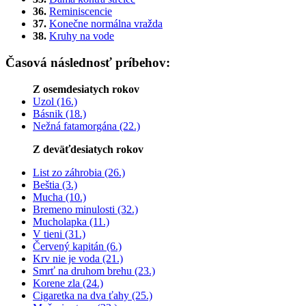
36.
Reminiscencie
37.
Konečne normálna vražda
38.
Kruhy na vode
Časová následnosť príbehov:
Z osemdesiatych rokov
Uzol (16.)
Básnik (18.)
Nežná fatamorgána (22.)
Z deväťdesiatych rokov
List zo záhrobia (26.)
Beštia (3.)
Mucha (10.)
Bremeno minulosti (32.)
Mucholapka (11.)
V tieni (31.)
Červený kapitán (6.)
Krv nie je voda (21.)
Smrť na druhom brehu (23.)
Korene zla (24.)
Cigaretka na dva ťahy (25.)