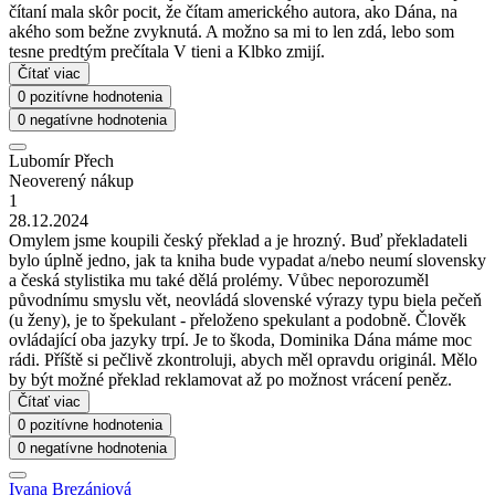
čítaní mala skôr pocit, že čítam amerického autora, ako Dána, na
akého som bežne zvyknutá. A možno sa mi to len zdá, lebo som
tesne predtým prečítala V tieni a Klbko zmijí.
Čítať viac
0 pozitívne hodnotenia
0 negatívne hodnotenia
Lubomír Přech
Neoverený nákup
1
28.12.2024
Omylem jsme koupili český překlad a je hrozný. Buď překladateli
bylo úplně jedno, jak ta kniha bude vypadat a/nebo neumí slovensky
a česká stylistika mu také dělá prolémy. Vůbec neporozuměl
původnímu smyslu vět, neovládá slovenské výrazy typu biela pečeň
(u ženy), je to špekulant - přeloženo spekulant a podobně. Člověk
ovládající oba jazyky trpí. Je to škoda, Dominika Dána máme moc
rádi. Příště si pečlivě zkontroluji, abych měl opravdu originál. Mělo
by být možné překlad reklamovat až po možnost vrácení peněz.
Čítať viac
0 pozitívne hodnotenia
0 negatívne hodnotenia
Ivana Brezániová