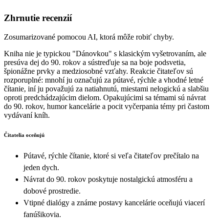
Zhrnutie recenzií
Zosumarizované pomocou AI, ktorá môže robiť chyby.
Kniha nie je typickou "Dánovkou" s klasickým vyšetrovaním, ale
presúva dej do 90. rokov a sústreďuje sa na boje podsvetia,
špionážne prvky a medziosobné vzťahy. Reakcie čitateľov sú
rozporuplné: mnohí ju označujú za pútavé, rýchle a vhodné letné
čítanie, iní ju považujú za natiahnutú, miestami nelogickú a slabšiu
oproti predchádzajúcim dielom. Opakujúcimi sa témami sú návrat
do 90. rokov, humor kancelárie a pocit vyčerpania témy pri častom
vydávaní kníh.
Čitatelia oceňujú
Pútavé, rýchle čítanie, ktoré si veľa čitateľov prečítalo na
jeden dych.
Návrat do 90. rokov poskytuje nostalgickú atmosféru a
dobové prostredie.
Vtipné dialógy a známe postavy kancelárie oceňujú viacerí
fanúšikovia.