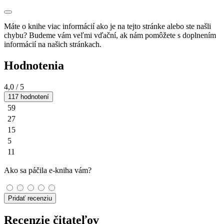
Máte o knihe viac informácií ako je na tejto stránke alebo ste našli
chybu? Budeme vám veľmi vďační, ak nám pomôžete s doplnením
informácií na našich stránkach.
Hodnotenia
4,0
/ 5
117 hodnotení
59
27
15
5
11
Ako sa páčila e-kniha vám?
Pridať recenziu
Recenzie čitateľov