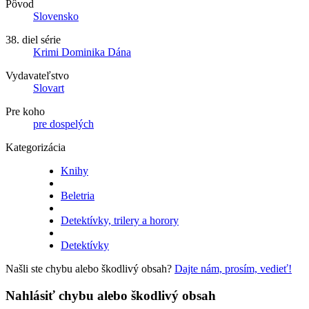
Pôvod
Slovensko
38. diel série
Krimi Dominika Dána
Vydavateľstvo
Slovart
Pre koho
pre dospelých
Kategorizácia
Knihy
Beletria
Detektívky, trilery a horory
Detektívky
Našli ste chybu alebo škodlivý obsah?
Dajte nám, prosím, vedieť!
Nahlásiť chybu alebo škodlivý obsah