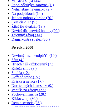
Mačacia stopa (33.)
Popol všetkých zarovná (1.)
Nehanebné neviniatko (2.)
Na podpätkoch (14.)
Jednou nohou v hrobe (20.)
Cela číslo 17 (5.)
Žiješ iba dvakrát (13.)
Nevieš dňa, nevieš hodiny (29.)
Tajomný závoj (34.)
Dáma kontra strelec (35.)
Po roku 2000
Nevinným sa neodpúšťa (19.)
Sára (4.)
Hriech náš každodenný (7.)
Knieža smrť (8.)
Studňa (12.)
Kožené srdce (15.)
Kráska a netvor (17.)
Noc temných klamstiev (9.)
Venuša zo zátoky (27.)
Pochovaní zaživa (28.)
Klbko zmijí (30.)
Reminiscencie (36.)