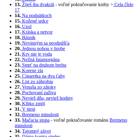
13.
Žiješ iba dvakrát
- voľné pokračovanie knihy >
Cela číslo
17
14.
Na podpätkoch
15.
Kožené srdce
16.
Uzol
17.
Kráska a netvor
18.
Básnik
19.
Nevinným sa neodpúšťa
20.
Jednou nohou v hrobe
21.
Krv nie je voda
22.
Nežná fatamorgána
23.
Smrť na druhom brehu
24.
Korene zla
25.
Cigaretka na dva ťahy
26.
List zo záhrobia
27.
Venuša zo zátoky
28.
Pochovaní zaživa
29.
Nevieš dňa, nevieš hodiny
30.
Klbko zmijí
31.
V tieni
32.
Bremeno minulosti
33.
Mačacia stopa
- voľné pokračovanie románu
Bremeno
minulosti
34.
Tajomný závoj
35.
Dáma kontra strelec