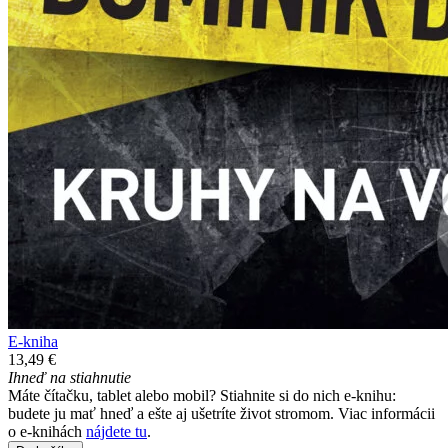
E-kniha
13,49 €
Ihneď na stiahnutie
Máte čítačku, tablet alebo mobil? Stiahnite si do nich e-knihu:
budete ju mať hneď a ešte aj ušetríte život stromom. Viac informácii
o e-knihách
nájdete tu
.