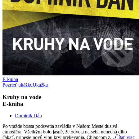
E-kniha
Pozrieť ukážku
Ukážka
Kruhy na vode
E-kniha
Dominik Dán
Po vražde bossa podsvetia zavládla v Našom Meste dusivá
atmosféra. Všetkým bolo jasné, že odveta na seba nenechá dlho
čakať, prinesie novú vlnu krvi prelievania. Chlapcom z...
Čítať viac