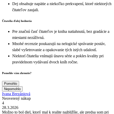
Dej obsahuje napätie a niekoľko prekvapení, ktoré niektorých
čitateľov zaujali.
Čitatelia ďalej hodnotia
Pre značnú časť čitateľov je kniha natiahnutá, bez gradácie a
miestami nezáživná.
Mnohé recenzie poukazujú na nelogické správanie postáv,
slabé vyšetrovanie a opakovanie tých istých udalostí.
Niektorí čitatelia vnímajú únavu série a pokles kvality pri
pravidelnom vydávaní dvoch kníh ročne.
Pomohlo vám zhrnutie?
Pomohlo
Nepomohlo
Ivana Brezániová
Neoverený nákup
4
28.3.2026
Možno to bol diel, ktorý mal k realite najbližšie, ale predsa som pri