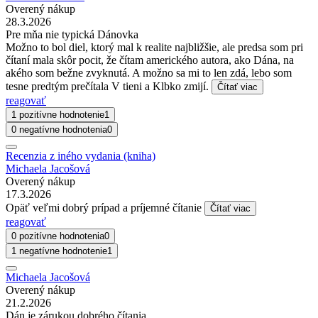
Overený nákup
28.3.2026
Pre mňa nie typická Dánovka
Možno to bol diel, ktorý mal k realite najbližšie, ale predsa som pri
čítaní mala skôr pocit, že čítam amerického autora, ako Dána, na
akého som bežne zvyknutá. A možno sa mi to len zdá, lebo som
tesne predtým prečítala V tieni a Klbko zmijí.
Čítať viac
reagovať
1 pozitívne hodnotenie
1
0 negatívne hodnotenia
0
Recenzia z iného vydania (kniha)
Michaela Jacošová
Overený nákup
17.3.2026
Opäť veľmi dobrý prípad a príjemné čítanie
Čítať viac
reagovať
0 pozitívne hodnotenia
0
1 negatívne hodnotenie
1
Michaela Jacošová
Overený nákup
21.2.2026
Dán je zárukou dobrého čítania