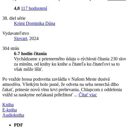
4,0
117 hodnotení
38. diel série
Krimi Dominika Dána
Vydavateľstvo
Slovart
, 2024
304 strán
6-7 hodín čítania
Vychádzame z priemerného údaju o rýchlosti čítania 230 slov
za minútu, od knihy ku knihe a čitateľa ku čitateľovi sa to
však môže líšiť.
Po vražde bossa podsvetia zavládla v Našom Meste dusivá
atmosféra. Všetkým bolo jasné, že odveta na seba nenechá dlho
čakať, prinesie novú vlnu krvi prelievania. Chlapcom z oddelenia
vrážd sa naskytne nečakaná príležitosť ...
Čítať viac
Kniha
E-kniha
Audiokniha
PDF