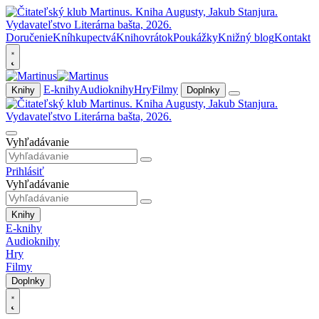
Doručenie
Kníhkupectvá
Knihovrátok
Poukážky
Knižný blog
Kontakt
E-knihy
Audioknihy
Hry
Filmy
Knihy
Doplnky
Vyhľadávanie
Prihlásiť
Vyhľadávanie
Knihy
E-knihy
Audioknihy
Hry
Filmy
Doplnky