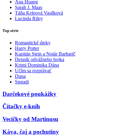
Ana Huang
Sarah J. Maas
Táňa Keleová Vasilková
Lucinda Riley
Top série
Romantické úteky
Harry Potter
Kapitán Stein a Notár Barbarič
Denník odvážneho bojka
Krimi Dominika Dána
Učím sa rozprávať
Duna
Smradi
Darčekové poukážky
Čítačky e-kníh
Vecičky od Martinusu
Káva, čaj a pochutiny