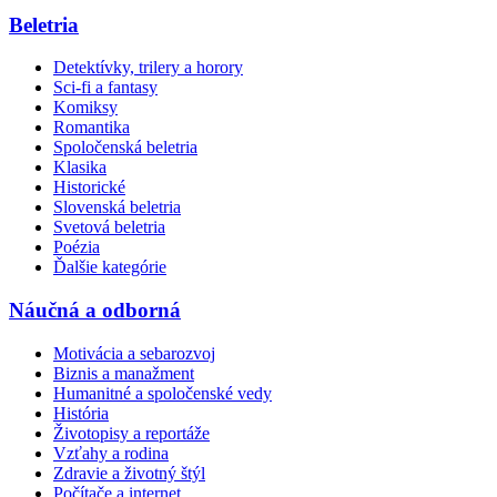
Beletria
Detektívky, trilery a horory
Sci-fi a fantasy
Komiksy
Romantika
Spoločenská beletria
Klasika
Historické
Slovenská beletria
Svetová beletria
Poézia
Ďalšie kategórie
Náučná a odborná
Motivácia a sebarozvoj
Biznis a manažment
Humanitné a spoločenské vedy
História
Životopisy a reportáže
Vzťahy a rodina
Zdravie a životný štýl
Počítače a internet