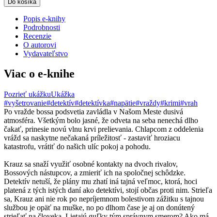
Do košíka
Popis e-knihy
Podrobnosti
Recenzie
O autorovi
Vydavateľstvo
Viac o e-knihe
Pozrieť ukážku
Ukážka
#vyšetrovanie
#detektív
#detektívka
#napätie
#vraždy
#krimi
#vrah
Po vražde bossa podsvetia zavládla v Našom Meste dusivá
atmosféra. Všetkým bolo jasné, že odveta na seba nenechá dlho
čakať, prinesie novú vlnu krvi prelievania. Chlapcom z oddelenia
vrážd sa naskytne nečakaná príležitosť - zastaviť hroziacu
katastrofu, vrátiť do našich ulíc pokoj a pohodu.
Krauz sa snaží využiť osobné kontakty na dvoch rivalov,
Bossových nástupcov, a zmieriť ich na spoločnej schôdzke.
Detektív netuší, že plány mu zhatí iná tajná veľmoc, ktorá, hoci
platená z tých istých daní ako detektívi, stojí občas proti nim. Strieľa
sa, Krauz ani nie rok po nepríjemnom bolestivom zážitku s tajnou
službou je opäť na muške, no po dlhom čase je aj on donútený
strieľať na človeka. Lietajú guľky tým správnym smerom? Ako má