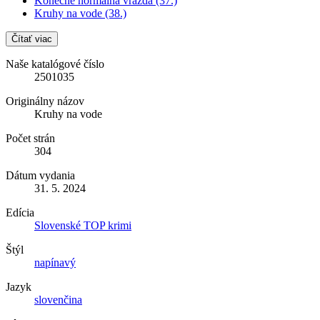
Konečne normálna vražda (37.)
Kruhy na vode (38.)
Čítať viac
Naše katalógové číslo
2501035
Originálny názov
Kruhy na vode
Počet strán
304
Dátum vydania
31. 5. 2024
Edícia
Slovenské TOP krimi
Štýl
napínavý
Jazyk
slovenčina