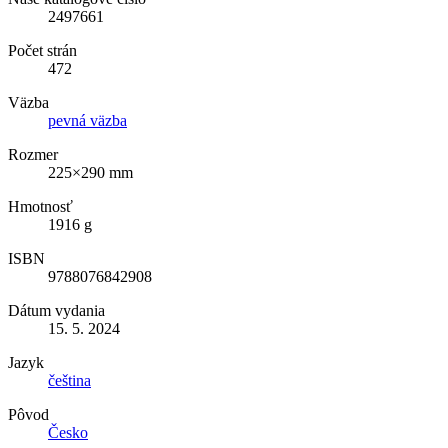
2497661
Počet strán
472
Väzba
pevná väzba
Rozmer
225×290 mm
Hmotnosť
1916 g
ISBN
9788076842908
Dátum vydania
15. 5. 2024
Jazyk
čeština
Pôvod
Česko