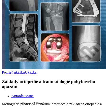
Pozrieť ukážku
Ukážka
Základy ortopedie a traumatologie pohybového
aparátu
Antonín Sosna
Monografie předkládá čtenářům informace o základech ortopedie a