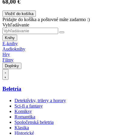
68,00 €
Vložiť do košíka
Pridajte do košíka a poštovné máte zadarmo :)
Vyhľadávanie
Knihy
E-knihy
Audioknihy
Hry
Filmy
Doplnky
Beletria
Detektívky, trilery a horory
Sci-fi a fantasy
Komiksy
Romantika
Spoločenská beletria
Klasika
Historické