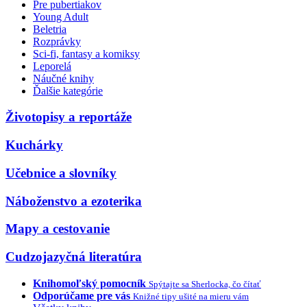
Pre pubertiakov
Young Adult
Beletria
Rozprávky
Sci-fi, fantasy a komiksy
Leporelá
Náučné knihy
Ďalšie kategórie
Životopisy a reportáže
Kuchárky
Učebnice a slovníky
Náboženstvo a ezoterika
Mapy a cestovanie
Cudzojazyčná literatúra
Knihomoľský pomocník
Spýtajte sa Sherlocka, čo čítať
Odporúčame pre vás
Knižné tipy ušité na mieru vám