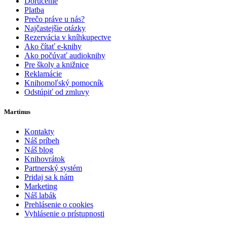
Doručenie
Platba
Prečo práve u nás?
Najčastejšie otázky
Rezervácia v kníhkupectve
Ako čítať e-knihy
Ako počúvať audioknihy
Pre školy a knižnice
Reklamácie
Knihomoľský pomocník
Odstúpiť od zmluvy
Martinus
Kontakty
Náš príbeh
Náš blog
Knihovrátok
Partnerský systém
Pridaj sa k nám
Marketing
Náš labák
Prehlásenie o cookies
Vyhlásenie o prístupnosti