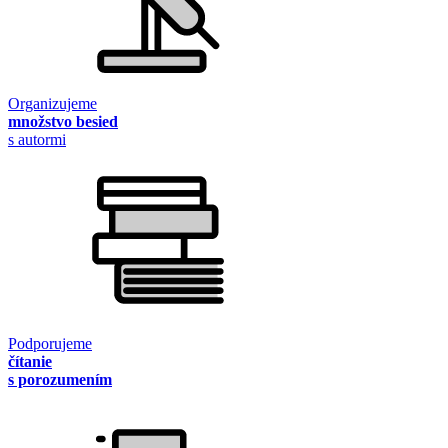
Organizujeme
množstvo besied
s autormi
Podporujeme
čítanie
s porozumením