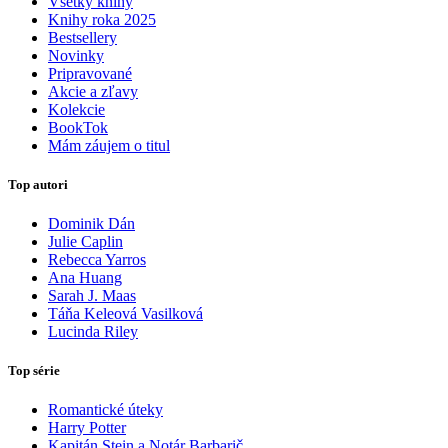
Všetky knihy
Knihy roka 2025
Bestsellery
Novinky
Pripravované
Akcie a zľavy
Kolekcie
BookTok
Mám záujem o titul
Top autori
Dominik Dán
Julie Caplin
Rebecca Yarros
Ana Huang
Sarah J. Maas
Táňa Keleová Vasilková
Lucinda Riley
Top série
Romantické úteky
Harry Potter
Kapitán Stein a Notár Barbarič