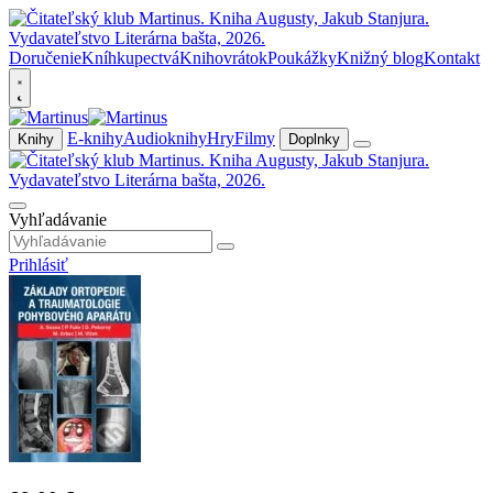
Doručenie
Kníhkupectvá
Knihovrátok
Poukážky
Knižný blog
Kontakt
E-knihy
Audioknihy
Hry
Filmy
Knihy
Doplnky
Vyhľadávanie
Prihlásiť