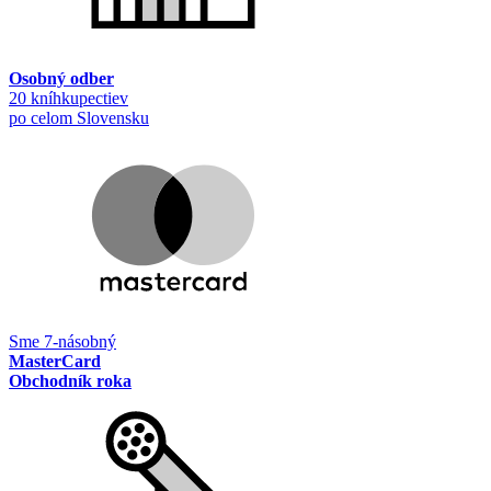
Osobný odber
20 kníhkupectiev
po celom Slovensku
Sme 7-násobný
MasterCard
Obchodník roka