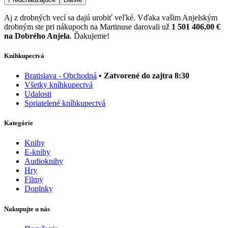
Aj z drobných vecí sa dajú urobiť veľké. Vďaka vašim Anjelským
drobným ste pri nákupoch na Martinuse darovali už
1 501 406,00 €
na Dobrého Anjela
. Ďakujeme!
Kníhkupectvá
Bratislava - Obchodná
• Zatvorené do zajtra 8:30
Všetky kníhkupectvá
Udalosti
Spriatelené kníhkupectvá
Kategórie
Knihy
E-knihy
Audioknihy
Hry
Filmy
Doplnky
Nakupujte u nás