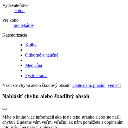
Vydavateľstvo
Triton
Pre koho
pre lekárov
Kategorizácia
Knihy
Odborné a náučné
Medicína
Fyzioterapia
Našli ste chybu alebo škodlivý obsah?
Dajte nám, prosím, vedieť!
Nahlásiť chybu alebo škodlivý obsah
Máte o knihe viac informácií ako je na tejto stránke alebo ste našli
chybu? Budeme vám veľmi vďační, ak nám pomôžete s doplnením
informácií na našich stránkach.