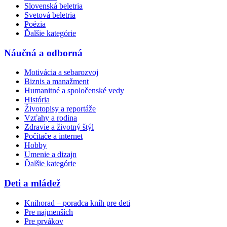
Slovenská beletria
Svetová beletria
Poézia
Ďalšie kategórie
Náučná a odborná
Motivácia a sebarozvoj
Biznis a manažment
Humanitné a spoločenské vedy
História
Životopisy a reportáže
Vzťahy a rodina
Zdravie a životný štýl
Počítače a internet
Hobby
Umenie a dizajn
Ďalšie kategórie
Deti a mládež
Knihorad – poradca kníh pre deti
Pre najmenších
Pre prvákov