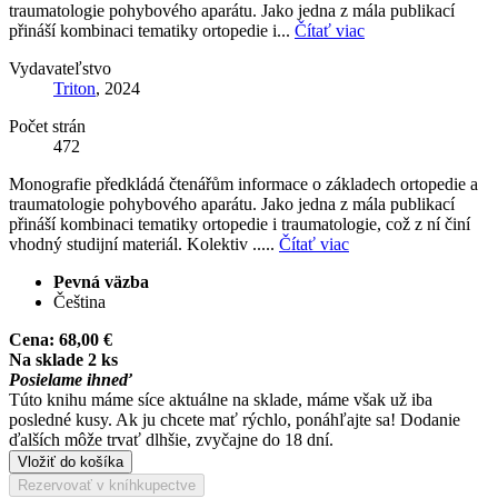
traumatologie pohybového aparátu. Jako jedna z mála publikací
přináší kombinaci tematiky ortopedie i...
Čítať viac
Vydavateľstvo
Triton
, 2024
Počet strán
472
Monografie předkládá čtenářům informace o základech ortopedie a
traumatologie pohybového aparátu. Jako jedna z mála publikací
přináší kombinaci tematiky ortopedie i traumatologie, což z ní činí
vhodný studijní materiál. Kolektiv .....
Čítať viac
Pevná väzba
Čeština
Cena:
68,00 €
Na sklade 2 ks
Posielame ihneď
Túto knihu máme síce aktuálne na sklade, máme však už iba
posledné kusy. Ak ju chcete mať rýchlo, ponáhľajte sa! Dodanie
ďalších môže trvať dlhšie, zvyčajne do 18 dní.
Vložiť do košíka
Rezervovať v kníhkupectve