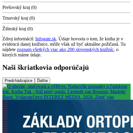
Prešovský kraj (0)
Trnavský kraj (0)
Žilinský kraj (0)
Zdroj informácií:
Infogate.sk
. Údaje hovoria o tom, že kniha je v
evidencii danej knižnice, môže však už byť aktuálne požičaná. Tu
nájdete
zoznam všetkých viac ako 200 slovenských knižníc
, o
ktorých máme údaje.
Naši škriatkovia odporúčajú
Predchádzajúce
Ďalšie