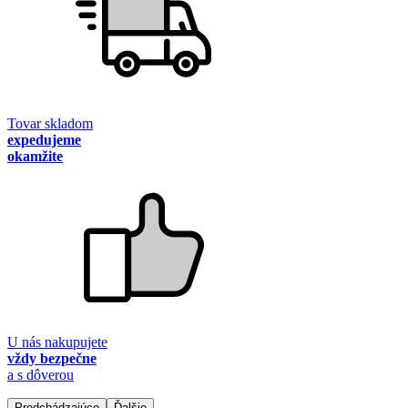
Tovar skladom
expedujeme
okamžite
U nás nakupujete
vždy bezpečne
a s dôverou
Predchádzajúce
Ďalšie