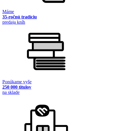
Máme
35-ročnú tradíciu
predaja kníh
Ponúkame vyše
250 000 titulov
na sklade