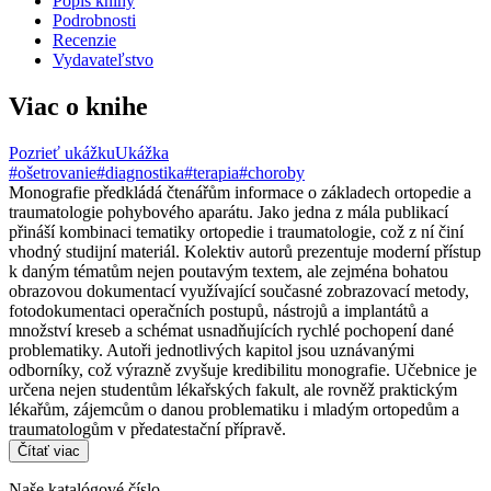
Popis knihy
Podrobnosti
Recenzie
Vydavateľstvo
Viac o knihe
Pozrieť ukážku
Ukážka
#ošetrovanie
#diagnostika
#terapia
#choroby
Monografie předkládá čtenářům informace o základech ortopedie a
traumatologie pohybového aparátu. Jako jedna z mála publikací
přináší kombinaci tematiky ortopedie i traumatologie, což z ní činí
vhodný studijní materiál. Kolektiv autorů prezentuje moderní přístup
k daným tématům nejen poutavým textem, ale zejména bohatou
obrazovou dokumentací využívající současné zobrazovací metody,
fotodokumentaci operačních postupů, nástrojů a implantátů a
množství kreseb a schémat usnadňujících rychlé pochopení dané
problematiky. Autoři jednotlivých kapitol jsou uznávanými
odborníky, což výrazně zvyšuje kredibilitu monografie. Učebnice je
určena nejen studentům lékařských fakult, ale rovněž praktickým
lékařům, zájemcům o danou problematiku i mladým ortopedům a
traumatologům v předatestační přípravě.
Čítať viac
Naše katalógové číslo