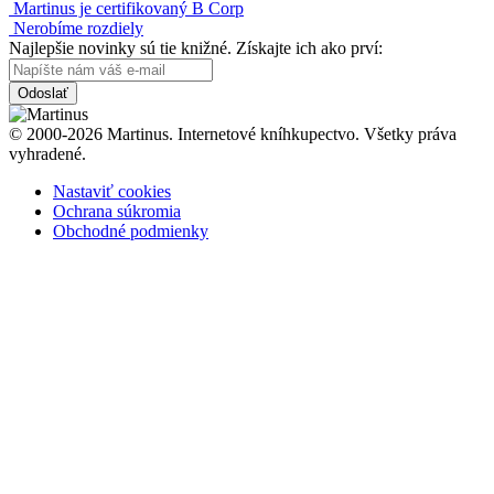
Martinus je certifikovaný B Corp
Nerobíme rozdiely
Najlepšie novinky sú tie knižné. Získajte ich ako prví:
Odoslať
© 2000-2026 Martinus. Internetové kníhkupectvo. Všetky práva
vyhradené.
Nastaviť cookies
Ochrana súkromia
Obchodné podmienky