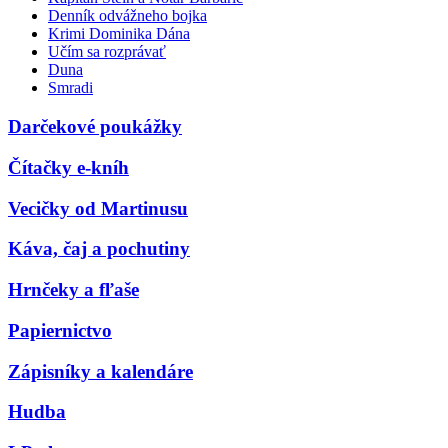
Denník odvážneho bojka
Krimi Dominika Dána
Učím sa rozprávať
Duna
Smradi
Darčekové poukážky
Čítačky e-kníh
Vecičky od Martinusu
Káva, čaj a pochutiny
Hrnčeky a fľaše
Papiernictvo
Zápisníky a kalendáre
Hudba