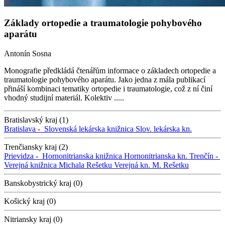
Základy ortopedie a traumatologie pohybového
aparátu
Antonín Sosna
Monografie předkládá čtenářům informace o základech ortopedie a
traumatologie pohybového aparátu. Jako jedna z mála publikací
přináší kombinaci tematiky ortopedie i traumatologie, což z ní činí
vhodný studijní materiál. Kolektiv .....
Bratislavský kraj (1)
Bratislava -
Slovenská lekárska knižnica
Slov. lekárska kn.
Trenčiansky kraj (2)
Prievidza -
Hornonitrianska knižnica
Hornonitrianska kn.
Trenčín -
Verejná knižnica Michala Rešetku
Verejná kn. M. Rešetku
Banskobystrický kraj (0)
Košický kraj (0)
Nitriansky kraj (0)