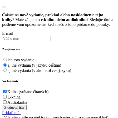
Čakáte na
nové vydanie, preklad alebo naskladnenie tejto
knihy
? Máte záujem o
e-knihu alebo audioknihu
? Sledujte titul a
pošleme vám upozornenie, keď niečo z toho pridáme do ponuky.
E-mail
Zaujíma ma
len toto vydanie
aj iné vydania (v jazyku čeština)
aj iné vydania (v akomkoľvek jazyku)
Vo formáte
Kniha (vrátane čítaných)
E-kniha
Audiokniha
Sledovať titul
Pridať citát
V Prahe a ešte na niektorých iných miestach som sa naučil byť