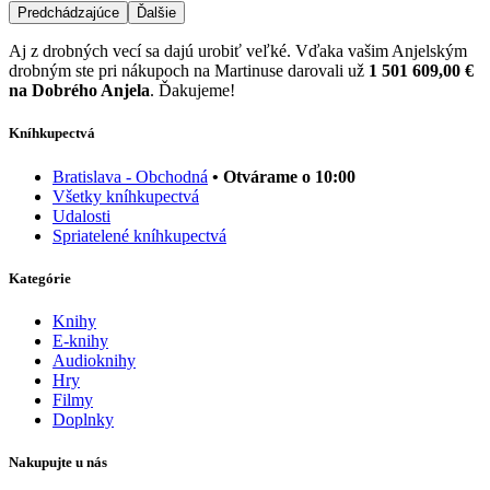
Predchádzajúce
Ďalšie
Aj z drobných vecí sa dajú urobiť veľké. Vďaka vašim Anjelským
drobným ste pri nákupoch na Martinuse darovali už
1 501 609,00 €
na Dobrého Anjela
. Ďakujeme!
Kníhkupectvá
Bratislava - Obchodná
• Otvárame o 10:00
Všetky kníhkupectvá
Udalosti
Spriatelené kníhkupectvá
Kategórie
Knihy
E-knihy
Audioknihy
Hry
Filmy
Doplnky
Nakupujte u nás