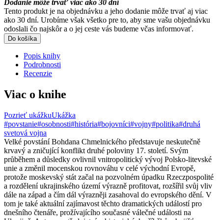
Dodanie môže trvať viac ako 30 dní
Tento produkt je na objednávku a jeho dodanie môže trvať aj viac
ako 30 dní. Urobíme však všetko pre to, aby sme vašu objednávku
odoslali čo najskôr a o jej ceste vás budeme včas informovať.
Do košíka
Popis knihy
Podrobnosti
Recenzie
Viac o knihe
Pozrieť ukážku
Ukážka
#povstanie
#osobnosti
#história
#bojovníci
#vojny
#politika
#druhá
svetová vojna
Velké povstání Bohdana Chmelnického představuje neskutečně
krvavý a zničující konflikt druhé poloviny 17. století. Svým
průběhem a důsledky ovlivnil vnitropolitický vývoj Polsko-litevské
unie a změnil mocenskou rovnováhu v celé východní Evropě,
protože moskevský stát začal na pozvolném úpadku Rzeczpospolité
a rozdělení ukrajinského území výrazně profitovat, rozšířil svůj vliv
dále na západ a čím dál výrazněji zasahoval do evropského dění. V
tom je také aktuální zajímavost těchto dramatických událostí pro
dnešního čtenáře, prožívajícího současné válečné události na