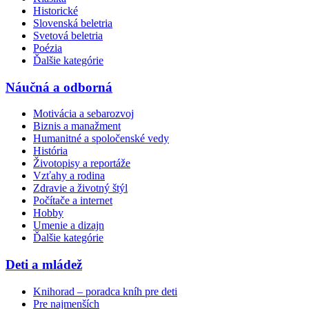
Historické
Slovenská beletria
Svetová beletria
Poézia
Ďalšie kategórie
Náučná a odborná
Motivácia a sebarozvoj
Biznis a manažment
Humanitné a spoločenské vedy
História
Životopisy a reportáže
Vzťahy a rodina
Zdravie a životný štýl
Počítače a internet
Hobby
Umenie a dizajn
Ďalšie kategórie
Deti a mládež
Knihorad – poradca kníh pre deti
Pre najmenších