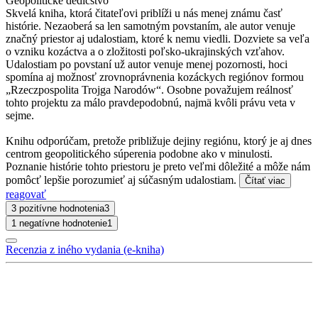
Geopolitické dedičstvo
Skvelá kniha, ktorá čitateľovi priblíži u nás menej známu časť
histórie. Nezaoberá sa len samotným povstaním, ale autor venuje
značný priestor aj udalostiam, ktoré k nemu viedli. Dozviete sa veľa
o vzniku kozáctva a o zložitosti poľsko-ukrajinských vzťahov.
Udalostiam po povstaní už autor venuje menej pozornosti, hoci
spomína aj možnosť zrovnoprávnenia kozáckych regiónov formou
„Rzeczpospolita Trojga Narodów“. Osobne považujem reálnosť
tohto projektu za málo pravdepodobnú, najmä kvôli právu veta v
sejme.
Knihu odporúčam, pretože približuje dejiny regiónu, ktorý je aj dnes
centrom geopolitického súperenia podobne ako v minulosti.
Poznanie histórie tohto priestoru je preto veľmi dôležité a môže nám
pomôcť lepšie porozumieť aj súčasným udalostiam.
Čítať viac
reagovať
3 pozitívne hodnotenia
3
1 negatívne hodnotenie
1
Recenzia z iného vydania (e-kniha)