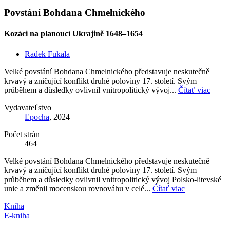
Povstání Bohdana Chmelnického
Kozáci na planoucí Ukrajině 1648–1654
Radek Fukala
Velké povstání Bohdana Chmelnického představuje neskutečně
krvavý a zničující konflikt druhé poloviny 17. století. Svým
průběhem a důsledky ovlivnil vnitropolitický vývoj...
Čítať viac
Vydavateľstvo
Epocha
, 2024
Počet strán
464
Velké povstání Bohdana Chmelnického představuje neskutečně
krvavý a zničující konflikt druhé poloviny 17. století. Svým
průběhem a důsledky ovlivnil vnitropolitický vývoj Polsko-litevské
unie a změnil mocenskou rovnováhu v celé...
Čítať viac
Kniha
E-kniha