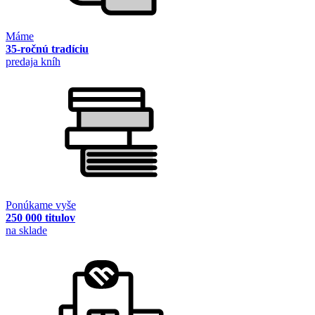
Máme
35-ročnú tradíciu
predaja kníh
Ponúkame vyše
250 000 titulov
na sklade