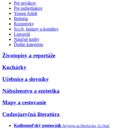
Pre prvákov
Pre pubertiakov
Young Adult
Beletria
Rozprávky
Sci-fi, fantasy a komiksy
Leporelá
Náučné knihy
Ďalšie kategórie
Životopisy a reportáže
Kuchárky
Učebnice a slovníky
Náboženstvo a ezoterika
Mapy a cestovanie
Cudzojazyčná literatúra
Knihomoľský pomocník
Spýtajte sa Sherlocka, čo čítať