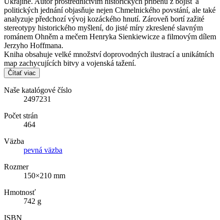
Ukrajině. Autor prostřednictvím historických příběhů z bojišť a
politických jednání objasňuje nejen Chmelnického povstání, ale také
analyzuje předchozí vývoj kozáckého hnutí. Zároveň bortí zažité
stereotypy historického myšlení, do jisté míry zkreslené slavným
románem Ohněm a mečem Henryka Sienkiewicze a filmovým dílem
Jerzyho Hoffmana.
Kniha obsahuje velké množství doprovodných ilustrací a unikátních
map zachycujících bitvy a vojenská tažení.
Čítať viac
Naše katalógové číslo
2497231
Počet strán
464
Väzba
pevná väzba
Rozmer
150×210 mm
Hmotnosť
742 g
ISBN