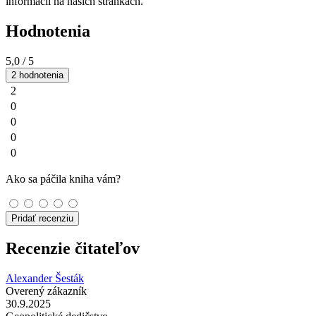
informácií na našich stránkach.
Hodnotenia
5,0
/ 5
2 hodnotenia
2
0
0
0
0
Ako sa páčila kniha vám?
Pridať recenziu
Recenzie čitateľov
Alexander Šesták
Overený zákazník
30.9.2025