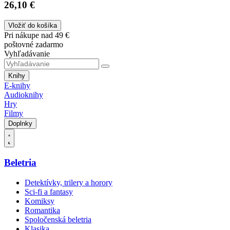
26,10 €
Vložiť do košíka
Pri nákupe nad 49 €
poštovné zadarmo
Vyhľadávanie
Knihy
E-knihy
Audioknihy
Hry
Filmy
Doplnky
Beletria
Detektívky, trilery a horory
Sci-fi a fantasy
Komiksy
Romantika
Spoločenská beletria
Klasika