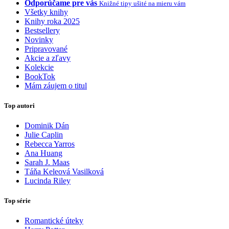
Odporúčame pre vás
Knižné tipy ušité na mieru vám
Všetky knihy
Knihy roka 2025
Bestsellery
Novinky
Pripravované
Akcie a zľavy
Kolekcie
BookTok
Mám záujem o titul
Top autori
Dominik Dán
Julie Caplin
Rebecca Yarros
Ana Huang
Sarah J. Maas
Táňa Keleová Vasilková
Lucinda Riley
Top série
Romantické úteky