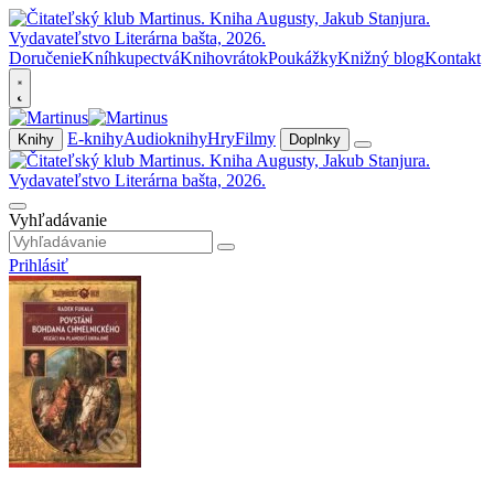
Doručenie
Kníhkupectvá
Knihovrátok
Poukážky
Knižný blog
Kontakt
E-knihy
Audioknihy
Hry
Filmy
Knihy
Doplnky
Vyhľadávanie
Prihlásiť