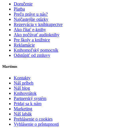
Doručenie
Platba
Prečo práve u nás?
Najčastejšie otázky
Rezervácia v kníhkupectve
Ako čítať e-knihy
Ako počúvať audioknihy
Pre školy a knižnice
Reklamácie
Knihomoľský pomocník
Odstúpiť od zmluvy
Martinus
Kontakty
Náš príbeh
Náš blog
Knihovrátok
Partnerský systém
Pridaj sa k nám
Marketing
Náš labák
Prehlásenie o cookies
Vyhlásenie o prístupnosti