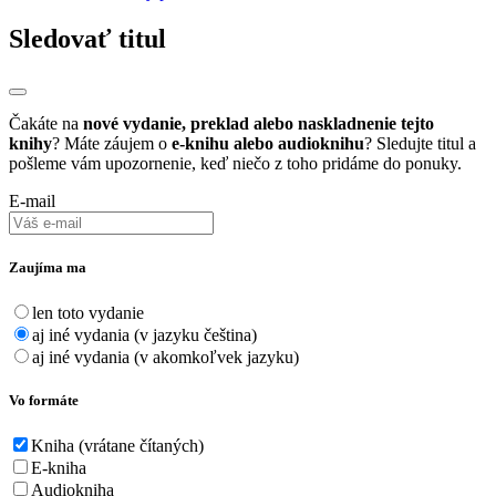
Sledovať titul
Čakáte na
nové vydanie, preklad alebo naskladnenie tejto
knihy
? Máte záujem o
e-knihu alebo audioknihu
? Sledujte titul a
pošleme vám upozornenie, keď niečo z toho pridáme do ponuky.
E-mail
Zaujíma ma
len toto vydanie
aj iné vydania (v jazyku čeština)
aj iné vydania (v akomkoľvek jazyku)
Vo formáte
Kniha (vrátane čítaných)
E-kniha
Audiokniha