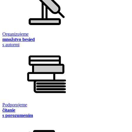
Organizujeme
množstvo besied
s autormi
Podporujeme
čítanie
s porozumením