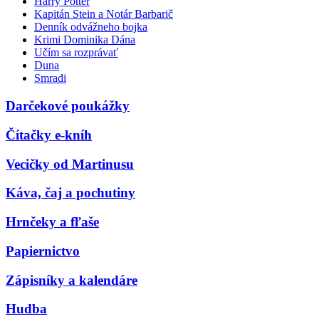
Harry Potter
Kapitán Stein a Notár Barbarič
Denník odvážneho bojka
Krimi Dominika Dána
Učím sa rozprávať
Duna
Smradi
Darčekové poukážky
Čítačky e-kníh
Vecičky od Martinusu
Káva, čaj a pochutiny
Hrnčeky a fľaše
Papiernictvo
Zápisníky a kalendáre
Hudba