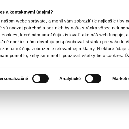
es a kontaktnými údajmi?
našom webe správate, a mohli vám zobraziť tie najlepšie tipy n
é sú naozaj potrebné a bez nich by naša stránka vôbec nefung
 cookies, ktoré nám umožňujú zisťovať, ako náš web funguje, a 
ačné cookies nám dovoľujú prispôsobovať stránku pre vašu lepši
zas umožňujú zobrazenie relevantnej reklamy. Niektoré údaje z
y nám pomohlo, keby sme mohli používať všetky tieto cookies. 
ersonalizačné
Analytické
Marketi