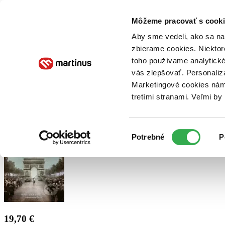
Doručenie
Kníhkupectvá
Knihovrátok
Poukážky
Knižný blog
Kontakt
Môžeme pracovať s cooki
Aby sme vedeli, ako sa na 
zbierame cookies. Niektor
E-knihy
Audioknihy
Hry
Filmy
Knihy
Doplnky
toho používame analytické
vás zlepšovať. Personaliz
Vyhľadávanie
Marketingové cookies nám 
tretími stranami. Veľmi b
Prihlásiť
Výber
Potrebné
P
súhlasu
19,70 €