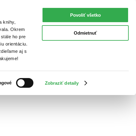
Povoliť všetko
a knihy,
ovala. Okrem
Odmietnuť
stále ho pre
u orientáciu.
dieľame aj s
Ďakujeme!
ngové
Zobraziť detaily