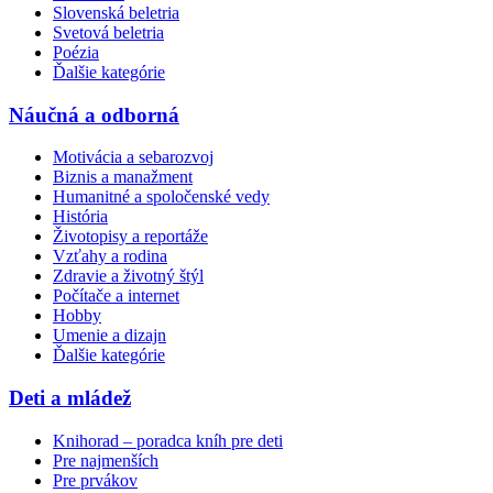
Slovenská beletria
Svetová beletria
Poézia
Ďalšie kategórie
Náučná a odborná
Motivácia a sebarozvoj
Biznis a manažment
Humanitné a spoločenské vedy
História
Životopisy a reportáže
Vzťahy a rodina
Zdravie a životný štýl
Počítače a internet
Hobby
Umenie a dizajn
Ďalšie kategórie
Deti a mládež
Knihorad – poradca kníh pre deti
Pre najmenších
Pre prvákov