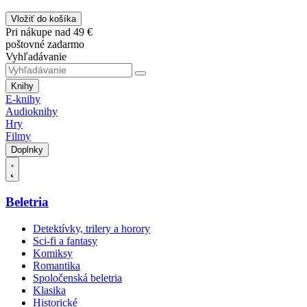
Vložiť do košíka
Pri nákupe nad 49 €
poštovné zadarmo
Vyhľadávanie
Knihy
E-knihy
Audioknihy
Hry
Filmy
Doplnky
Beletria
Detektívky, trilery a horory
Sci-fi a fantasy
Komiksy
Romantika
Spoločenská beletria
Klasika
Historické