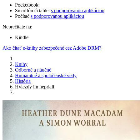
Pocketbook
Smartfón či tablet
s podporovanou aplikáciou
Počítač
s podporovanou aplikáciou
Neprečítate na:
Kindle
Ako čítať e-knihy zabezpečené cez Adobe DRM?
Knihy
Odborné a náučné
Humanitné a spoločenské vedy
História
Hviezdy im nepriali