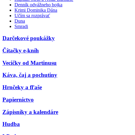
Denník odvážneho bojka
Krimi Dominika Dána
Učím sa rozprávať
Duna
Smradi
Darčekové poukážky
Čítačky e-kníh
Vecičky od Martinusu
Káva, čaj a pochutiny
Hrnčeky a fľaše
Papiernictvo
Zápisníky a kalendáre
Hudba