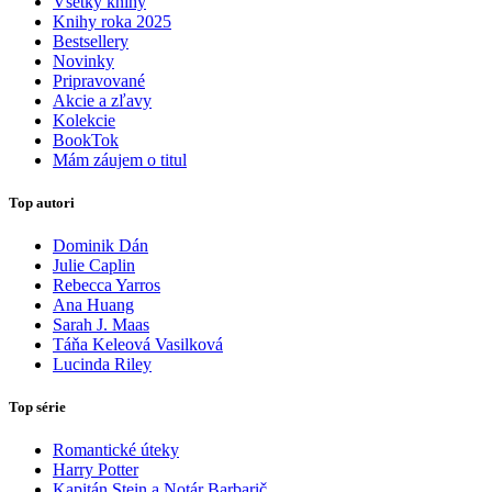
Všetky knihy
Knihy roka 2025
Bestsellery
Novinky
Pripravované
Akcie a zľavy
Kolekcie
BookTok
Mám záujem o titul
Top autori
Dominik Dán
Julie Caplin
Rebecca Yarros
Ana Huang
Sarah J. Maas
Táňa Keleová Vasilková
Lucinda Riley
Top série
Romantické úteky
Harry Potter
Kapitán Stein a Notár Barbarič