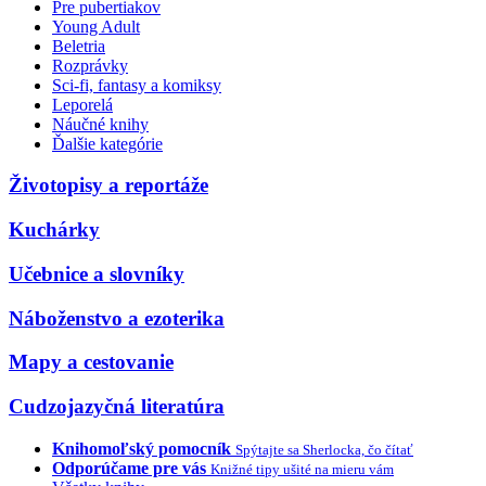
Pre pubertiakov
Young Adult
Beletria
Rozprávky
Sci-fi, fantasy a komiksy
Leporelá
Náučné knihy
Ďalšie kategórie
Životopisy a reportáže
Kuchárky
Učebnice a slovníky
Náboženstvo a ezoterika
Mapy a cestovanie
Cudzojazyčná literatúra
Knihomoľský pomocník
Spýtajte sa Sherlocka, čo čítať
Odporúčame pre vás
Knižné tipy ušité na mieru vám