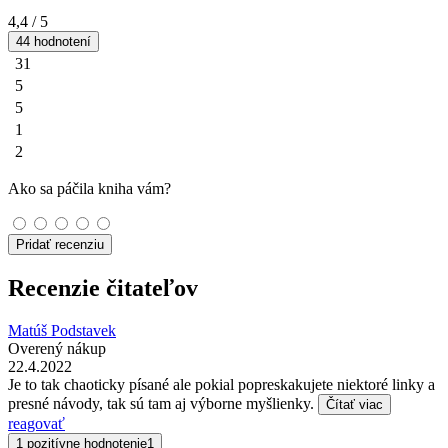
4,4
/ 5
44 hodnotení
31
5
5
1
2
Ako sa páčila kniha vám?
Pridať recenziu
Recenzie čitateľov
Matúš Podstavek
Overený nákup
22.4.2022
Je to tak chaoticky písané ale pokial popreskakujete niektoré linky a
presné návody, tak sú tam aj výborne myšlienky.
Čítať viac
reagovať
1 pozitívne hodnotenie
1