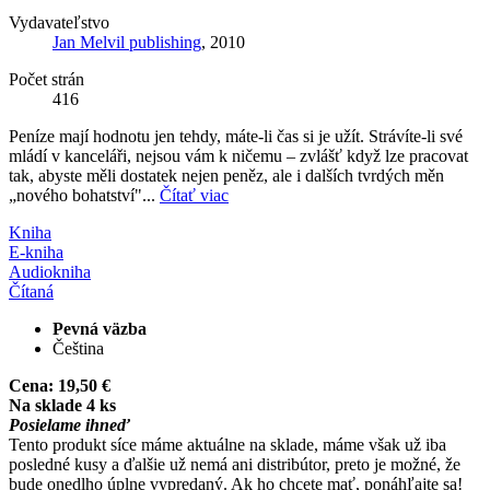
Vydavateľstvo
Jan Melvil publishing
, 2010
Počet strán
416
Peníze mají hodnotu jen tehdy, máte-li čas si je užít. Strávíte-li své
mládí v kanceláři, nejsou vám k ničemu – zvlášť když lze pracovat
tak, abyste měli dostatek nejen peněz, ale i dalších tvrdých měn
„nového bohatství"...
Čítať viac
Kniha
E-kniha
Audiokniha
Čítaná
Pevná väzba
Čeština
Cena:
19,50 €
Na sklade 4 ks
Posielame ihneď
Tento produkt síce máme aktuálne na sklade, máme však už iba
posledné kusy a ďalšie už nemá ani distribútor, preto je možné, že
bude onedlho úplne vypredaný. Ak ho chcete mať, ponáhľajte sa!