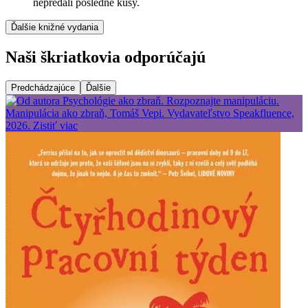
nepredali posledné kusy.
Ďalšie knižné vydania
Naši škriatkovia odporúčajú
Predchádzajúce
Ďalšie