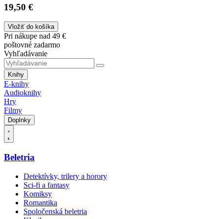
19,50 €
Vložiť do košíka
Pri nákupe nad 49 €
poštovné zadarmo
Vyhľadávanie
Knihy
E-knihy
Audioknihy
Hry
Filmy
Doplnky
Beletria
Detektívky, trilery a horory
Sci-fi a fantasy
Komiksy
Romantika
Spoločenská beletria