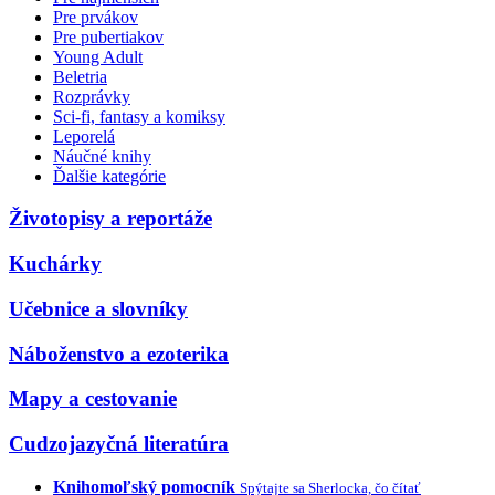
Pre prvákov
Pre pubertiakov
Young Adult
Beletria
Rozprávky
Sci-fi, fantasy a komiksy
Leporelá
Náučné knihy
Ďalšie kategórie
Životopisy a reportáže
Kuchárky
Učebnice a slovníky
Náboženstvo a ezoterika
Mapy a cestovanie
Cudzojazyčná literatúra
Knihomoľský pomocník
Spýtajte sa Sherlocka, čo čítať