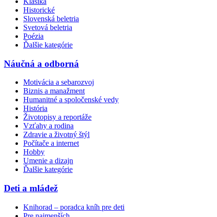
Klasika
Historické
Slovenská beletria
Svetová beletria
Poézia
Ďalšie kategórie
Náučná a odborná
Motivácia a sebarozvoj
Biznis a manažment
Humanitné a spoločenské vedy
História
Životopisy a reportáže
Vzťahy a rodina
Zdravie a životný štýl
Počítače a internet
Hobby
Umenie a dizajn
Ďalšie kategórie
Deti a mládež
Knihorad – poradca kníh pre deti
Pre najmenších