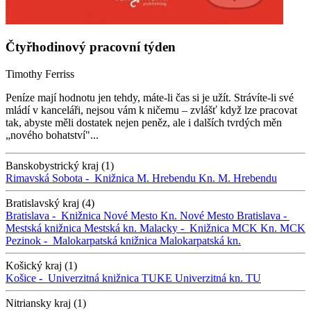
Čtyřhodinový pracovní týden
Timothy Ferriss
Peníze mají hodnotu jen tehdy, máte-li čas si je užít. Strávíte-li své
mládí v kanceláři, nejsou vám k ničemu – zvlášť když lze pracovat
tak, abyste měli dostatek nejen peněz, ale i dalších tvrdých měn
„nového bohatství"...
Banskobystrický kraj (1)
Rimavská Sobota -
Knižnica M. Hrebendu
Kn. M. Hrebendu
Bratislavský kraj (4)
Bratislava -
Knižnica Nové Mesto
Kn. Nové Mesto
Bratislava -
Mestská knižnica
Mestská kn.
Malacky -
Knižnica MCK
Kn. MCK
Pezinok -
Malokarpatská knižnica
Malokarpatská kn.
Košický kraj (1)
Košice -
Univerzitná knižnica TUKE
Univerzitná kn. TU
Nitriansky kraj (1)