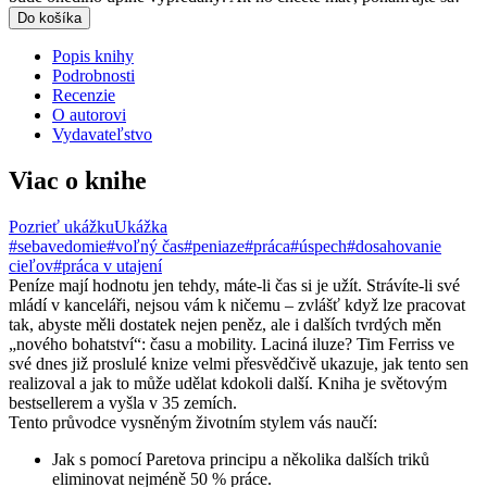
Do košíka
Popis knihy
Podrobnosti
Recenzie
O autorovi
Vydavateľstvo
Viac o knihe
Pozrieť ukážku
Ukážka
#sebavedomie
#voľný čas
#peniaze
#práca
#úspech
#dosahovanie
cieľov
#práca v utajení
Peníze mají hodnotu jen tehdy, máte-li čas si je užít. Strávíte-li své
mládí v kanceláři, nejsou vám k ničemu – zvlášť když lze pracovat
tak, abyste měli dostatek nejen peněz, ale i dalších tvrdých měn
„nového bohatství“: času a mobility. Laciná iluze? Tim Ferriss ve
své dnes již proslulé knize velmi přesvědčivě ukazuje, jak tento sen
realizoval a jak to může udělat kdokoli další. Kniha je světovým
bestsellerem a vyšla v 35 zemích.
Tento průvodce vysněným životním stylem vás naučí:
Jak s pomocí Paretova principu a několika dalších triků
eliminovat nejméně 50 % práce.