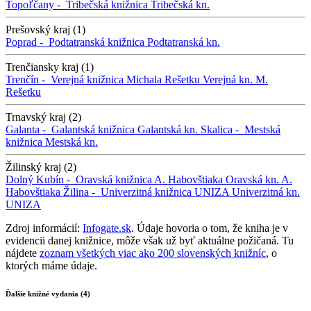
Topoľčany -
Tribečská knižnica
Tribečská kn.
Prešovský kraj (1)
Poprad -
Podtatranská knižnica
Podtatranská kn.
Trenčiansky kraj (1)
Trenčín -
Verejná knižnica Michala Rešetku
Verejná kn. M.
Rešetku
Trnavský kraj (2)
Galanta -
Galantská knižnica
Galantská kn.
Skalica -
Mestská
knižnica
Mestská kn.
Žilinský kraj (2)
Dolný Kubín -
Oravská knižnica A. Habovštiaka
Oravská kn. A.
Habovštiaka
Žilina -
Univerzitná knižnica UNIZA
Univerzitná kn.
UNIZA
Zdroj informácií:
Infogate.sk
. Údaje hovoria o tom, že kniha je v
evidencii danej knižnice, môže však už byť aktuálne požičaná. Tu
nájdete
zoznam všetkých viac ako 200 slovenských knižníc
, o
ktorých máme údaje.
Ďalšie knižné vydania (4)