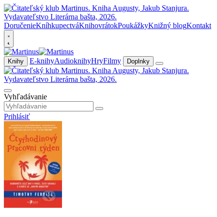
Doručenie
Kníhkupectvá
Knihovrátok
Poukážky
Knižný blog
Kontakt
E-knihy
Audioknihy
Hry
Filmy
Knihy
Doplnky
Vyhľadávanie
Prihlásiť