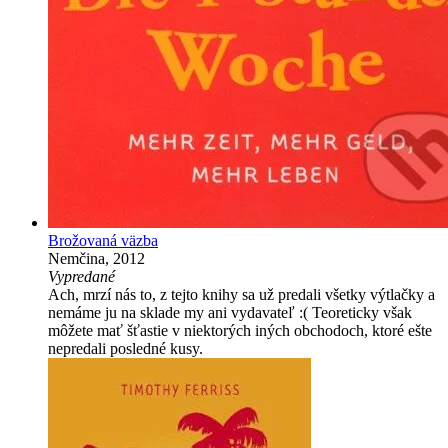
Brožovaná väzba
Nemčina, 2012
Vypredané
Ach, mrzí nás to, z tejto knihy sa už predali všetky výtlačky a
nemáme ju na sklade my ani vydavateľ :( Teoreticky však
môžete mať šťastie v niektorých iných obchodoch, ktoré ešte
nepredali posledné kusy.