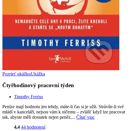
Pozrieť ukážku
Ukážka
Čtyřhodinový pracovní týden
Timothy Ferriss
Peníze mají hodnotu jen tehdy, máte-li čas si je užít. Strávíte-li své
mládí v kanceláři, nejsou vám k ničemu – zvlášť když lze pracovat
tak, abyste měli dostatek nejen peněz,...
Čítať viac
4,4
44 hodnotení