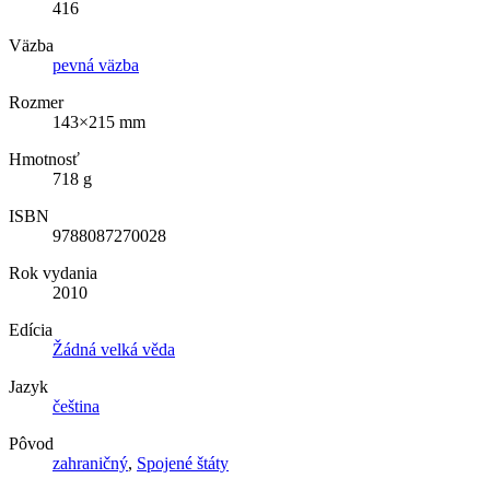
416
Väzba
pevná väzba
Rozmer
143×215 mm
Hmotnosť
718 g
ISBN
9788087270028
Rok vydania
2010
Edícia
Žádná velká věda
Jazyk
čeština
Pôvod
zahraničný
,
Spojené štáty