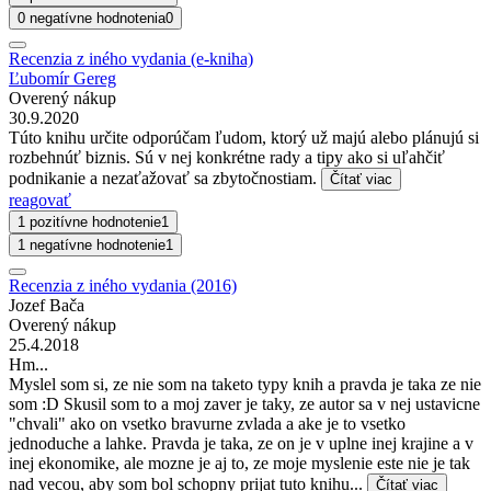
0 negatívne hodnotenia
0
Recenzia z iného vydania (e-kniha)
Ľubomír Gereg
Overený nákup
30.9.2020
Túto knihu určite odporúčam ľudom, ktorý už majú alebo plánujú si
rozbehnúť biznis. Sú v nej konkrétne rady a tipy ako si uľahčiť
podnikanie a nezaťažovať sa zbytočnostiam.
Čítať viac
reagovať
1 pozitívne hodnotenie
1
1 negatívne hodnotenie
1
Recenzia z iného vydania (2016)
Jozef Bača
Overený nákup
25.4.2018
Hm...
Myslel som si, ze nie som na taketo typy knih a pravda je taka ze nie
som :D Skusil som to a moj zaver je taky, ze autor sa v nej ustavicne
"chvali" ako on vsetko bravurne zvlada a ake je to vsetko
jednoduche a lahke. Pravda je taka, ze on je v uplne inej krajine a v
inej ekonomike, ale mozne je aj to, ze moje myslenie este nie je tak
nad vecou, aby som bol schopny prijat tuto knihu...
Čítať viac