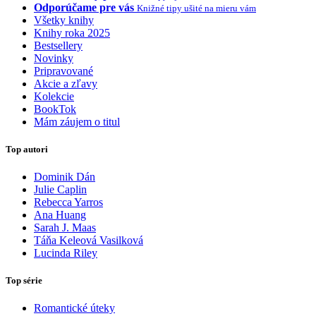
Odporúčame pre vás
Knižné tipy ušité na mieru vám
Všetky knihy
Knihy roka 2025
Bestsellery
Novinky
Pripravované
Akcie a zľavy
Kolekcie
BookTok
Mám záujem o titul
Top autori
Dominik Dán
Julie Caplin
Rebecca Yarros
Ana Huang
Sarah J. Maas
Táňa Keleová Vasilková
Lucinda Riley
Top série
Romantické úteky