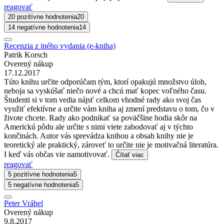
reagovať
20 pozitívne hodnotenia
20
14 negatívne hodnotenia
14
Recenzia z iného vydania (e-kniha)
Patrik Korsch
Overený nákup
17.12.2017
Túto knihu určite odporúčam tým, ktorí opakujú množstvo úloh,
neboja sa vyskúšať niečo nové a chcú mať kopec voľného času.
Študenti si v tom vedia nájsť celkom vhodné rady ako svoj čas
využiť efektívne a určite vám kniha aj zmení predstavu o tom, čo v
živote chcete. Rady ako podnikať sa poväčšine hodia skôr na
Americkú pôdu ale určite s nimi viete zabodovať aj v týchto
končinách. Autor vás sprevádza knihou a obsah knihy nie je
teoretický ale praktický, zároveť to určite nie je motivačná literatúra.
I keď vás občas vie namotivovať.
Čítať viac
reagovať
5 pozitívne hodnotenia
5
5 negatívne hodnotenia
5
Peter Vrábel
Overený nákup
9.8.2017