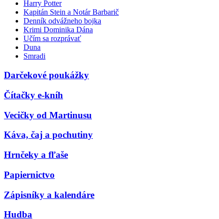
Harry Potter
Kapitán Stein a Notár Barbarič
Denník odvážneho bojka
Krimi Dominika Dána
Učím sa rozprávať
Duna
Smradi
Darčekové poukážky
Čítačky e-kníh
Vecičky od Martinusu
Káva, čaj a pochutiny
Hrnčeky a fľaše
Papiernictvo
Zápisníky a kalendáre
Hudba