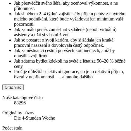
Jak přesvědčit svého šéfa, aby oceňoval výkonnost, a ne
přítomnost.
Jak si během 2–4 týdnů zajistit stálý příjem peněz z chytrého
malého podnikání, které bude vyžadovat jen minimum vaší
pozornosti.
Jak za málo peněz zaměstnat vzdálené (neboli virtuální)
asistenty a užít si vlastní život.
Jak se postarat o svoji kariéru, aby si žádala jen krátká
pracovní nasazení a dovolovala častý odpočinek.
Jak zaměstnanci cestují po všech kontinentech, aniž by
opustili svoji ﬁrmu.
Jak zdarma bydlet kdekoli na světě a létat za 50–20 % běžné
ceny
Proč je důležitá selektivní ignorace, co je to relativní příjem,
řízení v nepřítomnosti... ...a mnoho dalšího.
Čítať viac
Naše katalógové číslo
88296
Originálny názov
Die 4-Stunden Woche
Počet strán