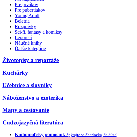
Pre prvákov
Pre pubertiakov
Young Adult
Beletria
Rozprávky
Sci-fi, fantasy a komiksy
Leporelá
Náučné knihy
Ďalšie kategórie
Životopisy a reportáže
Kuchárky
Učebnice a slovníky
Náboženstvo a ezoterika
Mapy a cestovanie
Cudzojazyčná literatúra
Knihomoľský pomocník
Spýtajte sa Sherlocka, čo čítať