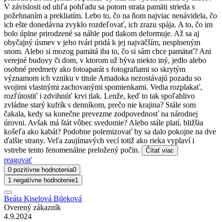
V závislosti od uhľa pohľadu sa potom strata pamäti strieda s
požehnaním a prekliatím. Lebo to, čo na ňom najviac nenávidela, čo
ich ešte donedávna zvyklo rozdeľovať, ich zrazu spája. A to, čo im
bolo úplne prirodzené sa náhle pod tlakom deformuje. Až sa aj
obyčajný úsmev v jeho tvári pridá k jej najväčším, nesplneným
snom. Alebo si mozog pamätá iba to, čo si sám chce pamätať? Ani
verejné budovy či dom, v ktorom už býva niekto iný, jedlo alebo
osobné predmety ako fotoaparát s fotografiami so skrytým
významom ich vzniku v titule Amadoka nezostávajú pozadu so
svojimi vlastnými zachovanými spomienkami. Vedia rozplakať,
rozľútostiť i zdvihnúť krvi tlak. Lenže, keď to tak spoľahlivo
zvládne starý kufrík s denníkom, prečo nie krajina? Stále som
čakala, kedy sa konečne prevezme zodpovednosť na národnej
úrovni. Avšak má štát vôbec svedomie? Alebo stále platí, bližšia
košeľa ako kabát? Podobne polemizovať by sa dalo pokojne na dve
ďalšie strany. Veľa zaujímavých vecí totiž ako rieka vyplaví i
vstrebe tento fenomenálne preložený počin.
Čítať viac
reagovať
0 pozitívne hodnotenia
0
1 negatívne hodnotenie
1
Beáta Kiselová Bileková
Overený zákazník
4.9.2024