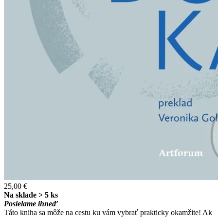
25,00 €
Na sklade > 5 ks
Posielame ihneď
Táto kniha sa môže na cestu ku vám vybrať prakticky okamžite! Ak