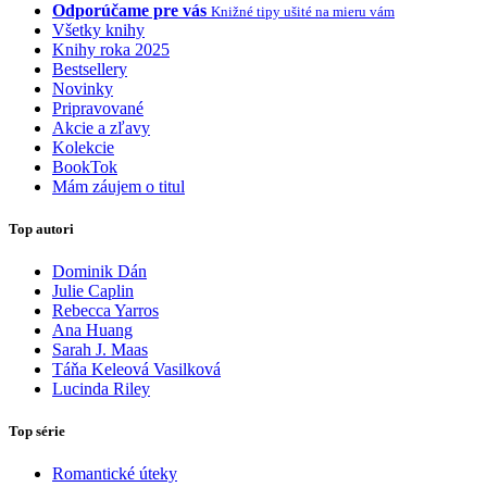
Odporúčame pre vás
Knižné tipy ušité na mieru vám
Všetky knihy
Knihy roka 2025
Bestsellery
Novinky
Pripravované
Akcie a zľavy
Kolekcie
BookTok
Mám záujem o titul
Top autori
Dominik Dán
Julie Caplin
Rebecca Yarros
Ana Huang
Sarah J. Maas
Táňa Keleová Vasilková
Lucinda Riley
Top série
Romantické úteky