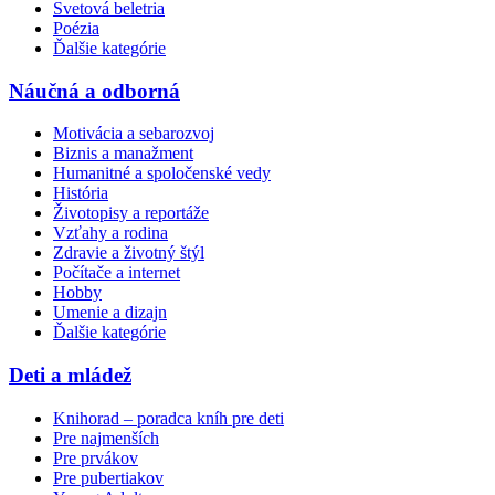
Svetová beletria
Poézia
Ďalšie kategórie
Náučná a odborná
Motivácia a sebarozvoj
Biznis a manažment
Humanitné a spoločenské vedy
História
Životopisy a reportáže
Vzťahy a rodina
Zdravie a životný štýl
Počítače a internet
Hobby
Umenie a dizajn
Ďalšie kategórie
Deti a mládež
Knihorad – poradca kníh pre deti
Pre najmenších
Pre prvákov
Pre pubertiakov