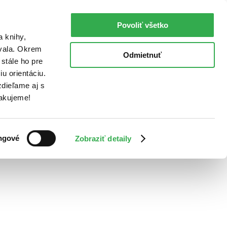
Povoliť všetko
a knihy,
ovala. Okrem
Odmietnuť
stále ho pre
u orientáciu.
dieľame aj s
Ďakujeme!
ngové
Zobraziť detaily