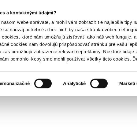
es a kontaktnými údajmi?
našom webe správate, a mohli vám zobraziť tie najlepšie tipy n
é sú naozaj potrebné a bez nich by naša stránka vôbec nefung
 cookies, ktoré nám umožňujú zisťovať, ako náš web funguje, a 
ačné cookies nám dovoľujú prispôsobovať stránku pre vašu lepši
zas umožňujú zobrazenie relevantnej reklamy. Niektoré údaje z
y nám pomohlo, keby sme mohli používať všetky tieto cookies. 
ersonalizačné
Analytické
Marketi