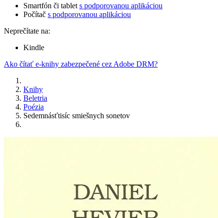
Smartfón či tablet
s podporovanou aplikáciou
Počítač
s podporovanou aplikáciou
Neprečítate na:
Kindle
Ako čítať e-knihy zabezpečené cez Adobe DRM?
Knihy
Beletria
Poézia
Sedemnásťtisíc smiešnych sonetov