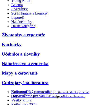
Young Adult
Beletria
Rozprávky
Sci-fi, fantasy a komiksy
Leporelá
Náučné knihy
Ďalšie kategórie
Životopisy a reportáže
Kuchárky
Učebnice a slovníky
Náboženstvo a ezoterika
Mapy a cestovanie
Cudzojazyčná literatúra
Knihomoľský pomocník
Spýtajte sa Sherlocka, čo čítať
Odporúčame pre vás
Knižné tipy ušité na mieru vám
Všetky knihy
Knihy roka 2025