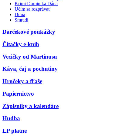
Krimi Dominika Dána
Učím sa rozprávať
Duna
Smradi
Darčekové poukážky
Čítačky e-kníh
Vecičky od Martinusu
Káva, čaj a pochutiny
Hrnčeky a fľaše
Papiernictvo
Zápisníky a kalendáre
Hudba
LP platne