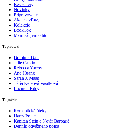
Bestsellery
Novinky
Pripravované
Akcie a zľavy
Kolekcie
BookTok
Mám záujem o titul
Top autori
Dominik Dán
Julie Caplin
Rebecca Yarros
Ana Huang
Sarah J. Maas
Táňa Keleová Vasilková
Lucinda Riley
Top série
Romantické úteky
Harry Potter
Kapitán Stein a Notár Barbarič
Denník odvážneho bojka