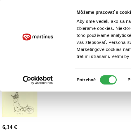
Doručenie
Kníhkupectvá
Knihovrátok
Poukážky
Knižný blog
Kontakt
Môžeme pracovať s cooki
Aby sme vedeli, ako sa na 
zbierame cookies. Niektor
E-knihy
Audioknihy
Hry
Filmy
Knihy
Doplnky
toho používame analytické
vás zlepšovať. Personaliz
Vyhľadávanie
Marketingové cookies nám 
tretími stranami. Veľmi b
Prihlásiť
Výber
Potrebné
P
súhlasu
6,34 €