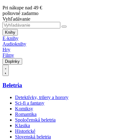
Pri nákupe nad 49 €
poštovné zadarmo
Vyhľadávanie
Knihy
E-knihy
Audioknihy
Hry
Filmy
Doplnky
Beletria
Detektívky, trilery a horory
Sci-fi a fantasy
Komiksy
Romantika
Spoločenská beletria
Klasika
Historické
Slovenská beletria