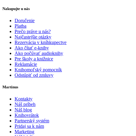
Nakupujte u nás
Doručenie
Platba
Prečo práve u nás?
Najčastejšie otázky
Rezervácia v kníhkupectve
Ako čítať e-knihy
Ako počúvať audioknihy
Pre školy a knižnice
Reklamácie
Knihomoľský pomocník
Odstúpiť od zmluvy
Martinus
Kontakty
Náš príbeh
Náš blog
Knihovrátok
Partnerský systém
Pridaj sa k nám
Marketing