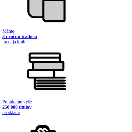
Máme
35-ročnú tradíciu
predaja kníh
Ponúkame vyše
250 000 titulov
na sklade