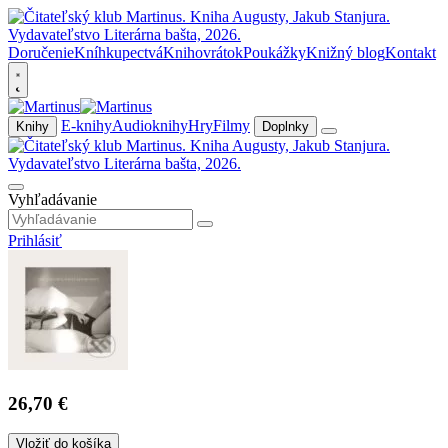
Doručenie
Kníhkupectvá
Knihovrátok
Poukážky
Knižný blog
Kontakt
E-knihy
Audioknihy
Hry
Filmy
Knihy
Doplnky
Vyhľadávanie
Prihlásiť
26,70 €
Vložiť do košíka