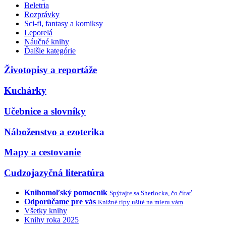
Beletria
Rozprávky
Sci-fi, fantasy a komiksy
Leporelá
Náučné knihy
Ďalšie kategórie
Životopisy a reportáže
Kuchárky
Učebnice a slovníky
Náboženstvo a ezoterika
Mapy a cestovanie
Cudzojazyčná literatúra
Knihomoľský pomocník
Spýtajte sa Sherlocka, čo čítať
Odporúčame pre vás
Knižné tipy ušité na mieru vám
Všetky knihy
Knihy roka 2025