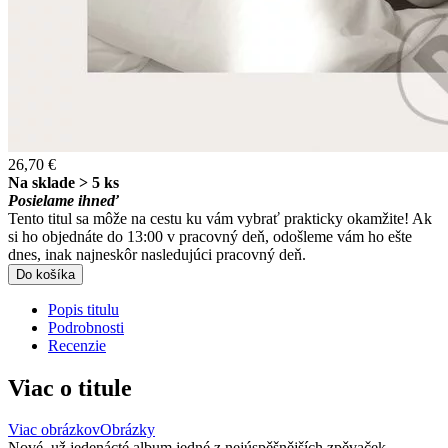
26,70 €
Na sklade > 5 ks
Posielame ihneď
Tento titul sa môže na cestu ku vám vybrať prakticky okamžite! Ak
si ho objednáte do 13:00 v pracovný deň, odošleme vám ho ešte
dnes, inak najneskôr nasledujúci pracovný deň.
Do košíka
Popis titulu
Podrobnosti
Recenzie
Viac o titule
Viac obrázkov
Obrázky
Nové, už jedenácté album jedné z nejúspěšnějších zpěvaček