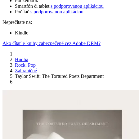
Pocketbook
Smartfón či tablet
s podporovanou aplikáciou
Počítač
s podporovanou aplikáciou
Neprečítate na:
Kindle
Ako čítať e-knihy zabezpečené cez Adobe DRM?
Hudba
Rock, Pop
Zahraničné
Taylor Swift: The Tortured Poets Department