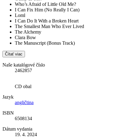
Who’s Afraid of Little Old Me?
I Can Fix Him (No Really I Can)
Loml
I Can Do It With a Broken Heart
The Smallest Man Who Ever Lived
The Alchemy
Clara Bow
The Manuscript (Bonus Track)
Čítať viac
Naše katalógové číslo
2462857
CD obal
Jazyk
angličtina
ISBN
6508134
Dátum vydania
19. 4. 2024