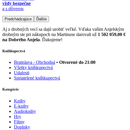
vždy bezpečne
a s dôverou
Predchádzajúce
Ďalšie
Aj z drobných vecí sa dajú urobiť veľké. Vďaka vašim Anjelským
drobným ste pri nákupoch na Martinuse darovali už
1 502 059,00 €
na Dobrého Anjela
. Ďakujeme!
Kníhkupectvá
Bratislava - Obchodná
• Otvorené do 21:00
Všetky kníhkupectvá
Udalosti
Spriatelené kníhkupectvá
Kategórie
Knihy
E-knihy
Audioknihy
Hry
Filmy
Doplnky