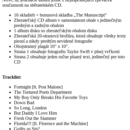
současnosti na sběratelském CD.
16 skladieb + bonusová skladba „The Manuscript“
Zberateľský CD album v samostatnom obale s jedinečným
predným a zadným obalom
1 album disku so zberateľským obalom disku
Zberateľská 20-stranová brožúra, ktorá obsahuje všetky texty
piesní a nikdy predtým nevidené fotografie
Obojstranný plagát 10" x 10".
Strana 1 obsahuje fotografiu Taylor Swift v plnej veľkosti
Strana 2 obsahuje jeden ručne písaný text, jedinečný pre toto
CD
Tracklist:
Fortnight [ft. Post Malone]
The Tortured Poets Department
My Boy Only Breaks His Favorite Toys
Down Bad
So Long, London
But Daddy I Love Him
Fresh Out the Slammer
Florida!!! [ft. Florence and the Machine]
Guilty as Sin?