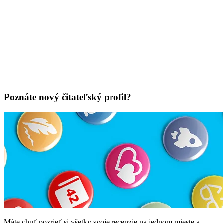
Poznáte nový čitateľský profil?
Máte chuť pozrieť si všetky svoje recenzie na jednom mieste a