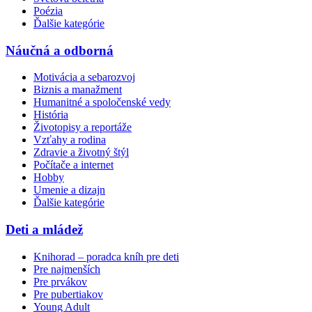
Poézia
Ďalšie kategórie
Náučná a odborná
Motivácia a sebarozvoj
Biznis a manažment
Humanitné a spoločenské vedy
História
Životopisy a reportáže
Vzťahy a rodina
Zdravie a životný štýl
Počítače a internet
Hobby
Umenie a dizajn
Ďalšie kategórie
Deti a mládež
Knihorad – poradca kníh pre deti
Pre najmenších
Pre prvákov
Pre pubertiakov
Young Adult