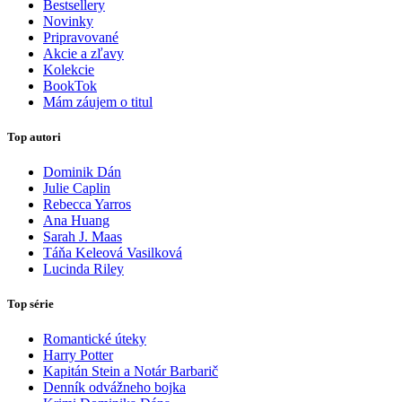
Bestsellery
Novinky
Pripravované
Akcie a zľavy
Kolekcie
BookTok
Mám záujem o titul
Top autori
Dominik Dán
Julie Caplin
Rebecca Yarros
Ana Huang
Sarah J. Maas
Táňa Keleová Vasilková
Lucinda Riley
Top série
Romantické úteky
Harry Potter
Kapitán Stein a Notár Barbarič
Denník odvážneho bojka