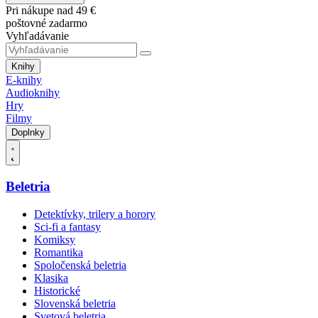
Pri nákupe nad 49 €
poštovné zadarmo
Vyhľadávanie
Knihy
E-knihy
Audioknihy
Hry
Filmy
Doplnky
Beletria
Detektívky, trilery a horory
Sci-fi a fantasy
Komiksy
Romantika
Spoločenská beletria
Klasika
Historické
Slovenská beletria
Svetová beletria