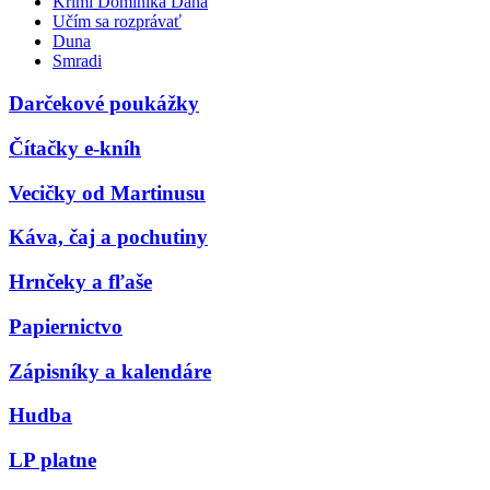
Krimi Dominika Dána
Učím sa rozprávať
Duna
Smradi
Darčekové poukážky
Čítačky e-kníh
Vecičky od Martinusu
Káva, čaj a pochutiny
Hrnčeky a fľaše
Papiernictvo
Zápisníky a kalendáre
Hudba
LP platne