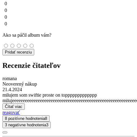
0
0
0
0
Ako sa páčil album vám?
Pridať recenziu
Recenzie čitateľov
romana
Neoverený nákup
21.4.2024
milujem som swiftie proste on toppppppppppppp
milujeeeeeeeeeeeeeeeeeeeeeeeeeeeeeeeeeeeeeeeeeeeeeeeeeeeeeeeee
Čítať viac
reagovať
8 pozitívne hodnotenia
8
3 negatívne hodnotenia
3