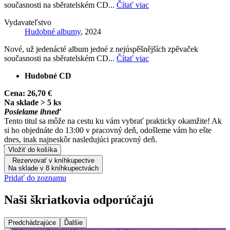
současnosti na sběratelském CD...
Čítať viac
Vydavateľstvo
Hudobné albumy
, 2024
Nové, už jedenácté album jedné z nejúspěšnějších zpěvaček
současnosti na sběratelském CD...
Čítať viac
Hudobné CD
Cena:
26,70 €
Na sklade > 5 ks
Posielame ihneď
Tento titul sa môže na cestu ku vám vybrať prakticky okamžite! Ak
si ho objednáte do 13:00 v pracovný deň, odošleme vám ho ešte
dnes, inak najneskôr nasledujúci pracovný deň.
Vložiť do košíka
Rezervovať v kníhkupectve
Na sklade v 8 kníhkupectvách
Pridať do zoznamu
Naši škriatkovia odporúčajú
Predchádzajúce
Ďalšie