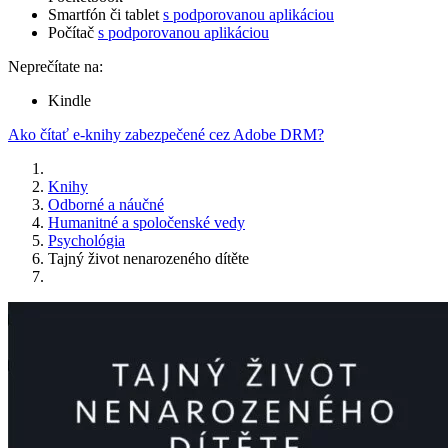
Smartfón či tablet
s podporovanou aplikáciou
Počítač
s podporovanou aplikáciou
Neprečítate na:
Kindle
Ako čítať e-knihy zabezpečené cez Adobe DRM?
Knihy
Odborné a náučné
Humanitné a spoločenské vedy
Psychológia
Tajný život nenarozeného dítěte