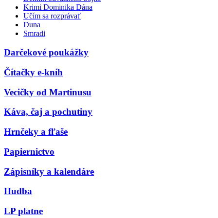
Krimi Dominika Dána
Učím sa rozprávať
Duna
Smradi
Darčekové poukážky
Čítačky e-kníh
Vecičky od Martinusu
Káva, čaj a pochutiny
Hrnčeky a fľaše
Papiernictvo
Zápisníky a kalendáre
Hudba
LP platne