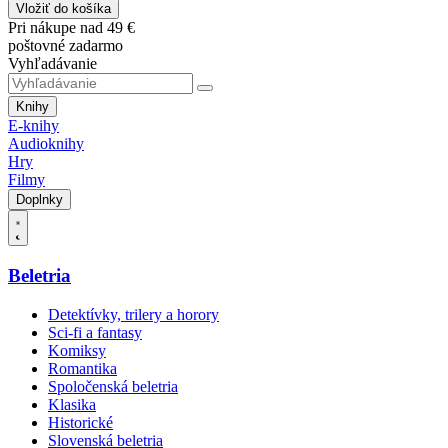
Vložiť do košíka
Pri nákupe nad 49 €
poštovné zadarmo
Vyhľadávanie
Knihy
E-knihy
Audioknihy
Hry
Filmy
Doplnky
Beletria
Detektívky, trilery a horory
Sci-fi a fantasy
Komiksy
Romantika
Spoločenská beletria
Klasika
Historické
Slovenská beletria