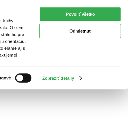
Povoliť všetko
a knihy,
ovala. Okrem
Odmietnuť
stále ho pre
u orientáciu.
dieľame aj s
Ďakujeme!
ngové
Zobraziť detaily