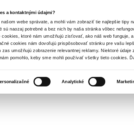
es a kontaktnými údajmi?
našom webe správate, a mohli vám zobraziť tie najlepšie tipy n
é sú naozaj potrebné a bez nich by naša stránka vôbec nefung
 cookies, ktoré nám umožňujú zisťovať, ako náš web funguje, a 
ačné cookies nám dovoľujú prispôsobovať stránku pre vašu lepši
zas umožňujú zobrazenie relevantnej reklamy. Niektoré údaje z
y nám pomohlo, keby sme mohli používať všetky tieto cookies. 
ersonalizačné
Analytické
Marketi