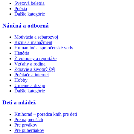
Svetová beletria
Poézia
Ďalšie kategórie
Náučná a odborná
Motivácia a sebarozvoj
Biznis a manažment
Humanitné a spoločenské vedy
História
Životopisy a reportáže
Vzťahy a rodina
Zdravie a životný štýl
Počítače a internet
Hobby
Umenie a dizajn
Ďalšie kategórie
Deti a mládež
Knihorad – poradca kníh pre deti
Pre najmenších
Pre prvákov
Pre pubertiakov