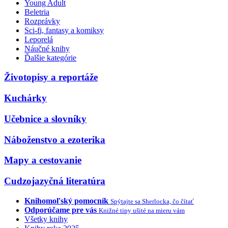
Young Adult
Beletria
Rozprávky
Sci-fi, fantasy a komiksy
Leporelá
Náučné knihy
Ďalšie kategórie
Životopisy a reportáže
Kuchárky
Učebnice a slovníky
Náboženstvo a ezoterika
Mapy a cestovanie
Cudzojazyčná literatúra
Knihomoľský pomocník
Spýtajte sa Sherlocka, čo čítať
Odporúčame pre vás
Knižné tipy ušité na mieru vám
Všetky knihy