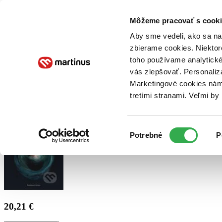
Doručenie
Kníhkupectvá
Knihovrátok
Poukážky
Knižný blog
Kontakt
Môžeme pracovať s cooki
Aby sme vedeli, ako sa na 
zbierame cookies. Niektor
E-knihy
Audioknihy
Hry
Filmy
Knihy
Doplnky
toho používame analytické
vás zlepšovať. Personaliz
Vyhľadávanie
Marketingové cookies nám 
tretími stranami. Veľmi b
Prihlásiť
Výber
Potrebné
P
súhlasu
20,21 €