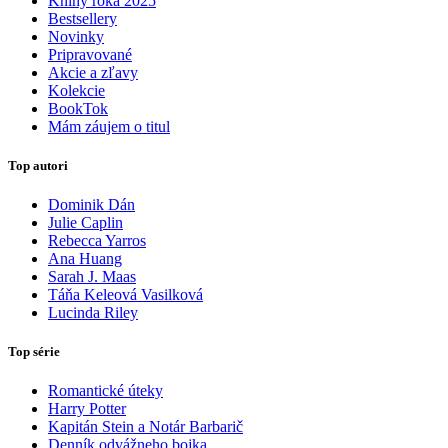
Knihy roka 2025
Bestsellery
Novinky
Pripravované
Akcie a zľavy
Kolekcie
BookTok
Mám záujem o titul
Top autori
Dominik Dán
Julie Caplin
Rebecca Yarros
Ana Huang
Sarah J. Maas
Táňa Keleová Vasilková
Lucinda Riley
Top série
Romantické úteky
Harry Potter
Kapitán Stein a Notár Barbarič
Denník odvážneho bojka