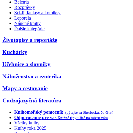
Beletria
Rozprávky
Sci-fi, fantasy a komiksy
Leporelá
Náučné knihy
Ďalšie kategórie
Životopisy a reportáže
Kuchárky
Učebnice a slovníky
Náboženstvo a ezoterika
Mapy a cestovanie
Cudzojazyčná literatúra
Knihomoľský pomocník
Spýtajte sa Sherlocka, čo čítať
Odporúčame pre vás
Knižné tipy ušité na mieru vám
Všetky knihy
Knihy roka 2025