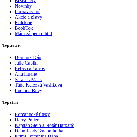
Bestsellery
Novinky
Pripravované
Akcie a zľavy
Kolekcie
BookTok
Mám záujem o titul
Top autori
Dominik Dán
Julie Caplin
Rebecca Yarros
Ana Huang
Sarah J. Maas
Táňa Keleová Vasilková
Lucinda Riley
Top série
Romantické úteky
Harry Potter
Kapitán Stein a Notár Barbarič
Denník odvážneho bojka
Krimi Dominika Dána