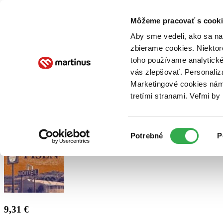
Doručenie
Kníhkupectvá
Knihovrátok
Poukážky
Knižný blog
Kontakt
Môžeme pracovať s cooki
Aby sme vedeli, ako sa na 
zbierame cookies. Niektor
E-knihy
Audioknihy
Hry
Filmy
Knihy
Doplnky
toho používame analytické
vás zlepšovať. Personaliz
Vyhľadávanie
Marketingové cookies nám 
tretími stranami. Veľmi b
Prihlásiť
Výber
Potrebné
P
súhlasu
9,31 €