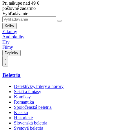
Pri nákupe nad 49 €
poštovné zadarmo
Vyhľadávanie
Knihy
E-knihy
Audioknihy
Hry
Filmy
Doplnky
Beletria
Detektívky, trilery a horory
Sci-fi a fantasy
Komiksy
Romantika
Spoločenská beletria
Klasika
Historické
Slovenská beletria
Svetová beletria