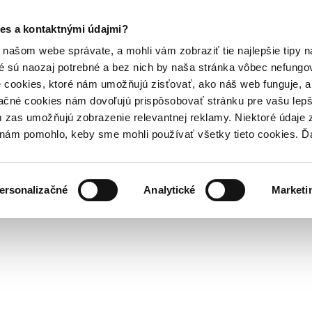
es a kontaktnými údajmi?
našom webe správate, a mohli vám zobraziť tie najlepšie tipy n
é sú naozaj potrebné a bez nich by naša stránka vôbec nefung
 cookies, ktoré nám umožňujú zisťovať, ako náš web funguje, a 
ačné cookies nám dovoľujú prispôsobovať stránku pre vašu lepši
zas umožňujú zobrazenie relevantnej reklamy. Niektoré údaje z
y nám pomohlo, keby sme mohli používať všetky tieto cookies. 
ersonalizačné
Analytické
Marketi