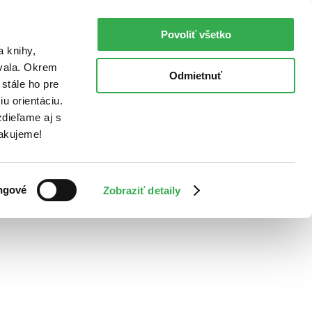
Povoliť všetko
a knihy,
ovala. Okrem
Odmietnuť
stále ho pre
u orientáciu.
dieľame aj s
Ďakujeme!
ngové
Zobraziť detaily