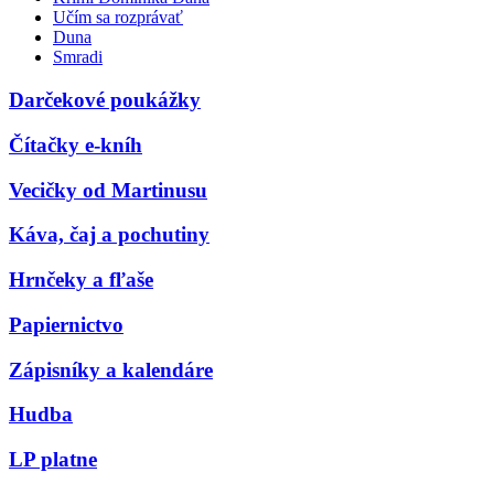
Učím sa rozprávať
Duna
Smradi
Darčekové poukážky
Čítačky e-kníh
Vecičky od Martinusu
Káva, čaj a pochutiny
Hrnčeky a fľaše
Papiernictvo
Zápisníky a kalendáre
Hudba
LP platne