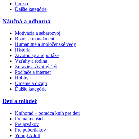
Poézia
Ďalšie kategórie
Náučná a odborná
Motivácia a sebarozvoj
Biznis a manažment
Humanitné a spoločenské vedy
História
Životopisy a reportáže
Vzťahy a rodina
Zdravie a životný štýl
Počítače a internet
Hobby
Umenie a dizajn
Ďalšie kategórie
Deti a mládež
Knihorad – poradca kníh pre deti
Pre najmenších
Pre prvákov
Pre pubertiakov
Young Adult