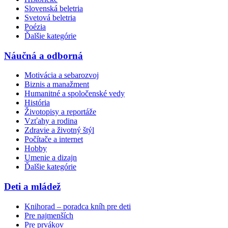
Slovenská beletria
Svetová beletria
Poézia
Ďalšie kategórie
Náučná a odborná
Motivácia a sebarozvoj
Biznis a manažment
Humanitné a spoločenské vedy
História
Životopisy a reportáže
Vzťahy a rodina
Zdravie a životný štýl
Počítače a internet
Hobby
Umenie a dizajn
Ďalšie kategórie
Deti a mládež
Knihorad – poradca kníh pre deti
Pre najmenších
Pre prvákov