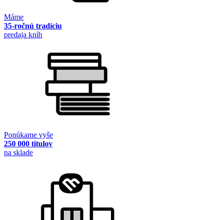
Máme
35-ročnú tradíciu
predaja kníh
Ponúkame vyše
250 000 titulov
na sklade