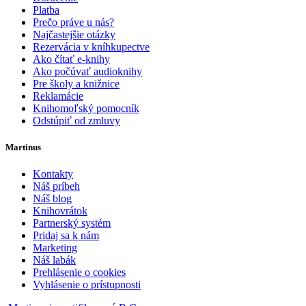
Platba
Prečo práve u nás?
Najčastejšie otázky
Rezervácia v kníhkupectve
Ako čítať e-knihy
Ako počúvať audioknihy
Pre školy a knižnice
Reklamácie
Knihomoľský pomocník
Odstúpiť od zmluvy
Martinus
Kontakty
Náš príbeh
Náš blog
Knihovrátok
Partnerský systém
Pridaj sa k nám
Marketing
Náš labák
Prehlásenie o cookies
Vyhlásenie o prístupnosti