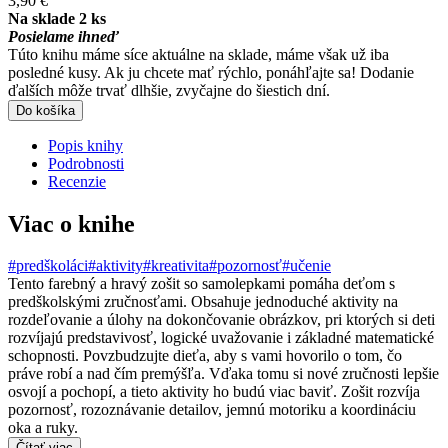
3,90 €
Na sklade 2 ks
Posielame ihneď
Túto knihu máme síce aktuálne na sklade, máme však už iba
posledné kusy. Ak ju chcete mať rýchlo, ponáhľajte sa! Dodanie
ďalších môže trvať dlhšie, zvyčajne do šiestich dní.
Do košíka
Popis knihy
Podrobnosti
Recenzie
Viac o knihe
#predškoláci
#aktivity
#kreativita
#pozornosť
#učenie
Tento farebný a hravý zošit so samolepkami pomáha deťom s
predškolskými zručnosťami. Obsahuje jednoduché aktivity na
rozdeľovanie a úlohy na dokončovanie obrázkov, pri ktorých si deti
rozvíjajú predstavivosť, logické uvažovanie i základné matematické
schopnosti. Povzbudzujte dieťa, aby s vami hovorilo o tom, čo
práve robí a nad čím premýšľa. Vďaka tomu si nové zručnosti lepšie
osvojí a pochopí, a tieto aktivity ho budú viac baviť. Zošit rozvíja
pozornosť, rozoznávanie detailov, jemnú motoriku a koordináciu
oka a ruky.
Čítať viac