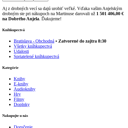
Aj z drobných vecí sa dajú urobiť veľké. Vďaka vašim Anjelským
drobným ste pri nákupoch na Martinuse darovali už
1 501 406,00 €
na Dobrého Anjela
. Ďakujeme!
Kníhkupectvá
Bratislava - Obchodná
• Zatvorené do zajtra 8:30
Všetky kníhkupectvá
Udalosti
Spriatelené kníhkupectvá
Kategórie
Knihy
E-knihy
Audioknihy
Hry
Filmy
Doplnky
Nakupujte u nás
Doručenie