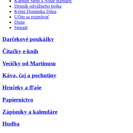
Kapitán Stein a Notár Barbarič
Denník odvážneho bojka
Krimi Dominika Dána
Učím sa rozprávať
Duna
Smradi
Darčekové poukážky
Čítačky e-kníh
Vecičky od Martinusu
Káva, čaj a pochutiny
Hrnčeky a fľaše
Papiernictvo
Zápisníky a kalendáre
Hudba