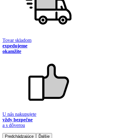
Tovar skladom
expedujeme
okamžite
U nás nakupujete
vždy bezpečne
a s dôverou
Predchádzajúce
Ďalšie