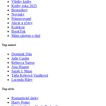
Všetky knihy
Knihy roka 2025
Bestsellery
Novinky
Pripravované
Akcie a zľavy
Kolekcie
BookTok
Mám záujem o titul
Top autori
Dominik Dán
Julie Caplin
Rebecca Yarros
Ana Huang
Sarah J. Maas
Táňa Keleová Vasilková
Lucinda Riley
Top série
Romantické úteky
Harry Potter