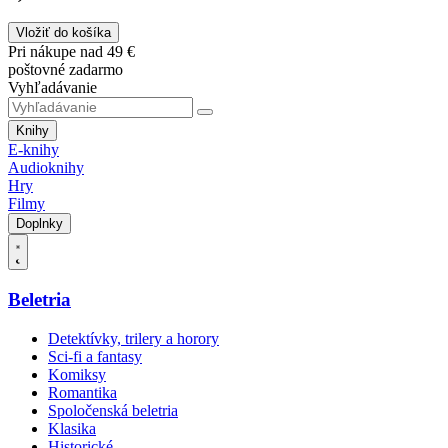
Vložiť do košíka
Pri nákupe nad 49 €
poštovné zadarmo
Vyhľadávanie
Knihy
E-knihy
Audioknihy
Hry
Filmy
Doplnky
Beletria
Detektívky, trilery a horory
Sci-fi a fantasy
Komiksy
Romantika
Spoločenská beletria
Klasika
Historické