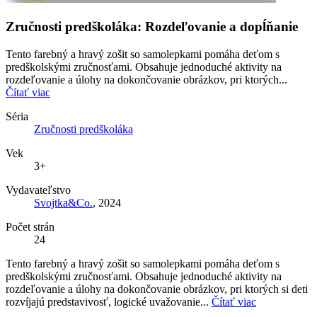
Zručnosti predškoláka: Rozdeľovanie a dopĺňanie
Tento farebný a hravý zošit so samolepkami pomáha deťom s
predškolskými zručnosťami. Obsahuje jednoduché aktivity na
rozdeľovanie a úlohy na dokončovanie obrázkov, pri ktorých...
Čítať viac
Séria
Zručnosti predškoláka
Vek
3+
Vydavateľstvo
Svojtka&Co.
, 2024
Počet strán
24
Tento farebný a hravý zošit so samolepkami pomáha deťom s
predškolskými zručnosťami. Obsahuje jednoduché aktivity na
rozdeľovanie a úlohy na dokončovanie obrázkov, pri ktorých si deti
rozvíjajú predstavivosť, logické uvažovanie...
Čítať viac