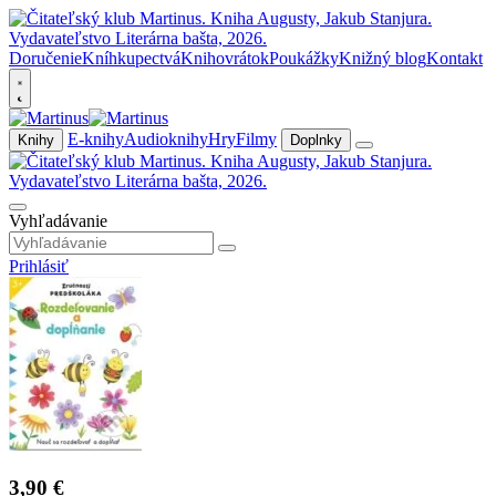
Doručenie
Kníhkupectvá
Knihovrátok
Poukážky
Knižný blog
Kontakt
E-knihy
Audioknihy
Hry
Filmy
Knihy
Doplnky
Vyhľadávanie
Prihlásiť
3,90 €