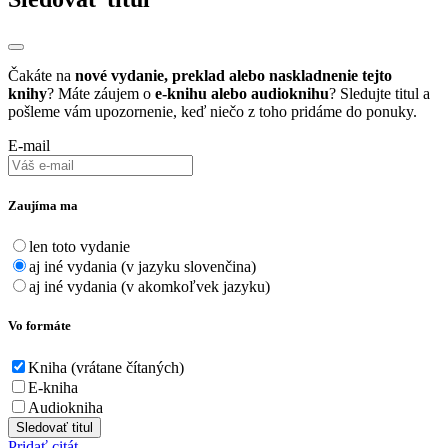
Čakáte na
nové vydanie, preklad alebo naskladnenie tejto
knihy
? Máte záujem o
e-knihu alebo audioknihu
? Sledujte titul a
pošleme vám upozornenie, keď niečo z toho pridáme do ponuky.
E-mail
Zaujíma ma
len toto vydanie
aj iné vydania (v jazyku slovenčina)
aj iné vydania (v akomkoľvek jazyku)
Vo formáte
Kniha (vrátane čítaných)
E-kniha
Audiokniha
Sledovať titul
Pridať citát