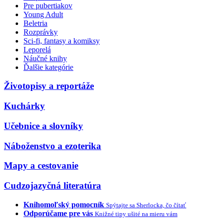
Pre pubertiakov
Young Adult
Beletria
Rozprávky
Sci-fi, fantasy a komiksy
Leporelá
Náučné knihy
Ďalšie kategórie
Životopisy a reportáže
Kuchárky
Učebnice a slovníky
Náboženstvo a ezoterika
Mapy a cestovanie
Cudzojazyčná literatúra
Knihomoľský pomocník
Spýtajte sa Sherlocka, čo čítať
Odporúčame pre vás
Knižné tipy ušité na mieru vám