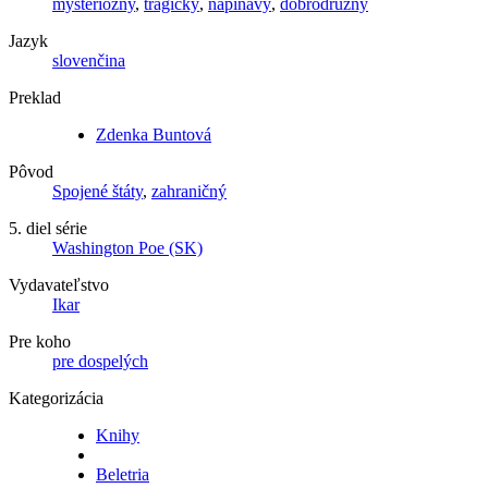
mysteriózny
,
tragický
,
napínavý
,
dobrodružný
Jazyk
slovenčina
Preklad
Zdenka Buntová
Pôvod
Spojené štáty
,
zahraničný
5. diel série
Washington Poe (SK)
Vydavateľstvo
Ikar
Pre koho
pre dospelých
Kategorizácia
Knihy
Beletria