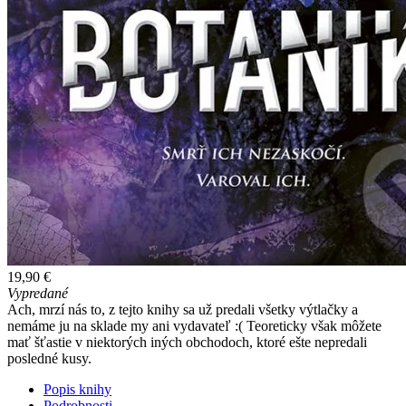
19,90 €
Vypredané
Ach, mrzí nás to, z tejto knihy sa už predali všetky výtlačky a
nemáme ju na sklade my ani vydavateľ :( Teoreticky však môžete
mať šťastie v niektorých iných obchodoch, ktoré ešte nepredali
posledné kusy.
Popis knihy
Podrobnosti