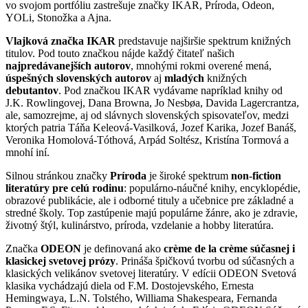
vo svojom portfóliu zastrešuje značky IKAR, Príroda, Odeon,
YOLi, Stonožka a Ajna.
Vlajková značka IKAR
predstavuje najširšie spektrum knižných
titulov. Pod touto značkou nájde každý čitateľ našich
najpredávanejších autorov
, mnohými rokmi overené mená,
úspešných slovenských autorov
aj
mladých
knižných
debutantov
. Pod značkou IKAR vydávame napríklad knihy od
J.K. Rowlingovej, Dana Browna, Jo Nesbøa, Davida Lagercrantza,
ale, samozrejme, aj od slávnych slovenských spisovateľov, medzi
ktorých patria Táňa Keleová-Vasilková, Jozef Karika, Jozef Banáš,
Veronika Homolová-Tóthová, Arpád Soltész, Kristína Tormová a
mnohí iní.
Silnou stránkou značky
Príroda
je široké spektrum
non-fiction
literatúry pre celú rodinu
: populárno-náučné knihy, encyklopédie,
obrazové publikácie, ale i odborné tituly a učebnice pre základné a
stredné školy. Top zastúpenie majú populárne žánre, ako je zdravie,
životný štýl, kulinárstvo, príroda, vzdelanie a hobby literatúra.
Značka
ODEON
je definovaná ako
crème de la crème súčasnej i
klasickej svetovej prózy
. Prináša špičkovú tvorbu od súčasných a
klasických velikánov svetovej literatúry. V edícii ODEON Svetová
klasika vychádzajú diela od F.M. Dostojevského, Ernesta
Hemingwaya, L.N. Tolstého, Williama Shakespeara, Fernanda