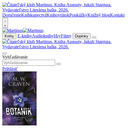
Doručenie
Kníhkupectvá
Knihovrátok
Poukážky
Knižný blog
Kontakt
E-knihy
Audioknihy
Hry
Filmy
Knihy
Doplnky
Vyhľadávanie
Prihlásiť