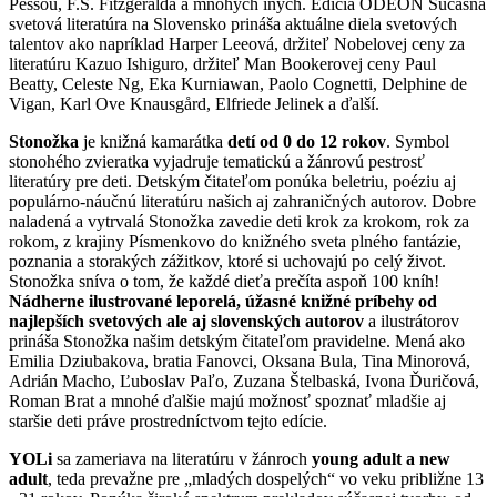
Pessou, F.S. Fitzgeralda a mnohých iných. Edícia ODEON Súčasná
svetová literatúra na Slovensko prináša aktuálne diela svetových
talentov ako napríklad Harper Leeová, držiteľ Nobelovej ceny za
literatúru Kazuo Ishiguro, držiteľ Man Bookerovej ceny Paul
Beatty, Celeste Ng, Eka Kurniawan, Paolo Cognetti, Delphine de
Vigan, Karl Ove Knausgård, Elfriede Jelinek a ďalší.
Stonožka
je knižná kamarátka
detí od 0 do 12 rokov
. Symbol
stonohého zvieratka vyjadruje tematickú a žánrovú pestrosť
literatúry pre deti. Detským čitateľom ponúka beletriu, poéziu aj
populárno-náučnú literatúru našich aj zahraničných autorov. Dobre
naladená a vytrvalá Stonožka zavedie deti krok za krokom, rok za
rokom, z krajiny Písmenkovo do knižného sveta plného fantázie,
poznania a storakých zážitkov, ktoré si uchovajú po celý život.
Stonožka sníva o tom, že každé dieťa prečíta aspoň 100 kníh!
Nádherne ilustrované leporelá, úžasné knižné príbehy od
najlepších svetových ale aj slovenských autorov
a ilustrátorov
prináša Stonožka našim detským čitateľom pravidelne. Mená ako
Emilia Dziubakova, bratia Fanovci, Oksana Bula, Tina Minorová,
Adrián Macho, Ľuboslav Paľo, Zuzana Štelbaská, Ivona Ďuričová,
Roman Brat a mnohé ďalšie majú možnosť spoznať mladšie aj
staršie deti práve prostredníctvom tejto edície.
YOLi
sa zameriava na literatúru v žánroch
young adult a new
adult
, teda prevažne pre „mladých dospelých“ vo veku približne 13