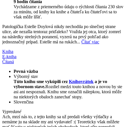
9 hodín čítania
Vychádzame z priemerného údaju o rýchlosti čítania 230 slov
za minútu, od knihy ku knihe a čitateľa ku čitateľovi sa to
však môže líšiť.
Patologička Estelle Doylová nikdy nechodila po slnečnej strane
ulice, ale nezašla tentoraz priďaleko? Vražda jej otca, ktorý zomrel
na následky strelných poranení, vyzerá na prvý pohľad ako
jednoznačný prípad. Estelle má na rukách...
Čítať viac
Kniha
E-kniha
Čítaná
Pevná väzba
Výborný stav
Túto knihu sme vykúpili cez
Knihovrátok
a je vo
výbornom stave.
Rozdiel medzi touto knihou a novou by ste
asi ani nespoznali. Knihu sme označili nálepkou, ktorá môže
na niektorých obaloch zanechať stopy.
Slovenčina
Vypredané
Ach, mrzí nás to, z tejto knihy sa už predali všetky výtlačky a
nemáme ju na sklade my ani vydavateľ :( Teoreticky však môžete
mať šťastie v niektorých iných obchodoch, ktoré ešte nepredali