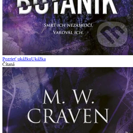
Pozrieť ukážku
Ukážka
Čítaná