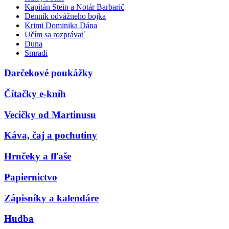
Kapitán Stein a Notár Barbarič
Denník odvážneho bojka
Krimi Dominika Dána
Učím sa rozprávať
Duna
Smradi
Darčekové poukážky
Čítačky e-kníh
Vecičky od Martinusu
Káva, čaj a pochutiny
Hrnčeky a fľaše
Papiernictvo
Zápisníky a kalendáre
Hudba