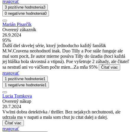
reagovať
3 pozitívne hodnotenia
3
0 negatívne hodnotenia
0
Marián Pisarčík
Overený zákazník
26.9.2024
95%
Ďalší diel skvelej série, ktorý jednoducho každý fanúšik
M.W.Cravena neohodnotí inak. Duo Tilly a Poe stále funguje ale
mal som pocit, že autor mierne posúva Tilly do úzadia (hoci každá
jej hláška bola skvostná a vtipná). Poe vyšetruje 2 záhady, ale čitateľ
sa nestratí ani vo väčšom počte mien...Za mňa 95%
Čítať viac
reagovať
1 pozitívne hodnotenie
1
1 negatívne hodnotenie
1
Lucia Tomkova
Overený nákup
20.7.2024
Vwlmi dobra detektivka / thriller. Bez nejakych nechutnosti, ale
udrzala ma v napati a mala som chut ju citat dalej a dalej.
Čítať viac
reagovať