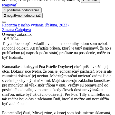
Čítať viac
reagovať
1 pozitívne hodnotenie
1
2 negatívne hodnotenia
2
Recenzia z iného vydania (čeština, 2023)
Zuzana Čahojová
Overený zákazník
10.5.2024
Tilly a Poe to opäť zvládli - vtiahli ma do knihy, ktorú som nebola
schopná odložiť. Ak hľadáte príbeh, ktorý je taký napínavý, že ho s
prehľadom (aj napriek počtu strán) prečítate na posedenie, môže to
byť Botanik.
Kamarátke a kolegyni Poa Estelle Doylovej chcú prišiť vraždu jej
otca. Dôkazy síce tvrdia, že ona je jednoznačný páchateľ, Poe si ale
zaumieni dokázať jej nevinu. Medzitým začnú umierať známi ľudia
s veľmi pochybnými názormi. Majú síce svoju základňu fanúšikov,
pre mnohých sú však skôr tŕňom v oku. Vraždy sú premyslené do
posledného detailu, v momente kedy človek dostane výhražku
smrťou, môže byť už dávno otrávený. Pre Poa, Tilly a ich šéfku sa
tak začína boj o čas a záchranu ľudí, ktorí si možno ani nezaslúžia
byť zachránení.
Po predošlej časti, Mŕtvej zóne, z ktorej som bola mierne sklamaná,