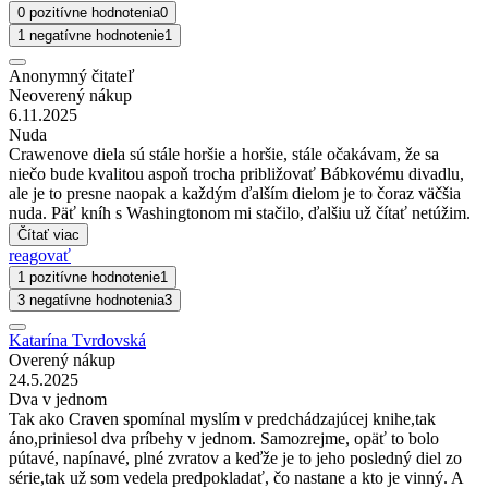
0 pozitívne hodnotenia
0
1 negatívne hodnotenie
1
Anonymný čitateľ
Neoverený nákup
6.11.2025
Nuda
Crawenove diela sú stále horšie a horšie, stále očakávam, že sa
niečo bude kvalitou aspoň trocha približovať Bábkovému divadlu,
ale je to presne naopak a každým ďalším dielom je to čoraz väčšia
nuda. Päť kníh s Washingtonom mi stačilo, ďalšiu už čítať netúžim.
Čítať viac
reagovať
1 pozitívne hodnotenie
1
3 negatívne hodnotenia
3
Katarína Tvrdovská
Overený nákup
24.5.2025
Dva v jednom
Tak ako Craven spomínal myslím v predchádzajúcej knihe,tak
áno,priniesol dva príbehy v jednom. Samozrejme, opäť to bolo
pútavé, napínavé, plné zvratov a keďže je to jeho posledný diel zo
série,tak už som vedela predpokladať, čo nastane a kto je vinný. A