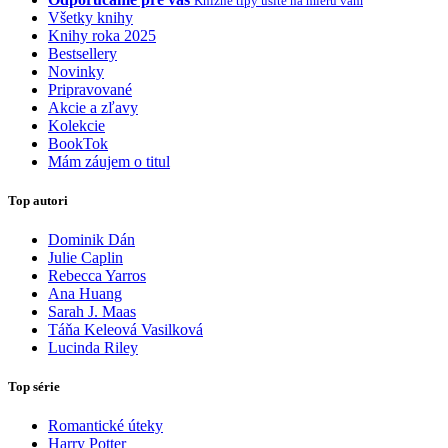
Knižné tipy ušité na mieru vám
Všetky knihy
Knihy roka 2025
Bestsellery
Novinky
Pripravované
Akcie a zľavy
Kolekcie
BookTok
Mám záujem o titul
Top autori
Dominik Dán
Julie Caplin
Rebecca Yarros
Ana Huang
Sarah J. Maas
Táňa Keleová Vasilková
Lucinda Riley
Top série
Romantické úteky
Harry Potter