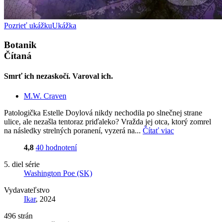
Pozrieť ukážku
Ukážka
Botanik
Čítaná
Smrť ich nezaskočí. Varoval ich.
M.W. Craven
Patologička Estelle Doylová nikdy nechodila po slnečnej strane
ulice, ale nezašla tentoraz priďaleko? Vražda jej otca, ktorý zomrel
na následky strelných poranení, vyzerá na...
Čítať viac
4,8
40 hodnotení
5. diel série
Washington Poe (SK)
Vydavateľstvo
Ikar
, 2024
496 strán