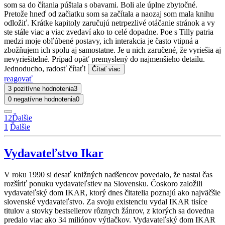
som sa do čítania púštala s obavami. Boli ale úplne zbytočné.
Pretože hneď od začiatku som sa začítala a naozaj som mala knihu
odložiť. Krátke kapitoly zaručujú netrpezlivé otáčanie stránok a vy
ste stále viac a viac zvedaví ako to celé dopadne. Poe s Tilly patria
medzi moje obľúbené postavy, ich interakcia je často vtipná a
zbožňujem ich spolu aj samostatne. Je u nich zaručené, že vyriešia aj
nevyriešitelné. Prípad opäť premyslený do najmenšieho detailu.
Jednoducho, radosť čítať!
Čítať viac
reagovať
3 pozitívne hodnotenia
3
0 negatívne hodnotenia
0
1
2
Ďalšie
1
Ďalšie
Vydavateľstvo Ikar
V roku 1990 si desať knižných nadšencov povedalo, že nastal čas
rozšíriť ponuku vydavateľstiev na Slovensku. Čoskoro založili
vydavateľský dom IKAR, ktorý dnes čitatelia poznajú ako najväčšie
slovenské vydavateľstvo. Za svoju existenciu vydal IKAR tisíce
titulov a stovky bestsellerov rôznych žánrov, z ktorých sa dovedna
predalo viac ako 34 miliónov výtlačkov. Vydavateľský dom IKAR