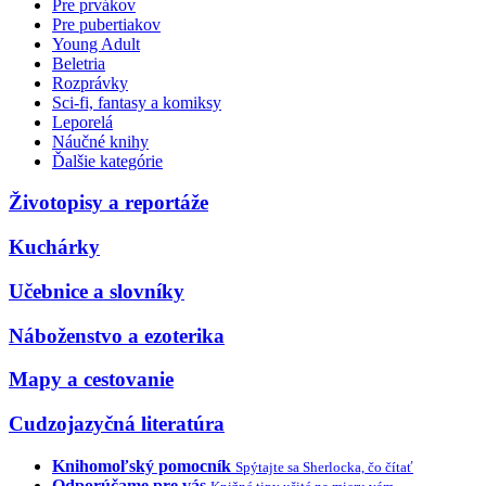
Pre prvákov
Pre pubertiakov
Young Adult
Beletria
Rozprávky
Sci-fi, fantasy a komiksy
Leporelá
Náučné knihy
Ďalšie kategórie
Životopisy a reportáže
Kuchárky
Učebnice a slovníky
Náboženstvo a ezoterika
Mapy a cestovanie
Cudzojazyčná literatúra
Knihomoľský pomocník
Spýtajte sa Sherlocka, čo čítať
Odporúčame pre vás