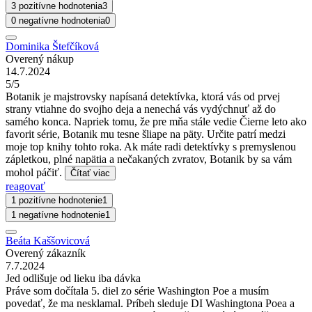
3 pozitívne hodnotenia
3
0 negatívne hodnotenia
0
Dominika Štefčíková
Overený nákup
14.7.2024
5/5
Botanik je majstrovsky napísaná detektívka, ktorá vás od prvej
strany vtiahne do svojho deja a nenechá vás vydýchnuť až do
samého konca. Napriek tomu, že pre mňa stále vedie Čierne leto ako
favorit série, Botanik mu tesne šliape na päty. Určite patrí medzi
moje top knihy tohto roka. Ak máte radi detektívky s premyslenou
zápletkou, plné napätia a nečakaných zvratov, Botanik by sa vám
mohol páčiť.
Čítať viac
reagovať
1 pozitívne hodnotenie
1
1 negatívne hodnotenie
1
Beáta Kaššovicová
Overený zákazník
7.7.2024
Jed odlišuje od lieku iba dávka
Práve som dočítala 5. diel zo série Washington Poe a musím
povedať, že ma nesklamal. Príbeh sleduje DI Washingtona Poea a