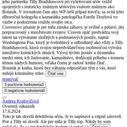
jeho partnerku Tilly Bradshawovú pri vyšetrovaní série vrážd
spojených s notoricky známym sériovým vrahom známym ako
Botanik. V rovnakom čase ako WP rieši prípad traviča, sa ocitá jeho
dlhoročná kolegyňa a kamarátka patologička Estelle Doylová vo
väzbe z podozrenia vraždy svojho otca.
Cravenovo písanie je pre mňa záruka zábavy, je svižné a pútavé, dej
prepracovaný s množstvom zvratov. Craven opäť predvádza svoj
talent na vytváranie zložitých a podmanivých postáv, najmä
Washingtona Poa, ktorý je tvrdohlavý a odhodlaný ako vždy a Tilly
Bradshawovú, ktorá svojou nepredvídateľnou osobnosťou vytvára
množstvo komických situácií. Vývoj týchto postáv a dynamika
medzi nimi, ich žartovanie, kamarátstvo, dodávajú príbehu s temnou
témou nádych humoru, vďaka čomu je radosť knihu čítať.
Botanik je kniha, ktorú bez váhania odporúčam tým z vás, ktorí
milujú kriminálny triler.
Čítať viac
reagovať
3 pozitívne hodnotenia
3
0 negatívne hodnotenia
0
Andrea Kralovičová
Overený zákazník
17.6.2024
Toto je tak skvelá detektívna séria. Je to napínavé a vtipné zároveň.
Poe a Tilly sú skvelí. Ale pre mňa je Tilly top. Nikdy by som
nečakala, že sa pri detektívke budem aj smiať :-)