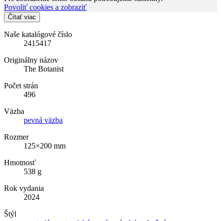
Povoliť cookies a zobraziť
Čítať viac
Naše katalógové číslo
2415417
Originálny názov
The Botanist
Počet strán
496
Väzba
pevná väzba
Rozmer
125×200 mm
Hmotnosť
538 g
Rok vydania
2024
Štýl