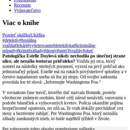
Recenzie
Vydavateľstvo
Viac o knihe
Pozrieť ukážku
Ukážka
#detektív
#brutálna
vražda
#lekári
#vyšetrovanie
#detektívka
#kriminálne
prípady
#krimi
#záhady
#drogy
#smrť
#vraždy
#obeť
Patologička Estelle Doylová nikdy nechodila po slnečnej strane
ulice, ale nezašla tentoraz priďaleko?
Vražda jej otca, ktorý
zomrel na následky strelných poranení, vyzerá na prvý pohľad ako
jednoznačný prípad. Estelle má na rukách povýstrelové splodiny a v
čerstvo napadanom snehu sú iba jej stopy. Od svojho zatknutia
povedala len tri slová: „Informujte Washingtona Poa.“
V rovnakom čase travič, ktorého tlač nazvala Botanik, posiela
všeobecne známym osobám, ktoré celý národ nenávidí, varovania v
podobe básničiek a vylisovaných kvetov. Polícia okamžite prijíma
bezpečnostné opatrenia, no zdá sa, že vrah dokáže prechádzať cez
steny a beztrestne zabíjať. Pre Washingtona Poa, ktorý neznáša
záhady zamknutých izieb, to bude najdlhší týždeň v živote.
Pre zobrazenie tohto obsahu potrebujeme sušienky.