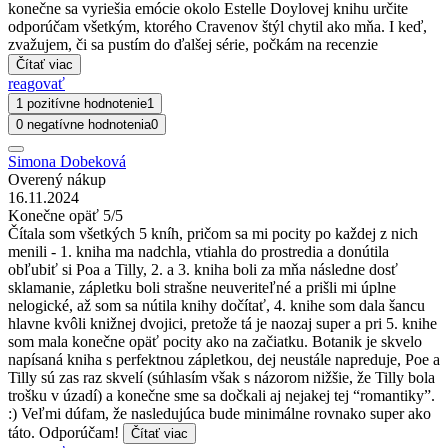
konečne sa vyriešia emócie okolo Estelle Doylovej knihu určite
odporúčam všetkým, ktorého Cravenov štýl chytil ako mňa. I keď,
zvažujem, či sa pustím do ďalšej série, počkám na recenzie
Čítať viac
reagovať
1 pozitívne hodnotenie
1
0 negatívne hodnotenia
0
Simona Dobeková
Overený nákup
16.11.2024
Konečne opäť 5/5
Čítala som všetkých 5 kníh, pričom sa mi pocity po každej z nich
menili - 1. kniha ma nadchla, vtiahla do prostredia a donútila
obľubiť si Poa a Tilly, 2. a 3. kniha boli za mňa následne dosť
sklamanie, zápletku boli strašne neuveriteľné a prišli mi úplne
nelogické, až som sa nútila knihy dočítať, 4. knihe som dala šancu
hlavne kvôli knižnej dvojici, pretože tá je naozaj super a pri 5. knihe
som mala konečne opäť pocity ako na začiatku. Botanik je skvelo
napísaná kniha s perfektnou zápletkou, dej neustále napreduje, Poe a
Tilly sú zas raz skvelí (súhlasím však s názorom nižšie, že Tilly bola
trošku v úzadí) a konečne sme sa dočkali aj nejakej tej “romantiky”.
:) Veľmi dúfam, že nasledujúca bude minimálne rovnako super ako
táto. Odporúčam!
Čítať viac