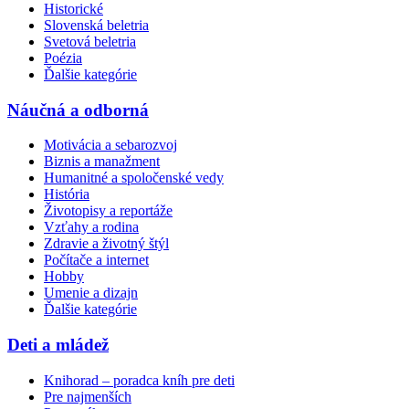
Historické
Slovenská beletria
Svetová beletria
Poézia
Ďalšie kategórie
Náučná a odborná
Motivácia a sebarozvoj
Biznis a manažment
Humanitné a spoločenské vedy
História
Životopisy a reportáže
Vzťahy a rodina
Zdravie a životný štýl
Počítače a internet
Hobby
Umenie a dizajn
Ďalšie kategórie
Deti a mládež
Knihorad – poradca kníh pre deti
Pre najmenších