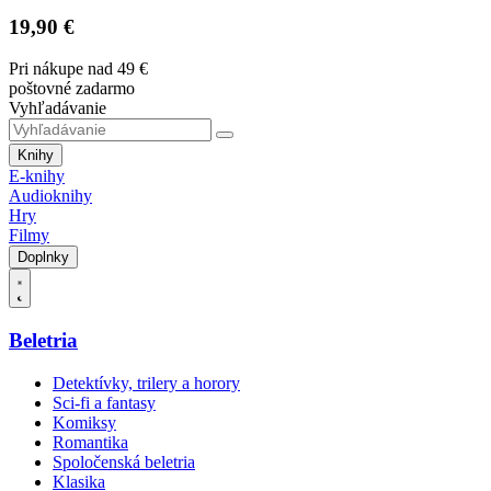
19,90 €
Pri nákupe nad 49 €
poštovné zadarmo
Vyhľadávanie
Knihy
E-knihy
Audioknihy
Hry
Filmy
Doplnky
Beletria
Detektívky, trilery a horory
Sci-fi a fantasy
Komiksy
Romantika
Spoločenská beletria
Klasika