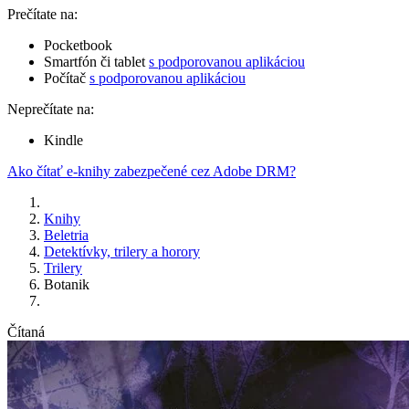
Prečítate na:
Pocketbook
Smartfón či tablet
s podporovanou aplikáciou
Počítač
s podporovanou aplikáciou
Neprečítate na:
Kindle
Ako čítať e-knihy zabezpečené cez Adobe DRM?
Knihy
Beletria
Detektívky, trilery a horory
Trilery
Botanik
Čítaná