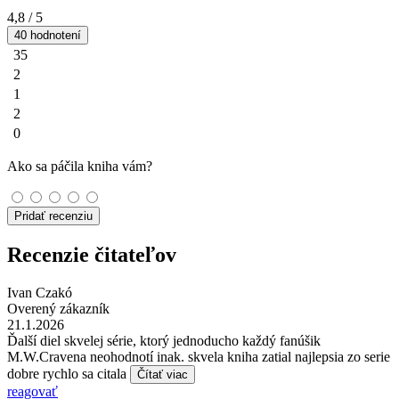
4,8
/ 5
40 hodnotení
35
2
1
2
0
Ako sa páčila kniha vám?
Pridať recenziu
Recenzie čitateľov
Ivan Czakó
Overený zákazník
21.1.2026
Ďalší diel skvelej série, ktorý jednoducho každý fanúšik
M.W.Cravena neohodnotí inak. skvela kniha zatial najlepsia zo serie
dobre rychlo sa citala
Čítať viac
reagovať