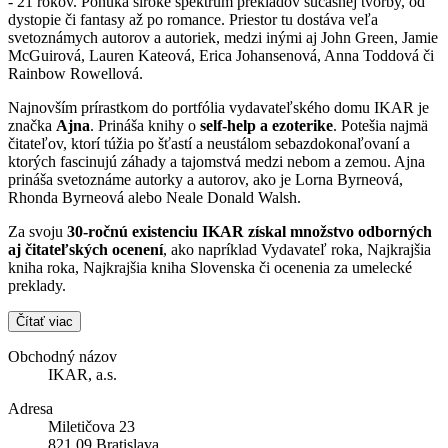
- 21 rokov. Ponúka široké spektrum prekladov súčasnej tvorby, od
dystopie či fantasy až po romance. Priestor tu dostáva veľa
svetoznámych autorov a autoriek, medzi inými aj John Green, Jamie
McGuirová, Lauren Kateová, Erica Johansenová, Anna Toddová či
Rainbow Rowellová.
Najnovším prírastkom do portfólia vydavateľského domu IKAR je
značka
Ajna
. Prináša knihy o
self-help a ezoterike
. Potešia najmä
čitateľov, ktorí túžia po šťastí a neustálom sebazdokonaľovaní a
ktorých fascinujú záhady a tajomstvá medzi nebom a zemou. Ajna
prináša svetoznáme autorky a autorov, ako je Lorna Byrneová,
Rhonda Byrneová alebo Neale Donald Walsh.
Za svoju
30-ročnú existenciu IKAR získal množstvo odborných
aj čitateľských ocenení
, ako napríklad Vydavateľ roka, Najkrajšia
kniha roka, Najkrajšia kniha Slovenska či ocenenia za umelecké
preklady.
Čítať viac
Obchodný názov
IKAR, a.s.
Adresa
Miletičova 23
821 09 Bratislava