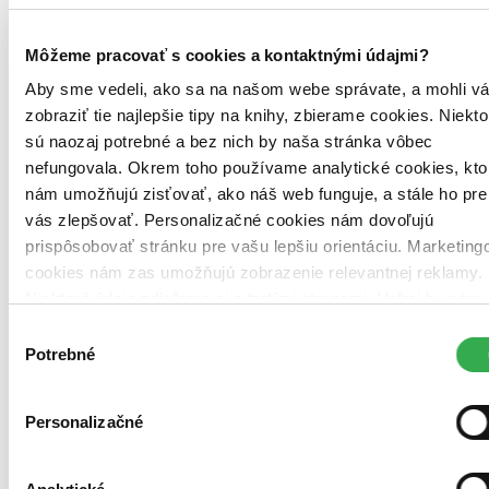
Môžeme pracovať s cookies a kontaktnými údajmi?
Aby sme vedeli, ako sa na našom webe správate, a mohli v
zobraziť tie najlepšie tipy na knihy, zbierame cookies. Niekto
sú naozaj potrebné a bez nich by naša stránka vôbec
nefungovala. Okrem toho používame analytické cookies, kto
nám umožňujú zisťovať, ako náš web funguje, a stále ho pre
vás zlepšovať. Personalizačné cookies nám dovoľujú
prispôsobovať stránku pre vašu lepšiu orientáciu. Marketing
cookies nám zas umožňujú zobrazenie relevantnej reklamy.
Niektoré údaje zdieľame aj s tretími stranami. Veľmi by nám
pomohlo, keby sme mohli používať všetky tieto cookies.
Výber
Ďakujeme!
Potrebné
súhlasu
Personalizačné