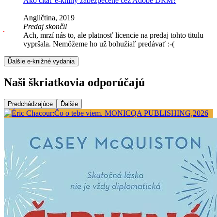
Ako čítať e-knihy zabezpečené cez Adobe DRM?
Angličtina, 2019
Predaj skončil
Ach, mrzí nás to, ale platnosť licencie na predaj tohto titulu
vypršala. Nemôžeme ho už bohužiaľ predávať :-(
Ďalšie e-knižné vydania
Naši škriatkovia odporúčajú
Predchádzajúce
Ďalšie