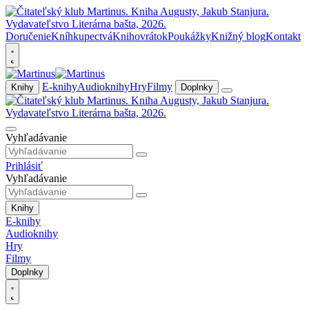
Doručenie
Kníhkupectvá
Knihovrátok
Poukážky
Knižný blog
Kontakt
E-knihy
Audioknihy
Hry
Filmy
Knihy
Doplnky
Vyhľadávanie
Prihlásiť
Vyhľadávanie
Knihy
E-knihy
Audioknihy
Hry
Filmy
Doplnky