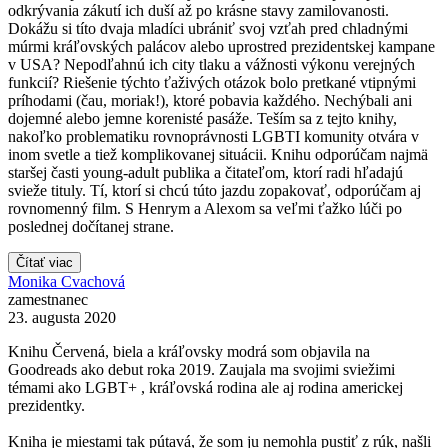
odkrývania zákutí ich duší až po krásne stavy zamilovanosti.
Dokážu si títo dvaja mladíci ubrániť svoj vzťah pred chladnými
múrmi kráľovských palácov alebo uprostred prezidentskej kampane
v USA? Nepodľahnú ich city tlaku a vážnosti výkonu verejných
funkcií? Riešenie týchto ťaživých otázok bolo pretkané vtipnými
príhodami (čau, moriak!), ktoré pobavia každého. Nechýbali ani
dojemné alebo jemne korenisté pasáže. Teším sa z tejto knihy,
nakoľko problematiku rovnoprávnosti LGBTI komunity otvára v
inom svetle a tiež komplikovanej situácii. Knihu odporúčam najmä
staršej časti young-adult publika a čitateľom, ktorí radi hľadajú
svieže tituly. Tí, ktorí si chcú túto jazdu zopakovať, odporúčam aj
rovnomenný film. S Henrym a Alexom sa veľmi ťažko lúči po
poslednej dočítanej strane.
Čítať viac
Monika Cvachová
zamestnanec
23. augusta 2020
Knihu Červená, biela a kráľovsky modrá som objavila na
Goodreads ako debut roka 2019. Zaujala ma svojimi sviežimi
témami ako LGBT+ , kráľovská rodina ale aj rodina americkej
prezidentky.
Kniha je miestami tak pútavá, že som ju nemohla pustiť z rúk, našli