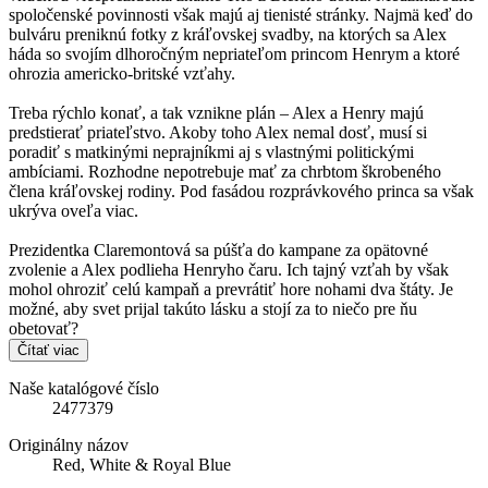
spoločenské povinnosti však majú aj tienisté stránky. Najmä keď do
bulváru preniknú fotky z kráľovskej svadby, na ktorých sa Alex
háda so svojím dlhoročným nepriateľom princom Henrym a ktoré
ohrozia americko-britské vzťahy.
Treba rýchlo konať, a tak vznikne plán – Alex a Henry majú
predstierať priateľstvo. Akoby toho Alex nemal dosť, musí si
poradiť s matkinými neprajníkmi aj s vlastnými politickými
ambíciami. Rozhodne nepotrebuje mať za chrbtom škrobeného
člena kráľovskej rodiny. Pod fasádou rozprávkového princa sa však
ukrýva oveľa viac.
Prezidentka Claremontová sa púšťa do kampane za opätovné
zvolenie a Alex podlieha Henryho čaru. Ich tajný vzťah by však
mohol ohroziť celú kampaň a prevrátiť hore nohami dva štáty. Je
možné, aby svet prijal takúto lásku a stojí za to niečo pre ňu
obetovať?
Čítať viac
Naše katalógové číslo
2477379
Originálny názov
Red, White & Royal Blue