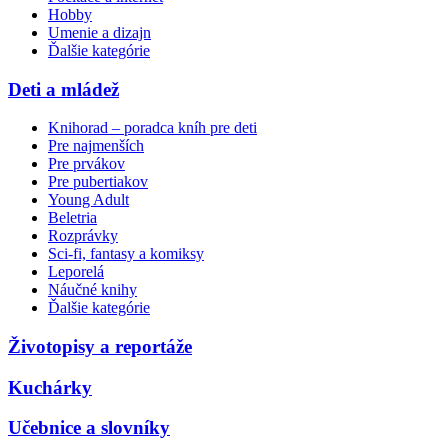
Hobby
Umenie a dizajn
Ďalšie kategórie
Deti a mládež
Knihorad – poradca kníh pre deti
Pre najmenších
Pre prvákov
Pre pubertiakov
Young Adult
Beletria
Rozprávky
Sci-fi, fantasy a komiksy
Leporelá
Náučné knihy
Ďalšie kategórie
Životopisy a reportáže
Kuchárky
Učebnice a slovníky