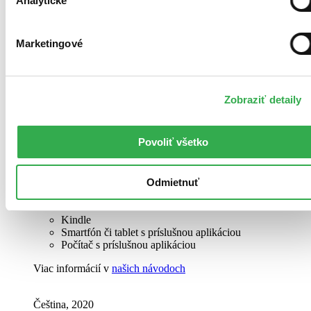
Analytické
EPUB
Marketingové
Prečítate na zariadeniach:
Pocketbook
Kindle
Zobraziť detaily
Smartfón či tablet s príslušnou aplikáciou
Počítač s príslušnou aplikáciou
Viac informácií v
našich návodoch
Povoliť všetko
MOBI
Odmietnuť
Prečítate na zariadeniach:
Pocketbook
Kindle
Smartfón či tablet s príslušnou aplikáciou
Počítač s príslušnou aplikáciou
Viac informácií v
našich návodoch
Čeština, 2020