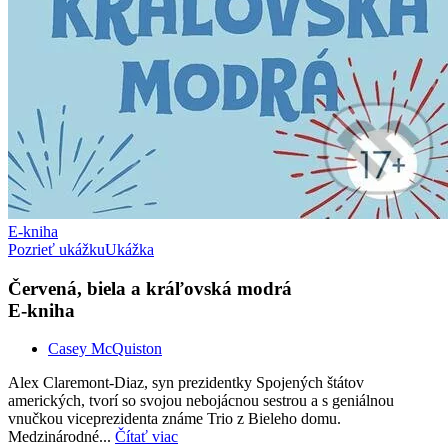
E-kniha
Pozrieť ukážku
Ukážka
Červená, biela a kráľovská modrá
E-kniha
Casey McQuiston
Alex Claremont-Diaz, syn prezidentky Spojených štátov
amerických, tvorí so svojou nebojácnou sestrou a s geniálnou
vnučkou viceprezidenta známe Trio z Bieleho domu.
Medzinárodné...
Čítať viac