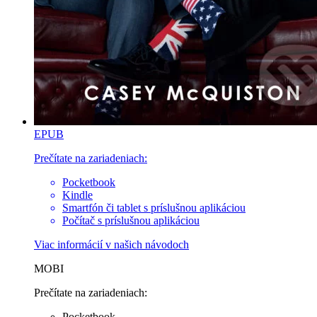
EPUB
Prečítate na zariadeniach:
Pocketbook
Kindle
Smartfón či tablet s príslušnou aplikáciou
Počítač s príslušnou aplikáciou
Viac informácií v
našich návodoch
MOBI
Prečítate na zariadeniach:
Pocketbook