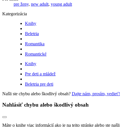
pre ženy
,
new adult
,
young adult
Kategorizácia
Knihy
Beletria
Romantika
Romantické
Knihy
Pre deti a mládež
Beletria pre deti
Našli ste chybu alebo škodlivý obsah?
Dajte nám, prosím, vedieť!
Nahlásiť chybu alebo škodlivý obsah
Máte o knihe viac informácií ako je na tejto stránke alebo ste našli