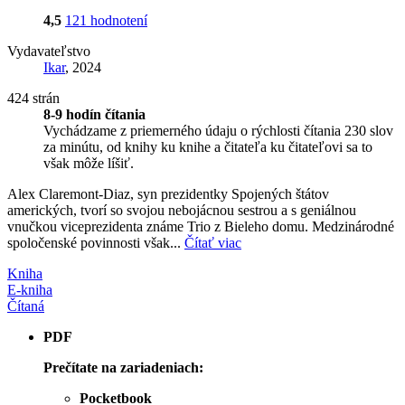
4,5
121 hodnotení
Vydavateľstvo
Ikar
, 2024
424 strán
8-9 hodín čítania
Vychádzame z priemerného údaju o rýchlosti čítania 230 slov
za minútu, od knihy ku knihe a čitateľa ku čitateľovi sa to
však môže líšiť.
Alex Claremont-Diaz, syn prezidentky Spojených štátov
amerických, tvorí so svojou nebojácnou sestrou a s geniálnou
vnučkou viceprezidenta známe Trio z Bieleho domu. Medzinárodné
spoločenské povinnosti však...
Čítať viac
Kniha
E-kniha
Čítaná
PDF
Prečítate na zariadeniach:
Pocketbook