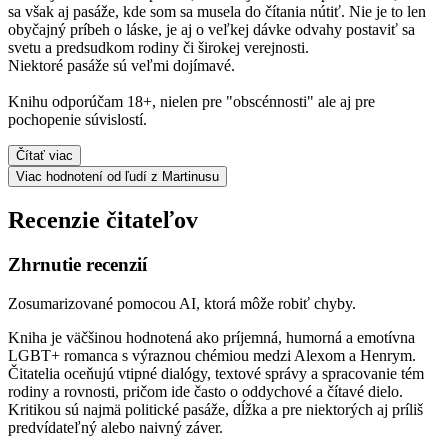
sa však aj pasáže, kde som sa musela do čítania nútiť. Nie je to len
obyčajný príbeh o láske, je aj o veľkej dávke odvahy postaviť sa
svetu a predsudkom rodiny či širokej verejnosti.
Niektoré pasáže sú veľmi dojímavé.
Knihu odporúčam 18+, nielen pre "obscénnosti" ale aj pre
pochopenie súvislostí.
Čítať viac
Viac hodnotení od ľudí z Martinusu
Recenzie čitateľov
Zhrnutie recenzií
Zosumarizované pomocou AI, ktorá môže robiť chyby.
Kniha je väčšinou hodnotená ako príjemná, humorná a emotívna
LGBT+ romanca s výraznou chémiou medzi Alexom a Henrym.
Čitatelia oceňujú vtipné dialógy, textové správy a spracovanie tém
rodiny a rovnosti, pričom ide často o oddychové a čítavé dielo.
Kritikou sú najmä politické pasáže, dĺžka a pre niektorých aj príliš
predvídateľný alebo naivný záver.