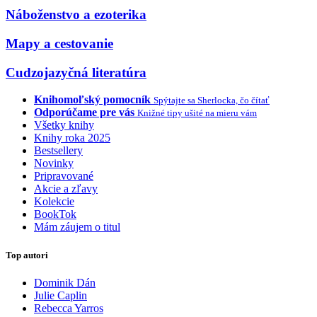
Náboženstvo a ezoterika
Mapy a cestovanie
Cudzojazyčná literatúra
Knihomoľský pomocník
Spýtajte sa Sherlocka, čo čítať
Odporúčame pre vás
Knižné tipy ušité na mieru vám
Všetky knihy
Knihy roka 2025
Bestsellery
Novinky
Pripravované
Akcie a zľavy
Kolekcie
BookTok
Mám záujem o titul
Top autori
Dominik Dán
Julie Caplin
Rebecca Yarros