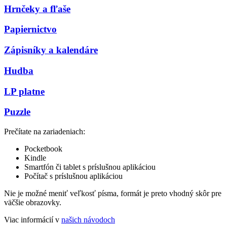
Hrnčeky a fľaše
Papiernictvo
Zápisníky a kalendáre
Hudba
LP platne
Puzzle
Prečítate na zariadeniach:
Pocketbook
Kindle
Smartfón či tablet s príslušnou aplikáciou
Počítač s príslušnou aplikáciou
Nie je možné meniť veľkosť písma, formát je preto vhodný skôr pre
väčšie obrazovky.
Viac informácií v
našich návodoch