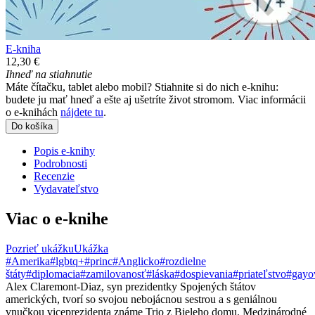
E-kniha
12,30 €
Ihneď na stiahnutie
Máte čítačku, tablet alebo mobil? Stiahnite si do nich e-knihu:
budete ju mať hneď a ešte aj ušetríte život stromom. Viac informácii
o e-knihách
nájdete tu
.
Do košíka
Popis e-knihy
Podrobnosti
Recenzie
Vydavateľstvo
Viac o e-knihe
Pozrieť ukážku
Ukážka
#Amerika
#lgbtq+
#princ
#Anglicko
#rozdielne
štáty
#diplomacia
#zamilovanosť
#láska
#dospievania
#priateľstvo
#gayo
Alex Claremont-Diaz, syn prezidentky Spojených štátov
amerických, tvorí so svojou nebojácnou sestrou a s geniálnou
vnučkou viceprezidenta známe Trio z Bieleho domu. Medzinárodné