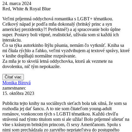
24. marca 2024
Red, White & Royal Blue
Veľmi príjemná oddychová romantika s LGBT+ tématikou.
Celkový nápad je podľa mňa dokonalý (britský princ a syn
americkej prezidentky?! Perfektné!) a aj spracovanie bolo úplne
super. Postavy boli vtipné, realistické, užívala som si každú ich
interakciu.
Čo sa týka autorkinho štýlu písania, nemám čo vytknúť. Kniha sa
mi čítala rýchlo a ľahko, veľmi vyzdvihujem aj textové správy, ktoré
v knihe dopĺňajú normálne rozprávanie.
Za mňa je to skvelá letná oddychovka, ktorú ak vezmete na
dovolenku, nič tým nepokazíte.
Čítať viac
Monika Bírová
zamestnanec
15. októbra 2023
Publicita tejto knihy na sociálnych sieťach bola tak silná, že som sa
rozhodla jej dať šancu. A to nie som čitateľom young-adult
románov, vonkoncom tých s LGBTI tématikou. Každú chvíľu
strávenú nad týmto titulom som si ale užila! Bolo príjemné ulietať na
vlne s krásnym britským princom, či sexy Američanom. Spolu s
nimi som prechádzala zo zarytého nepriateľstva do postupného