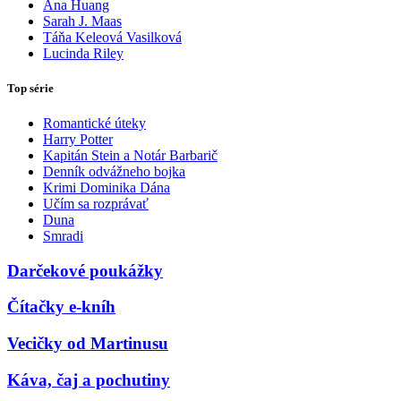
Ana Huang
Sarah J. Maas
Táňa Keleová Vasilková
Lucinda Riley
Top série
Romantické úteky
Harry Potter
Kapitán Stein a Notár Barbarič
Denník odvážneho bojka
Krimi Dominika Dána
Učím sa rozprávať
Duna
Smradi
Darčekové poukážky
Čítačky e-kníh
Vecičky od Martinusu
Káva, čaj a pochutiny