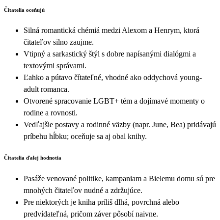
Čitatelia oceňujú
Silná romantická chémiá medzi Alexom a Henrym, ktorá
čitateľov silno zaujme.
Vtipný a sarkastický štýl s dobre napísanými dialógmi a
textovými správami.
Ľahko a pútavo čítateľné, vhodné ako oddychová young-
adult romanca.
Otvorené spracovanie LGBT+ tém a dojímavé momenty o
rodine a rovnosti.
Vedľajšie postavy a rodinné väzby (napr. June, Bea) pridávajú
príbehu hĺbku; oceňuje sa aj obal knihy.
Čitatelia ďalej hodnotia
Pasáže venované politike, kampaniam a Bielemu domu sú pre
mnohých čitateľov nudné a zdržujúce.
Pre niektorých je kniha príliš dlhá, povrchná alebo
predvídateľná, pričom záver pôsobí naivne.