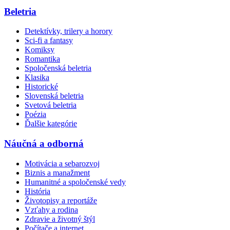
Beletria
Detektívky, trilery a horory
Sci-fi a fantasy
Komiksy
Romantika
Spoločenská beletria
Klasika
Historické
Slovenská beletria
Svetová beletria
Poézia
Ďalšie kategórie
Náučná a odborná
Motivácia a sebarozvoj
Biznis a manažment
Humanitné a spoločenské vedy
História
Životopisy a reportáže
Vzťahy a rodina
Zdravie a životný štýl
Počítače a internet