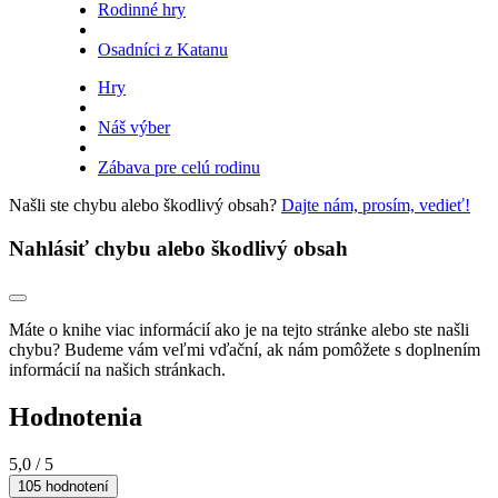
Rodinné hry
Osadníci z Katanu
Hry
Náš výber
Zábava pre celú rodinu
Našli ste chybu alebo škodlivý obsah?
Dajte nám, prosím, vedieť!
Nahlásiť chybu alebo škodlivý obsah
Máte o knihe viac informácií ako je na tejto stránke alebo ste našli
chybu? Budeme vám veľmi vďační, ak nám pomôžete s doplnením
informácií na našich stránkach.
Hodnotenia
5,0
/ 5
105 hodnotení