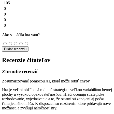
105
0
0
0
0
Ako sa páčila hra vám?
Pridať recenziu
Recenzie čitateľov
Zhrnutie recenzií
Zosumarizované pomocou AI, ktorá môže robiť chyby.
Hra je veľmi obľúbená rodinná stratégia s veľkou variabilitou hernej
plochy a vysokou opakovateľnosťou. Hráči oceňujú strategické
rozhodovanie, vyjednávanie a to, že ostatní sú zapojení aj počas
ťahu jedného hráča. K dispozícii sú rozšírenia, ktoré pridávajú nové
možnosti a zvyšujú náročnosť hry.