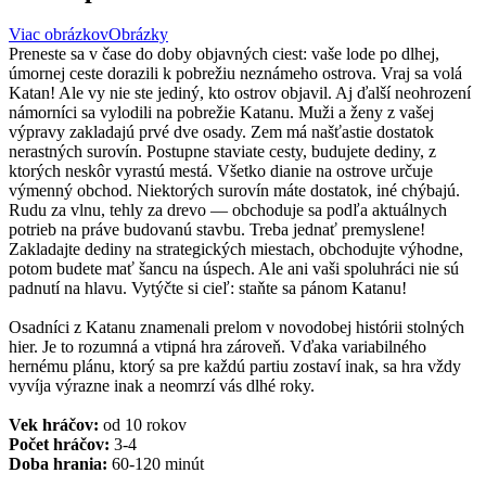
Viac obrázkov
Obrázky
Preneste sa v čase do doby objavných ciest: vaše lode po dlhej,
úmornej ceste dorazili k pobrežiu neznámeho ostrova. Vraj sa volá
Katan! Ale vy nie ste jediný, kto ostrov objavil. Aj ďalší neohrození
námorníci sa vylodili na pobrežie Katanu. Muži a ženy z vašej
výpravy zakladajú prvé dve osady. Zem má našťastie dostatok
nerastných surovín. Postupne staviate cesty, budujete dediny, z
ktorých neskôr vyrastú mestá. Všetko dianie na ostrove určuje
výmenný obchod. Niektorých surovín máte dostatok, iné chýbajú.
Rudu za vlnu, tehly za drevo — obchoduje sa podľa aktuálnych
potrieb na práve budovanú stavbu. Treba jednať premyslene!
Zakladajte dediny na strategických miestach, obchodujte výhodne,
potom budete mať šancu na úspech. Ale ani vaši spoluhráci nie sú
padnutí na hlavu. Vytýčte si cieľ: staňte sa pánom Katanu!
Osadníci z Katanu znamenali prelom v novodobej histórii stolných
hier. Je to rozumná a vtipná hra zároveň. Vďaka variabilného
hernému plánu, ktorý sa pre každú partiu zostaví inak, sa hra vždy
vyvíja výrazne inak a neomrzí vás dlhé roky.
Vek hráčov:
od 10 rokov
Počet hráčov:
3-4
Doba hrania:
60-120 minút