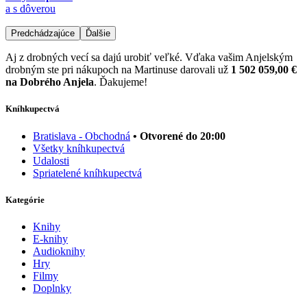
a s dôverou
Predchádzajúce
Ďalšie
Aj z drobných vecí sa dajú urobiť veľké. Vďaka vašim Anjelským
drobným ste pri nákupoch na Martinuse darovali už
1 502 059,00 €
na Dobrého Anjela
. Ďakujeme!
Kníhkupectvá
Bratislava - Obchodná
• Otvorené do 20:00
Všetky kníhkupectvá
Udalosti
Spriatelené kníhkupectvá
Kategórie
Knihy
E-knihy
Audioknihy
Hry
Filmy
Doplnky