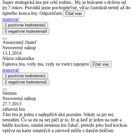
Super strategická hra pre celú rodinu.. My ju hrávame s dcérou od
jej 7 rokov. Pravidlá jasne pochopiteľné, víťaz častokrát neistý až do
úplného konca hry. Odporúčam
Čítať viac
reagovať
1 pozitívne hodnotenie
1
0 negatívne hodnotenia
0
Anonymný čitateľ
Neoverený nákup
13.1.2014
Názor zákazníka
Fajnova hra, vzdy ina, vzdy su vsetci zapojeni
Čítať viac
reagovať
1 pozitívne hodnotenie
1
2 negatívne hodnotenia
2
Simona
Neoverený nákup
27.7.2013
zábavná hra
Táto hra je jedna z najlepších akú poznám. Nikdy sa pri nej
nenudím. Čo sa mi na nej páči je to, že aj keď je jeden na rade a
hádže kockou, ostatní nemusia len čakať, pretože jeho hod kockou
vplýva na karty ostatných a zároveň môžu s daným hráčom