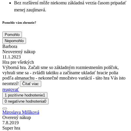
Bez rozšírení môže niekomu základná verzia časom pripadať
menej zaujímavá.
Pomohlo vám zhrnutie?
Pomohlo
Nepomohlo
Barbora
Neoverený nákup
11.1.2023
Hra pre všetkých
Výborná hra. Začali sme so základným rozmiestnením políčok,
vyhrali sme sa - zvládli taktiku a začíname ukladať hracie polia
podľa almanachu - nekonečné množstvo variácií - táto hra Vás isto
neomrzí!
Čítať viac
reagovať
1 pozitívne hodnotenie
1
0 negatívne hodnotenia
0
Miroslava Mišíková
Overený nákup
7.8.2019
Super hra