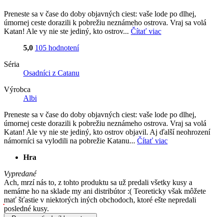
Preneste sa v čase do doby objavných ciest: vaše lode po dlhej,
úmornej ceste dorazili k pobrežiu neznámeho ostrova. Vraj sa volá
Katan! Ale vy nie ste jediný, kto ostrov...
Čítať viac
5,0
105 hodnotení
Séria
Osadníci z Catanu
Výrobca
Albi
Preneste sa v čase do doby objavných ciest: vaše lode po dlhej,
úmornej ceste dorazili k pobrežiu neznámeho ostrova. Vraj sa volá
Katan! Ale vy nie ste jediný, kto ostrov objavil. Aj ďalší neohrození
námorníci sa vylodili na pobrežie Katanu...
Čítať viac
Hra
Vypredané
Ach, mrzí nás to, z tohto produktu sa už predali všetky kusy a
nemáme ho na sklade my ani distribútor :( Teoreticky však môžete
mať šťastie v niektorých iných obchodoch, ktoré ešte nepredali
posledné kusy.