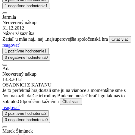
1 negatívne hodnotenie
1
Jarmila
Neoverený nákup
31.12.2012
Názor zákazníka
Zatiaľ u mňa naj...naj...najsuperovejšia spoločenská hra
Čítať viac
reagovať
1 pozitívne hodnotenie
1
0 negatívne hodnotenia
0
Ada
Neoverený nákup
13.3.2012
OSADNICI Z KATANU
Je to perfektná hra,dostali sme ju na vianoce a momentálne sme s
ňou nakazili dalšie tri rodiny.Budeme musieť hrať ligu tak nás to
zobralo.Odporúčam každému
Čítať viac
reagovať
2 pozitívne hodnotenia
2
0 negatívne hodnotenia
0
Marek Šimúnek