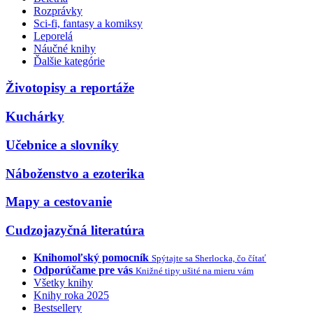
Rozprávky
Sci-fi, fantasy a komiksy
Leporelá
Náučné knihy
Ďalšie kategórie
Životopisy a reportáže
Kuchárky
Učebnice a slovníky
Náboženstvo a ezoterika
Mapy a cestovanie
Cudzojazyčná literatúra
Knihomoľský pomocník
Spýtajte sa Sherlocka, čo čítať
Odporúčame pre vás
Knižné tipy ušité na mieru vám
Všetky knihy
Knihy roka 2025
Bestsellery