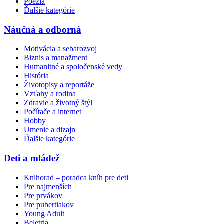
Poézia
Ďalšie kategórie
Náučná a odborná
Motivácia a sebarozvoj
Biznis a manažment
Humanitné a spoločenské vedy
História
Životopisy a reportáže
Vzťahy a rodina
Zdravie a životný štýl
Počítače a internet
Hobby
Umenie a dizajn
Ďalšie kategórie
Deti a mládež
Knihorad – poradca kníh pre deti
Pre najmenších
Pre prvákov
Pre pubertiakov
Young Adult
Beletria