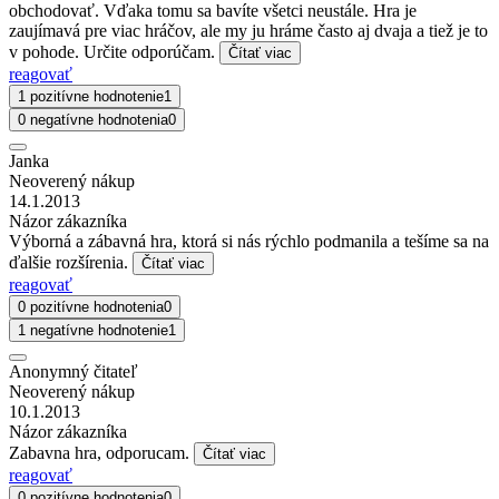
obchodovať. Vďaka tomu sa bavíte všetci neustále. Hra je
zaujímavá pre viac hráčov, ale my ju hráme často aj dvaja a tiež je to
v pohode. Určite odporúčam.
Čítať viac
reagovať
1 pozitívne hodnotenie
1
0 negatívne hodnotenia
0
Janka
Neoverený nákup
14.1.2013
Názor zákazníka
Výborná a zábavná hra, ktorá si nás rýchlo podmanila a tešíme sa na
ďalšie rozšírenia.
Čítať viac
reagovať
0 pozitívne hodnotenia
0
1 negatívne hodnotenie
1
Anonymný čitateľ
Neoverený nákup
10.1.2013
Názor zákazníka
Zabavna hra, odporucam.
Čítať viac
reagovať
0 pozitívne hodnotenia
0