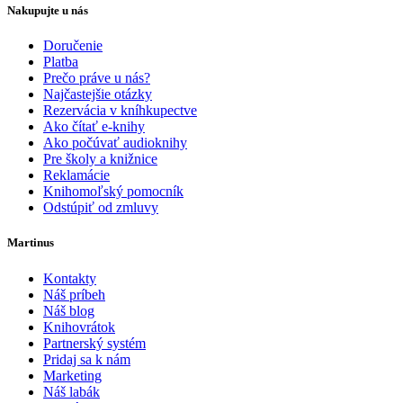
Nakupujte u nás
Doručenie
Platba
Prečo práve u nás?
Najčastejšie otázky
Rezervácia v kníhkupectve
Ako čítať e-knihy
Ako počúvať audioknihy
Pre školy a knižnice
Reklamácie
Knihomoľský pomocník
Odstúpiť od zmluvy
Martinus
Kontakty
Náš príbeh
Náš blog
Knihovrátok
Partnerský systém
Pridaj sa k nám
Marketing
Náš labák