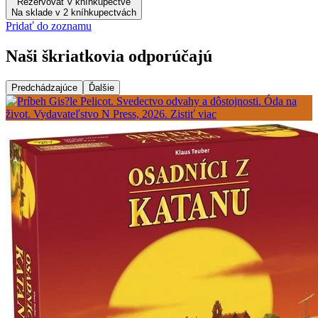
Rezervovať v kníhkupectve
Na sklade v 2 kníhkupectvách
Pridať do zoznamu
Naši škriatkovia odporúčajú
Predchádzajúce
Ďalšie