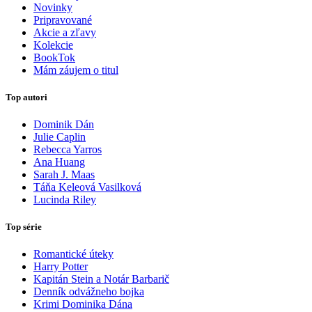
Novinky
Pripravované
Akcie a zľavy
Kolekcie
BookTok
Mám záujem o titul
Top autori
Dominik Dán
Julie Caplin
Rebecca Yarros
Ana Huang
Sarah J. Maas
Táňa Keleová Vasilková
Lucinda Riley
Top série
Romantické úteky
Harry Potter
Kapitán Stein a Notár Barbarič
Denník odvážneho bojka
Krimi Dominika Dána