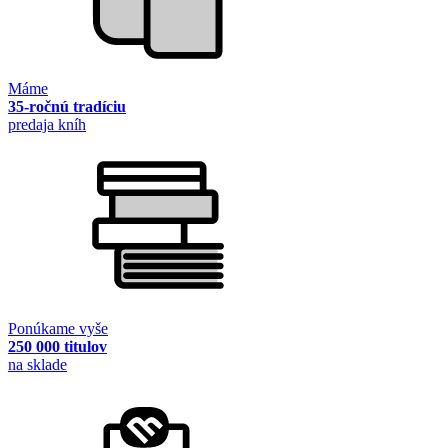
Máme
35-ročnú tradíciu
predaja kníh
Ponúkame vyše
250 000 titulov
na sklade