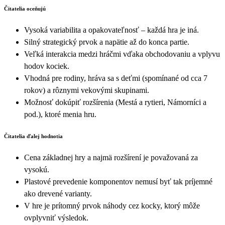
Čitatelia oceňujú
Vysoká variabilita a opakovateľnosť – každá hra je iná.
Silný strategický prvok a napätie až do konca partie.
Veľká interakcia medzi hráčmi vďaka obchodovaniu a vplyvu
hodov kociek.
Vhodná pre rodiny, hráva sa s deťmi (spomínané od cca 7
rokov) a rôznymi vekovými skupinami.
Možnosť dokúpiť rozšírenia (Mestá a rytieri, Námorníci a
pod.), ktoré menia hru.
Čitatelia ďalej hodnotia
Cena základnej hry a najmä rozšírení je považovaná za
vysokú.
Plastové prevedenie komponentov nemusí byť tak príjemné
ako drevené varianty.
V hre je prítomný prvok náhody cez kocky, ktorý môže
ovplyvniť výsledok.