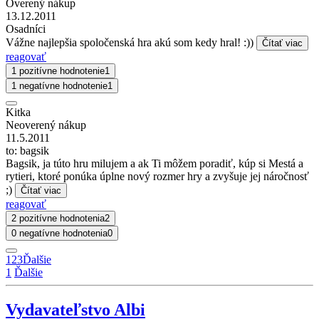
Overený nákup
13.12.2011
Osadníci
Vážne najlepšia spoločenská hra akú som kedy hral! :))
Čítať viac
reagovať
1 pozitívne hodnotenie
1
1 negatívne hodnotenie
1
Kitka
Neoverený nákup
11.5.2011
to: bagsik
Bagsik, ja túto hru milujem a ak Ti môžem poradiť, kúp si Mestá a
rytieri, ktoré ponúka úplne nový rozmer hry a zvyšuje jej náročnosť
;)
Čítať viac
reagovať
2 pozitívne hodnotenia
2
0 negatívne hodnotenia
0
1
2
3
Ďalšie
1
Ďalšie
Vydavateľstvo Albi