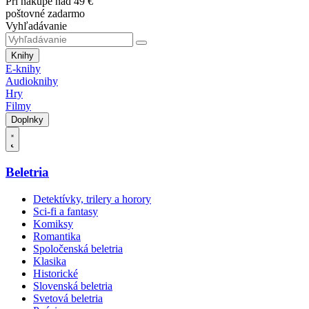
Pri nákupe nad 49 €
poštovné zadarmo
Vyhľadávanie
Knihy
E-knihy
Audioknihy
Hry
Filmy
Doplnky
Beletria
Detektívky, trilery a horory
Sci-fi a fantasy
Komiksy
Romantika
Spoločenská beletria
Klasika
Historické
Slovenská beletria
Svetová beletria