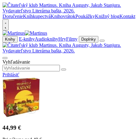
Doručenie
Kníhkupectvá
Knihovrátok
Poukážky
Knižný blog
Kontakt
E-knihy
Audioknihy
Hry
Filmy
Knihy
Doplnky
Vyhľadávanie
Prihlásiť
44,99 €