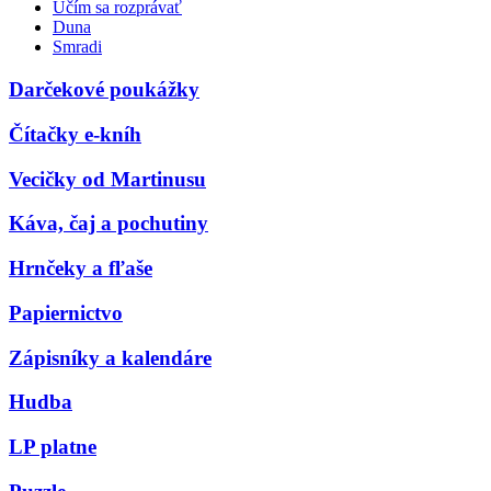
Učím sa rozprávať
Duna
Smradi
Darčekové poukážky
Čítačky e-kníh
Vecičky od Martinusu
Káva, čaj a pochutiny
Hrnčeky a fľaše
Papiernictvo
Zápisníky a kalendáre
Hudba
LP platne