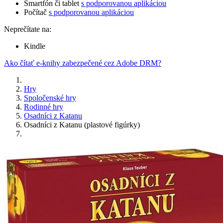
Smartfón či tablet
s podporovanou aplikáciou
Počítač
s podporovanou aplikáciou
Neprečítate na:
Kindle
Ako čítať e-knihy zabezpečené cez Adobe DRM?
Hry
Spoločenské hry
Rodinné hry
Osadníci z Katanu
Osadníci z Katanu (plastové figúrky)