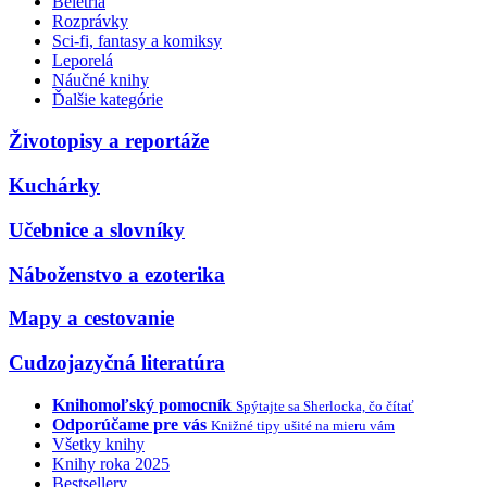
Beletria
Rozprávky
Sci-fi, fantasy a komiksy
Leporelá
Náučné knihy
Ďalšie kategórie
Životopisy a reportáže
Kuchárky
Učebnice a slovníky
Náboženstvo a ezoterika
Mapy a cestovanie
Cudzojazyčná literatúra
Knihomoľský pomocník
Spýtajte sa Sherlocka, čo čítať
Odporúčame pre vás
Knižné tipy ušité na mieru vám
Všetky knihy
Knihy roka 2025
Bestsellery