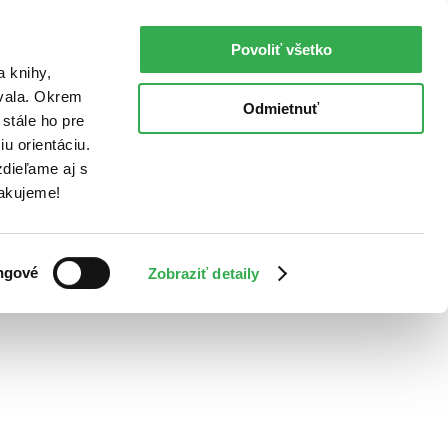
Povoliť všetko
a knihy,
ovala. Okrem
Odmietnuť
stále ho pre
u orientáciu.
dieľame aj s
Ďakujeme!
ngové
Zobraziť detaily