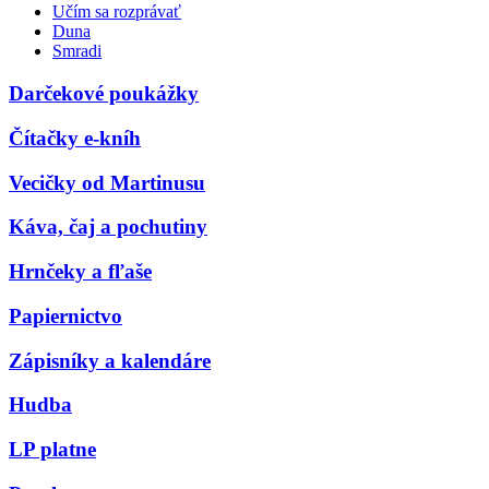
Učím sa rozprávať
Duna
Smradi
Darčekové poukážky
Čítačky e-kníh
Vecičky od Martinusu
Káva, čaj a pochutiny
Hrnčeky a fľaše
Papiernictvo
Zápisníky a kalendáre
Hudba
LP platne