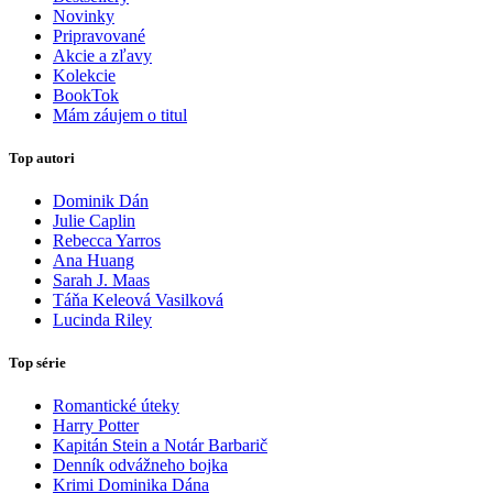
Novinky
Pripravované
Akcie a zľavy
Kolekcie
BookTok
Mám záujem o titul
Top autori
Dominik Dán
Julie Caplin
Rebecca Yarros
Ana Huang
Sarah J. Maas
Táňa Keleová Vasilková
Lucinda Riley
Top série
Romantické úteky
Harry Potter
Kapitán Stein a Notár Barbarič
Denník odvážneho bojka
Krimi Dominika Dána