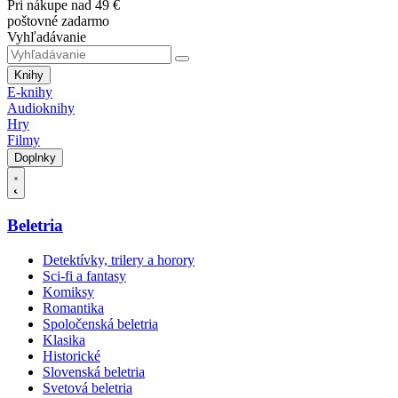
Pri nákupe nad 49 €
poštovné zadarmo
Vyhľadávanie
Knihy
E-knihy
Audioknihy
Hry
Filmy
Doplnky
Beletria
Detektívky, trilery a horory
Sci-fi a fantasy
Komiksy
Romantika
Spoločenská beletria
Klasika
Historické
Slovenská beletria
Svetová beletria