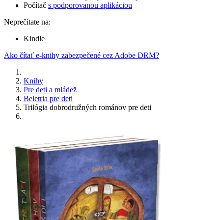
Počítač
s podporovanou aplikáciou
Neprečítate na:
Kindle
Ako čítať e-knihy zabezpečené cez Adobe DRM?
Knihy
Pre deti a mládež
Beletria pre deti
Trilógia dobrodružných románov pre deti