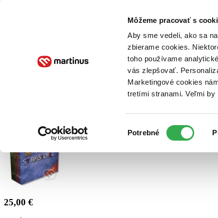
Doručenie
Kníhkupectvá
Knihovrátok
Poukážky
Knižný blog
Kontakt
Môžeme pracovať s cooki
Aby sme vedeli, ako sa na 
zbierame cookies. Niektor
E-knihy
Audioknihy
Hry
Filmy
Knihy
Doplnky
toho používame analytické
vás zlepšovať. Personaliz
Vyhľadávanie
Marketingové cookies nám 
tretími stranami. Veľmi b
Prihlásiť
Výber
Potrebné
P
súhlasu
25,00 €