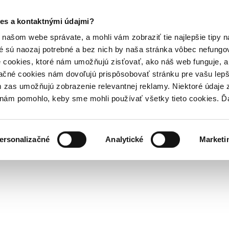
es a kontaktnými údajmi?
našom webe správate, a mohli vám zobraziť tie najlepšie tipy n
é sú naozaj potrebné a bez nich by naša stránka vôbec nefung
 cookies, ktoré nám umožňujú zisťovať, ako náš web funguje, a 
ačné cookies nám dovoľujú prispôsobovať stránku pre vašu lepši
zas umožňujú zobrazenie relevantnej reklamy. Niektoré údaje z
y nám pomohlo, keby sme mohli používať všetky tieto cookies. 
ersonalizačné
Analytické
Marketi