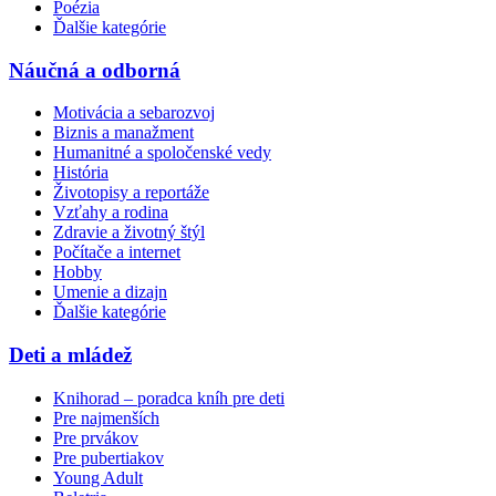
Poézia
Ďalšie kategórie
Náučná a odborná
Motivácia a sebarozvoj
Biznis a manažment
Humanitné a spoločenské vedy
História
Životopisy a reportáže
Vzťahy a rodina
Zdravie a životný štýl
Počítače a internet
Hobby
Umenie a dizajn
Ďalšie kategórie
Deti a mládež
Knihorad – poradca kníh pre deti
Pre najmenších
Pre prvákov
Pre pubertiakov
Young Adult