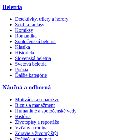
Beletria
Detektívky, trilery a horory
Sci-fi a fantasy
Komiksy
Romantika
Spoločenská beletria
Klasika
Historické
Slovenská beletria
Svetová beletria
Poézia
Ďalšie kategórie
Náučná a odborná
Motivácia a sebarozvoj
Biznis a manažment
Humanitné a spoločenské vedy
História
Životopisy a reportáže
Vzťahy a rodina
Zdravie a životný štýl
Počítače a internet