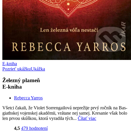
E-kniha
Pozrieť ukážku
Ukážka
Železný plameň
E-kniha
Rebecca Yarros
Všetci čakali, že Violet Sorrengailová neprežije prvý ročník na Bas­
giathskej vojenskej akadémii, vrátane nej samej. Kresanie však bolo
len prvou skúškou, ktorá vyradila tých...
Čítať viac
4,5
479 hodnotení