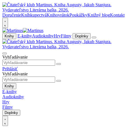
Doručenie
Kníhkupectvá
Knihovrátok
Poukážky
Knižný blog
Kontakt
E-knihy
Audioknihy
Hry
Filmy
Knihy
Doplnky
Vyhľadávanie
Prihlásiť
Vyhľadávanie
Knihy
E-knihy
Audioknihy
Hry
Filmy
Doplnky