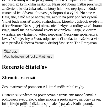
neopustí až kým kniha neskončí. Našu obľúbenú hŕstku preživších
zo štvrtého krídla čaká rok, na ktorý ich nikto nepripraví. Bude
testovaná ich dôvera, tímovosť, schopnosti a výdrž. No sme v
Basgiane, a nič nie je naozaj tak, ako to na prvý pohľad vyzerá.
Violet bude musieť urobiť rozhodnutie, ktorého výsledok ovplyvní
tisíce životov. No stojí jej ohrozenie blízkych a rodiny za záchranu
kraja, ktorý ma na svedomí životy nevinných? Kraja, v ktorom
vyrastala, no vlastne ho vôbec nepozná? Nečakané spojenectvá,
krvavé súboje, hry o život, odpustenia či zrada, toto všetko a viac
nám prináša Rebecca Yarros v druhej časti série The Empyrean.
Čítať viac
Viac hodnotení od ľudí z Martinusu
Recenzie čitateľov
Zhrnutie recenzií
Zosumarizované pomocou AI, ktorá môže robiť chyby.
Čitatelia sú v názore na pokračovanie rozdelení: mnohí chvália
pohlcujúci svet drakov, silné emócie a prekvapivý, náročný záver,
iní kritizujú prílišnú dĺžku a spomalené pasáže. Kniha ponúka