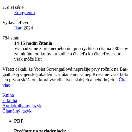
2. diel série
Empyreum
Vydavateľstvo
Ikar
, 2024
784 strán
14-15 hodín čítania
Vychádzame z priemerného údaju o rýchlosti čítania 230 slov
za minútu, od knihy ku knihe a čitateľa ku čitateľovi sa to
však môže líšiť.
Všetci čakali, že Violet Sorrengailová neprežije prvý ročník na Bas­
giathskej vojenskej akadémii, vrátane nej samej. Kresanie však bolo
len prvou skúškou, ktorá vyradila tých slabých a nehodných...
Čítať
viac
Kniha
E-kniha
Audiokniha
iný jazyk
Čítaná
iný jazyk
PDF
Prečítate na zariadeniach: