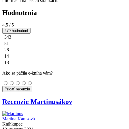
informácií na našich stránkach.
Hodnotenia
4,5
/ 5
479 hodnotení
343
81
28
14
13
Ako sa páčila e-kniha vám?
Pridať recenziu
Recenzie Martinusákov
Martina Karasová
Kníhkupec