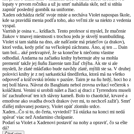
lopaty v prvom ročníku a už ju smrť naháňala skôr, než si stihla
zapnúť posledný gombík na uniforme.
Xaden odchádza riešiť svoje misie a necháva Violet napospas škole,
kde sa pravidlá menia podľa toho, ako veľmi zle sa niekto z vedenia
vyspal.
Varrish je osina v... krídlach. Tento profesor si myslel, že mučenie
žiakov v tmavej miestnosti s trochou jedu je skvelý teambuilding.
Violet si tam siahla na dno, ale našťastie má priateľov (a drakov),
ktorí vedia, kedy prísť na veľkolepú záchranu. Áno, aj ten ... Dain
tam bol... aké prekvapivé, že sa konečne k niečomu vlastne
odhodlal. Andarna na začiatku knihy hybernuje aby sa mohla
premeniť takže jej ňuňu žiarenie tam žiaľ chýba. Ak ste si ale
mysleli, že zlaté mláďatko bude navždy zlaté, mýlili ste sa. V druhej
polovici knihy je z nej sarkastická tínedžerka, ktorá má na všetko
odpoveď a kráľovskú iróniu v pazúre. Tairn je na ňu hrdý, hoci ho z
nej bolí hlava. Návrat do Basghiatu nebol zrovna uvítací večierok s
koláčikmi. Venini si urobili nálet a žiaci aj draci z Tyrrendoru museli
ísť zachraňovať ten ich slávny kameň. Bolo to chaotické, krvavé a
emotívne ako svadba dvoch drakov (ver mi, to nechceš zažiť). Smrť
ďalšej milovanej postavy, Violet opäť zlomilo srdce.
Xaden...Čo si to, do čerta, vyviedol? Tá otázka na konci mi nedá
spávať viac než Andarnino chrápanie.
Podarí sa Violet a Xadenovi postaviť na nohy a opraviť, čo sa ešte
dá?
Čítať viac