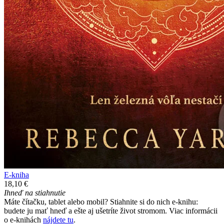
E-kniha
18,10 €
Ihneď na stiahnutie
Máte čítačku, tablet alebo mobil? Stiahnite si do nich e-knihu:
budete ju mať hneď a ešte aj ušetríte život stromom. Viac informácii
o e-knihách
nájdete tu
.