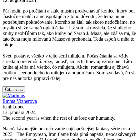
12. augusta 2024
Pár hodín po prečítaní a stále musím predýchavať koniec, ktorý bol
čiastočne mätúci a neuspokujúci z toho dôvodu, že teraz nutne
potrebujem pokračovanie, ktorého sa žiaľ tak skoro nedočkáme, no
myslím si, že sa naň oplatí čakať. Už som si myslela, že si nikoho
knihy neobľúbim tak, ako knihy od Sarah J. Maas, ale zdá sa mi, že
táto žena moju milovanú Maasovú prekonala. Teda aspoň u mňa to
tak je.
Svet, postavy, všetko v tejto sérii milujem. Počas čítania sa vždy
strieda more emócií. Slzy, radosť, smiech, hnev aj vzrušenie. Táto
kniha aj séria má všetko, čo milujem. Akciu, romantiku aj žhavú
erotiku. Jeednoducho to milujem a odporúčam. Som zvedavá, čo si
pre nás autorka pripraví ďalej.
Čítať viac
Emma Viznerová
Kníhkupec
13. januára 2024
The second year is when the rest of us lose our humanity.
Najočakávanejšie pokračovanie najúspešnejšej fantasy série roka
2023 - The Empyrean, Iron flame bola plná napätia, neočakávaných
zvratov a súbojov. Od prvej strany budete v napätí, ktoré vás