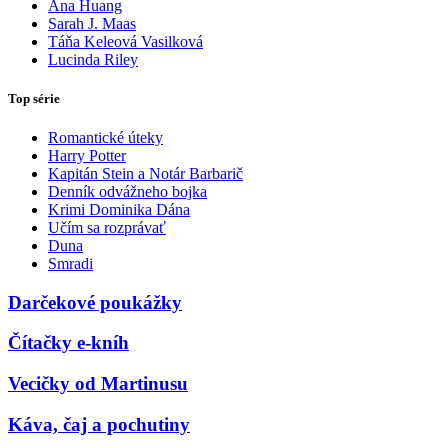
Ana Huang
Sarah J. Maas
Táňa Keleová Vasilková
Lucinda Riley
Top série
Romantické úteky
Harry Potter
Kapitán Stein a Notár Barbarič
Denník odvážneho bojka
Krimi Dominika Dána
Učím sa rozprávať
Duna
Smradi
Darčekové poukážky
Čítačky e-kníh
Vecičky od Martinusu
Káva, čaj a pochutiny