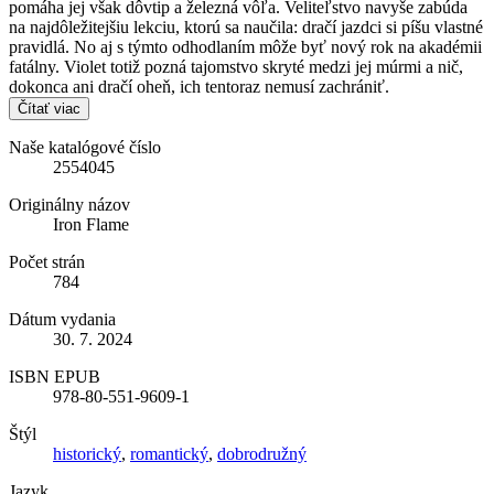
pomáha jej však dôvtip a železná vôľa. Veliteľstvo navyše zabúda
na najdôležitejšiu lekciu, ktorú sa naučila: dračí jazdci si píšu vlastné
pravidlá. No aj s týmto odhodlaním môže byť nový rok na akadémii
fatálny. Violet totiž pozná tajomstvo skryté medzi jej múrmi a nič,
dokonca ani dračí oheň, ich tentoraz nemusí zachrániť.
Čítať viac
Naše katalógové číslo
2554045
Originálny názov
Iron Flame
Počet strán
784
Dátum vydania
30. 7. 2024
ISBN EPUB
978-80-551-9609-1
Štýl
historický
,
romantický
,
dobrodružný
Jazyk