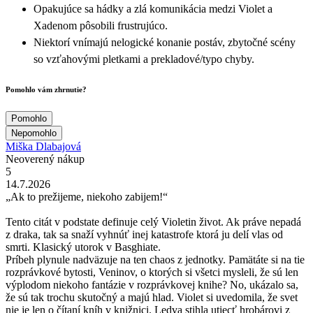
Opakujúce sa hádky a zlá komunikácia medzi Violet a
Xadenom pôsobili frustrujúco.
Niektorí vnímajú nelogické konanie postáv, zbytočné scény
so vzťahovými pletkami a prekladové/typo chyby.
Pomohlo vám zhrnutie?
Pomohlo
Nepomohlo
Miška Dlabajová
Neoverený nákup
5
14.7.2026
„Ak to prežijeme, niekoho zabijem!“
Tento citát v podstate definuje celý Violetin život. Ak práve nepadá
z draka, tak sa snaží vyhnúť inej katastrofe ktorá ju delí vlas od
smrti. Klasický utorok v Basghiate.
Príbeh plynule nadväzuje na ten chaos z jednotky. Pamätáte si na tie
rozprávkové bytosti, Veninov, o ktorých si všetci mysleli, že sú len
výplodom niekoho fantázie v rozprávkovej knihe? No, ukázalo sa,
že sú tak trochu skutočný a majú hlad. Violet si uvedomila, že svet
nie je len o čítaní kníh v knižnici. Ledva stihla utiecť hrobárovi z