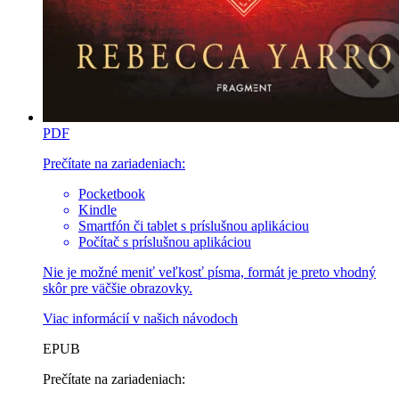
PDF
Prečítate na zariadeniach:
Pocketbook
Kindle
Smartfón či tablet s príslušnou aplikáciou
Počítač s príslušnou aplikáciou
Nie je možné meniť veľkosť písma, formát je preto vhodný
skôr pre väčšie obrazovky.
Viac informácií v
našich návodoch
EPUB
Prečítate na zariadeniach: