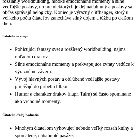
rozsiahly worldbuilding, hlboké emocionálne momenty a silné
vedľajšie postavy, no pre niektorých je dej natiahnutý a postavy sa
občas správajú nelogicky. Koniec je výrazný cliffhanger, ktorý u
veľkého počtu čitateľov zanecháva silný dojem a túžbu po ďalšom
dieli.
Čitatelia oceňujú
Pohlcujúci fantasy svet a rozšírený worldbuilding, najmä
ohľadom drakov.
Silné emocionálne momenty a prekvapujúce zvraty vedúce k
výraznému záveru.
Vývoj hlavných postáv a obľúbené vedľajšie postavy
prinášajú do príbehu hĺbku.
Humor a charakter drakov (napr. Tairn) sú často spomínané
ako vrcholné momenty.
Čitatelia ďalej hodnotia
Mnohým čitateľom vyhovujeť nebude veľký rozsah knihy a
spomalené, natiahnuté pasáže.