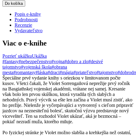
Do košíka
Popis e-knihy
Podrobnosti
Recenzie
Vydavateľstvo
Viac o e-knihe
Pozrieť ukážku
Ukážka
#fantasy
#nebezpečenstvo
#vojna
#dobro a zlo
#desivé
tajomstvo
#vojenská škola
#obrana
mesta
#romantasy
#láska
#draci
#mágia
#priateľstvo
#tajomstvo
#dobrodr
Špeciálne prvé vydanie knihy s oriezkou v limitovanom počte
kusov. Všetci čakali, že Violet Sorrengailová neprežije prvý ročník
na Basgiathskej vojenskej akadémii, vrátane nej samej. Kresanie
však bolo len prvou skúškou, ktorá vyradila tých slabých a
nehodných. Pravý výcvik sa ešte len začína a Violet musí zistiť, ako
ho prežije. Nielenže je vyčerpávajúci a vytvorený s cieľom pripraviť
jazdcov na neznesiteľnú bolesť, skutočnú výzvu predstavuje nový
viceveliteľ. Ten sa rozhodol Violet ukázať, aká je bezmocná –
pokiaľ nezradí muža, ktorého miluje.
Po fyzickej stránke je Violet možno slabšia a krehkejšia než ostatní,