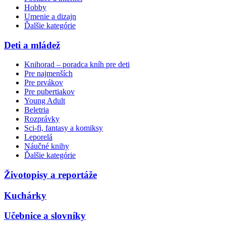
Hobby
Umenie a dizajn
Ďalšie kategórie
Deti a mládež
Knihorad – poradca kníh pre deti
Pre najmenších
Pre prvákov
Pre pubertiakov
Young Adult
Beletria
Rozprávky
Sci-fi, fantasy a komiksy
Leporelá
Náučné knihy
Ďalšie kategórie
Životopisy a reportáže
Kuchárky
Učebnice a slovníky