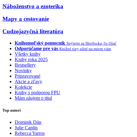
Náboženstvo a ezoterika
Mapy a cestovanie
Cudzojazyčná literatúra
Knihomoľský pomocník
Spýtajte sa Sherlocka, čo čítať
Odporúčame pre vás
Knižné tipy ušité na mieru vám
Všetky knihy
Knihy roka 2025
Bestsellery
Novinky
Pripravované
Akcie a zľavy
Kolekcie
Knihy s podporou FPU
Mám záujem o titul
Top autori
Dominik Dán
Julie Caplin
Rebecca Yarros