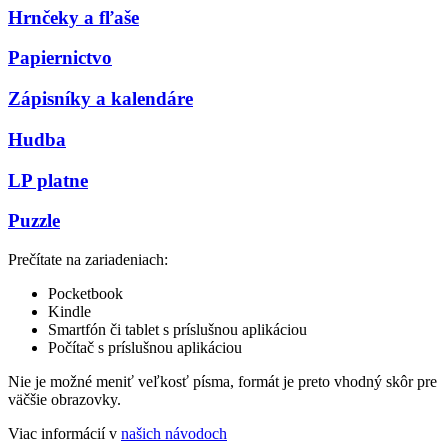
Hrnčeky a fľaše
Papiernictvo
Zápisníky a kalendáre
Hudba
LP platne
Puzzle
Prečítate na zariadeniach:
Pocketbook
Kindle
Smartfón či tablet s príslušnou aplikáciou
Počítač s príslušnou aplikáciou
Nie je možné meniť veľkosť písma, formát je preto vhodný skôr pre
väčšie obrazovky.
Viac informácií v
našich návodoch