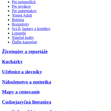
Pre najmenších
Pre prvákov
Pre pubertiakov
Young Adult
Beletria
Rozprávky
Sci-fi, fantasy a komiksy
Leporelá
Náučné knihy
Ďalšie kategórie
Životopisy a reportáže
Kuchárky
Učebnice a slovníky
Náboženstvo a ezoterika
Mapy a cestovanie
Cudzojazyčná literatúra