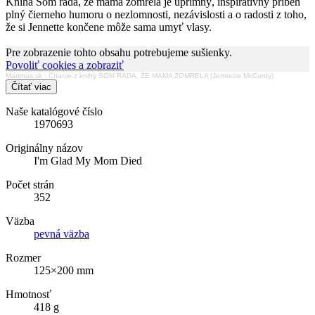
Kniha Som rada, že mama zomrela je úprimný, inšpiratívny príbeh
plný čierneho humoru o nezlomnosti, nezávislosti a o radosti z toho,
že si Jennette končene môže sama umyť vlasy.
Pre zobrazenie tohto obsahu potrebujeme sušienky.
Povoliť cookies a zobraziť
Martinus.sk
·
Čítanie z knihy SOM RADA, ŽE MAMA ZOMRELA (Jennette McCurdy)
Čítať viac
Naše katalógové číslo
1970693
Originálny názov
I'm Glad My Mom Died
Počet strán
352
Väzba
pevná väzba
Rozmer
125×200 mm
Hmotnosť
418 g