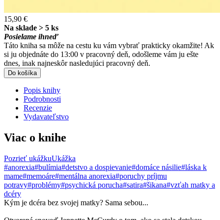
15,90 €
Na sklade > 5 ks
Posielame ihneď
Táto kniha sa môže na cestu ku vám vybrať prakticky okamžite! Ak
si ju objednáte do 13:00 v pracovný deň, odošleme vám ju ešte
dnes, inak najneskôr nasledujúci pracovný deň.
Do košíka
Popis knihy
Podrobnosti
Recenzie
Vydavateľstvo
Viac o knihe
Pozrieť ukážku
Ukážka
#anorexia
#bulímia
#detstvo a dospievanie
#domáce násilie
#láska k
mame
#memoáre
#mentálna anorexia
#poruchy príjmu
potravy
#problémy
#psychická porucha
#satira
#šikana
#vzťah matky a
dcéry
Kým je dcéra bez svojej matky? Sama sebou...