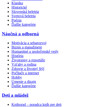
Klasika
Historické
Slovenská beletria
Svetová beletria
Poézia
Ďalšie kategórie
Náučná a odborná
Motivácia a sebarozvoj
Biznis a manažment
Humanitné a spoločenské vedy
História
Životopisy a reportáže
Vzťahy a rodina
Zdravie a životný štýl
Počítače a internet
Hobby
Umenie a dizajn
Ďalšie kategórie
Deti a mládež
Knihorad – poradca kníh pre deti