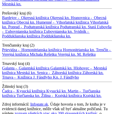
Mestská kn.
Prešovský kraj (6)
Bardejov -
Okresná knižnica
Okresná kn.
Hranovnica -
Obecná
knižnica
Obecná kn.
Humenné -
Vihorlatská knižnica
Vihorlatská
kn.
Poprad -
Podtatranská knižnica
Podtatranská kn.
Stará Ľubovňa
-
Ľubovnianska knižnica
Ľubovnianska kn.
Svidník -
Podduklianska knižnica
Podduklianska kn.
Trenčiansky kraj (2)
Prievidza -
Hornonitrianska knižnica
Hornonitrianska kn.
Trenčín -
Verejná knižnica Michala Rešetku
Verejná kn. M. Rešetku
Trnavský kraj (4)
Galanta -
Galantská knižnica
Galantská kn.
Hlohovec -
Mestská
knižnica
Mestská kn.
Senica -
Záhorská knižnica
Záhorská kn.
Trnava -
Knižnica J. Fándlyho
Kn. J. Fándlyho
Žilinský kraj (3)
Čadca -
Kysucká knižnica
Kysucká kn.
Martin -
Turčianska
knižnica
Turčianska kn.
Žilina -
Krajská knižnica
Krajská kn.
Zdroj informácií:
Infogate.sk
. Údaje hovoria o tom, že kniha je v
evidencii danej knižnice, môže však už byť aktuálne požičaná. Tu
nájdete
zoznam všetkých viac ako 200 slovenských knižníc
, o