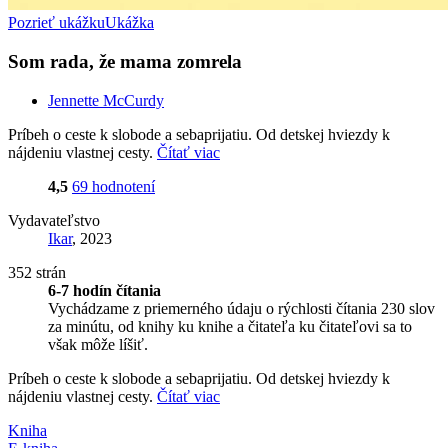
Pozrieť ukážku
Ukážka
Som rada, že mama zomrela
Jennette McCurdy
Príbeh o ceste k slobode a sebaprijatiu. Od detskej hviezdy k
nájdeniu vlastnej cesty.
Čítať viac
4,5
69 hodnotení
Vydavateľstvo
Ikar
, 2023
352 strán
6-7 hodín čítania
Vychádzame z priemerného údaju o rýchlosti čítania 230 slov
za minútu, od knihy ku knihe a čitateľa ku čitateľovi sa to
však môže líšiť.
Príbeh o ceste k slobode a sebaprijatiu. Od detskej hviezdy k
nájdeniu vlastnej cesty.
Čítať viac
Kniha