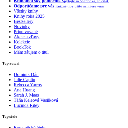
Knihomoľský pomocník
Spýtajte sa Sherlocka, čo čítať
Odporúčame pre vás
Knižné tipy ušité na mieru vám
Všetky knihy
Knihy roka 2025
Bestsellery
Novinky
Pripravované
Akcie a zľavy
Kolekcie
BookTok
Mám záujem o titul
Top autori
Dominik Dán
Julie Caplin
Rebecca Yarros
Ana Huang
Sarah J. Maas
Táňa Keleová Vasilková
Lucinda Riley
Top série
Romantické úteky