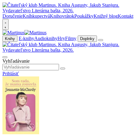
Doručenie
Kníhkupectvá
Knihovrátok
Poukážky
Knižný blog
Kontakt
E-knihy
Audioknihy
Hry
Filmy
Knihy
Doplnky
Vyhľadávanie
Prihlásiť