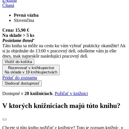
E-kniha
Čítaná
Pevná väzba
Slovenčina
Cena:
15,90 €
Na sklade > 5 ks
Posielame ihneď
Táto kniha sa môže na cestu ku vám vybrať prakticky okamžite! Ak
si ju objednáte do 13:00 v pracovný deň, odošleme vám ju ešte
dnes, inak najneskôr nasledujúci pracovný deň.
Vložiť do košíka
Rezervovať v kníhkupectve
Na sklade v 19 kníhkupectvách
Pridať do zoznamu
Sledovať dostupnosť
Dostupné v
28 knižniciach
.
Požičať v knižnici
V ktorých knižniciach majú túto knihu?
Chcete si túto knihu požičať z knižnice? Toto je zoznam knižníc, v