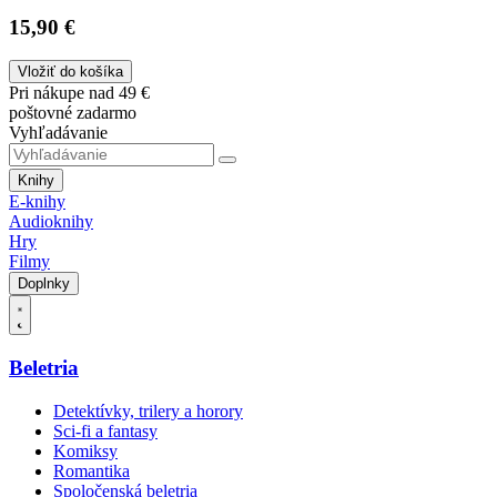
15,90 €
Vložiť do košíka
Pri nákupe nad 49 €
poštovné zadarmo
Vyhľadávanie
Knihy
E-knihy
Audioknihy
Hry
Filmy
Doplnky
Beletria
Detektívky, trilery a horory
Sci-fi a fantasy
Komiksy
Romantika
Spoločenská beletria