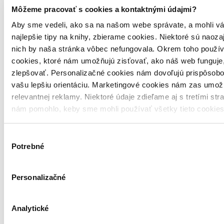
Môžeme pracovať s cookies a kontaktnými údajmi?
22,30 €
Aby sme vedeli, ako sa na našom webe správate, a mohli vá
Vložiť do košíka
najlepšie tipy na knihy, zbierame cookies. Niektoré sú naoza
nich by naša stránka vôbec nefungovala. Okrem toho použí
cookies, ktoré nám umožňujú zisťovať, ako náš web funguje,
zlepšovať. Personalizačné cookies nám dovoľujú prispôsobo
vašu lepšiu orientáciu. Marketingové cookies nám zas umož
relevantnej reklamy. Niektoré údaje zdieľame aj s tretími str
nám pomohlo, keby sme mohli používať všetky tieto cookie
Výber
Potrebné
súhlasu
Personalizačné
Analytické