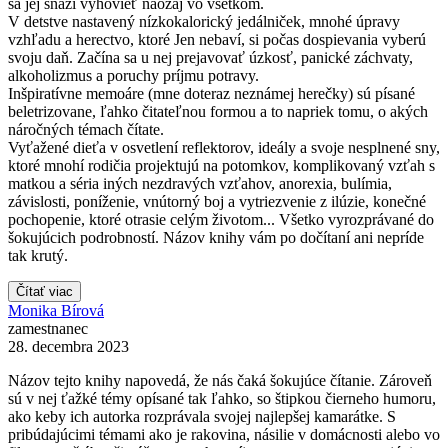
sa jej snaží vyhovieť naozaj vo všetkom.
V detstve nastavený nízkokalorický jedálniček, mnohé úpravy
vzhľadu a herectvo, ktoré Jen nebaví, si počas dospievania vyberú
svoju daň. Začína sa u nej prejavovať úzkosť, panické záchvaty,
alkoholizmus a poruchy príjmu potravy.
Inšpiratívne memoáre (mne doteraz neznámej herečky) sú písané
beletrizovane, ľahko čitateľnou formou a to napriek tomu, o akých
náročných témach čítate.
Vyťažené dieťa v osvetlení reflektorov, ideály a svoje nesplnené sny,
ktoré mnohí rodičia projektujú na potomkov, komplikovaný vzťah s
matkou a séria iných nezdravých vzťahov, anorexia, bulímia,
závislosti, poníženie, vnútorný boj a vytriezvenie z ilúzie, konečné
pochopenie, ktoré otrasie celým životom... Všetko vyrozprávané do
šokujúcich podrobností. Názov knihy vám po dočítaní ani nepríde
tak krutý.
Čítať viac
Monika Bírová
zamestnanec
28. decembra 2023
Názov tejto knihy napovedá, že nás čaká šokujúce čítanie. Zároveň
sú v nej ťažké témy opísané tak ľahko, so štipkou čierneho humoru,
ako keby ich autorka rozprávala svojej najlepšej kamarátke. S
pribúdajúcimi témami ako je rakovina, násilie v domácnosti alebo vo