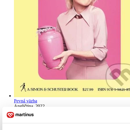
Pevná väzba
Angličtina, 2022
Na sklade 1 ks
Túto knihu máme síce aktuálne na sklade, máme však už iba
posledné kusy. Ak ju chcete mať rýchlo, ponáhľajte sa!
Dodanie ďalších môže trvať dlhšie, zvyčajne do 31 dní.