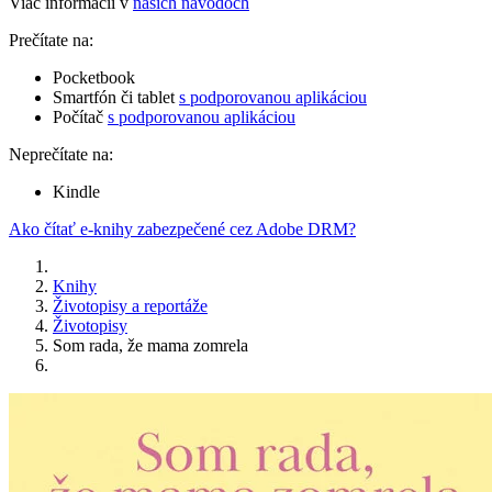
Viac informácií v
našich návodoch
Prečítate na:
Pocketbook
Smartfón či tablet
s podporovanou aplikáciou
Počítač
s podporovanou aplikáciou
Neprečítate na:
Kindle
Ako čítať e-knihy zabezpečené cez Adobe DRM?
Knihy
Životopisy a reportáže
Životopisy
Som rada, že mama zomrela