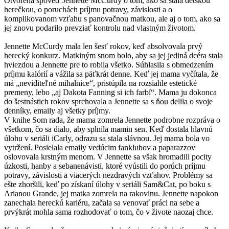
Otvorená spoveď Jennette McCurdy o tom, ako sa stala detskou
herečkou, o poruchách príjmu potravy, závislosti a o
komplikovanom vzťahu s panovačnou matkou, ale aj o tom, ako sa
jej znovu podarilo prevziať kontrolu nad vlastným životom.
Jennette McCurdy mala len šesť rokov, keď absolvovala prvý
herecký konkurz. Matkiným snom bolo, aby sa jej jediná dcéra stala
hviezdou a Jennette pre to robila všetko. Súhlasila s obmedzením
príjmu kalórií a vážila sa päťkrát denne. Keď jej mama vyčítala, že
má „neviditeľné mihalnice“, pristúpila na rozsiahle estetické
premeny, lebo „aj Dakota Fanning si ich farbí“. Mama ju dokonca
do šestnástich rokov sprchovala a Jennette sa s ňou delila o svoje
denníky, emaily aj všetky príjmy.
V knihe Som rada, že mama zomrela Jennette podrobne rozpráva o
všetkom, čo sa dialo, aby splnila mamin sen. Keď dostala hlavnú
úlohu v seriáli iCarly, odrazu sa stala slávnou. Jej mama bola vo
vytržení. Posielala emaily vedúcim fanklubov a paparazzov
oslovovala krstným menom. V Jennette sa však hromadili pocity
úzkosti, hanby a sebanenávisti, ktoré vyústili do porúch príjmu
potravy, závislosti a viacerých nezdravých vzťahov. Problémy sa
ešte zhoršili, keď po získaní úlohy v seriáli Sam&Cat, po boku s
Arianou Grande, jej matka zomrela na rakovinu. Jennette napokon
zanechala hereckú kariéru, začala sa venovať práci na sebe a
prvýkrát mohla sama rozhodovať o tom, čo v živote naozaj chce.