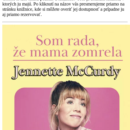
ktorých ju majú. Po kliknutí na názov vás presmerujeme priamo na
stránku knižnice, kde si môžete overiť jej dostupnosť a prípadne ju
aj priamo rezervovať.