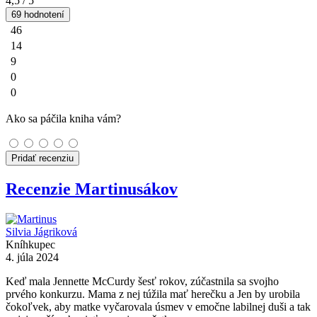
4,5
/ 5
69 hodnotení
46
14
9
0
0
Ako sa páčila kniha vám?
Pridať recenziu
Recenzie Martinusákov
Silvia Jágriková
Kníhkupec
4. júla 2024
Keď mala Jennette McCurdy šesť rokov, zúčastnila sa svojho
prvého konkurzu. Mama z nej túžila mať herečku a Jen by urobila
čokoľvek, aby matke vyčarovala úsmev v emočne labilnej duši a tak