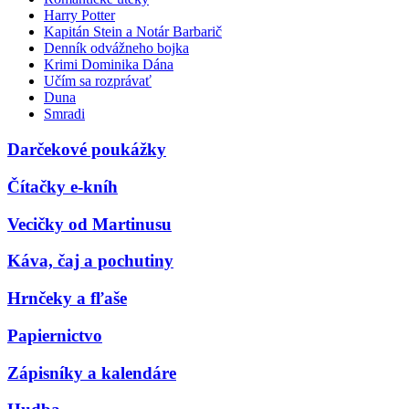
Harry Potter
Kapitán Stein a Notár Barbarič
Denník odvážneho bojka
Krimi Dominika Dána
Učím sa rozprávať
Duna
Smradi
Darčekové poukážky
Čítačky e-kníh
Vecičky od Martinusu
Káva, čaj a pochutiny
Hrnčeky a fľaše
Papiernictvo
Zápisníky a kalendáre