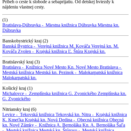
Príbeh o ceste k slobode a sebaprijatiu. Od detskej hviezdy k
nájdeniu vlastnej cesty.
(1)
Bratislava-Dúbravka -
Miestna knižnica Dúbravka
Miestna kn.
Dúbravka
Banskobystrický kraj (2)
Banská Bystrica -
Verejná knižnica M. Kováča
Verejná kn. M.
Kováča
Zvolen -
Krajská knižnica Ľ. Štúra
Krajská kn.
Bratislavský kraj (3)
Bratislava -
Knižnica Nové Mesto
Kn. Nové Mesto
Bratislava -
Mestská knižnica
Mestská kn.
Pezinok -
Malokarpatská knižnica
Malokarpatská kn.
Košický kraj (1)
Michalovce -
Zemplínska knižnica G. Zvonického
Zemplínska kn.
G. Zvonického
Nitriansky kraj (6)
Levice -
Tekovská knižnica
Tekovská kn.
Nitra -
Krajská knižnica
K. Kmeťka
Krajská kn.
Nová Dedina -
Obecná knižnica
Obecná
kn.
Nové Zámky -
Knižnica A. Bernoláka
Kn. A. Bernoláka
Šaľa
-
Mestská knižnica
Mestská kn.
Štúrovo -
Mestská knižnica