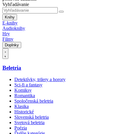
Vyhľadávanie
Knihy
E-knihy
Audioknihy
Hry
Filmy
Doplnky
Beletria
Detektívky, trilery a horory
Sci-fi a fantasy
Komiksy
Romantika
Spoločenská beletria
Klasika
Historické
Slovenská beletria
Svetová beletria
Poézia
Ďalšie kategórie