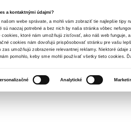
es a kontaktnými údajmi?
našom webe správate, a mohli vám zobraziť tie najlepšie tipy n
é sú naozaj potrebné a bez nich by naša stránka vôbec nefung
 cookies, ktoré nám umožňujú zisťovať, ako náš web funguje, a 
ačné cookies nám dovoľujú prispôsobovať stránku pre vašu lepši
zas umožňujú zobrazenie relevantnej reklamy. Niektoré údaje z
y nám pomohlo, keby sme mohli používať všetky tieto cookies. 
ersonalizačné
Analytické
Marketi