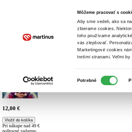
Doručenie
Kníhkupectvá
Knihovrátok
Poukážky
Knižný blog
Kontakt
Môžeme pracovať s cooki
Aby sme vedeli, ako sa na 
zbierame cookies. Niektor
E-knihy
Audioknihy
Hry
Filmy
Knihy
Doplnky
toho používame analytické
vás zlepšovať. Personaliz
Vyhľadávanie
Marketingové cookies nám 
tretími stranami. Veľmi b
Prihlásiť
Výber
Potrebné
P
súhlasu
12,00 €
Vložiť do košíka
Pri nákupe nad 49 €
poštovné zadarmo