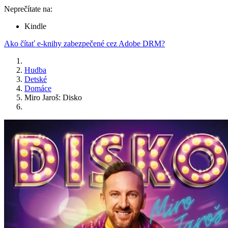
Neprečítate na:
Kindle
Ako čítať e-knihy zabezpečené cez Adobe DRM?
Hudba
Detské
Domáce
Miro Jaroš: Disko