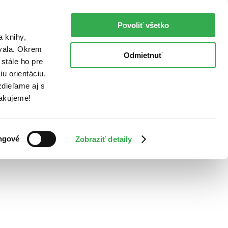
Povoliť všetko
a knihy,
ovala. Okrem
Odmietnuť
stále ho pre
u orientáciu.
dieľame aj s
Ďakujeme!
ngové
Zobraziť detaily