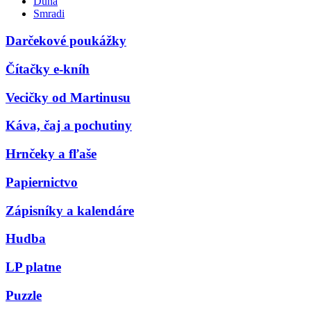
Duna
Smradi
Darčekové poukážky
Čítačky e-kníh
Vecičky od Martinusu
Káva, čaj a pochutiny
Hrnčeky a fľaše
Papiernictvo
Zápisníky a kalendáre
Hudba
LP platne
Puzzle