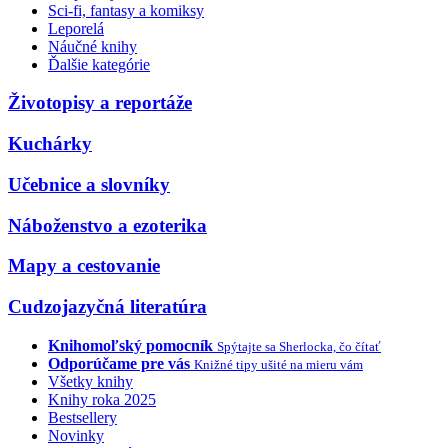
Sci-fi, fantasy a komiksy
Leporelá
Náučné knihy
Ďalšie kategórie
Životopisy a reportáže
Kuchárky
Učebnice a slovníky
Náboženstvo a ezoterika
Mapy a cestovanie
Cudzojazyčná literatúra
Knihomoľský pomocník
Spýtajte sa Sherlocka, čo čítať
Odporúčame pre vás
Knižné tipy ušité na mieru vám
Všetky knihy
Knihy roka 2025
Bestsellery
Novinky