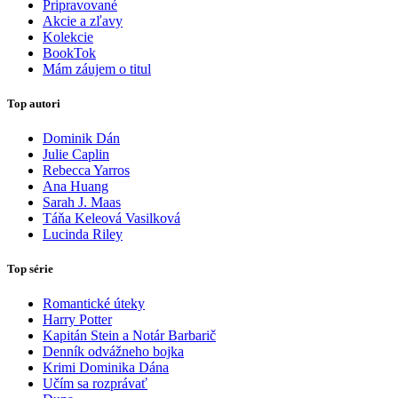
Pripravované
Akcie a zľavy
Kolekcie
BookTok
Mám záujem o titul
Top autori
Dominik Dán
Julie Caplin
Rebecca Yarros
Ana Huang
Sarah J. Maas
Táňa Keleová Vasilková
Lucinda Riley
Top série
Romantické úteky
Harry Potter
Kapitán Stein a Notár Barbarič
Denník odvážneho bojka
Krimi Dominika Dána
Učím sa rozprávať