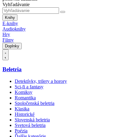
Vyhľadávanie
Knihy
E-knihy
Audioknihy
Hry
Filmy
Doplnky
Beletria
Detektívky, trilery a horory
Sci-fi a fantasy
Komiksy
Romantika
Spoločenská beletria
Klasika
Historické
Slovenská beletria
Svetová beletria
Poézia
Ďalšie kategórie