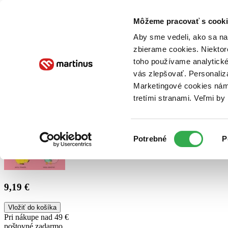
Doručenie
Kníhkupectvá
Knihovrátok
Poukážky
Knižný blog
Kontakt
Môžeme pracovať s cooki
Aby sme vedeli, ako sa na 
zbierame cookies. Niektor
E-knihy
Audioknihy
Hry
Filmy
Knihy
Doplnky
toho používame analytické
vás zlepšovať. Personaliz
Vyhľadávanie
Marketingové cookies nám 
tretími stranami. Veľmi b
Prihlásiť
Výber
Potrebné
P
súhlasu
9,19 €
Vložiť do košíka
Pri nákupe nad 49 €
poštovné zadarmo