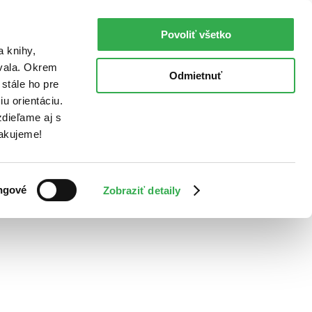
Povoliť všetko
a knihy,
ovala. Okrem
Odmietnuť
stále ho pre
u orientáciu.
dieľame aj s
Ďakujeme!
ngové
Zobraziť detaily