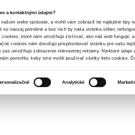
es a kontaktnými údajmi?
našom webe správate, a mohli vám zobraziť tie najlepšie tipy n
é sú naozaj potrebné a bez nich by naša stránka vôbec nefung
 cookies, ktoré nám umožňujú zisťovať, ako náš web funguje, a 
ačné cookies nám dovoľujú prispôsobovať stránku pre vašu lepši
zas umožňujú zobrazenie relevantnej reklamy. Niektoré údaje z
y nám pomohlo, keby sme mohli používať všetky tieto cookies. 
ersonalizačné
Analytické
Marketi