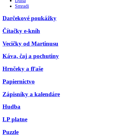
Duna
Smradi
Darčekové poukážky
Čítačky e-kníh
Vecičky od Martinusu
Káva, čaj a pochutiny
Hrnčeky a fľaše
Papiernictvo
Zápisníky a kalendáre
Hudba
LP platne
Puzzle