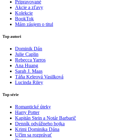
Pripravované
Akcie a zľavy
Kolekcie
BookTok
Mám záujem o titul
Top autori
Dominik Dán
Julie Caplin
Rebecca Yarros
Ana Huang
Sarah J. Maas
Táňa Keleová Vasilková
Lucinda Riley
Top série
Romantické úteky
Harry Potter
Kapitán Stein a Notár Barbarič
Denník odvážneho bojka
Krimi Dominika Dána
Učím sa rozprávať