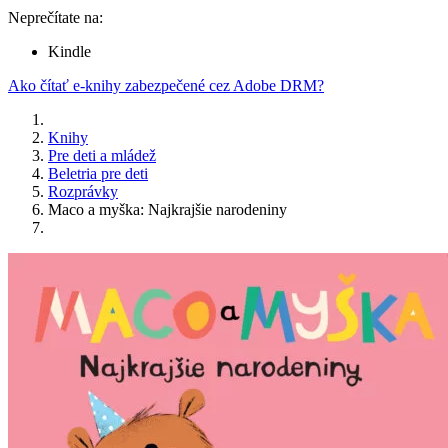
Neprečítate na:
Kindle
Ako čítať e-knihy zabezpečené cez Adobe DRM?
Knihy
Pre deti a mládež
Beletria pre deti
Rozprávky
Maco a myška: Najkrajšie narodeniny