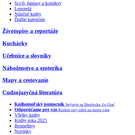
Sci-fi, fantasy a komiksy
Leporelá
Náučné knihy
Ďalšie kategórie
Životopisy a reportáže
Kuchárky
Učebnice a slovníky
Náboženstvo a ezoterika
Mapy a cestovanie
Cudzojazyčná literatúra
Knihomoľský pomocník
Spýtajte sa Sherlocka, čo čítať
Odporúčame pre vás
Knižné tipy ušité na mieru vám
Všetky knihy
Knihy roka 2025
Bestsellery
Novinky