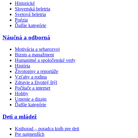
Historické
Slovenská beletria
Svetová beletria
Poézia
Ďalšie kategórie
Náučná a odborná
Motivácia a sebarozvoj
Biznis a manažment
Humanitné a spoločenské vedy
História
Životopisy a reportáže
Vzťahy a rodina
Zdravie a životný štýl
Počítače a internet
Hobby
Umenie a dizajn
Ďalšie kategórie
Deti a mládež
Knihorad – poradca kníh pre deti
Pre najmenších