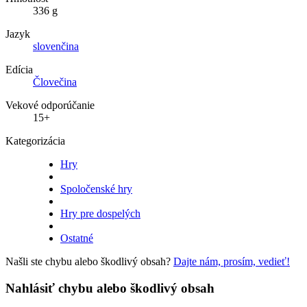
336 g
Jazyk
slovenčina
Edícia
Človečina
Vekové odporúčanie
15+
Kategorizácia
Hry
Spoločenské hry
Hry pre dospelých
Ostatné
Našli ste chybu alebo škodlivý obsah?
Dajte nám, prosím, vedieť!
Nahlásiť chybu alebo škodlivý obsah