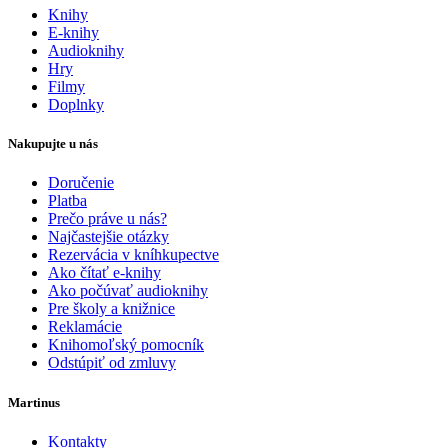
Knihy
E-knihy
Audioknihy
Hry
Filmy
Doplnky
Nakupujte u nás
Doručenie
Platba
Prečo práve u nás?
Najčastejšie otázky
Rezervácia v kníhkupectve
Ako čítať e-knihy
Ako počúvať audioknihy
Pre školy a knižnice
Reklamácie
Knihomoľský pomocník
Odstúpiť od zmluvy
Martinus
Kontakty