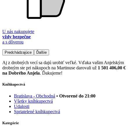
U nás nakupujete
vždy bezpečne
a s dôverou
Predchádzajúce
Ďalšie
Aj z drobných vecí sa dajú urobiť veľké. Vďaka vašim Anjelským
drobným ste pri nákupoch na Martinuse darovali už
1 501 406,00 €
na Dobrého Anjela
. Ďakujeme!
Kníhkupectvá
Bratislava - Obchodná
• Otvorené do 21:00
Všetky kníhkupectvá
Udalosti
Spriatelené kníhkupectvá
Kategórie