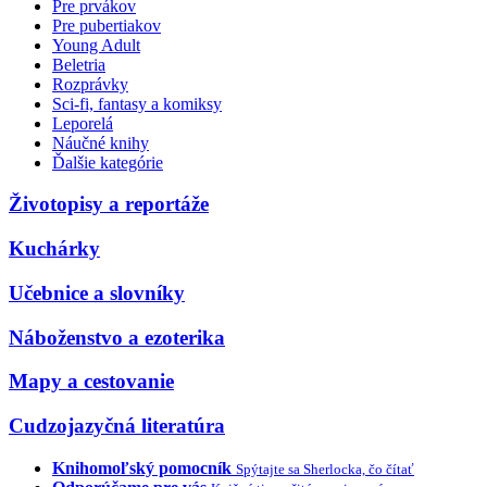
Pre prvákov
Pre pubertiakov
Young Adult
Beletria
Rozprávky
Sci-fi, fantasy a komiksy
Leporelá
Náučné knihy
Ďalšie kategórie
Životopisy a reportáže
Kuchárky
Učebnice a slovníky
Náboženstvo a ezoterika
Mapy a cestovanie
Cudzojazyčná literatúra
Knihomoľský pomocník
Spýtajte sa Sherlocka, čo čítať