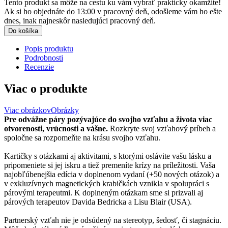
Tento produkt sa môže na cestu ku vám vybrať prakticky okamžite!
Ak si ho objednáte do 13:00 v pracovný deň, odošleme vám ho ešte
dnes, inak najneskôr nasledujúci pracovný deň.
Do košíka
Popis produktu
Podrobnosti
Recenzie
Viac o produkte
Viac obrázkov
Obrázky
Pre odvážne páry pozývajúce do svojho vzťahu a života viac
otvorenosti, vrúcnosti a vášne.
Rozkryte svoj vzťahový príbeh a
spoločne sa rozpomeňte na krásu svojho vzťahu.
Kartičky s otázkami aj aktivitami, s ktorými oslávite vašu lásku a
pripomeniete si jej iskru a tiež premeníte krízy na príležitosti. Vaša
najobľúbenejšia edícia v doplnenom vydaní (+50 nových otázok) a
v exkluzívnych magnetických krabičkách vznikla v spolupráci s
párovými terapeutmi. K doplneným otázkam sme si prizvali aj
párových terapeutov Davida Bedricka a Lisu Blair (USA).
Partnerský vzťah nie je odsúdený na stereotyp, šedosť, či stagnáciu.