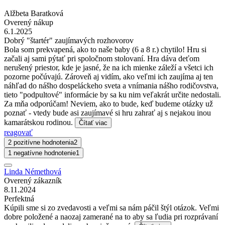
Alžbeta Baratková
Overený nákup
6.1.2025
Dobrý "štartér" zaujímavých rozhovorov
Bola som prekvapená, ako to naše baby (6 a 8 r.) chytilo! Hru si
začali aj sami pýtať pri spoločnom stolovaní. Hra dáva deťom
nerušený priestor, kde je jasné, že na ich mienke záleží a všetci ich
pozorne počúvajú. Zároveň aj vidím, ako veľmi ich zaujíma aj ten
náhľad do nášho dospeláckeho sveta a vnímania nášho rodičovstva,
tieto "podpultové" informácie by sa ku nim veľakrát určite nedostali.
Za mňa odporúčam! Neviem, ako to bude, keď budeme otázky už
poznať - vtedy bude asi zaujímavé si hru zahrať aj s nejakou inou
kamarátskou rodinou.
Čítať viac
reagovať
2 pozitívne hodnotenia
2
1 negatívne hodnotenie
1
Linda Némethová
Overený zákazník
8.11.2024
Perfektná
Kúpili sme si zo zvedavosti a veľmi sa nám páčil štýl otázok. Veľmi
dobre položené a naozaj zamerané na to aby sa ľudia pri rozprávaní