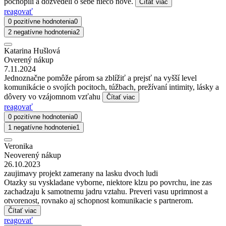
pochopili a dozvedeli o sebe niečo nové.
Čítať viac
reagovať
0 pozitívne hodnotenia
0
2 negatívne hodnotenia
2
Katarina Hušlová
Overený nákup
7.11.2024
Jednoznačne pomôže párom sa zblížiť a prejsť na vyšší level
komunikácie o svojích pocitoch, túžbach, prežívaní intimity, lásky a
dôvery vo vzájomnom vzťahu
Čítať viac
reagovať
0 pozitívne hodnotenia
0
1 negatívne hodnotenie
1
Veronika
Neoverený nákup
26.10.2023
zaujimavy projekt zamerany na lasku dvoch ludi
Otazky su vyskladane vyborne, niektore klzu po povrchu, ine zas
zachadzaju k samotnemu jadru vztahu. Preveri vasu uprimnost a
otvorenost, rovnako aj schopnost komunikacie s partnerom.
Čítať viac
reagovať