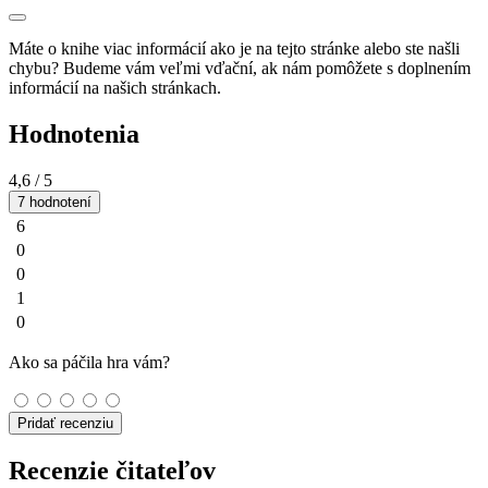
Máte o knihe viac informácií ako je na tejto stránke alebo ste našli
chybu? Budeme vám veľmi vďační, ak nám pomôžete s doplnením
informácií na našich stránkach.
Hodnotenia
4,6
/ 5
7 hodnotení
6
0
0
1
0
Ako sa páčila hra vám?
Pridať recenziu
Recenzie čitateľov