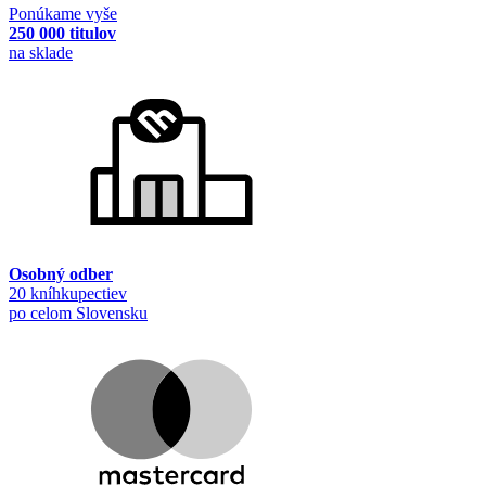
Ponúkame vyše
250 000 titulov
na sklade
Osobný odber
20 kníhkupectiev
po celom Slovensku