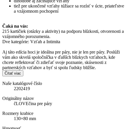
dlhodobé aj začínajúce vzťahy
tiež pre ukončené vzťahy túžiace sa rozísť v úcte, priateľstve
a vzájomnom pochopení
Čaká na vás:
215 kartičiek (otázky a aktivity) na podporu blízkosti, otvorenosti a
vzájomného porozumenia.
Dve kategórie: Vzťah a Intimita
Aj táto edícia hoci je ideálna pre páry, nie je len pre páry. Poslúži
vám ako skvelá spoločníčka v ďalších blízkych vzťahoch, kde
chcete reflektovať či zdieľať svoje poznanie, skúsenosti z
partnerských vzťahov a byť si spolu ľudsky bližšie.
Čítať viac
Naše katalógové číslo
2202419
Originálny názov
čLOVEčina pre páry
Rozmery krabice
130×80 mm
Hmotnosť