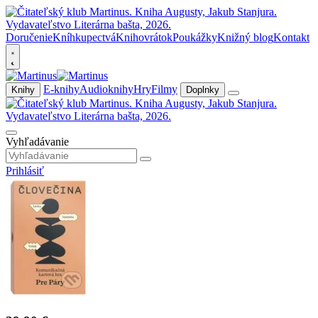
Doručenie
Kníhkupectvá
Knihovrátok
Poukážky
Knižný blog
Kontakt
E-knihy
Audioknihy
Hry
Filmy
Knihy
Doplnky
Vyhľadávanie
Prihlásiť