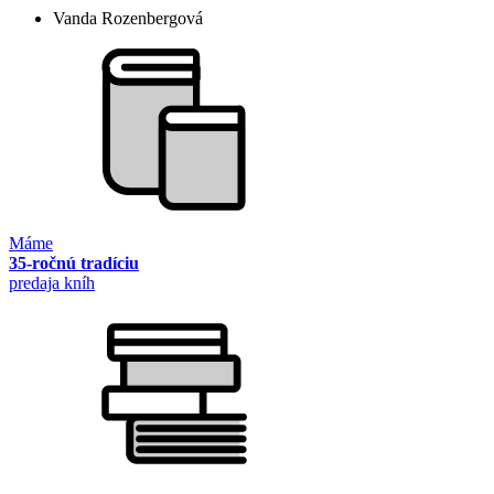
Vanda Rozenbergová
Máme
35-ročnú tradíciu
predaja kníh