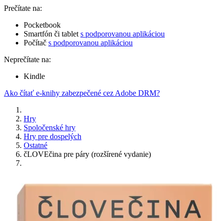
Prečítate na:
Pocketbook
Smartfón či tablet
s podporovanou aplikáciou
Počítač
s podporovanou aplikáciou
Neprečítate na:
Kindle
Ako čítať e-knihy zabezpečené cez Adobe DRM?
Hry
Spoločenské hry
Hry pre dospelých
Ostatné
čLOVEčina pre páry (rozšírené vydanie)