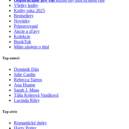
Odporúčame pre vás
Knižné tipy ušité na mieru vám
Všetky knihy
Knihy roka 2025
Bestsellery
Novinky
Pripravované
Akcie a zľavy
Kolekcie
BookTok
Mám záujem o titul
Top autori
Dominik Dán
Julie Caplin
Rebecca Yarros
Ana Huang
Sarah J. Maas
Táňa Keleová Vasilková
Lucinda Riley
Top série
Romantické úteky
Harry Potter