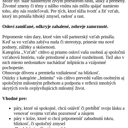
Môže byť stále nádherným živým priestorom rastu, lásky a premeny.
Životné zmeny či témy z nášho vnútra nás môžu spájať namiesto
toho, aby nás rozdeľovali. Pre tých, ktorí túžia tvoriť a žiť vzťah,
ktorý im prináša hlboký zmysel, radosť a rast.
Osloví zamlčané, odkryje zahalené, zohreje zamrznuté.
Pripomenie vám dary, ktoré vám váš partnerský vzťah prináša.
Keď sa vo vzťahu zabýva nuda či stereotyp, prinesie mu nové
podnety, zážitky a skúsenosti.
Kategória ,,Vzťah" citlivo aj priamo osloví vašu osobnú aj spoločnú
vzťahovú históriu, vaše prirodzené a zdravé rozdielnosti. Tiež ako v
nich miesto nedostatkov nachádzať inšpiráciu a vzájomné
pochopenie.
Obnovuje dôveru a premieňa vzdialenosť na blízkosť.
Otázky z kategórie ,,Intimita" vás citlivo prevedú vaším osobným aj
spoločným milostným príbehom a podporia v reflexii mnohých
skrytých rovín ovplyvňujúcich milostný život.
Vhodné pre:
páry, ktoré sú spokojné, chcú osláviť či prehĺbiť svoju lásku a
venovať svojmu vzťahu pozornosť a záujem
páry v kríze, ktoré si chcú pripomenúť zabudnutú iskru,
blízkosť, či spoločný zmysel