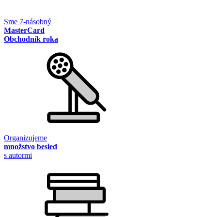
Sme 7-násobný
MasterCard
Obchodník roka
Organizujeme
množstvo besied
s autormi