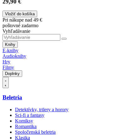
29,90 €
Vložiť do košíka
Pri nákupe nad 49 €
poštovné zadarmo
Vyhľadávanie
Knihy
E-knihy
Audioknihy
Hry
Filmy
Doplnky
Beletria
Detektívky, trilery a horory
Sci-fi a fantasy
Komiksy
Romantika
Spoločenská beletria
Klasika