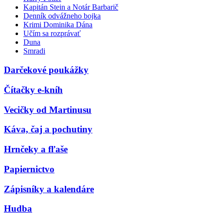
Kapitán Stein a Notár Barbarič
Denník odvážneho bojka
Krimi Dominika Dána
Učím sa rozprávať
Duna
Smradi
Darčekové poukážky
Čítačky e-kníh
Vecičky od Martinusu
Káva, čaj a pochutiny
Hrnčeky a fľaše
Papiernictvo
Zápisníky a kalendáre
Hudba