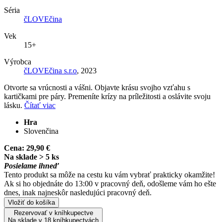
Séria
čLOVEčina
Vek
15+
Výrobca
čLOVEčina s.r.o
, 2023
Otvorte sa vrúcnosti a vášni. Objavte krásu svojho vzťahu s
kartičkami pre páry. Premeníte krízy na príležitosti a oslávite svoju
lásku.
Čítať viac
Hra
Slovenčina
Cena:
29,90 €
Na sklade > 5 ks
Posielame ihneď
Tento produkt sa môže na cestu ku vám vybrať prakticky okamžite!
Ak si ho objednáte do 13:00 v pracovný deň, odošleme vám ho ešte
dnes, inak najneskôr nasledujúci pracovný deň.
Vložiť do košíka
Rezervovať v kníhkupectve
Na sklade v 18 kníhkupectvách