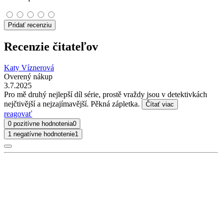
Pridať recenziu
Recenzie čitateľov
Katy Víznerová
Overený nákup
3.7.2025
Pro mě druhý nejlepší díl série, prostě vraždy jsou v detektivkách
nejčtivější a nejzajímavější. Pěkná zápletka.
Čítať viac
reagovať
0 pozitívne hodnotenia
0
1 negatívne hodnotenie
1