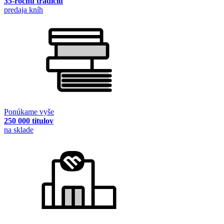
35-ročnú tradíciu
predaja kníh
Ponúkame vyše
250 000 titulov
na sklade