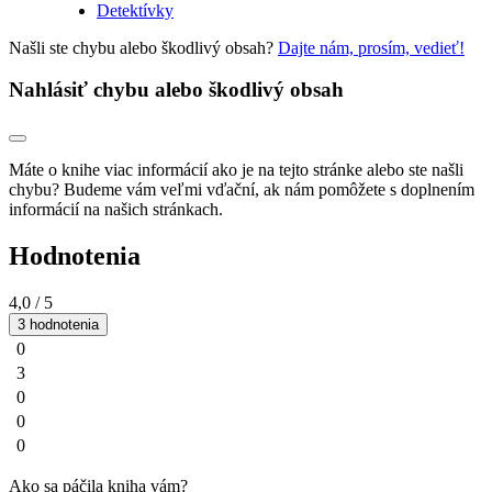
Detektívky
Našli ste chybu alebo škodlivý obsah?
Dajte nám, prosím, vedieť!
Nahlásiť chybu alebo škodlivý obsah
Máte o knihe viac informácií ako je na tejto stránke alebo ste našli
chybu? Budeme vám veľmi vďační, ak nám pomôžete s doplnením
informácií na našich stránkach.
Hodnotenia
4,0
/ 5
3 hodnotenia
0
3
0
0
0
Ako sa páčila kniha vám?