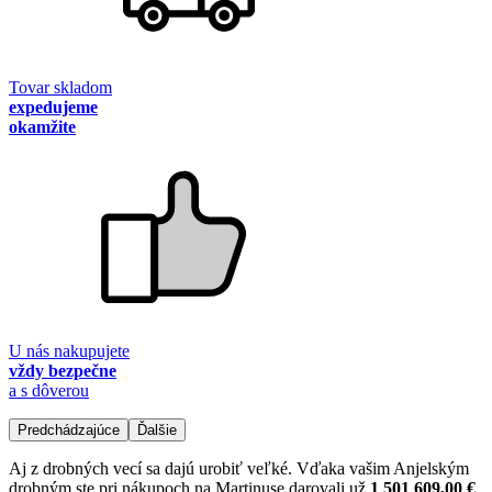
Tovar skladom
expedujeme
okamžite
U nás nakupujete
vždy bezpečne
a s dôverou
Predchádzajúce
Ďalšie
Aj z drobných vecí sa dajú urobiť veľké. Vďaka vašim Anjelským
drobným ste pri nákupoch na Martinuse darovali už
1 501 609,00 €