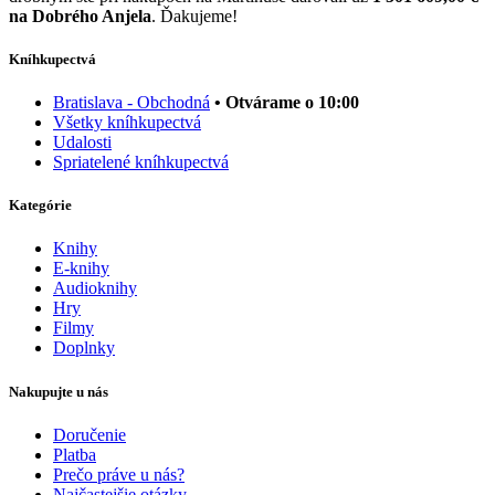
na Dobrého Anjela
. Ďakujeme!
Kníhkupectvá
Bratislava - Obchodná
• Otvárame o 10:00
Všetky kníhkupectvá
Udalosti
Spriatelené kníhkupectvá
Kategórie
Knihy
E-knihy
Audioknihy
Hry
Filmy
Doplnky
Nakupujte u nás
Doručenie
Platba
Prečo práve u nás?
Najčastejšie otázky