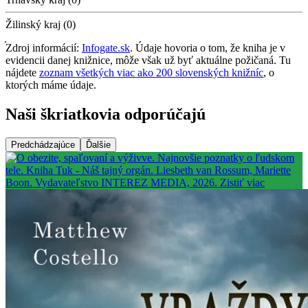
Žilinský kraj (0)
Zdroj informácií:
Infogate.sk
. Údaje hovoria o tom, že kniha je v
evidencii danej knižnice, môže však už byť aktuálne požičaná. Tu
nájdete
zoznam všetkých viac ako 200 slovenských knižníc
, o
ktorých máme údaje.
Naši škriatkovia odporúčajú
Predchádzajúce
Ďalšie