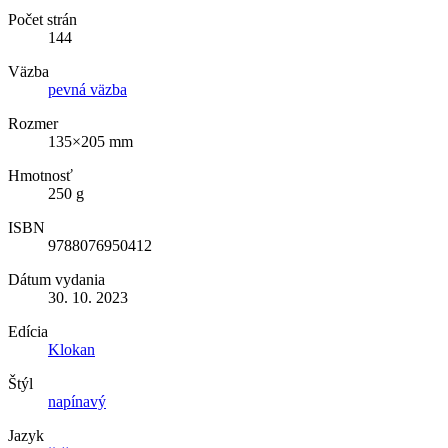
Počet strán
144
Väzba
pevná väzba
Rozmer
135×205 mm
Hmotnosť
250 g
ISBN
9788076950412
Dátum vydania
30. 10. 2023
Edícia
Klokan
Štýl
napínavý
Jazyk