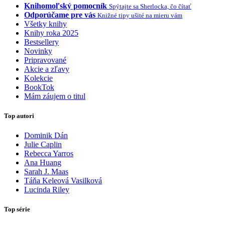
Knihomoľský pomocník
Spýtajte sa Sherlocka, čo čítať
Odporúčame pre vás
Knižné tipy ušité na mieru vám
Všetky knihy
Knihy roka 2025
Bestsellery
Novinky
Pripravované
Akcie a zľavy
Kolekcie
BookTok
Mám záujem o titul
Top autori
Dominik Dán
Julie Caplin
Rebecca Yarros
Ana Huang
Sarah J. Maas
Táňa Keleová Vasilková
Lucinda Riley
Top série