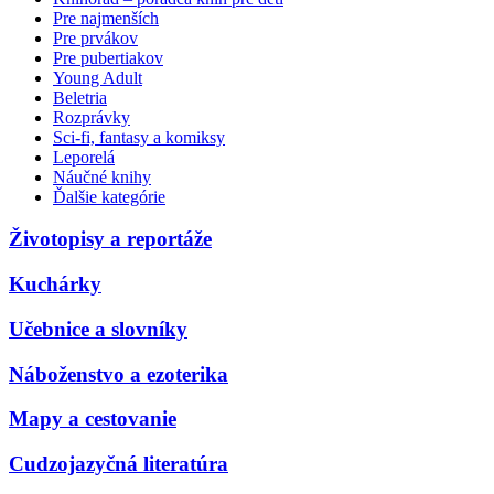
Pre najmenších
Pre prvákov
Pre pubertiakov
Young Adult
Beletria
Rozprávky
Sci-fi, fantasy a komiksy
Leporelá
Náučné knihy
Ďalšie kategórie
Životopisy a reportáže
Kuchárky
Učebnice a slovníky
Náboženstvo a ezoterika
Mapy a cestovanie
Cudzojazyčná literatúra