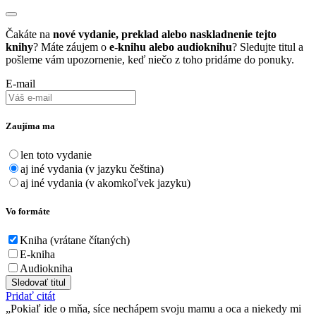
Čakáte na
nové vydanie, preklad alebo naskladnenie tejto
knihy
? Máte záujem o
e-knihu alebo audioknihu
? Sledujte titul a
pošleme vám upozornenie, keď niečo z toho pridáme do ponuky.
E-mail
Zaujíma ma
len toto vydanie
aj iné vydania (v jazyku čeština)
aj iné vydania (v akomkoľvek jazyku)
Vo formáte
Kniha (vrátane čítaných)
E-kniha
Audiokniha
Sledovať titul
Pridať citát
Pokiaľ ide o mňa, síce nechápem svoju mamu a oca a niekedy mi