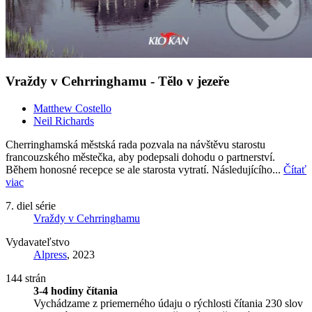
Vraždy v Cehrringhamu - Tělo v jezeře
Matthew Costello
Neil Richards
Cherringhamská městská rada pozvala na návštěvu starostu
francouzského městečka, aby podepsali dohodu o partnerství.
Během honosné recepce se ale starosta vytratí. Následujícího...
Čítať
viac
7. diel série
Vraždy v Cehrringhamu
Vydavateľstvo
Alpress
, 2023
144 strán
3-4 hodiny čítania
Vychádzame z priemerného údaju o rýchlosti čítania 230 slov