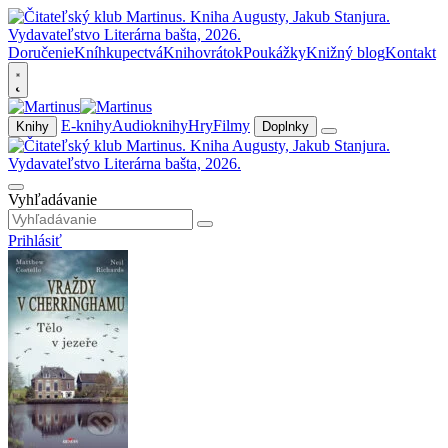
Doručenie
Kníhkupectvá
Knihovrátok
Poukážky
Knižný blog
Kontakt
E-knihy
Audioknihy
Hry
Filmy
Knihy
Doplnky
Vyhľadávanie
Prihlásiť