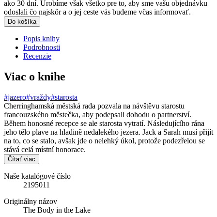
ako 30 dní. Urobíme však všetko pre to, aby sme vašu objednávku
odoslali čo najskôr a o jej ceste vás budeme včas informovať.
Do košíka
Popis knihy
Podrobnosti
Recenzie
Viac o knihe
#jazero
#vraždy
#starosta
Cherringhamská městská rada pozvala na návštěvu starostu
francouzského městečka, aby podepsali dohodu o partnerství.
Během honosné recepce se ale starosta vytratí. Následujícího rána
jeho tělo plave na hladině nedalekého jezera. Jack a Sarah musí přijít
na to, co se stalo, avšak jde o nelehký úkol, protože podezřelou se
stává celá místní honorace.
Čítať viac
Naše katalógové číslo
2195011
Originálny názov
The Body in the Lake