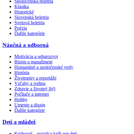
Spoločenská beletria
Klasika
Historické
Slovenská beletria
Svetová beletria
Poézia
Ďalšie kategórie
Náučná a odborná
Motivácia a sebarozvoj
Biznis a manažment
Humanitné a spoločenské vedy
História
Životopisy a reportáže
Vzťahy a rodina
Zdravie a životný štýl
Počítače a internet
Hobby
Umenie a dizajn
Ďalšie kategórie
Deti a mládež
Knihorad – poradca kníh pre deti