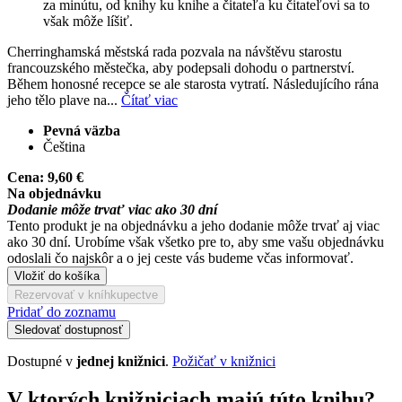
za minútu, od knihy ku knihe a čitateľa ku čitateľovi sa to
však môže líšiť.
Cherringhamská městská rada pozvala na návštěvu starostu
francouzského městečka, aby podepsali dohodu o partnerství.
Během honosné recepce se ale starosta vytratí. Následujícího rána
jeho tělo plave na...
Čítať viac
Pevná väzba
Čeština
Cena:
9,60 €
Na objednávku
Dodanie môže trvať viac ako 30 dní
Tento produkt je na objednávku a jeho dodanie môže trvať aj viac
ako 30 dní. Urobíme však všetko pre to, aby sme vašu objednávku
odoslali čo najskôr a o jej ceste vás budeme včas informovať.
Vložiť do košíka
Rezervovať v kníhkupectve
Pridať do zoznamu
Sledovať dostupnosť
Dostupné v
jednej knižnici
.
Požičať v knižnici
V ktorých knižniciach majú túto knihu?