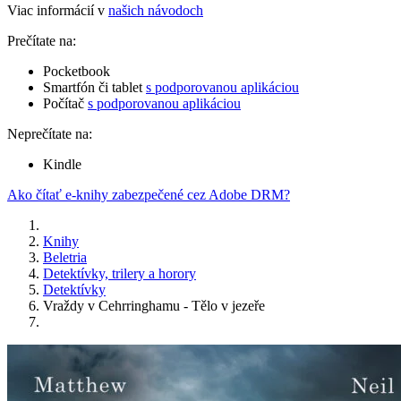
Viac informácií v
našich návodoch
Prečítate na:
Pocketbook
Smartfón či tablet
s podporovanou aplikáciou
Počítač
s podporovanou aplikáciou
Neprečítate na:
Kindle
Ako čítať e-knihy zabezpečené cez Adobe DRM?
Knihy
Beletria
Detektívky, trilery a horory
Detektívky
Vraždy v Cehrringhamu - Tělo v jezeře