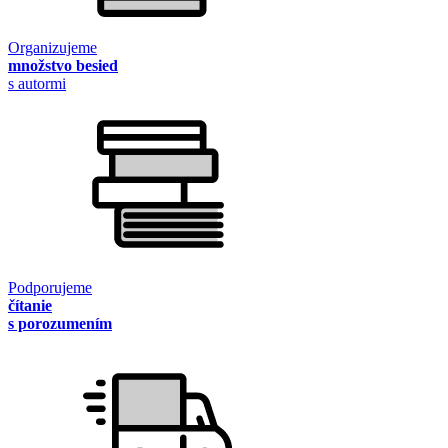
Organizujeme
množstvo besied
s autormi
Podporujeme
čítanie
s porozumením