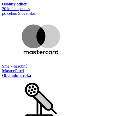
Osobný odber
20 kníhkupectiev
po celom Slovensku
Sme 7-násobný
MasterCard
Obchodník roka