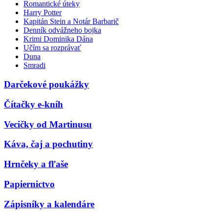
Romantické úteky
Harry Potter
Kapitán Stein a Notár Barbarič
Denník odvážneho bojka
Krimi Dominika Dána
Učím sa rozprávať
Duna
Smradi
Darčekové poukážky
Čítačky e-kníh
Vecičky od Martinusu
Káva, čaj a pochutiny
Hrnčeky a fľaše
Papiernictvo
Zápisníky a kalendáre