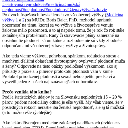
#asistovaná reprodukcia
#medicína
#mužská
neplodnosť
#neplodnosť
#neplodnosť žien
#výživa
#zdravie
Po dvoch úspešných bestselleroch zo všeobecnej výživy (
Medicína
výživy 1
a
2
) sa MUDr. Boris Bajer, PhD. rozhodol upriamiť
pozornosť na tému, ktorej sa vo výžive a životospráve venuje
žalostne málo pozornosti, a to aj napriek tomu, že je rok čo rok stále
aktuálnejším problémom. Rady či stravovacie plány zamerané na
dosiahnutie plodnosti sú unikátne a rozhodne nie sú vždy zhodné s
odporúčaniami všeobecnej zdravej výživy a životosprávy.
Ako teda vieme výživou, pohybom, spánkom, redukciou stresu a
mnohými ďalšími oblasťami životosprávy ovplyvniť plodnosť muža
a ženy? Odpovede na tieto otázky podložené výskumom, ako aj
príklady z praxe a 5 pilierov protokolu plodnosti vám v knihe
Protokol prirodzenej plodnosti a sexuálneho apetítu predstaví a
vysvetlí jeden z našich najuznávanejších odborníkov.
Prečo vznikla táto kniha?
Podľa štatistických údajov je na Slovensku neplodných 15 – 20 %
párov, pričom neoficiálny odhad je ešte vyšší. My však vieme, že v
posledných rokoch nerastie iba ženská neplodnosť, ale aj tá mužská
(a to možno ešte rýchlejšie).
Ako lekár dôverujem medicíne založenej na dôkazoch (evidence-
based medicine, EBM). Popri štúdiu medicíny a spolupráci na