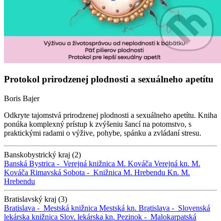
Protokol prirodzenej plodnosti a sexuálneho apetítu
Boris Bajer
Odkryte tajomstvá prirodzenej plodnosti a sexuálneho apetítu. Kniha
ponúka komplexný prístup k zvýšeniu šancí na potomstvo, s
praktickými radami o výžive, pohybe, spánku a zvládaní stresu.
Banskobystrický kraj (2)
Banská Bystrica -
Verejná knižnica M. Kováča
Verejná kn. M.
Kováča
Rimavská Sobota -
Knižnica M. Hrebendu
Kn. M.
Hrebendu
Bratislavský kraj (3)
Bratislava -
Mestská knižnica
Mestská kn.
Bratislava -
Slovenská
lekárska knižnica
Slov. lekárska kn.
Pezinok -
Malokarpatská