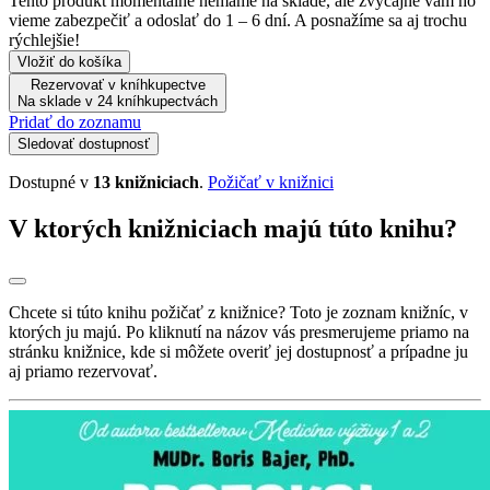
Tento produkt momentálne nemáme na sklade, ale zvyčajne vám ho
vieme zabezpečiť a odoslať do 1 – 6 dní. A posnažíme sa aj trochu
rýchlejšie!
Vložiť do košíka
Rezervovať v kníhkupectve
Na sklade v 24 kníhkupectvách
Pridať do zoznamu
Sledovať dostupnosť
Dostupné v
13 knižniciach
.
Požičať v knižnici
V ktorých knižniciach majú túto knihu?
Chcete si túto knihu požičať z knižnice? Toto je zoznam knižníc, v
ktorých ju majú. Po kliknutí na názov vás presmerujeme priamo na
stránku knižnice, kde si môžete overiť jej dostupnosť a prípadne ju
aj priamo rezervovať.