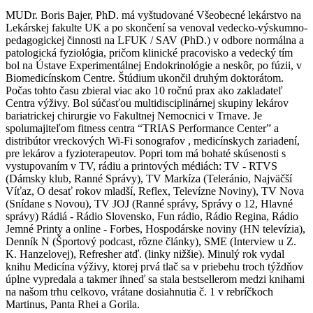
MUDr. Boris Bajer, PhD. má vyštudované Všeobecné lekárstvo na
Lekárskej fakulte UK a po skončení sa venoval vedecko-výskumno-
pedagogickej činnosti na LFUK / SAV (PhD.) v odbore normálna a
patologická fyziológia, pričom klinické pracovisko a vedecký tím
bol na Ústave Experimentálnej Endokrinológie a neskôr, po fúzii, v
Biomedicínskom Centre. Štúdium ukončil druhým doktorátom.
Počas tohto času zbieral viac ako 10 ročnú prax ako zakladateľ
Centra výživy. Bol súčasťou multidisciplinárnej skupiny lekárov
bariatrickej chirurgie vo Fakultnej Nemocnici v Trnave. Je
spolumajiteľom fitness centra “TRIAS Performance Center” a
distribútor vreckových Wi-Fi sonografov , medicínskych zariadení,
pre lekárov a fyzioterapeutov. Popri tom má bohaté skúsenosti s
vystupovaním v TV, rádiu a printových médiách: TV - RTVS
(Dámsky klub, Ranné Správy), TV Markíza (Teleránio, Najväčší
Víťaz, O desať rokov mladší, Reflex, Televízne Noviny), TV Nova
(Snídane s Novou), TV JOJ (Ranné správy, Správy o 12, Hlavné
správy) Rádiá - Rádio Slovensko, Fun rádio, Rádio Regina, Rádio
Jemné Printy a online - Forbes, Hospodárske noviny (HN televízia),
Denník N (Športový podcast, rôzne články), SME (Interview u Z.
K. Hanzelovej), Refresher atď. (linky nižšie). Minulý rok vydal
knihu Medicína výživy, ktorej prvá tlač sa v priebehu troch týždňov
úplne vypredala a takmer ihneď sa stala bestsellerom medzi knihami
na našom trhu celkovo, vrátane dosiahnutia č. 1 v rebríčkoch
Martinus, Panta Rhei a Gorila.