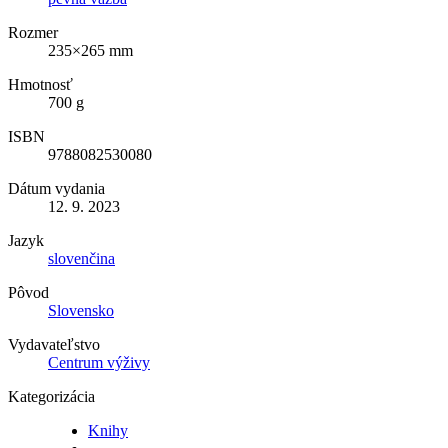
Rozmer
235×265 mm
Hmotnosť
700 g
ISBN
9788082530080
Dátum vydania
12. 9. 2023
Jazyk
slovenčina
Pôvod
Slovensko
Vydavateľstvo
Centrum výživy
Kategorizácia
Knihy