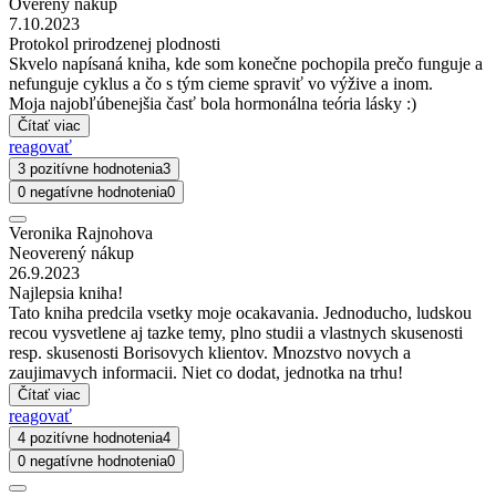
Overený nákup
7.10.2023
Protokol prirodzenej plodnosti
Skvelo napísaná kniha, kde som konečne pochopila prečo funguje a
nefunguje cyklus a čo s tým cieme spraviť vo výžive a inom.
Moja najobľúbenejšia časť bola hormonálna teória lásky :)
Čítať viac
reagovať
3 pozitívne hodnotenia
3
0 negatívne hodnotenia
0
Veronika Rajnohova
Neoverený nákup
26.9.2023
Najlepsia kniha!
Tato kniha predcila vsetky moje ocakavania. Jednoducho, ludskou
recou vysvetlene aj tazke temy, plno studii a vlastnych skusenosti
resp. skusenosti Borisovych klientov. Mnozstvo novych a
zaujimavych informacii. Niet co dodat, jednotka na trhu!
Čítať viac
reagovať
4 pozitívne hodnotenia
4
0 negatívne hodnotenia
0