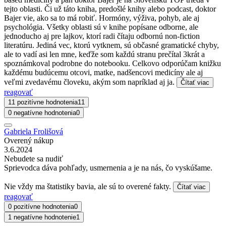
tejto oblasti. Či už táto kniha, predošlé knihy alebo podcast, doktor
Bajer vie, ako sa to má robiť. Hormóny, výživa, pohyb, ale aj
psychológia. Všetky oblasti sú v knihe popísane odborne, ale
jednoducho aj pre lajkov, ktorí radi čítaju odbornú non-fiction
literatúru. Jediná vec, ktorú vytknem, sú občasné gramatické chyby,
ale to vadí asi len mne, keďže som každú stranu prečítal 3krát a
spoznámkoval podrobne do notebooku. Celkovo odporúčam knižku
každému budúcemu otcovi, matke, nadšencovi medicíny ale aj
veľmi zvedavému človeku, akým som napríklad aj ja.
Čítať viac
reagovať
11 pozitívne hodnotenia
11
0 negatívne hodnotenia
0
Gabriela Frolišová
Overený nákup
3.6.2024
Nebudete sa nudiť
Sprievodca dáva pohľady, usmernenia a je na nás, čo vyskúšame.
Nie vždy ma štatistiky bavia, ale sú to overené fakty.
Čítať viac
reagovať
0 pozitívne hodnotenia
0
1 negatívne hodnotenie
1