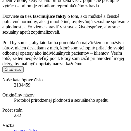
apetít v dobe, kedy sa táto prirodzená vec z populácie postupne
vytráca – pritom je zrkadlom reprodukčného zdravia.
Dozviete sa tiež
fascinujúce fakty
o tom, ako mužské a ženské
pohlavné hormóny, ale aj mnohé iné, ovplyvňujú sexuálne správanie
a plodnosť, a čo vieme spraviť v strave a životospráve, aby sme
sexuálny apetít zoptimalizovali.
Prial by som si, aby táto kniha pomohla čo najväčšiemu množstvu
párov, nielen desiatkam z nich, ktoré som schopný prijať do svojej
odbornej opatery ako individuálnych pacientov – klientov. Verím
totiž, že ten neopísateľný pocit, ktorý som zažil pri narodení mojej
dcéry, by mal byť dopriaty naozaj každému.
Čítať viac
Naše katalógové číslo
2134459
Originálny názov
Protokol prirodzenej plodnosti a sexuálneho apetítu
Počet strán
232
Väzba
pevná väzba