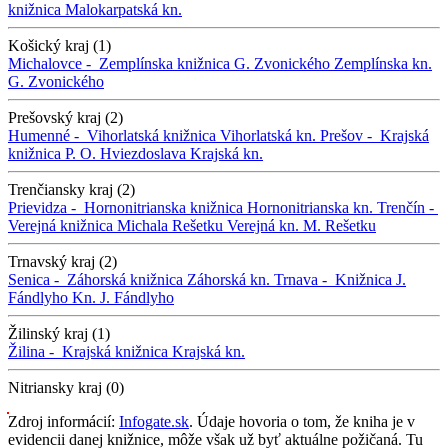
knižnica
Malokarpatská kn.
Košický kraj (1)
Michalovce -
Zemplínska knižnica G. Zvonického
Zemplínska kn.
G. Zvonického
Prešovský kraj (2)
Humenné -
Vihorlatská knižnica
Vihorlatská kn.
Prešov -
Krajská
knižnica P. O. Hviezdoslava
Krajská kn.
Trenčiansky kraj (2)
Prievidza -
Hornonitrianska knižnica
Hornonitrianska kn.
Trenčín -
Verejná knižnica Michala Rešetku
Verejná kn. M. Rešetku
Trnavský kraj (2)
Senica -
Záhorská knižnica
Záhorská kn.
Trnava -
Knižnica J.
Fándlyho
Kn. J. Fándlyho
Žilinský kraj (1)
Žilina -
Krajská knižnica
Krajská kn.
Nitriansky kraj (0)
Zdroj informácií:
Infogate.sk
. Údaje hovoria o tom, že kniha je v
evidencii danej knižnice, môže však už byť aktuálne požičaná. Tu