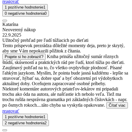
reagovať
1 pozitívne hodnotenie
1
0 negatívne hodnotenia
0
Katarína
Neoverený nákup
22.9.2025
Užitočný prehľad pre ľudí túžiacich po dieťati
Tento príspevok prezrádza dôležité momenty deja, preto je skrytý,
aby sme Vám nepokazili pôžitok z čítania.
Kniha prináša užitočný sumár rôznych
Prajete si ho zobraziť?
štúdií, skúseností a praktických rád pre ľudí, ktorí túžia po dieťati.
Zaujímavý pohľad na to, čo všetko ovplyvňuje plodnosť. Písané
ľahkým jazykom. Myslím, že pointa bude jasná každému - lepšie sa
stravovať, hýbať sa, dobre spať a byť obozretní pri výdobytkoch
aktuálnej doby. Oceňujem zapracované osobné príbehy.
Niektoré komentáre autorových priateľov-lekárov mi pripadali
trochu ako óda na autora, ale našťastie ich nebolo veľa. Tiež ma
trochu rušila nesprávna gramatika pri základných číslovkách - napr.
po ôsmych rokoch....táto chyba sa vyskytla opakovane.
Čítať viac
reagovať
1 pozitívne hodnotenie
1
2 negatívne hodnotenia
2