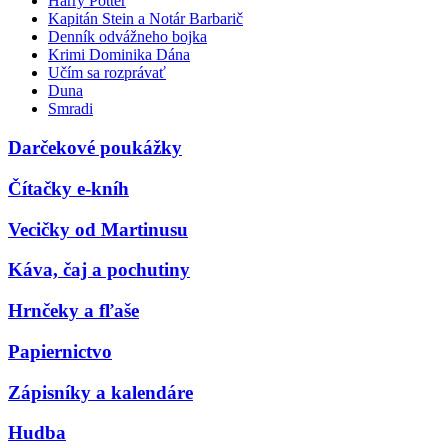
Harry Potter
Kapitán Stein a Notár Barbarič
Denník odvážneho bojka
Krimi Dominika Dána
Učím sa rozprávať
Duna
Smradi
Darčekové poukážky
Čítačky e-kníh
Vecičky od Martinusu
Káva, čaj a pochutiny
Hrnčeky a fľaše
Papiernictvo
Zápisníky a kalendáre
Hudba