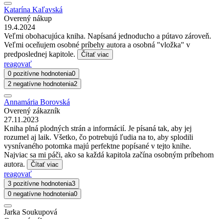
Katarína Kaľavská
Overený nákup
19.4.2024
Veľmi obohacujúca kniha. Napísaná jednoducho a pútavo zároveň.
Veľmi oceňujem osobné príbehy autora a osobná "vložka" v
predposlednej kapitole.
Čítať viac
reagovať
0 pozitívne hodnotenia
0
2 negatívne hodnotenia
2
Annamária Borovská
Overený zákazník
27.11.2023
Kniha plná plodných strán a informácií. Je písaná tak, aby jej
rozumel aj laik. Všetko, čo potrebujú ľudia na to, aby splodili
vysnívaného potomka majú perfektne popísané v tejto knihe.
Najviac sa mi páči, ako sa každá kapitola začína osobným príbehom
autora.
Čítať viac
reagovať
3 pozitívne hodnotenia
3
0 negatívne hodnotenia
0
Jarka Soukupová