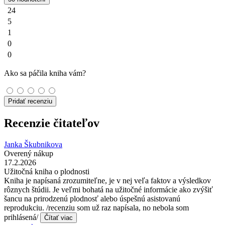
24
5
1
0
0
Ako sa páčila kniha vám?
Pridať recenziu
Recenzie čitateľov
Janka Škubnikova
Overený nákup
17.2.2026
Užitočná kniha o plodnosti
Kniha je napísaná zrozumiteľne, je v nej veľa faktov a výsledkov
rôznych štúdii. Je veľmi bohatá na užitočné informácie ako zvýšiť
šancu na prirodzenú plodnosť alebo úspešnú asistovanú
reprodukciu. /recenziu som už raz napísala, no nebola som
prihlásená/
Čítať viac