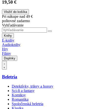
19,50 €
Vložiť do košíka
Pri nákupe nad 49 €
poštovné zadarmo
Vyhľadávanie
Knihy
E-knihy
Audioknihy
Hry
Filmy
Doplnky
Beletria
Detektívky, trilery a horory
Sci-fi a fantasy
Komiksy
Romantika
Spoločenská beletria
Klasika