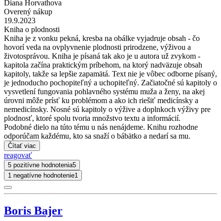
Diana Horvathova
Overený nákup
19.9.2023
Kniha o plodnosti
Kniha je z vonku pekná, kresba na obálke vyjadruje obsah - čo
hovorí veda na ovplyvnenie plodnosti prirodzene, výživou a
životosprávou. Kniha je písaná tak ako je u autora už zvykom -
kapitola začína praktickým príbehom, na ktorý nadväzuje obsah
kapitoly, takže sa lepšie zapamätá. Text nie je vôbec odborne písaný,
je jednoducho pochopiteľný a uchopiteľný. Začiatočné sú kapitoly o
vysvetlení fungovania pohlavného systému muža a ženy, na akej
úrovni môže prísť ku problémom a ako ich riešiť medicínsky a
nemedicínsky. Nosné sú kapitoly o výžive a doplnkoch výživy pre
plodnosť, ktoré spolu tvoria množstvo textu a informácií.
Podobné dielo na túto tému u nás nenájdeme. Knihu rozhodne
odporúčam každému, kto sa snaží o bábätko a nedarí sa mu.
Čítať viac
reagovať
5 pozitívne hodnotenia
5
1 negatívne hodnotenie
1
Boris Bajer