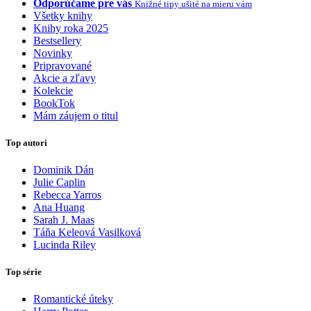
Odporúčame pre vás
Knižné tipy ušité na mieru vám
Všetky knihy
Knihy roka 2025
Bestsellery
Novinky
Pripravované
Akcie a zľavy
Kolekcie
BookTok
Mám záujem o titul
Top autori
Dominik Dán
Julie Caplin
Rebecca Yarros
Ana Huang
Sarah J. Maas
Táňa Keleová Vasilková
Lucinda Riley
Top série
Romantické úteky