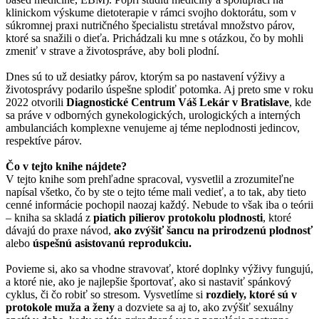
klinickom výskume dietoterapie v rámci svojho doktorátu, som v
súkromnej praxi nutričného špecialistu stretával množstvo párov,
ktoré sa snažili o dieťa. Prichádzali ku mne s otázkou, čo by mohli
zmeniť v strave a životospráve, aby boli plodní.
Dnes sú to už desiatky párov, ktorým sa po nastavení výživy a
životosprávy podarilo úspešne splodiť potomka. Aj preto sme v roku
2022 otvorili
Diagnostické Centrum Váš Lekár v Bratislave
, kde
sa práve v odborných gynekologických, urologických a interných
ambulanciách komplexne venujeme aj téme neplodnosti jedincov,
respektíve párov.
Čo v tejto knihe nájdete?
V tejto knihe som prehľadne spracoval, vysvetlil a zrozumiteľne
napísal všetko, čo by ste o tejto téme mali vedieť, a to tak, aby tieto
cenné informácie pochopil naozaj každý. Nebude to však iba o teórii
– kniha sa skladá z
piatich pilierov protokolu plodnosti
, ktoré
dávajú do praxe návod,
ako zvýšiť šancu na prirodzenú plodnosť
alebo
úspešnú asistovanú reprodukciu.
Povieme si, ako sa vhodne stravovať, ktoré doplnky výživy fungujú,
a ktoré nie, ako je najlepšie športovať, ako si nastaviť spánkový
cyklus, či čo robiť so stresom. Vysvetlíme si
rozdiely, ktoré sú v
protokole muža a ženy
a dozviete sa aj to, ako zvýšiť sexuálny