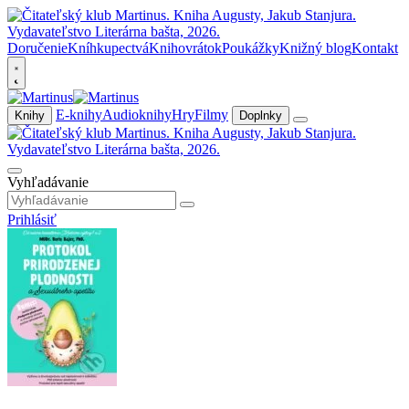
Doručenie
Kníhkupectvá
Knihovrátok
Poukážky
Knižný blog
Kontakt
E-knihy
Audioknihy
Hry
Filmy
Knihy
Doplnky
Vyhľadávanie
Prihlásiť