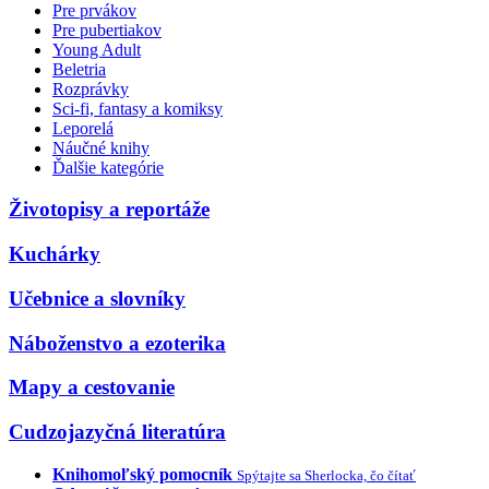
Pre prvákov
Pre pubertiakov
Young Adult
Beletria
Rozprávky
Sci-fi, fantasy a komiksy
Leporelá
Náučné knihy
Ďalšie kategórie
Životopisy a reportáže
Kuchárky
Učebnice a slovníky
Náboženstvo a ezoterika
Mapy a cestovanie
Cudzojazyčná literatúra
Knihomoľský pomocník
Spýtajte sa Sherlocka, čo čítať