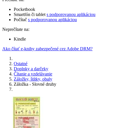
Pocketbook
Smartfón či tablet
s podporovanou aplikáciou
Počítač
s podporovanou aplikáciou
Neprečítate na:
Kindle
Ako čítať e-knihy zabezpečené cez Adobe DRM?
Ostatné
Doplnky a darčeky
Čítanie a vzdelávanie
Záložky, štítky, obaly
Záložka - Slovné druhy