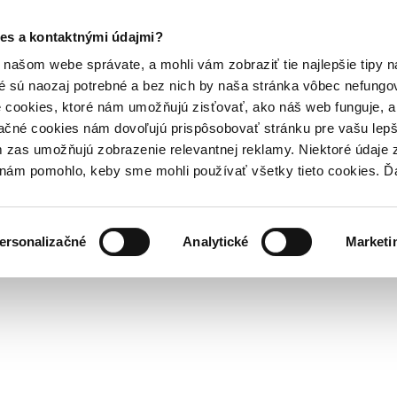
es a kontaktnými údajmi?
našom webe správate, a mohli vám zobraziť tie najlepšie tipy n
é sú naozaj potrebné a bez nich by naša stránka vôbec nefung
 cookies, ktoré nám umožňujú zisťovať, ako náš web funguje, a 
ačné cookies nám dovoľujú prispôsobovať stránku pre vašu lepši
zas umožňujú zobrazenie relevantnej reklamy. Niektoré údaje z
y nám pomohlo, keby sme mohli používať všetky tieto cookies. 
ersonalizačné
Analytické
Marketi