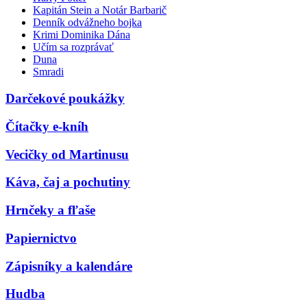
Kapitán Stein a Notár Barbarič
Denník odvážneho bojka
Krimi Dominika Dána
Učím sa rozprávať
Duna
Smradi
Darčekové poukážky
Čítačky e-kníh
Vecičky od Martinusu
Káva, čaj a pochutiny
Hrnčeky a fľaše
Papiernictvo
Zápisníky a kalendáre
Hudba