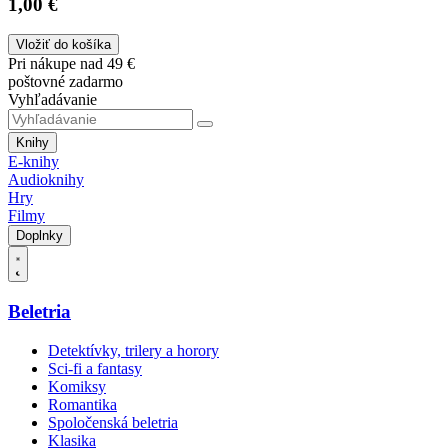
1,00 €
Vložiť do košíka
Pri nákupe nad 49 €
poštovné zadarmo
Vyhľadávanie
Knihy
E-knihy
Audioknihy
Hry
Filmy
Doplnky
Beletria
Detektívky, trilery a horory
Sci-fi a fantasy
Komiksy
Romantika
Spoločenská beletria
Klasika