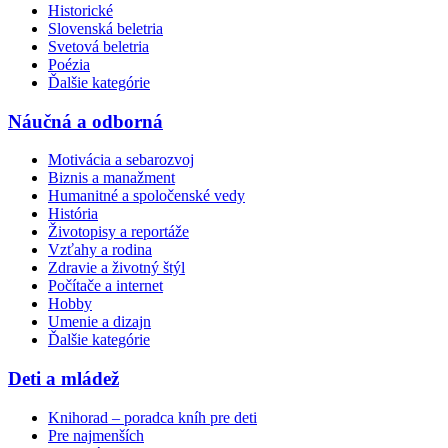
Historické
Slovenská beletria
Svetová beletria
Poézia
Ďalšie kategórie
Náučná a odborná
Motivácia a sebarozvoj
Biznis a manažment
Humanitné a spoločenské vedy
História
Životopisy a reportáže
Vzťahy a rodina
Zdravie a životný štýl
Počítače a internet
Hobby
Umenie a dizajn
Ďalšie kategórie
Deti a mládež
Knihorad – poradca kníh pre deti
Pre najmenších