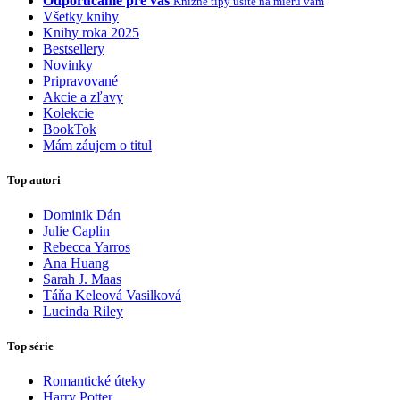
Odporúčame pre vás
Knižné tipy ušité na mieru vám
Všetky knihy
Knihy roka 2025
Bestsellery
Novinky
Pripravované
Akcie a zľavy
Kolekcie
BookTok
Mám záujem o titul
Top autori
Dominik Dán
Julie Caplin
Rebecca Yarros
Ana Huang
Sarah J. Maas
Táňa Keleová Vasilková
Lucinda Riley
Top série
Romantické úteky
Harry Potter