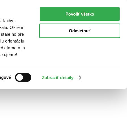
Povoliť všetko
a knihy,
ovala. Okrem
Odmietnuť
stále ho pre
u orientáciu.
dieľame aj s
Ďakujeme!
ngové
Zobraziť detaily