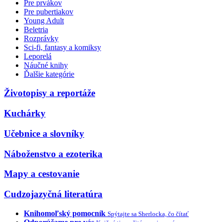
Pre prvákov
Pre pubertiakov
Young Adult
Beletria
Rozprávky
Sci-fi, fantasy a komiksy
Leporelá
Náučné knihy
Ďalšie kategórie
Životopisy a reportáže
Kuchárky
Učebnice a slovníky
Náboženstvo a ezoterika
Mapy a cestovanie
Cudzojazyčná literatúra
Knihomoľský pomocník
Spýtajte sa Sherlocka, čo čítať