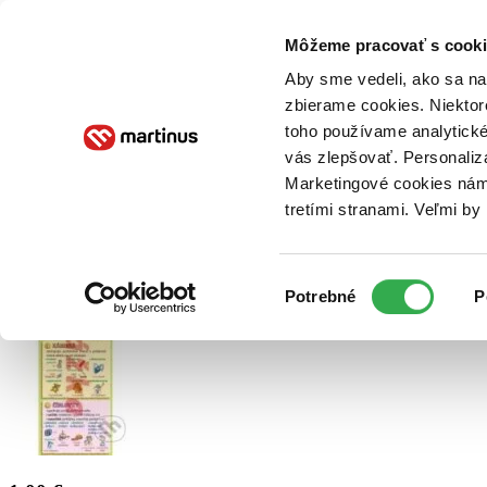
Doručenie
Kníhkupectvá
Knihovrátok
Poukážky
Knižný blog
Kontakt
Môžeme pracovať s cooki
Aby sme vedeli, ako sa na 
zbierame cookies. Niektor
E-knihy
Audioknihy
Hry
Filmy
Knihy
Doplnky
toho používame analytické
vás zlepšovať. Personaliz
Vyhľadávanie
Marketingové cookies nám 
tretími stranami. Veľmi b
Prihlásiť
Výber
Potrebné
P
súhlasu