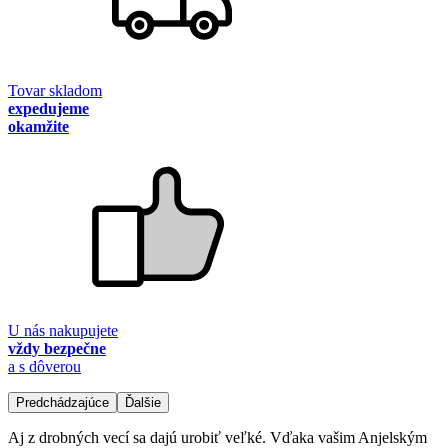
Tovar skladom
expedujeme
okamžite
U nás nakupujete
vždy bezpečne
a s dôverou
Predchádzajúce
Ďalšie
Aj z drobných vecí sa dajú urobiť veľké. Vďaka vašim Anjelským