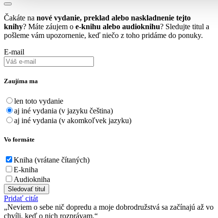
Čakáte na
nové vydanie, preklad alebo naskladnenie tejto
knihy
? Máte záujem o
e-knihu alebo audioknihu
? Sledujte titul a
pošleme vám upozornenie, keď niečo z toho pridáme do ponuky.
E-mail
Zaujíma ma
len toto vydanie
aj iné vydania (v jazyku čeština)
aj iné vydania (v akomkoľvek jazyku)
Vo formáte
Kniha (vrátane čítaných)
E-kniha
Audiokniha
Sledovať titul
Pridať citát
Neviem o sebe nič dopredu a moje dobrodružstvá sa začínajú až vo
chvíli, keď o nich rozprávam.