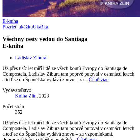
E-kniha
Pozrieť ukážku
Ukážka
Všechny cesty vedou do Santiaga
E-kniha
Ladislav Zibura
Už přes tisíc let míří lidé ze všech koutů Evropy do Santiaga de
Compostela. Ladislav Zibura tam poprvé putoval v osmnácti letech
a teď se do Španělska vydává znovu – za...
Čítať viac
Vydavateľstvo
Kniha Zlín
, 2023
Počet strán
352
Už přes tisíc let míří lidé ze všech koutů Evropy do Santiaga de
Compostela. Ladislav Zibura tam poprvé putoval v osmnácti letech
a teď se do Španělska vydává znovu – za vzpomínkami,
dobrodružstvím a příběhy poutníků...
Čítať viac