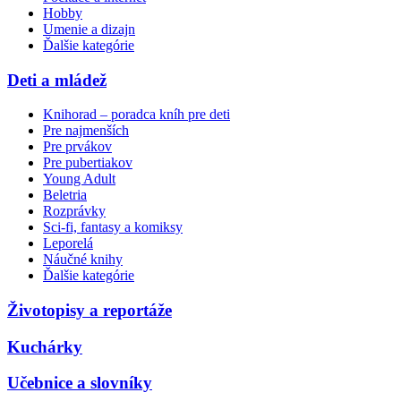
Hobby
Umenie a dizajn
Ďalšie kategórie
Deti a mládež
Knihorad – poradca kníh pre deti
Pre najmenších
Pre prvákov
Pre pubertiakov
Young Adult
Beletria
Rozprávky
Sci-fi, fantasy a komiksy
Leporelá
Náučné knihy
Ďalšie kategórie
Životopisy a reportáže
Kuchárky
Učebnice a slovníky