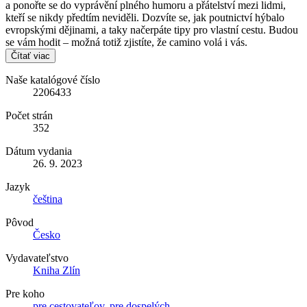
a ponořte se do vyprávění plného humoru a přátelství mezi lidmi,
kteří se nikdy předtím neviděli. Dozvíte se, jak poutnictví hýbalo
evropskými dějinami, a taky načerpáte tipy pro vlastní cestu. Budou
se vám hodit – možná totiž zjistíte, že camino volá i vás.
Čítať viac
Naše katalógové číslo
2206433
Počet strán
352
Dátum vydania
26. 9. 2023
Jazyk
čeština
Pôvod
Česko
Vydavateľstvo
Kniha Zlín
Pre koho
pre cestovateľov
,
pre dospelých