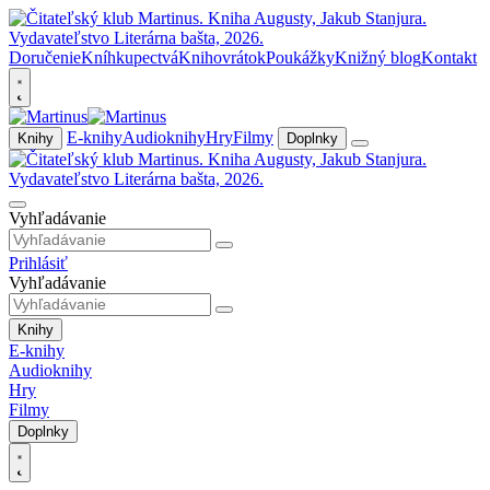
Doručenie
Kníhkupectvá
Knihovrátok
Poukážky
Knižný blog
Kontakt
E-knihy
Audioknihy
Hry
Filmy
Knihy
Doplnky
Vyhľadávanie
Prihlásiť
Vyhľadávanie
Knihy
E-knihy
Audioknihy
Hry
Filmy
Doplnky