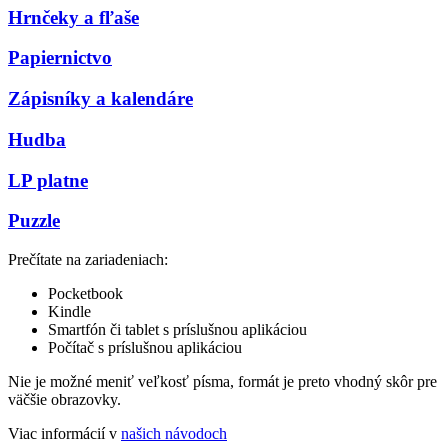
Hrnčeky a fľaše
Papiernictvo
Zápisníky a kalendáre
Hudba
LP platne
Puzzle
Prečítate na zariadeniach:
Pocketbook
Kindle
Smartfón či tablet s príslušnou aplikáciou
Počítač s príslušnou aplikáciou
Nie je možné meniť veľkosť písma, formát je preto vhodný skôr pre
väčšie obrazovky.
Viac informácií v
našich návodoch