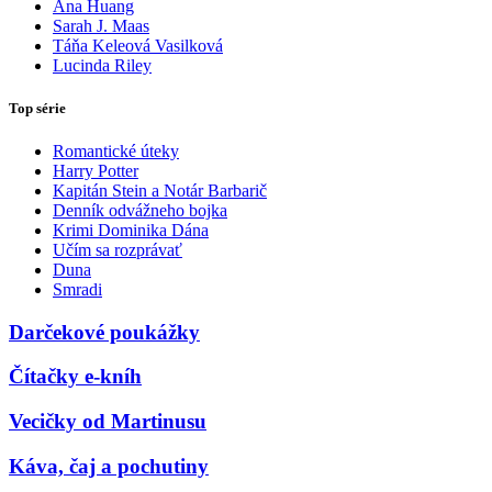
Ana Huang
Sarah J. Maas
Táňa Keleová Vasilková
Lucinda Riley
Top série
Romantické úteky
Harry Potter
Kapitán Stein a Notár Barbarič
Denník odvážneho bojka
Krimi Dominika Dána
Učím sa rozprávať
Duna
Smradi
Darčekové poukážky
Čítačky e-kníh
Vecičky od Martinusu
Káva, čaj a pochutiny