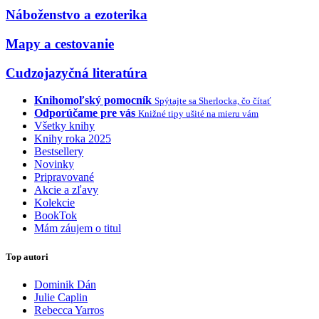
Náboženstvo a ezoterika
Mapy a cestovanie
Cudzojazyčná literatúra
Knihomoľský pomocník
Spýtajte sa Sherlocka, čo čítať
Odporúčame pre vás
Knižné tipy ušité na mieru vám
Všetky knihy
Knihy roka 2025
Bestsellery
Novinky
Pripravované
Akcie a zľavy
Kolekcie
BookTok
Mám záujem o titul
Top autori
Dominik Dán
Julie Caplin
Rebecca Yarros