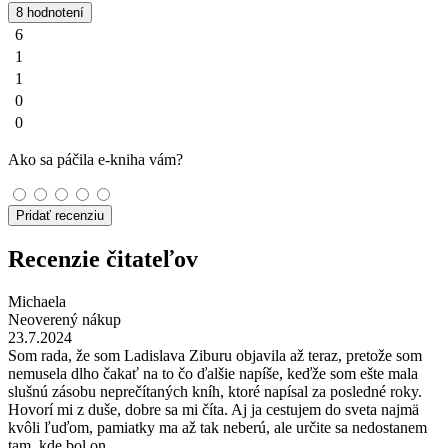
8 hodnotení
6
1
1
0
0
Ako sa páčila e-kniha vám?
Pridať recenziu
Recenzie čitateľov
Michaela
Neoverený nákup
23.7.2024
Som rada, že som Ladislava Ziburu objavila až teraz, pretože som
nemusela dlho čakať na to čo ďalšie napíše, keďže som ešte mala
slušnú zásobu neprečítaných kníh, ktoré napísal za posledné roky.
Hovorí mi z duše, dobre sa mi číta. Aj ja cestujem do sveta najmä
kvôli ľuďom, pamiatky ma až tak neberú, ale určite sa nedostanem
tam, kde bol on.