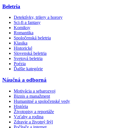
Beletria
Detektívky, trilery a horory
Sci-fi a fantasy
Komiksy
Romantika
Spoločenská beletria
Klasika
Historické
Slovenská beletria
Svetová beletria
Poézia
Ďalšie kategórie
Náučná a odborná
Motivácia a sebarozvoj
Biznis a manažment
Humanitné a spoločenské vedy
História
Životopisy a reportáže
Vzťahy a rodina
Zdravie a životný štýl
Počítače a internet