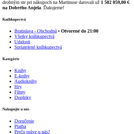
drobným ste pri nákupoch na Martinuse darovali už
1 502 059,00 €
na Dobrého Anjela
. Ďakujeme!
Kníhkupectvá
Bratislava - Obchodná
• Otvorené do 21:00
Všetky kníhkupectvá
Udalosti
Spriatelené kníhkupectvá
Kategórie
Knihy
E-knihy
Audioknihy
Hry
Filmy
Doplnky
Nakupujte u nás
Doručenie
Platba
Prečo práve u nás?