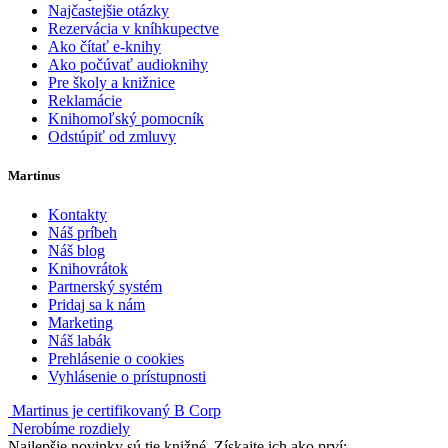
Najčastejšie otázky
Rezervácia v kníhkupectve
Ako čítať e-knihy
Ako počúvať audioknihy
Pre školy a knižnice
Reklamácie
Knihomoľský pomocník
Odstúpiť od zmluvy
Martinus
Kontakty
Náš príbeh
Náš blog
Knihovrátok
Partnerský systém
Pridaj sa k nám
Marketing
Náš labák
Prehlásenie o cookies
Vyhlásenie o prístupnosti
Martinus je certifikovaný B Corp
Nerobíme rozdiely
Najlepšie novinky sú tie knižné. Získajte ich ako prví: