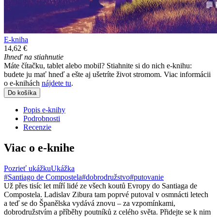
E-kniha
14,62 €
Ihneď na stiahnutie
Máte čítačku, tablet alebo mobil? Stiahnite si do nich e-knihu:
budete ju mať hneď a ešte aj ušetríte život stromom. Viac informácii
o e-knihách
nájdete tu
.
Do košíka
Popis e-knihy
Podrobnosti
Recenzie
Viac o e-knihe
Pozrieť ukážku
Ukážka
#Santiago de Compostela
#dobrodružstvo
#putovanie
Už přes tisíc let míří lidé ze všech koutů Evropy do Santiaga de
Compostela. Ladislav Zibura tam poprvé putoval v osmnácti letech
a teď se do Španělska vydává znovu – za vzpomínkami,
dobrodružstvím a příběhy poutníků z celého světa. Přidejte se k nim