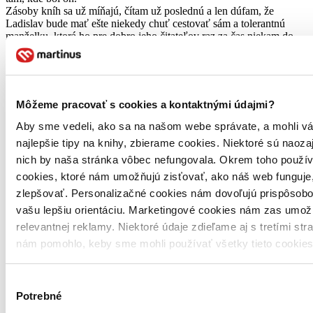
Zásoby kníh sa už míňajú, čítam už poslednú a len dúfam, že
Ladislav bude mať ešte niekedy chuť cestovať sám a tolerantnú
manželku, ktorá ho pre dobro jeho čitateľov raz za čas niekam do
sveta pustí :)
Čítať viac
reagovať
2 pozitívne hodnotenia
2
0 negatívne hodnotenia
0
Môžeme pracovať s cookies a kontaktnými údajmi?
Recenzia z iného vydania (kniha)
Aby sme vedeli, ako sa na našom webe správate, a mohli vá
Katy Víznerová
najlepšie tipy na knihy, zbierame cookies. Niektoré sú naoza
Overený zákazník
24.3.2024
nich by naša stránka vôbec nefungovala. Okrem toho použí
Tak, jako skoro každá jeho cesta, i tato je velmi pěkně knižně
cookies, ktoré nám umožňujú zisťovať, ako náš web funguje,
zapsaná. Nejrychlejší cesta z České republiky vede přes jeho knihy.
zlepšovať. Personalizačné cookies nám dovoľujú prispôsobo
A pokud máte chuť spíše na "očistnou" a duchovní cestu, při které
chcete hlavně psychicky vypnout. Vyberte si tuto. Je to pěkné čtení.
vašu lepšiu orientáciu. Marketingové cookies nám zas umož
Čítať viac
relevantnej reklamy. Niektoré údaje zdieľame aj s tretími str
reagovať
nám pomohlo, keby sme mohli používať všetky tieto cookie
1 pozitívne hodnotenie
1
1 negatívne hodnotenie
1
Výber
Recenzia z iného vydania (kniha)
Potrebné
súhlasu
Ingrid Takáčová
Overený nákup