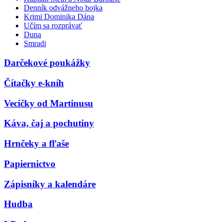
Denník odvážneho bojka
Krimi Dominika Dána
Učím sa rozprávať
Duna
Smradi
Darčekové poukážky
Čítačky e-kníh
Vecičky od Martinusu
Káva, čaj a pochutiny
Hrnčeky a fľaše
Papiernictvo
Zápisníky a kalendáre
Hudba