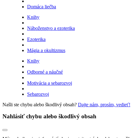
Domáca liečba
Knihy
Náboženstvo a ezoterika
Ezoterika
Mágia a okultizmus
Knihy
Odborné a náučné
Motivácia a sebarozvoj
Sebarozvoj
Našli ste chybu alebo škodlivý obsah?
Dajte nám, prosím, vedieť!
Nahlásiť chybu alebo škodlivý obsah