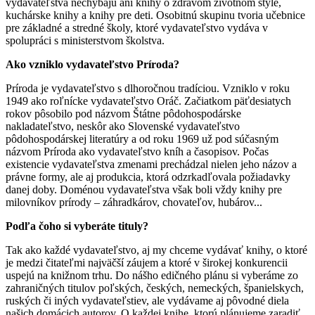
vydavateľstva nechýbajú ani knihy o zdravom životnom štýle,
kuchárske knihy a knihy pre deti. Osobitnú skupinu tvoria učebnice
pre základné a stredné školy, ktoré vydavateľstvo vydáva v
spolupráci s ministerstvom školstva.
Ako vzniklo vydavateľstvo Príroda?
Príroda je vydavateľstvo s dlhoročnou tradíciou. Vzniklo v roku
1949 ako roľnícke vydavateľstvo Oráč. Začiatkom päťdesiatych
rokov pôsobilo pod názvom Štátne pôdohospodárske
nakladateľstvo, neskôr ako Slovenské vydavateľstvo
pôdohospodárskej literatúry a od roku 1969 už pod súčasným
názvom Príroda ako vydavateľstvo kníh a časopisov. Počas
existencie vydavateľstva zmenami prechádzal nielen jeho názov a
právne formy, ale aj produkcia, ktorá odzrkadľovala požiadavky
danej doby. Doménou vydavateľstva však boli vždy knihy pre
milovníkov prírody – záhradkárov, chovateľov, hubárov...
Podľa čoho si vyberáte tituly?
Tak ako každé vydavateľstvo, aj my chceme vydávať knihy, o ktoré
je medzi čitateľmi najväčší záujem a ktoré v širokej konkurencii
uspejú na knižnom trhu. Do nášho edičného plánu si vyberáme zo
zahraničných titulov poľských, českých, nemeckých, španielskych,
ruských či iných vydavateľstiev, ale vydávame aj pôvodné diela
našich domácich autorov. O každej knihe, ktorú plánujeme zaradiť