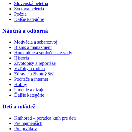
Slovenská beletria
Svetová beletria
Poézia
Ďalšie kategórie
Náučná a odborná
Motivácia a sebarozvoj
Biznis a manažment
Humanitné a spoločenské vedy
História
Životopisy a reportáže
Vzťahy a rodina
Zdravie a životný štýl
Počítače a internet
Hobby
Umenie a dizajn
Ďalšie kategórie
Deti a mládež
Knihorad – poradca kníh pre deti
Pre najmenších
Pre prvákov