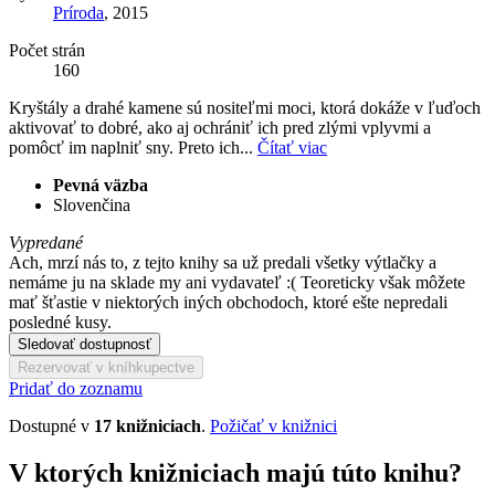
Príroda
, 2015
Počet strán
160
Kryštály a drahé kamene sú nositeľmi moci, ktorá dokáže v ľuďoch
aktivovať to dobré, ako aj ochrániť ich pred zlými vplyvmi a
pomôcť im naplniť sny. Preto ich...
Čítať viac
Pevná väzba
Slovenčina
Vypredané
Ach, mrzí nás to, z tejto knihy sa už predali všetky výtlačky a
nemáme ju na sklade my ani vydavateľ :( Teoreticky však môžete
mať šťastie v niektorých iných obchodoch, ktoré ešte nepredali
posledné kusy.
Sledovať dostupnosť
Rezervovať v kníhkupectve
Pridať do zoznamu
Dostupné v
17 knižniciach
.
Požičať v knižnici
V ktorých knižniciach majú túto knihu?