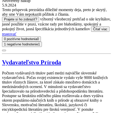
Neoverený nákup
5.9.2024
Tento príspevok prezrádza dôležité momenty deja, preto je skrytý,
aby sme Vám nepokazili pôžitok z čítania.
výborný všeobecný prehľad o sile kryštálov,
Prajete si ho zobraziť?
jasné použitie v praxi, vzácne rady pre blahodárny, spokojný a
pokojný život, jasná špecifikácia jednotlivých kameňov
Čítať viac
reagovať
0 pozitívne hodnotenia
0
1 negatívne hodnotenie
1
Vydavateľstvo Príroda
Počtom vydávaných titulov patrí medzi najväčšie slovenské
vydavateľstvá. Počas svojej existencie vydalo vyše 9000 knižných
titulov rôznych žánrov, za ktoré získalo množstvo domácich a
medzinárodných ocenení. V minulosti sa vydavateľstvo
špecializovalo na prírodovedeckú a pôdohospodársku literatúru.
Postupne sa štruktúra edičného plánu rozširovala a dnes vydáva
okrem populárno-náučných kníh o prírode aj obrazové knihy o
Slovensku, motivačnú literatúru, školskú, jazykovú či
encyklopedickú literatúru pre širokú verejnosť. V ponuke