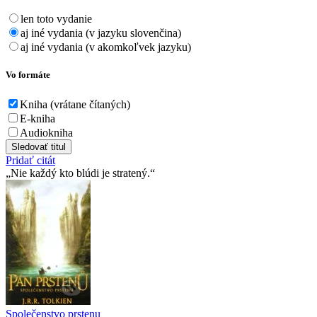
len toto vydanie
aj iné vydania (v jazyku slovenčina)
aj iné vydania (v akomkoľvek jazyku)
Vo formáte
Kniha (vrátane čítaných)
E-kniha
Audiokniha
Sledovať titul
Pridať citát
Nie každý kto blúdi je stratený.
Společenstvo prstenu