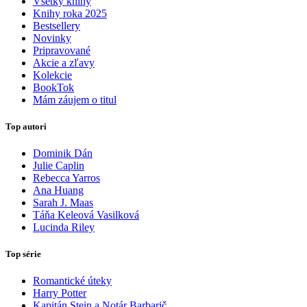
Všetky knihy
Knihy roka 2025
Bestsellery
Novinky
Pripravované
Akcie a zľavy
Kolekcie
BookTok
Mám záujem o titul
Top autori
Dominik Dán
Julie Caplin
Rebecca Yarros
Ana Huang
Sarah J. Maas
Táňa Keleová Vasilková
Lucinda Riley
Top série
Romantické úteky
Harry Potter
Kapitán Stein a Notár Barbarič