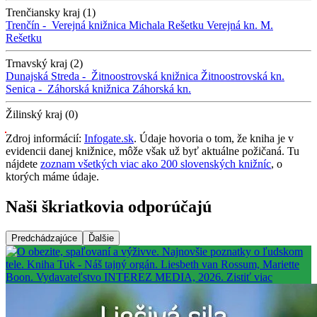
Trenčiansky kraj (1)
Trenčín -
Verejná knižnica Michala Rešetku
Verejná kn. M.
Rešetku
Trnavský kraj (2)
Dunajská Streda -
Žitnoostrovská knižnica
Žitnoostrovská kn.
Senica -
Záhorská knižnica
Záhorská kn.
Žilinský kraj (0)
Zdroj informácií:
Infogate.sk
. Údaje hovoria o tom, že kniha je v
evidencii danej knižnice, môže však už byť aktuálne požičaná. Tu
nájdete
zoznam všetkých viac ako 200 slovenských knižníc
, o
ktorých máme údaje.
Naši škriatkovia odporúčajú
Predchádzajúce
Ďalšie