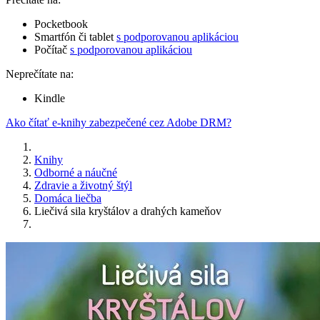
Pocketbook
Smartfón či tablet
s podporovanou aplikáciou
Počítač
s podporovanou aplikáciou
Neprečítate na:
Kindle
Ako čítať e-knihy zabezpečené cez Adobe DRM?
Knihy
Odborné a náučné
Zdravie a životný štýl
Domáca liečba
Liečivá sila kryštálov a drahých kameňov