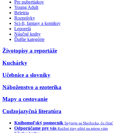
Pre pubertiakov
Young Adult
Beletria
Rozprávky
Sci-fi, fantasy a komiksy
Leporelá
Náučné knihy
Ďalšie kategórie
Životopisy a reportáže
Kuchárky
Učebnice a slovníky
Náboženstvo a ezoterika
Mapy a cestovanie
Cudzojazyčná literatúra
Knihomoľský pomocník
Spýtajte sa Sherlocka, čo čítať
Odporúčame pre vás
Knižné tipy ušité na mieru vám