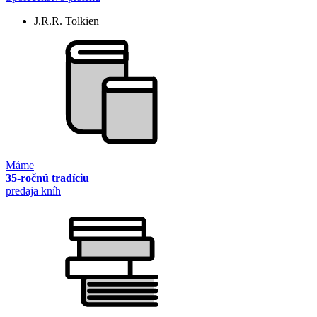
J.R.R. Tolkien
Máme
35-ročnú tradíciu
predaja kníh