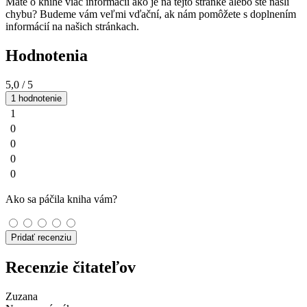
Máte o knihe viac informácií ako je na tejto stránke alebo ste našli
chybu? Budeme vám veľmi vďační, ak nám pomôžete s doplnením
informácií na našich stránkach.
Hodnotenia
5,0
/ 5
1 hodnotenie
1
0
0
0
0
Ako sa páčila kniha vám?
Pridať recenziu
Recenzie čitateľov
Zuzana