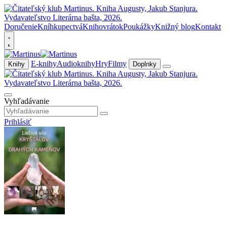
Doručenie
Kníhkupectvá
Knihovrátok
Poukážky
Knižný blog
Kontakt
E-knihy
Audioknihy
Hry
Filmy
Knihy
Doplnky
Vyhľadávanie
Prihlásiť