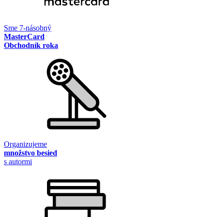
Sme 7-násobný
MasterCard
Obchodník roka
Organizujeme
množstvo besied
s autormi