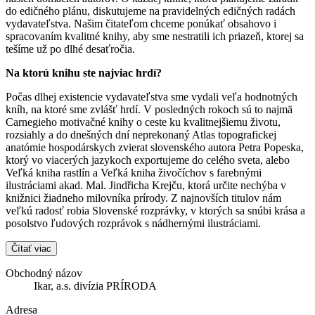
do edičného plánu, diskutujeme na pravidelných edičných radách
vydavateľstva. Našim čitateľom chceme ponúkať obsahovo i
spracovaním kvalitné knihy, aby sme nestratili ich priazeň, ktorej sa
tešíme už po dlhé desaťročia.
Na ktorú knihu ste najviac hrdí?
Počas dlhej existencie vydavateľstva sme vydali veľa hodnotných
kníh, na ktoré sme zvlášť hrdí. V posledných rokoch sú to najmä
Carnegieho motivačné knihy o ceste ku kvalitnejšiemu životu,
rozsiahly a do dnešných dní neprekonaný Atlas topografickej
anatómie hospodárskych zvierat slovenského autora Petra Popeska,
ktorý vo viacerých jazykoch exportujeme do celého sveta, alebo
Veľká kniha rastlín a Veľká kniha živočíchov s farebnými
ilustráciami akad. Mal. Jindřicha Krejču, ktorá určite nechýba v
knižnici žiadneho milovníka prírody. Z najnovších titulov nám
veľkú radosť robia Slovenské rozprávky, v ktorých sa snúbi krása a
posolstvo ľudových rozprávok s nádhernými ilustráciami.
Čítať viac
Obchodný názov
Ikar, a.s. divízia PRÍRODA
Adresa