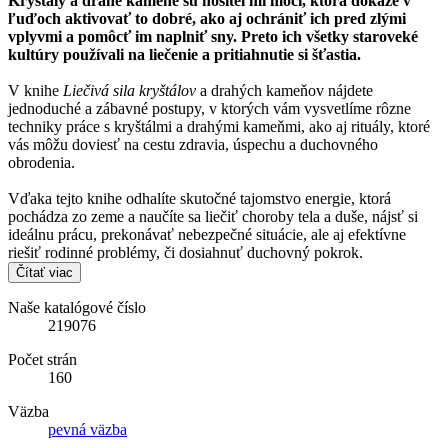
Kryštály a drahé kamene sú nositeľmi moci, ktorá dokáže v
ľuďoch aktivovať to dobré, ako aj ochrániť ich pred zlými
vplyvmi a pomôcť im naplniť sny. Preto ich všetky staroveké
kultúry používali na liečenie a pritiahnutie si šťastia.
V knihe
Liečivá sila kryštálov
a drahých kameňov nájdete
jednoduché a zábavné postupy, v ktorých vám vysvetlíme rôzne
techniky práce s kryštálmi a drahými kameňmi, ako aj rituály, ktoré
vás môžu doviesť na cestu zdravia, úspechu a duchovného
obrodenia.
Vďaka tejto knihe odhalíte skutočné tajomstvo energie, ktorá
pochádza zo zeme a naučíte sa liečiť choroby tela a duše, nájsť si
ideálnu prácu, prekonávať nebezpečné situácie, ale aj efektívne
riešiť rodinné problémy, či dosiahnuť duchovný pokrok.
Čítať viac
Naše katalógové číslo
219076
Počet strán
160
Väzba
pevná väzba