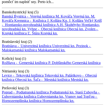
pomôcť im naplniť sny. Preto ich...
Banskobystrický kraj (5)
Banská Bystrica -
Verejná knižnica M. Kováča
Verejná kn. M.
Kováča
Kremnica -
Knižnica J. Kollára
Kn. J. Kollára
Veľký Krtíš
-
Hontiansko-novohradská knižnica A.H. Škultétyho
Hontiansko-
novohradská kn.
Vyhne -
Obecná knižnica
Obecná kn.
Zvolen -
Krajská knižnica Ľ. Štúra
Krajská kn.
Bratislavský kraj (2)
Bratislava -
Univerzitná knižnica
Univerzitná kn.
Pezinok -
Malokarpatská knižnica
Malokarpatská kn.
Košický kraj (1)
Rožňava -
Gemerská knižnica P. Dobšinského
Gemerská knižnica
Nitriansky kraj (3)
Levice -
Tekovská knižnica
Tekovská kn.
Palárikovo -
Obecná
knižnica
Obecná kn.
Šaľa -
Mestská knižnica
Mestská kn.
Prešovský kraj (3)
Poprad -
Podtatranská knižnica
Podtatranská kn.
Stará Ľubovňa -
Ľubovnianska knižnica
Ľubovnianska kn.
Vranov nad Topľou -
Hornozemplínska knižnica
Hornozemplínska kn.