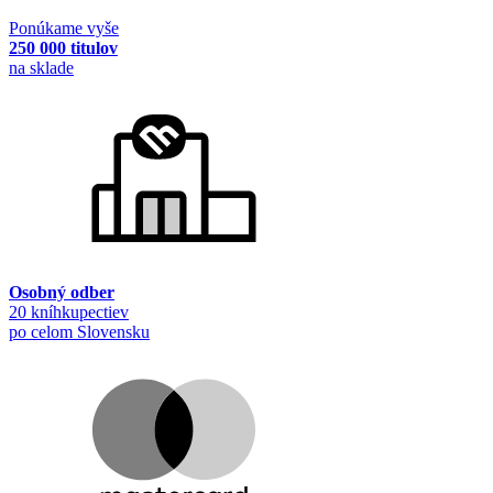
Ponúkame vyše
250 000 titulov
na sklade
Osobný odber
20 kníhkupectiev
po celom Slovensku