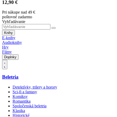
12,90 €
Pri nákupe nad 49 €
poštovné zadarmo
Vyhľadávanie
Knihy
E-knihy
Audioknihy
Hry
Filmy
Doplnky
Beletria
Detektívky, trilery a horory
Sci-fi a fantasy
Komiksy
Romantika
Spoločenská beletria
Klasika
Historické