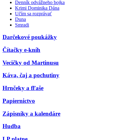
Denník odvážneho bojka
Krimi Dominika Dána
Učím sa rozprávať
Duna
Smradi
Darčekové poukážky
Čítačky e-kníh
Vecičky od Martinusu
Káva, čaj a pochutiny
Hrnčeky a fľaše
Papiernictvo
Zápisníky a kalendáre
Hudba
LP platne