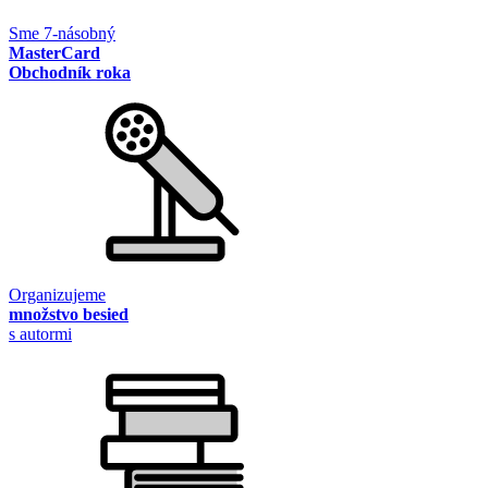
Sme 7-násobný
MasterCard
Obchodník roka
Organizujeme
množstvo besied
s autormi