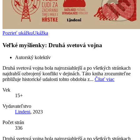
Pozrieť ukážku
Ukážka
Veľké myšlienky: Druhá svetová vojna
Autorský kolektív
Druhá svetová vojna bola najrozsiahlejší a po všetkých stránkach
najdrahší ozbrojený konflikt v dejinách. Táto kniha zrozumiteľne
približuje historické udalosti tohto obdobia z...
Čítať viac
Vek
15+
Vydavateľstvo
Lindeni
, 2023
Počet strán
336
Druhá svetová vojna bola najrozsiahlejší a po všetkých stránkach