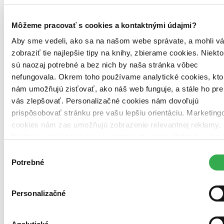
Môžeme pracovať s cookies a kontaktnými údajmi?
Aby sme vedeli, ako sa na našom webe správate, a mohli v
Brožovaná väzba
zobraziť tie najlepšie tipy na knihy, zbierame cookies. Niekto
Slovenčina, 2024
Vypredané
sú naozaj potrebné a bez nich by naša stránka vôbec
Ach, mrzí nás to, z tejto knihy sa už predali všetky výtlačky a
nefungovala. Okrem toho používame analytické cookies, kto
nemáme ju na sklade my ani vydavateľ :( Teoreticky však
nám umožňujú zisťovať, ako náš web funguje, a stále ho pre
môžete mať šťastie v niektorých iných obchodoch, ktoré ešte
nepredali posledné kusy.
vás zlepšovať. Personalizačné cookies nám dovoľujú
prispôsobovať stránku pre vašu lepšiu orientáciu. Marketing
cookies nám zas umožňujú zobrazenie relevantnej reklamy.
Niektoré údaje zdieľame aj s tretími stranami. Veľmi by nám
pomohlo, keby sme mohli používať všetky tieto cookies.
Výber
Ďakujeme!
Potrebné
súhlasu
Personalizačné