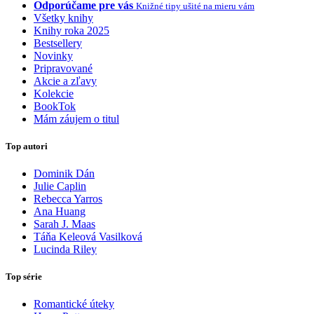
Odporúčame pre vás
Knižné tipy ušité na mieru vám
Všetky knihy
Knihy roka 2025
Bestsellery
Novinky
Pripravované
Akcie a zľavy
Kolekcie
BookTok
Mám záujem o titul
Top autori
Dominik Dán
Julie Caplin
Rebecca Yarros
Ana Huang
Sarah J. Maas
Táňa Keleová Vasilková
Lucinda Riley
Top série
Romantické úteky