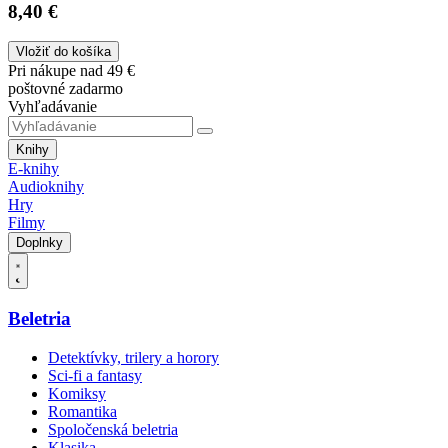
8,40 €
Vložiť do košíka
Pri nákupe nad 49 €
poštovné zadarmo
Vyhľadávanie
Knihy
E-knihy
Audioknihy
Hry
Filmy
Doplnky
Beletria
Detektívky, trilery a horory
Sci-fi a fantasy
Komiksy
Romantika
Spoločenská beletria
Klasika