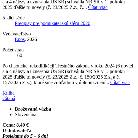
a a 4 nálezy a uznesenia ÚS SR) schválila NR SR v 1. polroku
2025 ďalšie tri novely (č. 23/2025 Z.z., č....
Čítať viac
5. diel série
Predpisy pre podnikateľskú sféru 2026
Vydavateľstvo
Epos
, 2026
Počet strán
160
Po chaotickej rekodifikácii Trestného zákona v roku 2024 (6 noviel
a a 4 nálezy a uznesenia ÚS SR) schválila NR SR v 1. polroku
2025 ďalšie tri novely (č. 23/2025 Z.z., č. 150/2025 Z.z. a č.
157/2025 Z.z.), ktoré sme zohľadnili v úplnom znení...
Čítať viac
Kniha
Čítaná
Brožovaná väzba
Slovenčina
Cena:
8,40 €
U dodávateľa
Posielame do 5 – 6 dní