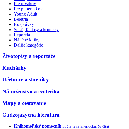
Pre prvákov
Pre pubertiakov
Young Adult
Beletria
Rozprávky
Sci-fi, fantasy a komiksy
Leporelá
Náučné knihy
Ďalšie kategórie
Životopisy a reportáže
Kuchárky
Učebnice a slovníky
Náboženstvo a ezoterika
Mapy a cestovanie
Cudzojazyčná literatúra
Knihomoľský pomocník
Spýtajte sa Sherlocka, čo čítať