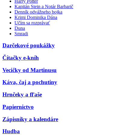
Harry Potter
Kapitán Stein a Notár Barbarič
Denník odvážneho bojka
Krimi Dominika Dána
Učím sa rozprávať
Duna
Smradi
Darčekové poukážky
Čítačky e-kníh
Vecičky od Martinusu
Káva, čaj a pochutiny
Hrnčeky a fľaše
Papiernictvo
Zápisníky a kalendáre
Hudba