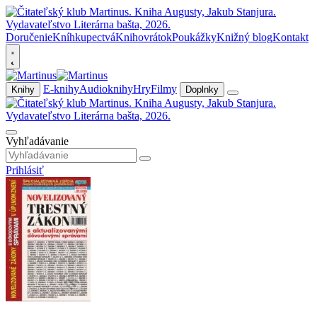
Doručenie
Kníhkupectvá
Knihovrátok
Poukážky
Knižný blog
Kontakt
E-knihy
Audioknihy
Hry
Filmy
Knihy
Doplnky
Vyhľadávanie
Prihlásiť