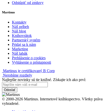
Odstúpiť od zmluvy
Martinus
Kontakty
Náš príbeh
Náš blog
Knihovrátok
Partnerský systém
Pridaj sa k nám
Marketing
Náš labák
Prehlásenie o cookies
Vyhlásenie o prístupnosti
Martinus je certifikovaný B Corp
Nerobíme rozdiely
Najlepšie novinky sú tie knižné. Získajte ich ako prví:
Odoslať
© 2000-2026 Martinus. Internetové kníhkupectvo. Všetky práva
vyhradené.