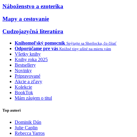
Náboženstvo a ezoterika
Mapy a cestovanie
Cudzojazyčná literatúra
Knihomoľský pomocník
Spýtajte sa Sherlocka, čo čítať
Odporúčame pre vás
Knižné tipy ušité na mieru vám
Všetky knihy
Knihy roka 2025
Bestsellery
Novinky
Pripravované
Akcie a zľavy
Kolekcie
BookTok
Mám záujem o titul
Top autori
Dominik Dán
Julie Caplin
Rebecca Yarros