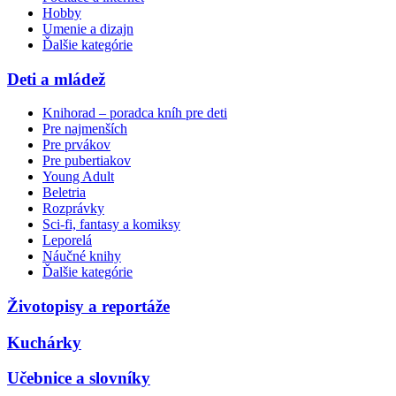
Hobby
Umenie a dizajn
Ďalšie kategórie
Deti a mládež
Knihorad – poradca kníh pre deti
Pre najmenších
Pre prvákov
Pre pubertiakov
Young Adult
Beletria
Rozprávky
Sci-fi, fantasy a komiksy
Leporelá
Náučné knihy
Ďalšie kategórie
Životopisy a reportáže
Kuchárky
Učebnice a slovníky