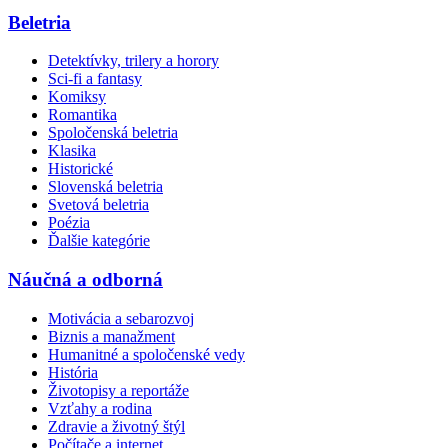
Beletria
Detektívky, trilery a horory
Sci-fi a fantasy
Komiksy
Romantika
Spoločenská beletria
Klasika
Historické
Slovenská beletria
Svetová beletria
Poézia
Ďalšie kategórie
Náučná a odborná
Motivácia a sebarozvoj
Biznis a manažment
Humanitné a spoločenské vedy
História
Životopisy a reportáže
Vzťahy a rodina
Zdravie a životný štýl
Počítače a internet