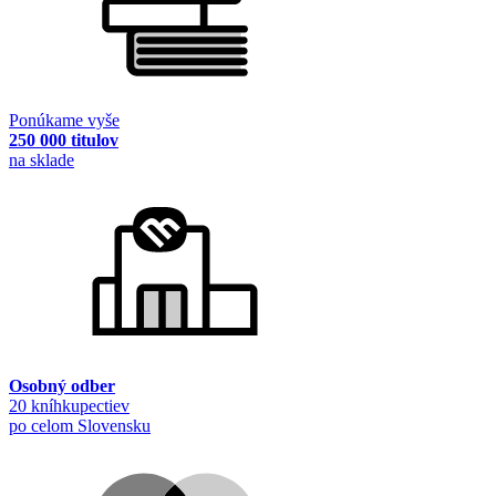
Ponúkame vyše
250 000 titulov
na sklade
Osobný odber
20 kníhkupectiev
po celom Slovensku