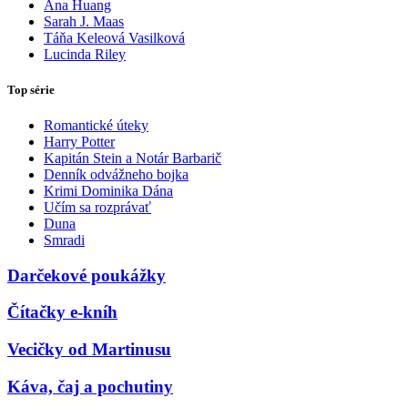
Ana Huang
Sarah J. Maas
Táňa Keleová Vasilková
Lucinda Riley
Top série
Romantické úteky
Harry Potter
Kapitán Stein a Notár Barbarič
Denník odvážneho bojka
Krimi Dominika Dána
Učím sa rozprávať
Duna
Smradi
Darčekové poukážky
Čítačky e-kníh
Vecičky od Martinusu
Káva, čaj a pochutiny