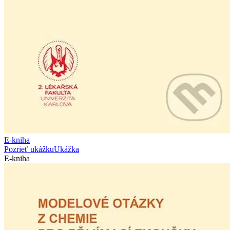
E-kniha
Pozrieť ukážku
Ukážka
E-kniha