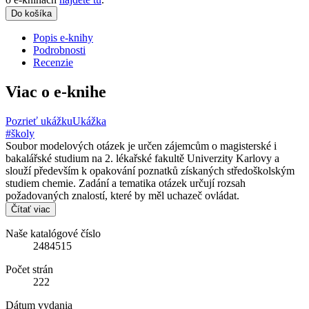
Do košíka
Popis e-knihy
Podrobnosti
Recenzie
Viac o e-knihe
Pozrieť ukážku
Ukážka
#školy
Soubor modelových otázek je určen zájemcům o magisterské i
bakalářské studium na 2. lékařské fakultě Univerzity Karlovy a
slouží především k opakování poznatků získaných středoškolským
studiem chemie. Zadání a tematika otázek určují rozsah
požadovaných znalostí, které by měl uchazeč ovládat.
Čítať viac
Naše katalógové číslo
2484515
Počet strán
222
Dátum vydania