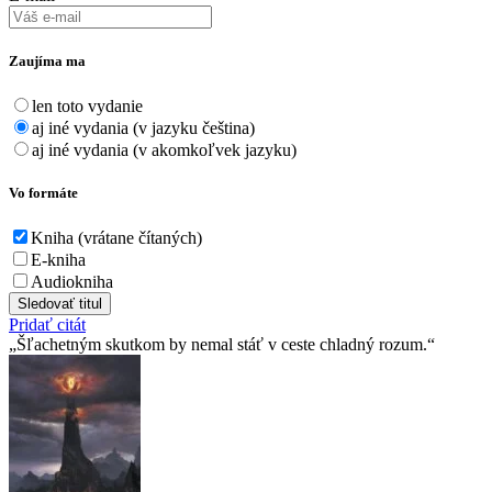
Zaujíma ma
len toto vydanie
aj iné vydania (v jazyku čeština)
aj iné vydania (v akomkoľvek jazyku)
Vo formáte
Kniha (vrátane čítaných)
E-kniha
Audiokniha
Sledovať titul
Pridať citát
Šľachetným skutkom by nemal stáť v ceste chladný rozum.