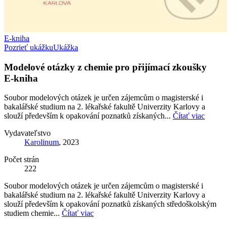
E-kniha
Pozrieť ukážku
Ukážka
Modelové otázky z chemie pro přijímací zkoušky
E-kniha
Soubor modelových otázek je určen zájemcům o magisterské i
bakalářské studium na 2. lékařské fakultě Univerzity Karlovy a
slouží především k opakování poznatků získaných...
Čítať viac
Vydavateľstvo
Karolinum
, 2023
Počet strán
222
Soubor modelových otázek je určen zájemcům o magisterské i
bakalářské studium na 2. lékařské fakultě Univerzity Karlovy a
slouží především k opakování poznatků získaných středoškolským
studiem chemie...
Čítať viac