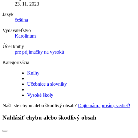
23. 11. 2023
Jazyk
čeština
Vydavateľstvo
Karolinum
Účel knihy
pre prijímačky na vysokú
Kategorizácia
Knihy
Učebnice a slovníky
Vysoké školy
Našli ste chybu alebo škodlivý obsah?
Dajte nám, prosím, vedieť!
Nahlásiť chybu alebo škodlivý obsah