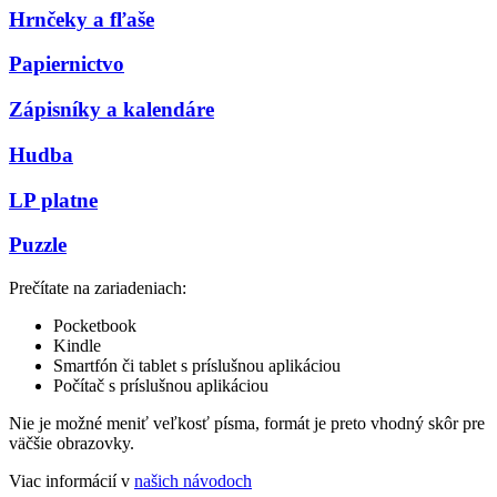
Hrnčeky a fľaše
Papiernictvo
Zápisníky a kalendáre
Hudba
LP platne
Puzzle
Prečítate na zariadeniach:
Pocketbook
Kindle
Smartfón či tablet s príslušnou aplikáciou
Počítač s príslušnou aplikáciou
Nie je možné meniť veľkosť písma, formát je preto vhodný skôr pre
väčšie obrazovky.
Viac informácií v
našich návodoch