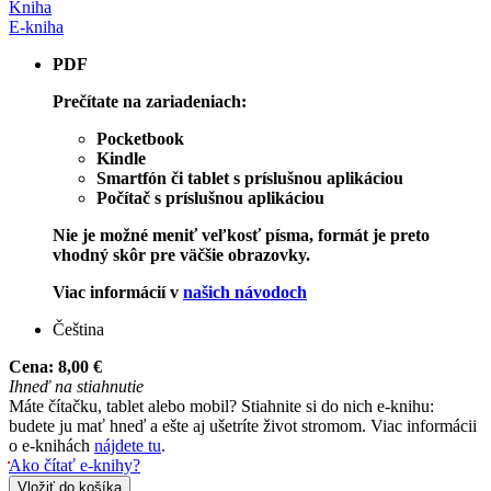
Kniha
E-kniha
PDF
Prečítate na zariadeniach:
Pocketbook
Kindle
Smartfón či tablet s príslušnou aplikáciou
Počítač s príslušnou aplikáciou
Nie je možné meniť veľkosť písma, formát je preto
vhodný skôr pre väčšie obrazovky.
Viac informácií v
našich návodoch
Čeština
Cena:
8,00 €
Ihneď na stiahnutie
Máte čítačku, tablet alebo mobil? Stiahnite si do nich e-knihu:
budete ju mať hneď a ešte aj ušetríte život stromom. Viac informácii
o e-knihách
nájdete tu
.
Ako čítať e-knihy?
Vložiť do košíka