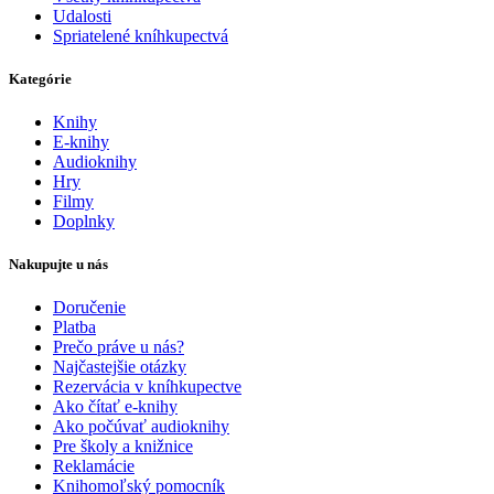
Udalosti
Spriatelené kníhkupectvá
Kategórie
Knihy
E-knihy
Audioknihy
Hry
Filmy
Doplnky
Nakupujte u nás
Doručenie
Platba
Prečo práve u nás?
Najčastejšie otázky
Rezervácia v kníhkupectve
Ako čítať e-knihy
Ako počúvať audioknihy
Pre školy a knižnice
Reklamácie
Knihomoľský pomocník