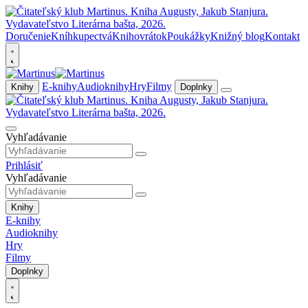
Doručenie
Kníhkupectvá
Knihovrátok
Poukážky
Knižný blog
Kontakt
E-knihy
Audioknihy
Hry
Filmy
Knihy
Doplnky
Vyhľadávanie
Prihlásiť
Vyhľadávanie
Knihy
E-knihy
Audioknihy
Hry
Filmy
Doplnky