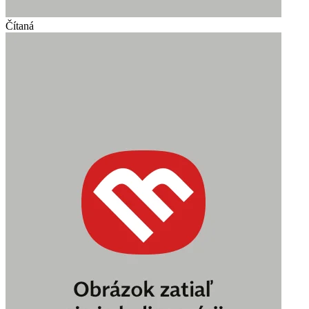
Čítaná