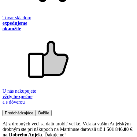
Tovar skladom
expedujeme
okamžite
U nás nakupujete
vždy bezpečne
a s dôverou
Predchádzajúce
Ďalšie
Aj z drobných vecí sa dajú urobiť veľké. Vďaka vašim Anjelským
drobným ste pri nákupoch na Martinuse darovali už
1 501 846,00 €
na Dobrého Anjela
. Ďakujeme!