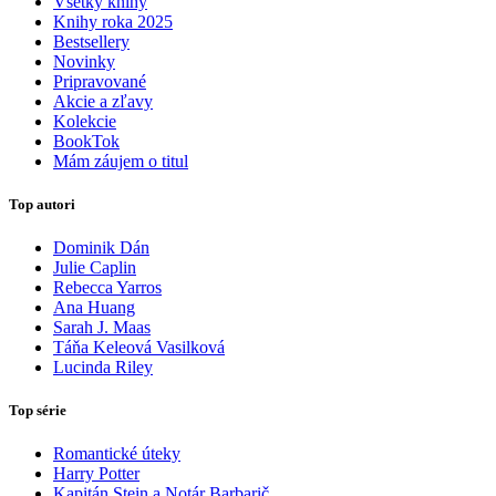
Všetky knihy
Knihy roka 2025
Bestsellery
Novinky
Pripravované
Akcie a zľavy
Kolekcie
BookTok
Mám záujem o titul
Top autori
Dominik Dán
Julie Caplin
Rebecca Yarros
Ana Huang
Sarah J. Maas
Táňa Keleová Vasilková
Lucinda Riley
Top série
Romantické úteky
Harry Potter
Kapitán Stein a Notár Barbarič