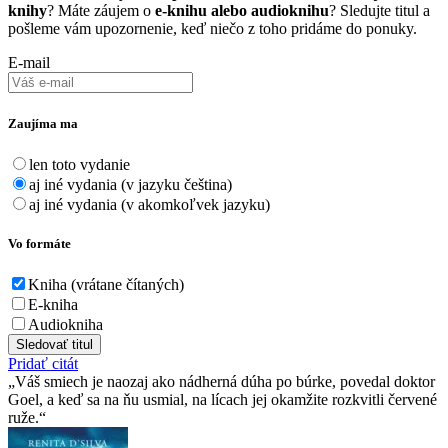
knihy
? Máte záujem o
e-knihu alebo audioknihu
? Sledujte titul a
pošleme vám upozornenie, keď niečo z toho pridáme do ponuky.
E-mail
Zaujíma ma
len toto vydanie
aj iné vydania (v jazyku čeština)
aj iné vydania (v akomkoľvek jazyku)
Vo formáte
Kniha (vrátane čítaných)
E-kniha
Audiokniha
Sledovať titul
Pridať citát
Váš smiech je naozaj ako nádherná dúha po búrke, povedal doktor
Goel, a keď sa na ňu usmial, na lícach jej okamžite rozkvitli červené
ruže.