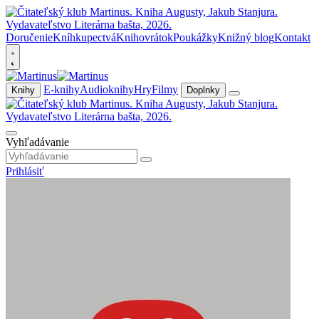
Doručenie
Kníhkupectvá
Knihovrátok
Poukážky
Knižný blog
Kontakt
E-knihy
Audioknihy
Hry
Filmy
Knihy
Doplnky
Vyhľadávanie
Prihlásiť