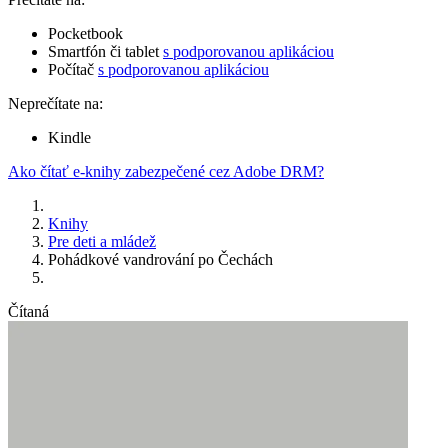
Pocketbook
Smartfón či tablet
s podporovanou aplikáciou
Počítač
s podporovanou aplikáciou
Neprečítate na:
Kindle
Ako čítať e-knihy zabezpečené cez Adobe DRM?
Knihy
Pre deti a mládež
Pohádkové vandrování po Čechách
Čítaná