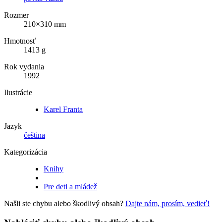
Rozmer
210×310 mm
Hmotnosť
1413 g
Rok vydania
1992
Ilustrácie
Karel Franta
Jazyk
čeština
Kategorizácia
Knihy
Pre deti a mládež
Našli ste chybu alebo škodlivý obsah?
Dajte nám, prosím, vedieť!