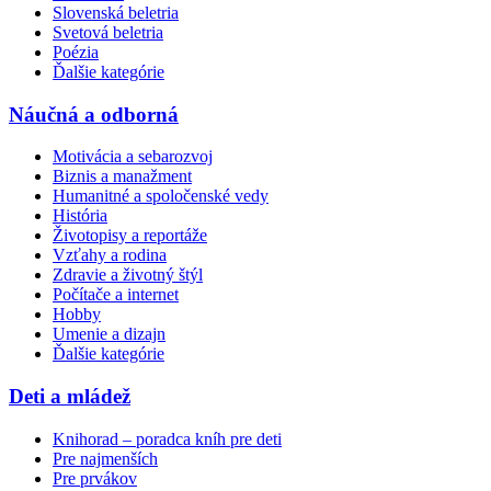
Slovenská beletria
Svetová beletria
Poézia
Ďalšie kategórie
Náučná a odborná
Motivácia a sebarozvoj
Biznis a manažment
Humanitné a spoločenské vedy
História
Životopisy a reportáže
Vzťahy a rodina
Zdravie a životný štýl
Počítače a internet
Hobby
Umenie a dizajn
Ďalšie kategórie
Deti a mládež
Knihorad – poradca kníh pre deti
Pre najmenších
Pre prvákov