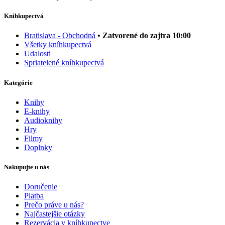
Kníhkupectvá
Bratislava - Obchodná
• Zatvorené do zajtra 10:00
Všetky kníhkupectvá
Udalosti
Spriatelené kníhkupectvá
Kategórie
Knihy
E-knihy
Audioknihy
Hry
Filmy
Doplnky
Nakupujte u nás
Doručenie
Platba
Prečo práve u nás?
Najčastejšie otázky
Rezervácia v kníhkupectve