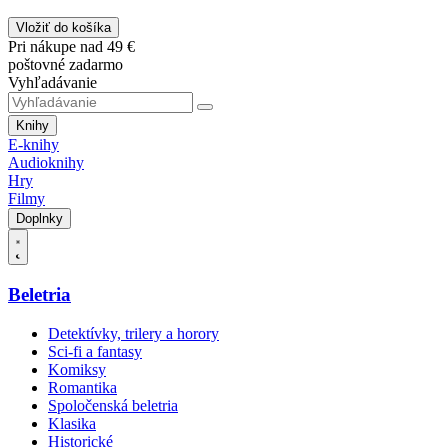
Vložiť do košíka
Pri nákupe nad 49 €
poštovné zadarmo
Vyhľadávanie
Knihy
E-knihy
Audioknihy
Hry
Filmy
Doplnky
Beletria
Detektívky, trilery a horory
Sci-fi a fantasy
Komiksy
Romantika
Spoločenská beletria
Klasika
Historické