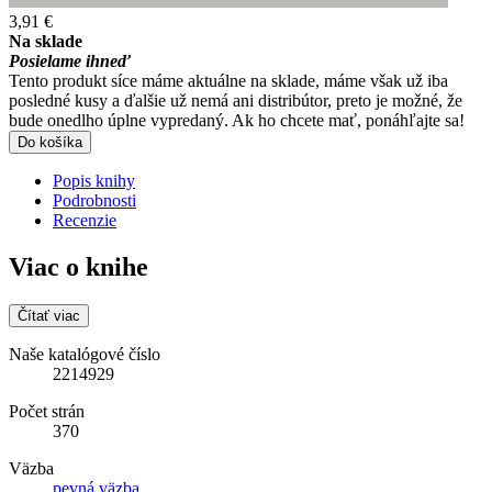
3,91 €
Na sklade
Posielame ihneď
Tento produkt síce máme aktuálne na sklade, máme však už iba
posledné kusy a ďalšie už nemá ani distribútor, preto je možné, že
bude onedlho úplne vypredaný. Ak ho chcete mať, ponáhľajte sa!
Do košíka
Popis knihy
Podrobnosti
Recenzie
Viac o knihe
Čítať viac
Naše katalógové číslo
2214929
Počet strán
370
Väzba
pevná väzba