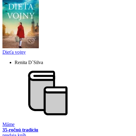
Dieťa vojny
Renita D´Silva
Máme
35-ročnú tradíciu
predaja kníh