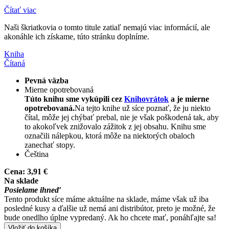
Čítať viac
Naši škriatkovia o tomto titule zatiaľ nemajú viac informácií, ale
akonáhle ich získame, túto stránku doplníme.
Kniha
Čítaná
Pevná väzba
Mierne opotrebovaná
Túto knihu sme vykúpili cez
Knihovrátok
a je mierne
opotrebovaná.
Na tejto knihe už síce poznať, že ju niekto
čítal, môže jej chýbať prebal, nie je však poškodená tak, aby
to akokoľvek znižovalo zážitok z jej obsahu. Knihu sme
označili nálepkou, ktorá môže na niektorých obaloch
zanechať stopy.
Čeština
Cena:
3,91 €
Na sklade
Posielame ihneď
Tento produkt síce máme aktuálne na sklade, máme však už iba
posledné kusy a ďalšie už nemá ani distribútor, preto je možné, že
bude onedlho úplne vypredaný. Ak ho chcete mať, ponáhľajte sa!
Vložiť do košíka