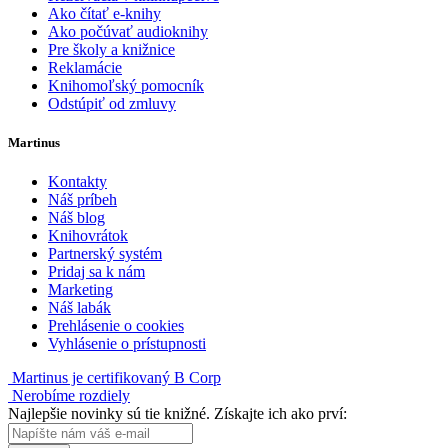
Ako čítať e-knihy
Ako počúvať audioknihy
Pre školy a knižnice
Reklamácie
Knihomoľský pomocník
Odstúpiť od zmluvy
Martinus
Kontakty
Náš príbeh
Náš blog
Knihovrátok
Partnerský systém
Pridaj sa k nám
Marketing
Náš labák
Prehlásenie o cookies
Vyhlásenie o prístupnosti
Martinus je certifikovaný B Corp
Nerobíme rozdiely
Najlepšie novinky sú tie knižné. Získajte ich ako prví: