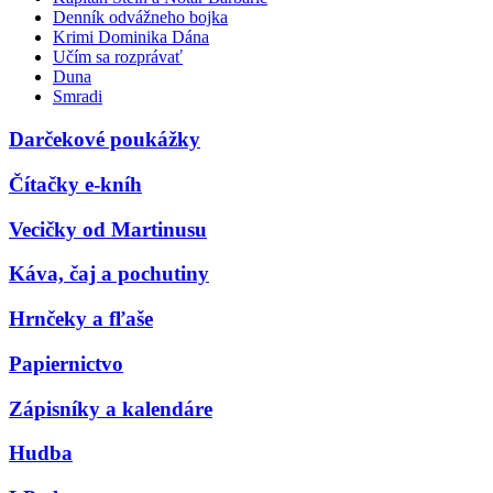
Denník odvážneho bojka
Krimi Dominika Dána
Učím sa rozprávať
Duna
Smradi
Darčekové poukážky
Čítačky e-kníh
Vecičky od Martinusu
Káva, čaj a pochutiny
Hrnčeky a fľaše
Papiernictvo
Zápisníky a kalendáre
Hudba