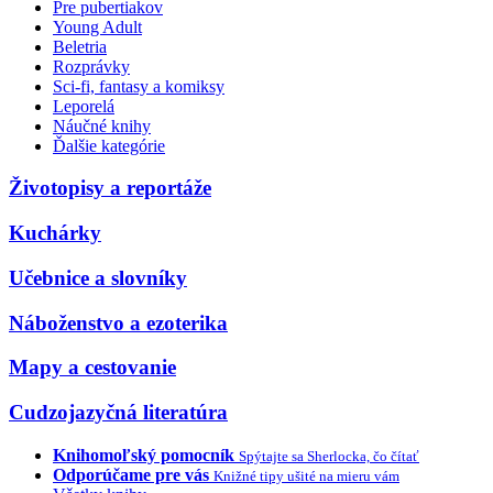
Pre pubertiakov
Young Adult
Beletria
Rozprávky
Sci-fi, fantasy a komiksy
Leporelá
Náučné knihy
Ďalšie kategórie
Životopisy a reportáže
Kuchárky
Učebnice a slovníky
Náboženstvo a ezoterika
Mapy a cestovanie
Cudzojazyčná literatúra
Knihomoľský pomocník
Spýtajte sa Sherlocka, čo čítať
Odporúčame pre vás
Knižné tipy ušité na mieru vám