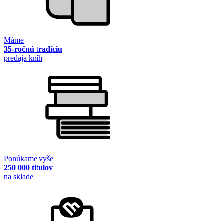
Máme
35-ročnú tradíciu
predaja kníh
Ponúkame vyše
250 000 titulov
na sklade