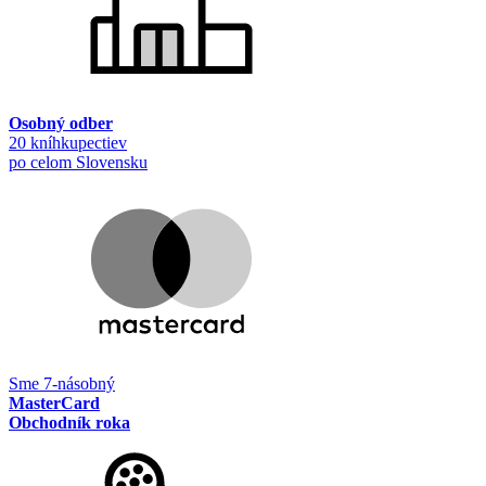
Osobný odber
20 kníhkupectiev
po celom Slovensku
Sme 7-násobný
MasterCard
Obchodník roka