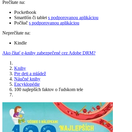
Prečítate na:
Pocketbook
Smartfón či tablet
s podporovanou aplikáciou
Počítač
s podporovanou aplikáciou
Neprečítate na:
Kindle
Ako čítať e-knihy zabezpečené cez Adobe DRM?
Knihy
Pre deti a mládež
Náučné knihy
Encyklopédie
100 najlepších faktov o ľudskom tele