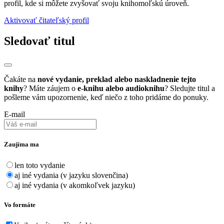
profil, kde si môžete zvyšovať svoju knihomoľskú úroveň.
Aktivovať čitateľský profil
Sledovať titul
Čakáte na
nové vydanie, preklad alebo naskladnenie tejto
knihy
? Máte záujem o
e-knihu alebo audioknihu
? Sledujte titul a
pošleme vám upozornenie, keď niečo z toho pridáme do ponuky.
E-mail
Zaujíma ma
len toto vydanie
aj iné vydania (v jazyku slovenčina)
aj iné vydania (v akomkoľvek jazyku)
Vo formáte