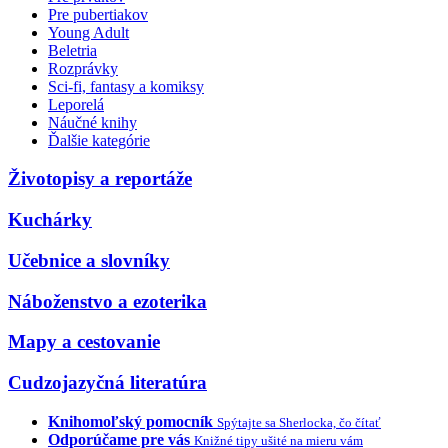
Pre pubertiakov
Young Adult
Beletria
Rozprávky
Sci-fi, fantasy a komiksy
Leporelá
Náučné knihy
Ďalšie kategórie
Životopisy a reportáže
Kuchárky
Učebnice a slovníky
Náboženstvo a ezoterika
Mapy a cestovanie
Cudzojazyčná literatúra
Knihomoľský pomocník
Spýtajte sa Sherlocka, čo čítať
Odporúčame pre vás
Knižné tipy ušité na mieru vám