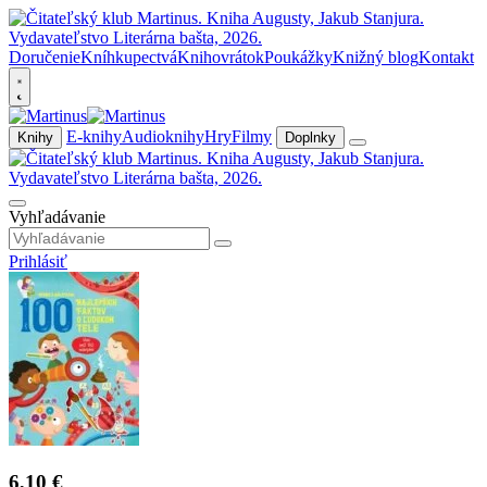
Doručenie
Kníhkupectvá
Knihovrátok
Poukážky
Knižný blog
Kontakt
E-knihy
Audioknihy
Hry
Filmy
Knihy
Doplnky
Vyhľadávanie
Prihlásiť
6,10 €