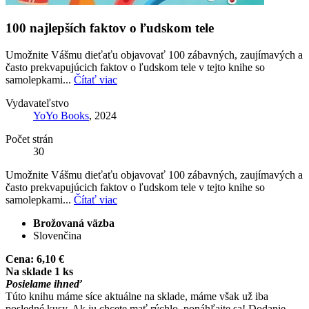
100 najlepších faktov o ľudskom tele
Umožnite Vášmu dieťaťu objavovať 100 zábavných, zaujímavých a
často prekvapujúcich faktov o ľudskom tele v tejto knihe so
samolepkami...
Čítať viac
Vydavateľstvo
YoYo Books
, 2024
Počet strán
30
Umožnite Vášmu dieťaťu objavovať 100 zábavných, zaujímavých a
často prekvapujúcich faktov o ľudskom tele v tejto knihe so
samolepkami...
Čítať viac
Brožovaná väzba
Slovenčina
Cena:
6,10 €
Na sklade 1 ks
Posielame ihneď
Túto knihu máme síce aktuálne na sklade, máme však už iba
posledné kusy. Ak ju chcete mať rýchlo, ponáhľajte sa! Dodanie