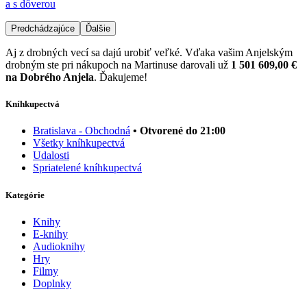
a s dôverou
Predchádzajúce
Ďalšie
Aj z drobných vecí sa dajú urobiť veľké. Vďaka vašim Anjelským
drobným ste pri nákupoch na Martinuse darovali už
1 501 609,00 €
na Dobrého Anjela
. Ďakujeme!
Kníhkupectvá
Bratislava - Obchodná
• Otvorené do 21:00
Všetky kníhkupectvá
Udalosti
Spriatelené kníhkupectvá
Kategórie
Knihy
E-knihy
Audioknihy
Hry
Filmy
Doplnky