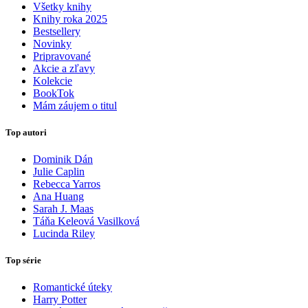
Všetky knihy
Knihy roka 2025
Bestsellery
Novinky
Pripravované
Akcie a zľavy
Kolekcie
BookTok
Mám záujem o titul
Top autori
Dominik Dán
Julie Caplin
Rebecca Yarros
Ana Huang
Sarah J. Maas
Táňa Keleová Vasilková
Lucinda Riley
Top série
Romantické úteky
Harry Potter