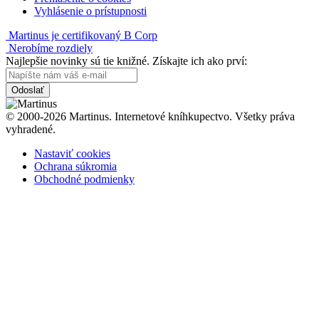
Vyhlásenie o prístupnosti
Martinus je certifikovaný B Corp
Nerobíme rozdiely
Najlepšie novinky sú tie knižné. Získajte ich ako prví:
Odoslať
© 2000-2026 Martinus. Internetové kníhkupectvo. Všetky práva
vyhradené.
Nastaviť cookies
Ochrana súkromia
Obchodné podmienky