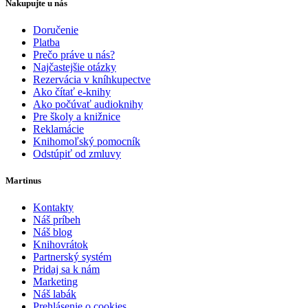
Nakupujte u nás
Doručenie
Platba
Prečo práve u nás?
Najčastejšie otázky
Rezervácia v kníhkupectve
Ako čítať e-knihy
Ako počúvať audioknihy
Pre školy a knižnice
Reklamácie
Knihomoľský pomocník
Odstúpiť od zmluvy
Martinus
Kontakty
Náš príbeh
Náš blog
Knihovrátok
Partnerský systém
Pridaj sa k nám
Marketing
Náš labák
Prehlásenie o cookies