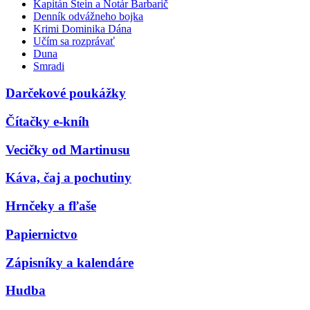
Kapitán Stein a Notár Barbarič
Denník odvážneho bojka
Krimi Dominika Dána
Učím sa rozprávať
Duna
Smradi
Darčekové poukážky
Čítačky e-kníh
Vecičky od Martinusu
Káva, čaj a pochutiny
Hrnčeky a fľaše
Papiernictvo
Zápisníky a kalendáre
Hudba