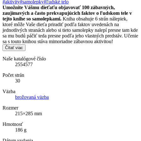
#aktivity
#samolepky
#ľudské telo
Umožnite Vášmu dieťaťu objavovať 100 zábavných,
zaujímavých a často prekvapujúcich faktov o ľudskom tele v
tejto knihe so samolepkami.
Kniha obsahuje 6 strán nálepiek,
ktoré môže Vaše dieťa priradiť podľa faktov uvedenách na
jednotlivých stranách alebo si tieto samolepky nalepí presne tam kde
sa mu budú páčiť teda presne podľa jeho vlastných predstáv. Učenie
sa s touto knihou stáva mimoriadne zábavnou aktivitou!
Čítať viac
Naše katalógové číslo
2554577
Počet strán
30
Väzba
brožovaná väzba
Rozmer
215×285 mm
Hmotnosť
186 g
Dátum vydania