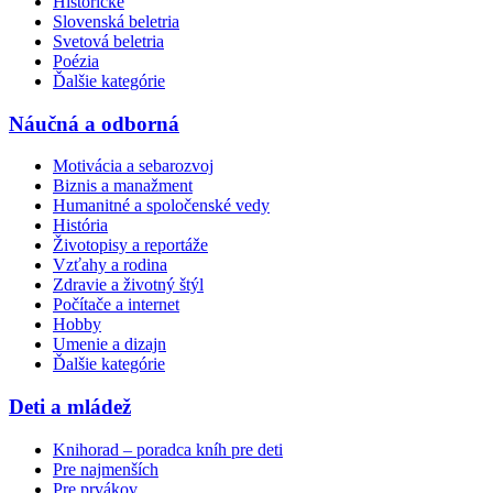
Historické
Slovenská beletria
Svetová beletria
Poézia
Ďalšie kategórie
Náučná a odborná
Motivácia a sebarozvoj
Biznis a manažment
Humanitné a spoločenské vedy
História
Životopisy a reportáže
Vzťahy a rodina
Zdravie a životný štýl
Počítače a internet
Hobby
Umenie a dizajn
Ďalšie kategórie
Deti a mládež
Knihorad – poradca kníh pre deti
Pre najmenších
Pre prvákov