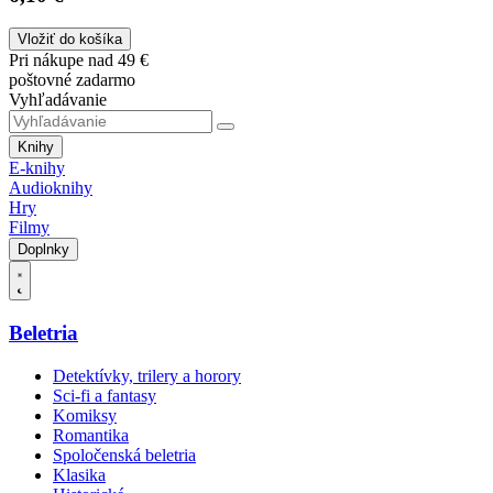
Vložiť do košíka
Pri nákupe nad 49 €
poštovné zadarmo
Vyhľadávanie
Knihy
E-knihy
Audioknihy
Hry
Filmy
Doplnky
Beletria
Detektívky, trilery a horory
Sci-fi a fantasy
Komiksy
Romantika
Spoločenská beletria
Klasika