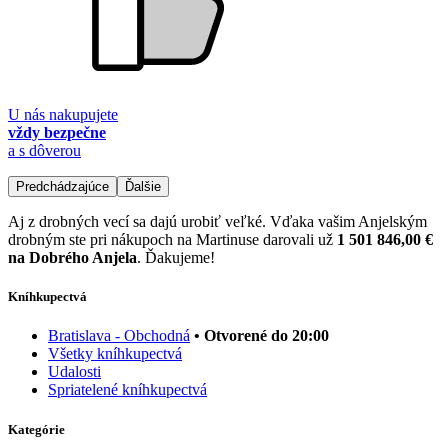
U nás nakupujete
vždy bezpečne
a s dôverou
Predchádzajúce
Ďalšie
Aj z drobných vecí sa dajú urobiť veľké. Vďaka vašim Anjelským
drobným ste pri nákupoch na Martinuse darovali už
1 501 846,00 €
na Dobrého Anjela
. Ďakujeme!
Kníhkupectvá
Bratislava - Obchodná
• Otvorené do 20:00
Všetky kníhkupectvá
Udalosti
Spriatelené kníhkupectvá
Kategórie