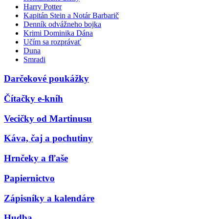
Harry Potter
Kapitán Stein a Notár Barbarič
Denník odvážneho bojka
Krimi Dominika Dána
Učím sa rozprávať
Duna
Smradi
Darčekové poukážky
Čítačky e-kníh
Vecičky od Martinusu
Káva, čaj a pochutiny
Hrnčeky a fľaše
Papiernictvo
Zápisníky a kalendáre
Hudba