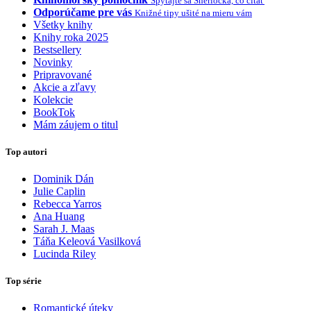
Spýtajte sa Sherlocka, čo čítať
Odporúčame pre vás
Knižné tipy ušité na mieru vám
Všetky knihy
Knihy roka 2025
Bestsellery
Novinky
Pripravované
Akcie a zľavy
Kolekcie
BookTok
Mám záujem o titul
Top autori
Dominik Dán
Julie Caplin
Rebecca Yarros
Ana Huang
Sarah J. Maas
Táňa Keleová Vasilková
Lucinda Riley
Top série
Romantické úteky