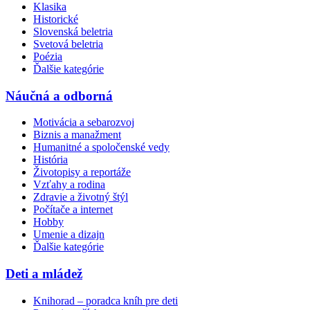
Klasika
Historické
Slovenská beletria
Svetová beletria
Poézia
Ďalšie kategórie
Náučná a odborná
Motivácia a sebarozvoj
Biznis a manažment
Humanitné a spoločenské vedy
História
Životopisy a reportáže
Vzťahy a rodina
Zdravie a životný štýl
Počítače a internet
Hobby
Umenie a dizajn
Ďalšie kategórie
Deti a mládež
Knihorad – poradca kníh pre deti