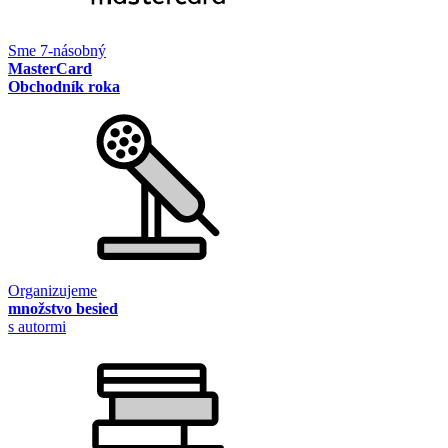
Sme 7-násobný
MasterCard
Obchodník roka
Organizujeme
množstvo besied
s autormi