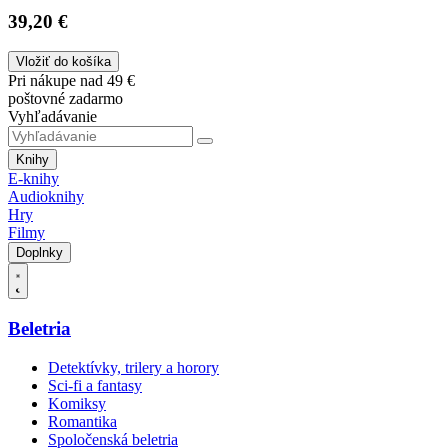
39,20 €
Vložiť do košíka
Pri nákupe nad 49 €
poštovné zadarmo
Vyhľadávanie
Knihy
E-knihy
Audioknihy
Hry
Filmy
Doplnky
Beletria
Detektívky, trilery a horory
Sci-fi a fantasy
Komiksy
Romantika
Spoločenská beletria