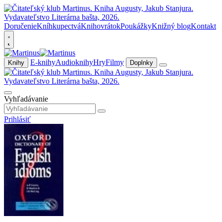
Doručenie
Kníhkupectvá
Knihovrátok
Poukážky
Knižný blog
Kontakt
E-knihy
Audioknihy
Hry
Filmy
Knihy
Doplnky
Vyhľadávanie
Prihlásiť