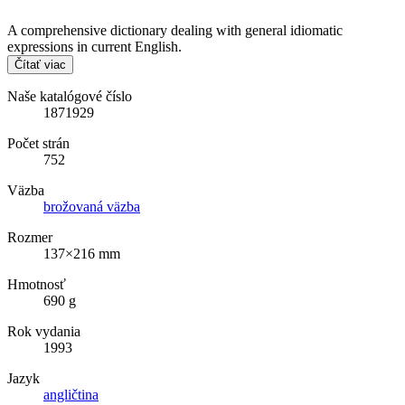
A comprehensive dictionary dealing with general idiomatic
expressions in current English.
Čítať viac
Naše katalógové číslo
1871929
Počet strán
752
Väzba
brožovaná väzba
Rozmer
137×216 mm
Hmotnosť
690 g
Rok vydania
1993
Jazyk
angličtina