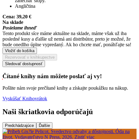
zanechať stopy.
Angličtina
Cena:
39,20 €
Na sklade
Posielame ihneď
Tento produkt síce máme aktuálne na sklade, máme však už iba
posledné kusy a ďalšie už nemá ani distribútor, preto je možné, že
bude onedlho úplne vypredaný. Ak ho chcete mať, ponáhľajte sa!
Vložiť do košíka
Rezervovať v kníhkupectve
Sledovať dostupnosť
Čítané knihy nám môžete poslať aj vy!
Pošlite nám svoje prečítané knihy a získajte poukážku na nákup.
Vyskúšať Knihovrátok
Naši škriatkovia odporúčajú
Predchádzajúce
Ďalšie