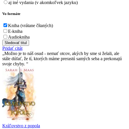
aj iné vydania (v akomkoľvek jazyku)
Vo formáte
Kniha (vrátane čítaných)
E-kniha
Audiokniha
Sledovať titul
Pridať citát
Možno je to náš osud - nemať otcov, akých by sme si želali, ale
stále dúfať, že tí­, ktorých máme prerastú samých seba a prekonajú
svoje chyby.
Kráľovstvo z popola