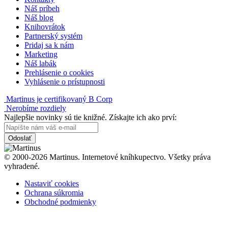
Náš príbeh
Náš blog
Knihovrátok
Partnerský systém
Pridaj sa k nám
Marketing
Náš labák
Prehlásenie o cookies
Vyhlásenie o prístupnosti
Martinus je certifikovaný B Corp
Nerobíme rozdiely
Najlepšie novinky sú tie knižné. Získajte ich ako prví:
Odoslať
© 2000-2026 Martinus. Internetové kníhkupectvo. Všetky práva
vyhradené.
Nastaviť cookies
Ochrana súkromia
Obchodné podmienky