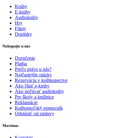
Knihy
E-knihy
Audioknihy
Hry
Filmy
Doplnky
Nakupujte u nás
Doručenie
Platba
Prečo práve u nás?
Najčastejšie otázky
Rezervácia v kníhkupectve
Ako čítať e-knihy
Ako počúvať audioknihy
Pre školy a knižnice
Reklamácie
Knihomoľský pomocník
Odstúpiť od zmluvy
Martinus
Kontakty