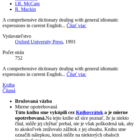
I.R. McCaig
R. Mackin
A comprehensive dictionary dealing with general idiomatic
expressions in current English...
Čítať viac
Vydavateľstvo
Oxford University Press
, 1993
Počet strán
752
A comprehensive dictionary dealing with general idiomatic
expressions in current English...
Čítať viac
Kniha
Čítaná
Brožovaná väzba
Mierne opotrebovaná
Túto knihu sme vykúpili cez
Knihovrátok
a je mierne
opotrebovaná.
Na tejto knihe už síce poznať, že ju niekto
čítal, môže jej chýbať prebal, nie je však poškodená tak, aby
to akokoľvek znižovalo zážitok z jej obsahu. Knihu sme
označili nálepkou, ktorá môže na niektorých obaloch