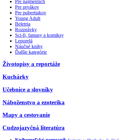
Pre najmenších
Pre prvákov
Pre pubertiakov
Young Adult
Beletria
Rozprávky
Sci-fi, fantasy a komiksy
Leporelá
Náučné knihy
Ďalšie kategórie
Životopisy a reportáže
Kuchárky
Učebnice a slovníky
Náboženstvo a ezoterika
Mapy a cestovanie
Cudzojazyčná literatúra
Knihomoľský pomocník