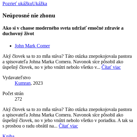
Pozrieť ukážku
Ukážka
Neúprosné nie zhonu
Ako si v chaose moderného sveta udržať emočné zdravie a
duchovný život
John Mark Comer
Aký človek sa to zo mňa stáva? Táto otázka znepokojovala pastora
a spisovateľa Johna Marka Comera. Navonok síce pôsobil ako
úspešný človek, no v jeho vnútri nebolo všetko v...
Čítať viac
Vydavateľstvo
Kumran
, 2023
Počet strán
272
Aký človek sa to zo mňa stáva? Táto otázka znepokojovala pastora
a spisovateľa Johna Marka Comera. Navonok síce pôsobil ako
úspešný človek, no v jeho vnútri nebolo všetko v poriadku. A tak sa
s prosbou o radu obrátil na...
Čítať viac
Kniha