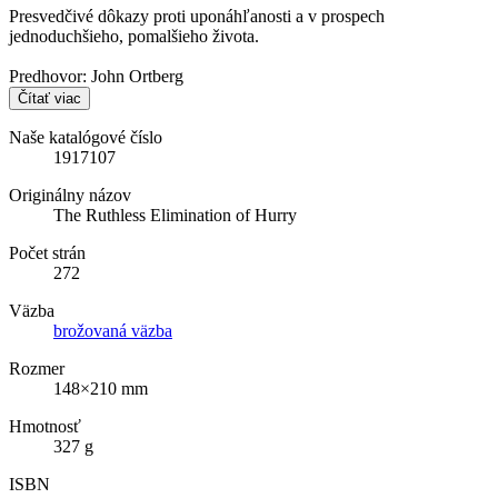
Presvedčivé dôkazy proti uponáhľanosti a v prospech
jednoduchšieho, pomalšieho života.
Predhovor: John Ortberg
Čítať viac
Naše katalógové číslo
1917107
Originálny názov
The Ruthless Elimination of Hurry
Počet strán
272
Väzba
brožovaná väzba
Rozmer
148×210 mm
Hmotnosť
327 g
ISBN