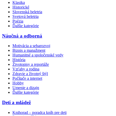
Klasika
Historické
Slovenská beletria
Svetová beletria
Poézia
Ďalšie kategórie
Náučná a odborná
Motivácia a sebarozvoj
Biznis a manažment
Humanitné a spoločenské vedy
História
Životopisy a reportáže
Vzťahy a rodina
Zdravie a životný štýl
Počítače a internet
Hobby
Umenie a dizajn
Ďalšie kategórie
Deti a mládež
Knihorad – poradca kníh pre deti