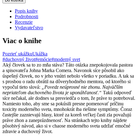
Do košíka
Popis knihy
Podrobnosti
Recenzie
Vydavateľstvo
Viac o knihe
Pozrieť ukážku
Ukážka
#duchovný život
#emócie
#moderný svet
Aký človek sa to zo mňa stáva? Táto otázka znepokojovala pastora
a spisovateľa Johna Marka Comera. Navonok síce pôsobil ako
úspešný človek, no v jeho vnútri nebolo všetko v poriadku. A tak sa
s prosbou o radu obrátil na dôveryhodného mentora, od ktorého si
vypočul tieto slová:
„Povedz neúprosné nie zhonu. Najväčším
nepriateľom duchovného života je uponáhľanosť.“
Takú odpoveď
síce nečakal, ale dodnes sa presviedča o tom, že práve to potreboval.
Namiesto toho, aby sme sa pokúsili presne pomenovať príčinu
toxicity moderného sveta, mnohokrát iba riešime symptómy. Čoraz
častejšie zaznievajú hlasy, ktoré za koreň veľkej časti zla považujú
práve zhon a zaneprázdnenosť. Na stránkach tejto knihy nájdete
pôsobivý návod, ako si v chaose moderného sveta udržať emočné
zdravie a duchovný život.