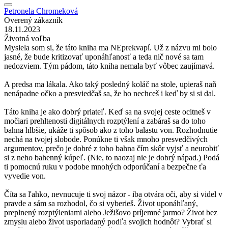
Petronela Chromeková
Overený zákazník
18.11.2023
Životná voľba
Myslela som si, že táto kniha ma NEprekvapí. Už z názvu mi bolo
jasné, že bude kritizovať uponáhľanosť a teda nič nové sa tam
nedozviem. Tým pádom, táto kniha nemala byť vôbec zaujímavá.
A predsa ma lákala. Ako taký posledný koláč na stole, upieraš naň
nenápadne očko a presviedčaš sa, že ho nechceš i keď by si si dal.
Táto kniha je ako dobrý priateľ. Keď sa na svojej ceste ocitneš v
močiari prehltenosti digitálnych rozptýlení a zabáraš sa do toho
bahna hlbšie, ukáže ti spôsob ako z toho balastu von. Rozhodnutie
nechá na tvojej slobode. Ponúkne ti však mnoho presvedčivých
argumentov, prečo je dobré z toho bahna čím skôr vyjsť a neurobiť
si z neho bahenný kúpeľ. (Nie, to naozaj nie je dobrý nápad.) Podá
ti pomocnú ruku v podobe mnohých odporúčaní a bezpečne ťa
vyvedie von.
Číta sa ľahko, nevnucuje ti svoj názor - iba otvára oči, aby si videl v
pravde a sám sa rozhodol, čo si vyberieš. Život uponáhľaný,
preplnený rozptýleniami alebo Ježišovo príjemné jarmo? Život bez
zmyslu alebo život usporiadaný podľa svojich hodnôt? Vybrať si