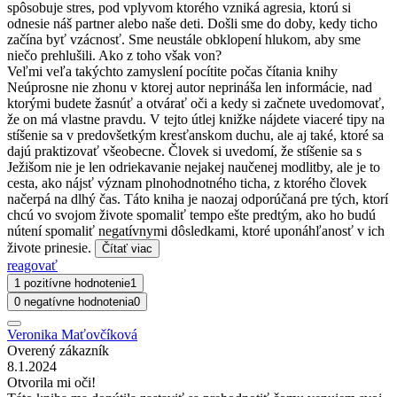
spôsobuje stres, pod vplyvom ktorého vzniká agresia, ktorú si
odnesie náš partner alebo naše deti. Došli sme do doby, kedy ticho
začína byť vzácnosť. Sme neustále obklopení hlukom, aby sme
niečo prehlušili. Ako z toho však von?
Veľmi veľa takýchto zamyslení pocítite počas čítania knihy
Neúprosne nie zhonu v ktorej autor neprináša len informácie, nad
ktorými budete žasnúť a otvárať oči a kedy si začnete uvedomovať,
že on má vlastne pravdu. V tejto útlej knižke nájdete viaceré tipy na
stíšenie sa v predovšetkým kresťanskom duchu, ale aj také, ktoré sa
dajú praktizovať všeobecne. Človek si uvedomí, že stíšenie sa s
Ježišom nie je len odriekavanie nejakej naučenej modlitby, ale je to
cesta, ako nájsť význam plnohodnotného ticha, z ktorého človek
načerpá na dlhý čas. Táto kniha je naozaj odporúčaná pre tých, ktorí
chcú vo svojom živote spomaliť tempo ešte predtým, ako ho budú
nútení spomaliť negatívnymi dôsledkami, ktoré uponáhľanosť v ich
živote prinesie.
Čítať viac
reagovať
1 pozitívne hodnotenie
1
0 negatívne hodnotenia
0
Veronika Maťovčíková
Overený zákazník
8.1.2024
Otvorila mi oči!