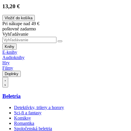
13,20 €
Vložiť do košíka
Pri nákupe nad 49 €
poštovné zadarmo
Vyhľadávanie
Knihy
E-knihy
Audioknihy
Hry
Filmy
Doplnky
Beletria
Detektívky, trilery a horory
Sci-fi a fantasy
Komiksy
Romantika
Spoločenská beletria