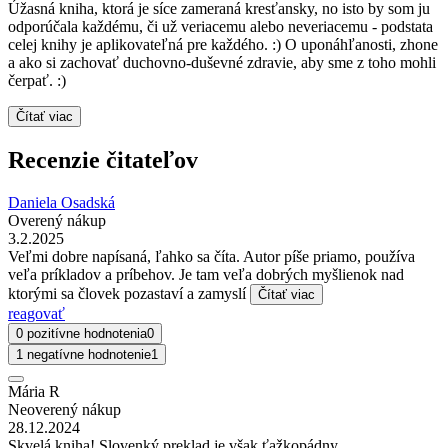
Úžasná kniha, ktorá je síce zameraná kresťansky, no isto by som ju
odporúčala každému, či už veriacemu alebo neveriacemu - podstata
celej knihy je aplikovateľná pre každého. :) O uponáhľanosti, zhone
a ako si zachovať duchovno-duševné zdravie, aby sme z toho mohli
čerpať. :)
Čítať viac
Recenzie čitateľov
Daniela Osadská
Overený nákup
3.2.2025
Veľmi dobre napísaná, ľahko sa číta. Autor píše priamo, používa
veľa príkladov a príbehov. Je tam veľa dobrých myšlienok nad
ktorými sa človek pozastaví a zamyslí
Čítať viac
reagovať
0 pozitívne hodnotenia
0
1 negatívne hodnotenie
1
Mária R
Neoverený nákup
28.12.2024
Skvelá kniha! Slovenký preklad je však ťažkopádny.