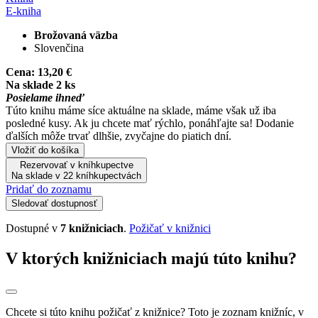
E-kniha
Brožovaná väzba
Slovenčina
Cena:
13,20 €
Na sklade 2 ks
Posielame ihneď
Túto knihu máme síce aktuálne na sklade, máme však už iba
posledné kusy. Ak ju chcete mať rýchlo, ponáhľajte sa! Dodanie
ďalších môže trvať dlhšie, zvyčajne do piatich dní.
Vložiť do košíka
Rezervovať v kníhkupectve
Na sklade v 22 kníhkupectvách
Pridať do zoznamu
Sledovať dostupnosť
Dostupné v
7 knižniciach
.
Požičať v knižnici
V ktorých knižniciach majú túto knihu?
Chcete si túto knihu požičať z knižnice? Toto je zoznam knižníc, v