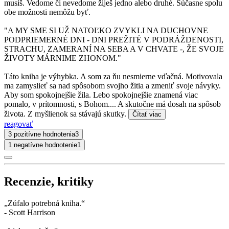
musíš. Vedome či nevedome žiješ jedno alebo druhé. Súčasne spolu
obe možnosti nemôžu byť.
"A MY SME SI UŽ NATOĽKO ZVYKLI NA DUCHOVNE
PODPRIEMERNÉ DNI - DNI PREŽITÉ V PODRÁŽDENOSTI,
STRACHU, ZAMERANÍ NA SEBA A V CHVATE -, ŽE SVOJE
ŽIVOTY MÁRNIME ZHONOM."
Táto kniha je výhybka. A som za ňu nesmierne vďačná. Motivovala
ma zamyslieť sa nad spôsobom svojho žitia a zmeniť svoje návyky.
Aby som spokojnejšie žila. Lebo spokojnejšie znamená viac
pomalo, v prítomnosti, s Bohom.... A skutočne má dosah na spôsob
života. Z myšlienok sa stávajú skutky.
Čítať viac
reagovať
3 pozitívne hodnotenia
3
1 negatívne hodnotenie
1
Recenzie, kritiky
„Zúfalo potrebná kniha.“
- Scott Harrison