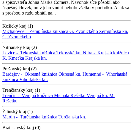
a spisovateľa Johna Marka Comera. Navonok síce pôsobil ako
úspešný človek, no v jeho vnútri nebolo všetko v poriadku. A tak sa
s prosbou o radu obrátil na...
Košický kraj (1)
Michalovce -
Zemplínska knižnica G. Zvonického
Zemplínska kn.
G. Zvonického
Nitriansky kraj (2)
Levice -
Tekovská knižnica
Tekovská kn.
Nitra -
Krajská knižnica
K. Kmeťka
Krajská kn.
Prešovský kraj (2)
Bardejov -
Okresná knižnica
Okresná kn.
Humenné -
Vihorlatská
knižnica
Vihorlatská kn.
Trenčiansky kraj (1)
Trenčín -
Verejná knižnica Michala Rešetku
Verejná kn. M.
Rešetku
Žilinský kraj (1)
Martin -
Turčianska knižnica
Turčianska kn.
Bratislavský kraj (0)