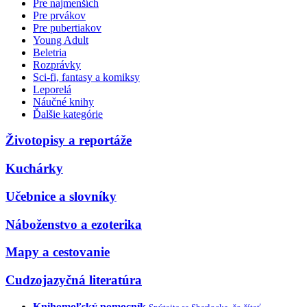
Pre najmenších
Pre prvákov
Pre pubertiakov
Young Adult
Beletria
Rozprávky
Sci-fi, fantasy a komiksy
Leporelá
Náučné knihy
Ďalšie kategórie
Životopisy a reportáže
Kuchárky
Učebnice a slovníky
Náboženstvo a ezoterika
Mapy a cestovanie
Cudzojazyčná literatúra
Knihomoľský pomocník