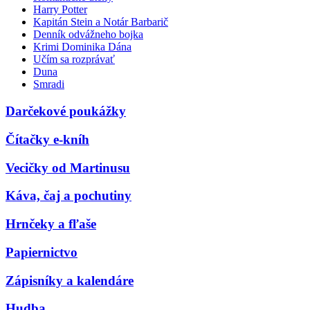
Harry Potter
Kapitán Stein a Notár Barbarič
Denník odvážneho bojka
Krimi Dominika Dána
Učím sa rozprávať
Duna
Smradi
Darčekové poukážky
Čítačky e-kníh
Vecičky od Martinusu
Káva, čaj a pochutiny
Hrnčeky a fľaše
Papiernictvo
Zápisníky a kalendáre
Hudba