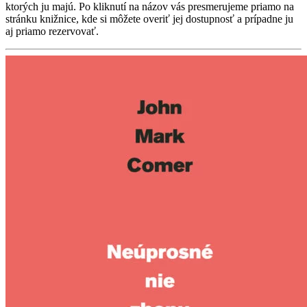
ktorých ju majú. Po kliknutí na názov vás presmerujeme priamo na
stránku knižnice, kde si môžete overiť jej dostupnosť a prípadne ju
aj priamo rezervovať.