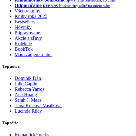
Spýtajte sa Sherlocka, čo čítať
Odporúčame pre vás
Knižné tipy ušité na mieru vám
Všetky knihy
Knihy roka 2025
Bestsellery
Novinky
Pripravované
Akcie a zľavy
Kolekcie
BookTok
Mám záujem o titul
Top autori
Dominik Dán
Julie Caplin
Rebecca Yarros
Ana Huang
Sarah J. Maas
Táňa Keleová Vasilková
Lucinda Riley
Top série
Romantické úteky