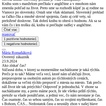
Knihu som s manželom prečítala v angličtine a v mnohom nám
zmenila pohľad na život. Preto sme sa rozhodli kúpiť ju aj rodine na
Vianoce po slovensky. Ostali sme však sklamaní. Slovenský preklad
sa ťažko číta a mnohé slovné spojenia, často aj celé vety, sú
preložené doslovne. Tak dobrú knihu to oberá o hodnotu. Ak sa sa
vám čo i len trošku dá, knihu si prečítajte radšej v angličtine.
Čítať viac
reagovať
1 pozitívne hodnotenie
1
1 negatívne hodnotenie
1
Mária Romaňáková
Overený zákazník
23.9.2024
Ako získať čas?
Súčasná doba, v ktorej sa momentálne nachádzame je taká rýchla.
Prečo je to tak? Máme veľa vecí, ktoré nám uľahčujú život,
prepravujeme sa osobným autom po rýchlostných cestách,
dokážeme sa veľmi rýchlo prepraviť z miesta na miesto. Tak prečo
náš život ide tak prirýchlo? Odpoveď je jednoduchá. V zhone sa
nachádzame my, a preto máme pocit, že ide všetko príliš rýchlo,
pretože sa všade ponáhľame, a jediná vec, čo nám neostane je čas.
Čas osamote, čas so sebou samým, čas so svojimi myšlienkami, čas
s Bohom, ČAS... Nedostatok času a neustály zhon v našej hlave