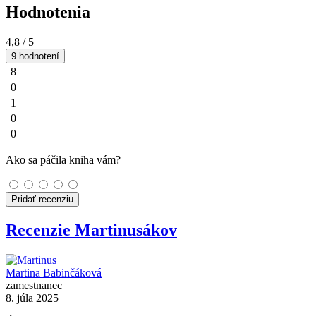
Hodnotenia
4,8
/ 5
9 hodnotení
8
0
1
0
0
Ako sa páčila kniha vám?
Pridať recenziu
Recenzie Martinusákov
Martina Babinčáková
zamestnanec
8. júla 2025