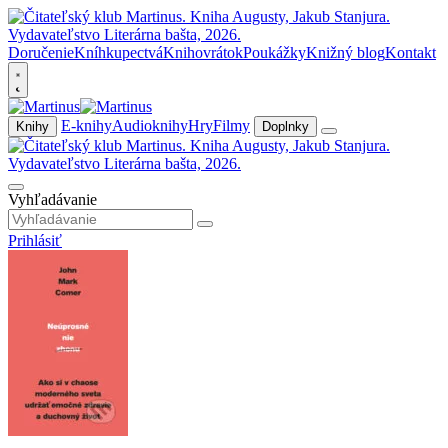
Doručenie
Kníhkupectvá
Knihovrátok
Poukážky
Knižný blog
Kontakt
E-knihy
Audioknihy
Hry
Filmy
Knihy
Doplnky
Vyhľadávanie
Prihlásiť