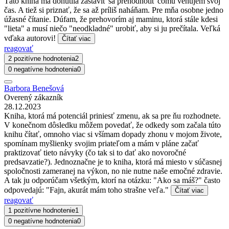
Táto kniha ma donútila zastaviť sa prehodnotiť čomu venujem svoj
čas. A tiež si priznať, že sa až príliš naháňam. Pre mňa osobne jedno
úžasné čítanie. Dúfam, že prehovorím aj maminu, ktorá stále kdesi
"lieta" a musí niečo "neodkladné" urobiť, aby si ju prečítala. Veľká
vďaka autorovi!
Čítať viac
reagovať
2 pozitívne hodnotenia
2
0 negatívne hodnotenia
0
Barbora Benešová
Overený zákazník
28.12.2023
Kniha, ktorá má potenciál priniesť zmenu, ak sa pre ňu rozhodnete.
V konečnom dôsledku môžem povedať, že odkedy som začala túto
knihu čítať, omnoho viac si všímam dopady zhonu v mojom živote,
spomínam myšlienky svojim priateľom a mám v pláne začať
praktizovať tieto návyky (čo tak si to dať ako novoročné
predsavzatie?). Jednoznačne je to kniha, ktorá má miesto v súčasnej
spoločnosti zameranej na výkon, no nie nutne naše emočné zdravie.
A tak ju odporúčam všetkým, ktorí na otázku: "Ako sa máš?" často
odpovedajú: "Fajn, akurát mám toho strašne veľa."
Čítať viac
reagovať
1 pozitívne hodnotenie
1
0 negatívne hodnotenia
0