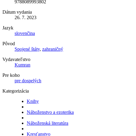
9788089993802
Dátum vydania
26. 7. 2023
Jazyk
slovenčina
Pôvod
Spojené štáty
,
zahraničný
Vydavateľstvo
Kumran
Pre koho
pre dospelých
Kategorizácia
Knihy
Náboženstvo a ezoterika
Náboženská literatúra
Kresťanstvo