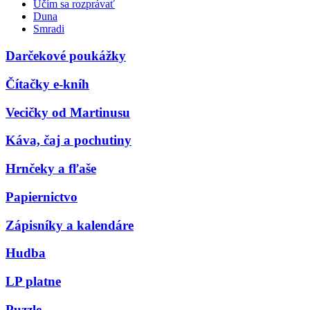
Učím sa rozprávať
Duna
Smradi
Darčekové poukážky
Čítačky e-kníh
Vecičky od Martinusu
Káva, čaj a pochutiny
Hrnčeky a fľaše
Papiernictvo
Zápisníky a kalendáre
Hudba
LP platne
Puzzle