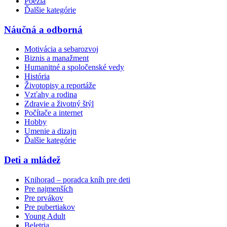
Poézia
Ďalšie kategórie
Náučná a odborná
Motivácia a sebarozvoj
Biznis a manažment
Humanitné a spoločenské vedy
História
Životopisy a reportáže
Vzťahy a rodina
Zdravie a životný štýl
Počítače a internet
Hobby
Umenie a dizajn
Ďalšie kategórie
Deti a mládež
Knihorad – poradca kníh pre deti
Pre najmenších
Pre prvákov
Pre pubertiakov
Young Adult
Beletria