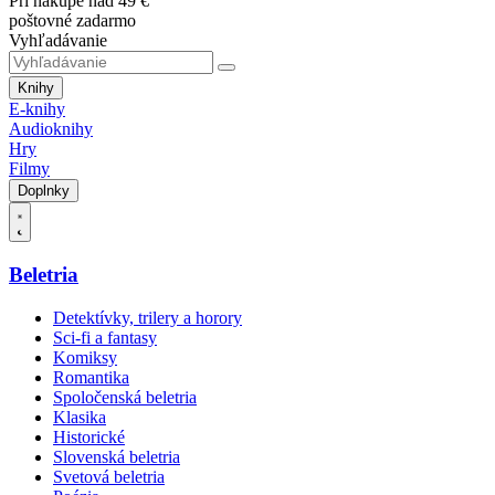
Pri nákupe nad 49 €
poštovné zadarmo
Vyhľadávanie
Knihy
E-knihy
Audioknihy
Hry
Filmy
Doplnky
Beletria
Detektívky, trilery a horory
Sci-fi a fantasy
Komiksy
Romantika
Spoločenská beletria
Klasika
Historické
Slovenská beletria
Svetová beletria