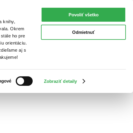
Povoliť všetko
a knihy,
ovala. Okrem
Odmietnuť
stále ho pre
u orientáciu.
dieľame aj s
Ďakujeme!
ngové
Zobraziť detaily