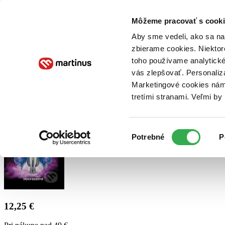
Doručenie
Kníhkupectvá
Knihovrátok
Poukážky
Knižný blog
Kontakt
Môžeme pracovať s cooki
Aby sme vedeli, ako sa na 
zbierame cookies. Niektor
E-knihy
Audioknihy
Hry
Filmy
Knihy
Doplnky
toho používame analytické
vás zlepšovať. Personaliz
Vyhľadávanie
Marketingové cookies nám 
tretími stranami. Veľmi b
Prihlásiť
Výber
Potrebné
P
súhlasu
12,25 €