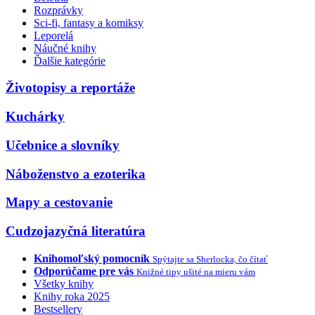
Rozprávky
Sci-fi, fantasy a komiksy
Leporelá
Náučné knihy
Ďalšie kategórie
Životopisy a reportáže
Kuchárky
Učebnice a slovníky
Náboženstvo a ezoterika
Mapy a cestovanie
Cudzojazyčná literatúra
Knihomoľský pomocník
Spýtajte sa Sherlocka, čo čítať
Odporúčame pre vás
Knižné tipy ušité na mieru vám
Všetky knihy
Knihy roka 2025
Bestsellery