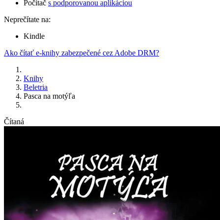
Počítač
s podporovanou aplikáciou
Neprečítate na:
Kindle
Ako čítať e-knihy zabezpečené cez Adobe DRM?
Knihy
Beletria
Pasca na motýľa
Čítaná