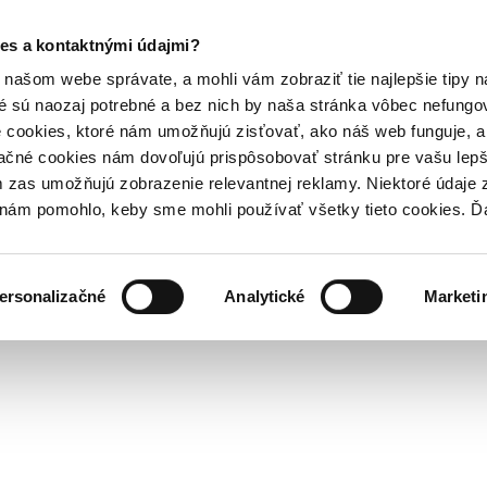
es a kontaktnými údajmi?
našom webe správate, a mohli vám zobraziť tie najlepšie tipy n
é sú naozaj potrebné a bez nich by naša stránka vôbec nefung
 cookies, ktoré nám umožňujú zisťovať, ako náš web funguje, a 
ačné cookies nám dovoľujú prispôsobovať stránku pre vašu lepši
zas umožňujú zobrazenie relevantnej reklamy. Niektoré údaje z
y nám pomohlo, keby sme mohli používať všetky tieto cookies. 
ersonalizačné
Analytické
Marketi