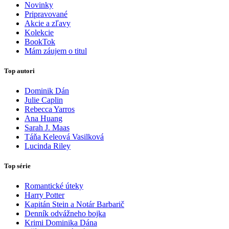
Novinky
Pripravované
Akcie a zľavy
Kolekcie
BookTok
Mám záujem o titul
Top autori
Dominik Dán
Julie Caplin
Rebecca Yarros
Ana Huang
Sarah J. Maas
Táňa Keleová Vasilková
Lucinda Riley
Top série
Romantické úteky
Harry Potter
Kapitán Stein a Notár Barbarič
Denník odvážneho bojka
Krimi Dominika Dána