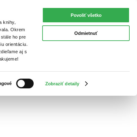
Povoliť všetko
a knihy,
ovala. Okrem
Odmietnuť
stále ho pre
u orientáciu.
dieľame aj s
Ďakujeme!
ngové
Zobraziť detaily