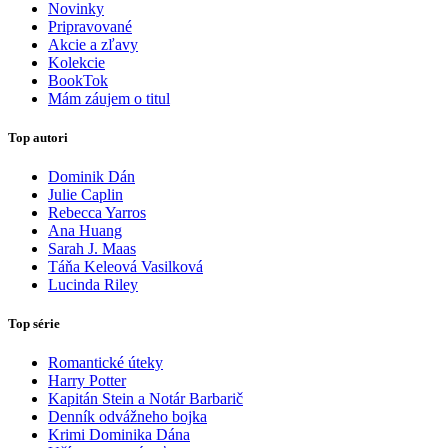
Novinky
Pripravované
Akcie a zľavy
Kolekcie
BookTok
Mám záujem o titul
Top autori
Dominik Dán
Julie Caplin
Rebecca Yarros
Ana Huang
Sarah J. Maas
Táňa Keleová Vasilková
Lucinda Riley
Top série
Romantické úteky
Harry Potter
Kapitán Stein a Notár Barbarič
Denník odvážneho bojka
Krimi Dominika Dána