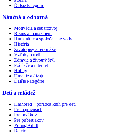
Poézia
Ďalšie kategórie
Náučná a odborná
Motivácia a sebarozvoj
Biznis a manažment
Humanitné a spoločenské vedy
História
Životopisy a reportáže
Vzťahy a rodina
Zdravie a životný štýl
Počítače a internet
Hobby
Umenie a dizajn
Ďalšie kategórie
Deti a mládež
Knihorad – poradca kníh pre deti
Pre najmenších
Pre prvákov
Pre pubertiakov
Young Adult
Beletria