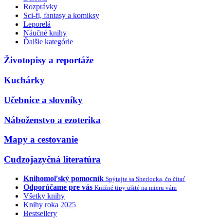
Rozprávky
Sci-fi, fantasy a komiksy
Leporelá
Náučné knihy
Ďalšie kategórie
Životopisy a reportáže
Kuchárky
Učebnice a slovníky
Náboženstvo a ezoterika
Mapy a cestovanie
Cudzojazyčná literatúra
Knihomoľský pomocník
Spýtajte sa Sherlocka, čo čítať
Odporúčame pre vás
Knižné tipy ušité na mieru vám
Všetky knihy
Knihy roka 2025
Bestsellery