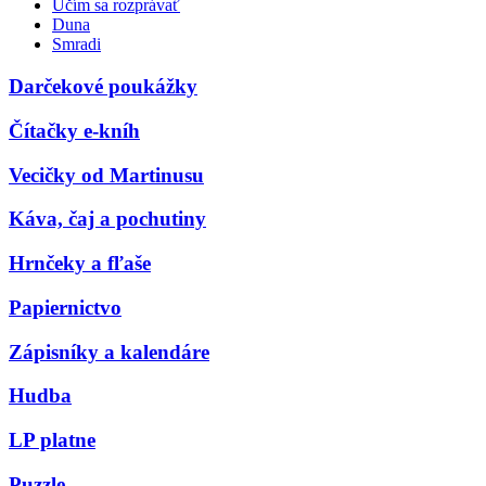
Učím sa rozprávať
Duna
Smradi
Darčekové poukážky
Čítačky e-kníh
Vecičky od Martinusu
Káva, čaj a pochutiny
Hrnčeky a fľaše
Papiernictvo
Zápisníky a kalendáre
Hudba
LP platne
Puzzle