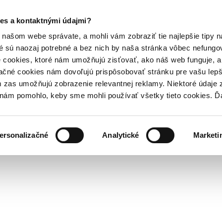
es a kontaktnými údajmi?
našom webe správate, a mohli vám zobraziť tie najlepšie tipy n
é sú naozaj potrebné a bez nich by naša stránka vôbec nefung
 cookies, ktoré nám umožňujú zisťovať, ako náš web funguje, a 
ačné cookies nám dovoľujú prispôsobovať stránku pre vašu lepši
zas umožňujú zobrazenie relevantnej reklamy. Niektoré údaje z
y nám pomohlo, keby sme mohli používať všetky tieto cookies. 
ersonalizačné
Analytické
Marketi