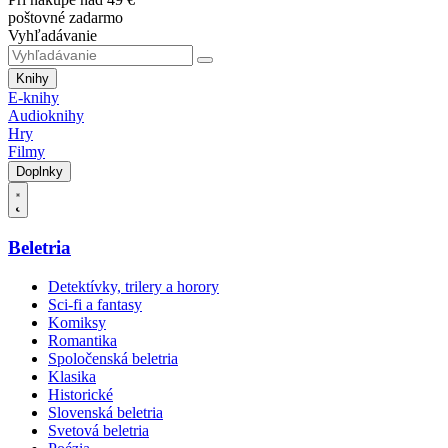
poštovné zadarmo
Vyhľadávanie
Knihy
E-knihy
Audioknihy
Hry
Filmy
Doplnky
Beletria
Detektívky, trilery a horory
Sci-fi a fantasy
Komiksy
Romantika
Spoločenská beletria
Klasika
Historické
Slovenská beletria
Svetová beletria