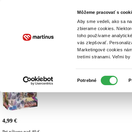
Doručenie
Kníhkupectvá
Knihovrátok
Poukážky
Knižný blog
Kontakt
Môžeme pracovať s cooki
Aby sme vedeli, ako sa na 
zbierame cookies. Niektor
E-knihy
Audioknihy
Hry
Filmy
Knihy
Doplnky
toho používame analytické
vás zlepšovať. Personaliz
Vyhľadávanie
Marketingové cookies nám 
tretími stranami. Veľmi b
Prihlásiť
Výber
Potrebné
P
súhlasu
4,99 €
Pri nákupe nad 49 €