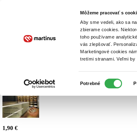
Doručenie
Kníhkupectvá
Knihovrátok
Poukážky
Knižný blog
Kontakt
Môžeme pracovať s cooki
Aby sme vedeli, ako sa na 
zbierame cookies. Niektor
E-knihy
Audioknihy
Hry
Filmy
Knihy
Doplnky
toho používame analytické
vás zlepšovať. Personaliz
Vyhľadávanie
Marketingové cookies nám 
tretími stranami. Veľmi b
Prihlásiť
Výber
Potrebné
P
súhlasu
1,90 €