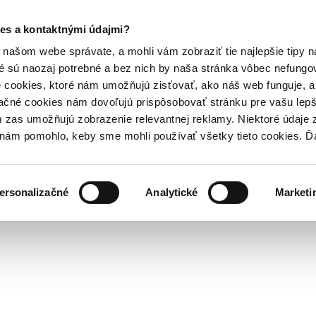
es a kontaktnými údajmi?
našom webe správate, a mohli vám zobraziť tie najlepšie tipy n
é sú naozaj potrebné a bez nich by naša stránka vôbec nefung
 cookies, ktoré nám umožňujú zisťovať, ako náš web funguje, a 
ačné cookies nám dovoľujú prispôsobovať stránku pre vašu lepši
zas umožňujú zobrazenie relevantnej reklamy. Niektoré údaje z
y nám pomohlo, keby sme mohli používať všetky tieto cookies. 
ersonalizačné
Analytické
Marketi