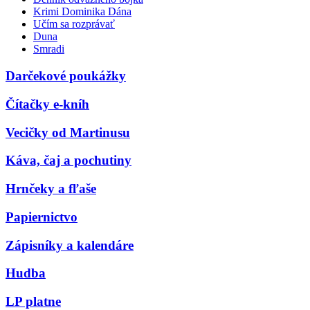
Krimi Dominika Dána
Učím sa rozprávať
Duna
Smradi
Darčekové poukážky
Čítačky e-kníh
Vecičky od Martinusu
Káva, čaj a pochutiny
Hrnčeky a fľaše
Papiernictvo
Zápisníky a kalendáre
Hudba
LP platne