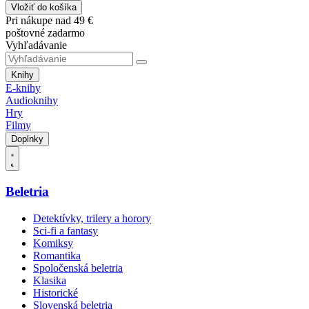
Vložiť do košíka
Pri nákupe nad 49 €
poštovné zadarmo
Vyhľadávanie
Knihy
E-knihy
Audioknihy
Hry
Filmy
Doplnky
Beletria
Detektívky, trilery a horory
Sci-fi a fantasy
Komiksy
Romantika
Spoločenská beletria
Klasika
Historické
Slovenská beletria