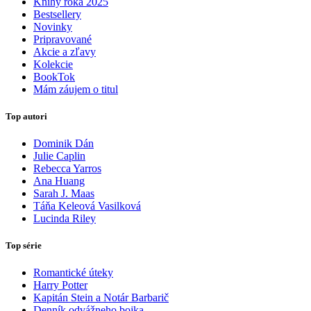
Knihy roka 2025
Bestsellery
Novinky
Pripravované
Akcie a zľavy
Kolekcie
BookTok
Mám záujem o titul
Top autori
Dominik Dán
Julie Caplin
Rebecca Yarros
Ana Huang
Sarah J. Maas
Táňa Keleová Vasilková
Lucinda Riley
Top série
Romantické úteky
Harry Potter
Kapitán Stein a Notár Barbarič
Denník odvážneho bojka