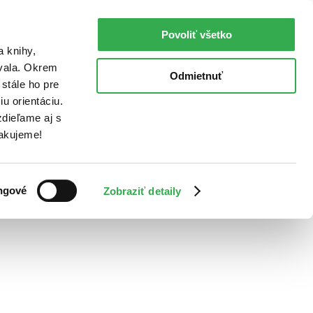
Povoliť všetko
a knihy,
ovala. Okrem
Odmietnuť
stále ho pre
u orientáciu.
dieľame aj s
Ďakujeme!
ngové
Zobraziť detaily