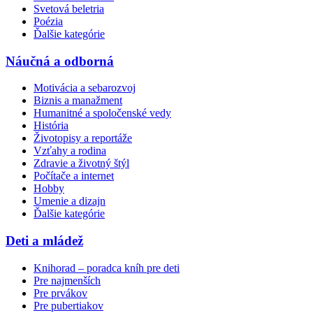
Svetová beletria
Poézia
Ďalšie kategórie
Náučná a odborná
Motivácia a sebarozvoj
Biznis a manažment
Humanitné a spoločenské vedy
História
Životopisy a reportáže
Vzťahy a rodina
Zdravie a životný štýl
Počítače a internet
Hobby
Umenie a dizajn
Ďalšie kategórie
Deti a mládež
Knihorad – poradca kníh pre deti
Pre najmenších
Pre prvákov
Pre pubertiakov