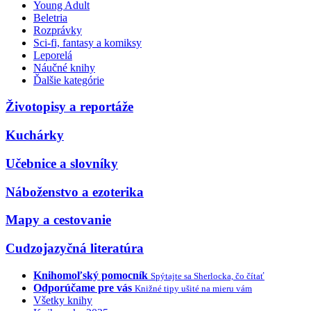
Young Adult
Beletria
Rozprávky
Sci-fi, fantasy a komiksy
Leporelá
Náučné knihy
Ďalšie kategórie
Životopisy a reportáže
Kuchárky
Učebnice a slovníky
Náboženstvo a ezoterika
Mapy a cestovanie
Cudzojazyčná literatúra
Knihomoľský pomocník
Spýtajte sa Sherlocka, čo čítať
Odporúčame pre vás
Knižné tipy ušité na mieru vám
Všetky knihy