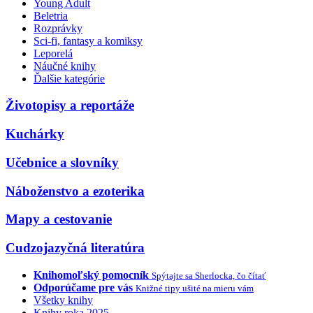
Young Adult
Beletria
Rozprávky
Sci-fi, fantasy a komiksy
Leporelá
Náučné knihy
Ďalšie kategórie
Životopisy a reportáže
Kuchárky
Učebnice a slovníky
Náboženstvo a ezoterika
Mapy a cestovanie
Cudzojazyčná literatúra
Knihomoľský pomocník
Spýtajte sa Sherlocka, čo čítať
Odporúčame pre vás
Knižné tipy ušité na mieru vám
Všetky knihy
Knihy roka 2025