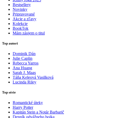
Bestsellery
Novinky
Pripravované
Akcie a zľavy
Kolekcie
BookTok
Mám záujem o titul
Top autori
Dominik Dán
Julie Caplin
Rebecca Yarros
Ana Huang
Sarah J. Maas
Táňa Keleová Vasilková
Lucinda Riley
Top série
Romantické úteky
Harry Potter
Kapitán Stein a Notár Barbarič
Denník odvážneho bojka