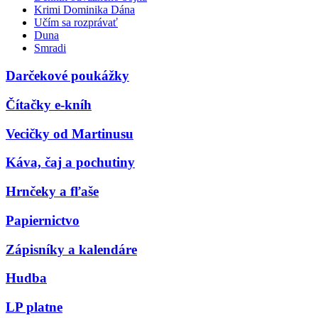
Krimi Dominika Dána
Učím sa rozprávať
Duna
Smradi
Darčekové poukážky
Čítačky e-kníh
Vecičky od Martinusu
Káva, čaj a pochutiny
Hrnčeky a fľaše
Papiernictvo
Zápisníky a kalendáre
Hudba
LP platne