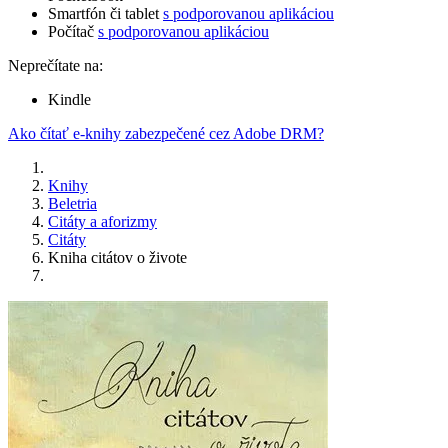
Smartfón či tablet
s podporovanou aplikáciou
Počítač
s podporovanou aplikáciou
Neprečítate na:
Kindle
Ako čítať e-knihy zabezpečené cez Adobe DRM?
Knihy
Beletria
Citáty a aforizmy
Citáty
Kniha citátov o živote