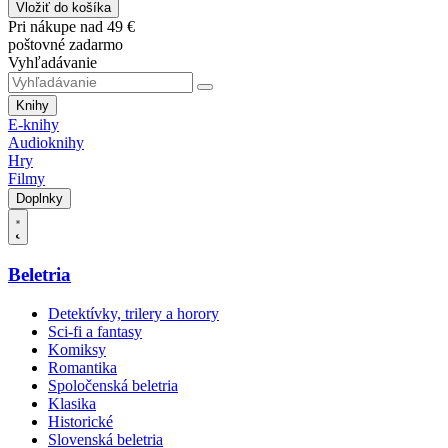
Vložiť do košíka
Pri nákupe nad 49 €
poštovné zadarmo
Vyhľadávanie
Knihy
E-knihy
Audioknihy
Hry
Filmy
Doplnky
Beletria
Detektívky, trilery a horory
Sci-fi a fantasy
Komiksy
Romantika
Spoločenská beletria
Klasika
Historické
Slovenská beletria