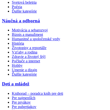
Svetová beletria
Poézia
Ďalšie kategórie
Náučná a odborná
Motivácia a sebarozvoj
Biznis a manažment
Humanitné a spoločenské vedy
História
Životopisy a reportáže
Vzťahy a rodina
Zdravie a životný štýl
Počítače a internet
Hobby
Umenie a dizajn
Ďalšie kategórie
Deti a mládež
Knihorad – poradca kníh pre deti
Pre najmenších
Pre prvákov
Pre pubertiakov