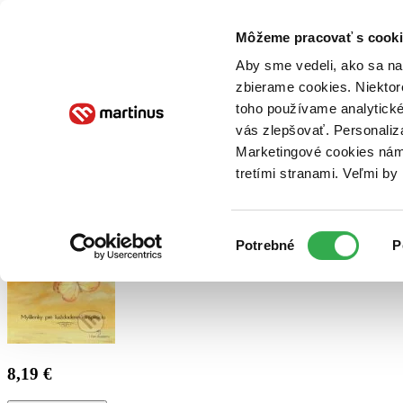
Doručenie
Kníhkupectvá
Knihovrátok
Poukážky
Knižný blog
Kontakt
Môžeme pracovať s cooki
Aby sme vedeli, ako sa na 
zbierame cookies. Niektor
E-knihy
Audioknihy
Hry
Filmy
Knihy
Doplnky
toho používame analytické
vás zlepšovať. Personaliz
Vyhľadávanie
Marketingové cookies nám 
tretími stranami. Veľmi b
Prihlásiť
Výber
Potrebné
P
súhlasu
8,19 €