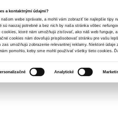
es a kontaktnými údajmi?
našom webe správate, a mohli vám zobraziť tie najlepšie tipy n
é sú naozaj potrebné a bez nich by naša stránka vôbec nefung
 cookies, ktoré nám umožňujú zisťovať, ako náš web funguje, a 
ačné cookies nám dovoľujú prispôsobovať stránku pre vašu lepši
zas umožňujú zobrazenie relevantnej reklamy. Niektoré údaje z
y nám pomohlo, keby sme mohli používať všetky tieto cookies. 
ersonalizačné
Analytické
Marketi