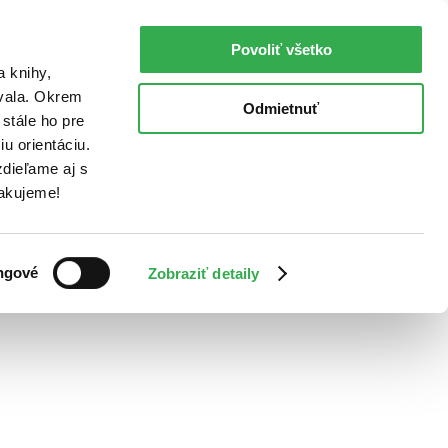
Povoliť všetko
a knihy,
ovala. Okrem
Odmietnuť
stále ho pre
u orientáciu.
dieľame aj s
Ďakujeme!
ngové
Zobraziť detaily