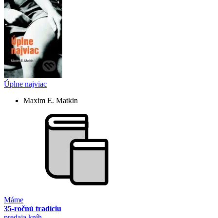
Úplne najviac
Maxim E. Matkin
Máme
35-ročnú tradíciu
predaja kníh