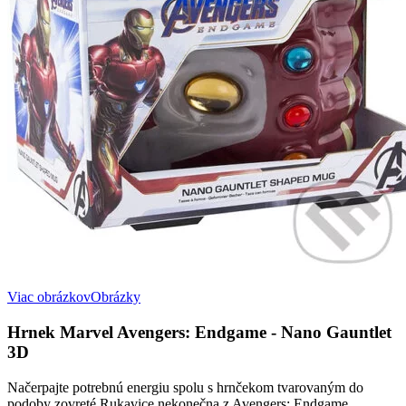
Viac obrázkov
Obrázky
Hrnek Marvel Avengers: Endgame - Nano Gauntlet
3D
Načerpajte potrebnú energiu spolu s hrnčekom tvarovaným do
podoby zovreté Rukavice nekonečna z Avengers: Endgame ,