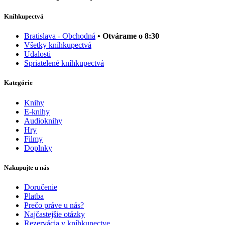
Kníhkupectvá
Bratislava - Obchodná
• Otvárame o 8:30
Všetky kníhkupectvá
Udalosti
Spriatelené kníhkupectvá
Kategórie
Knihy
E-knihy
Audioknihy
Hry
Filmy
Doplnky
Nakupujte u nás
Doručenie
Platba
Prečo práve u nás?
Najčastejšie otázky
Rezervácia v kníhkupectve