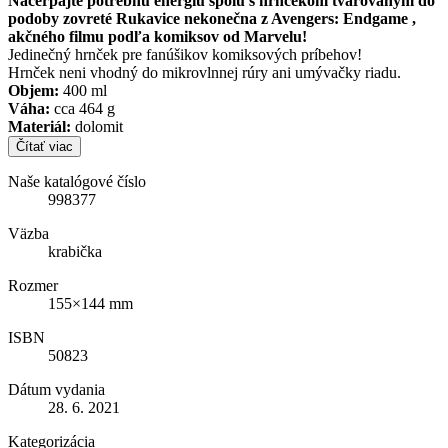
Načerpajte potrebnú energiu spolu s hrnčekom tvarovaným do
podoby zovreté Rukavice nekonečna z Avengers: Endgame ,
akčného filmu podľa komiksov od Marvelu!
Jedinečný hrnček pre fanúšikov komiksových príbehov!
Hrnček neni vhodný do mikrovlnnej rúry ani umývačky riadu.
Objem:
400 ml
Váha:
cca 464 g
Materiál:
dolomit
Čítať viac
Naše katalógové číslo
998377
Väzba
krabička
Rozmer
155×144 mm
ISBN
50823
Dátum vydania
28. 6. 2021
Kategorizácia