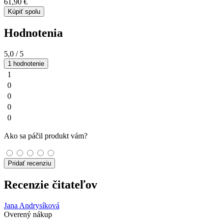
61,90 €
Kúpiť spolu
Hodnotenia
5,0
/ 5
1 hodnotenie
1
0
0
0
0
Ako sa páčil produkt vám?
Pridať recenziu
Recenzie čitateľov
Jana Andrysíková
Overený nákup