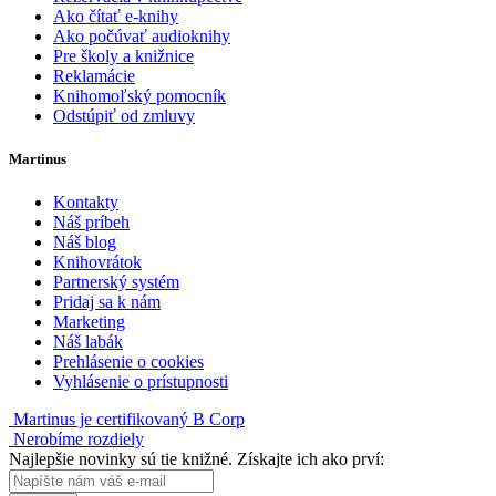
Ako čítať e-knihy
Ako počúvať audioknihy
Pre školy a knižnice
Reklamácie
Knihomoľský pomocník
Odstúpiť od zmluvy
Martinus
Kontakty
Náš príbeh
Náš blog
Knihovrátok
Partnerský systém
Pridaj sa k nám
Marketing
Náš labák
Prehlásenie o cookies
Vyhlásenie o prístupnosti
Martinus je certifikovaný B Corp
Nerobíme rozdiely
Najlepšie novinky sú tie knižné. Získajte ich ako prví: