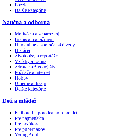
Poézia
Ďalšie kategórie
Náučná a odborná
Motivácia a sebarozvoj
Biznis a manažment
Humanitné a spoločenské vedy
História
Životopisy a reportáže
Vzťahy a rodina
Zdravie a životný štýl
Počítače a internet
Hobby
Umenie a dizajn
Ďalšie kategórie
Deti a mládež
Knihorad – poradca kníh pre deti
Pre najmenších
Pre prvákov
Pre pubertiakov
Young Adult