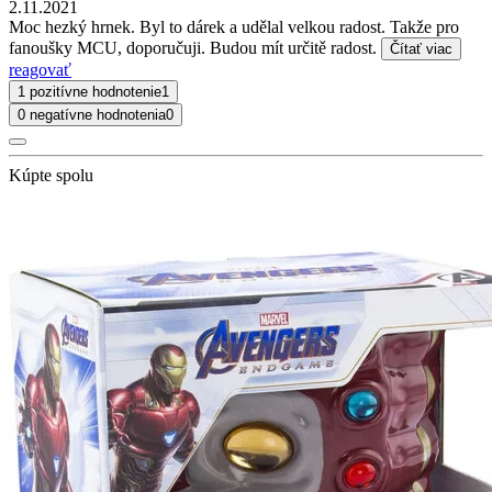
2.11.2021
Moc hezký hrnek. Byl to dárek a udělal velkou radost. Takže pro
fanoušky MCU, doporučuji. Budou mít určitě radost.
Čítať viac
reagovať
1 pozitívne hodnotenie
1
0 negatívne hodnotenia
0
Kúpte spolu