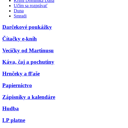
Krimi Dominika Dána
Učím sa rozprávať
Duna
Smradi
Darčekové poukážky
Čítačky e-kníh
Vecičky od Martinusu
Káva, čaj a pochutiny
Hrnčeky a fľaše
Papiernictvo
Zápisníky a kalendáre
Hudba
LP platne