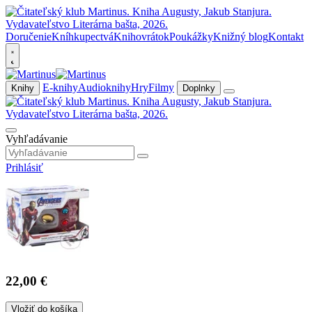
Doručenie
Kníhkupectvá
Knihovrátok
Poukážky
Knižný blog
Kontakt
E-knihy
Audioknihy
Hry
Filmy
Knihy
Doplnky
Vyhľadávanie
Prihlásiť
22,00 €
Vložiť do košíka