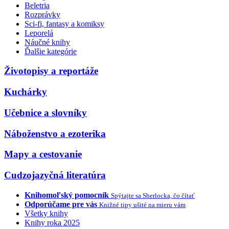
Beletria
Rozprávky
Sci-fi, fantasy a komiksy
Leporelá
Náučné knihy
Ďalšie kategórie
Životopisy a reportáže
Kuchárky
Učebnice a slovníky
Náboženstvo a ezoterika
Mapy a cestovanie
Cudzojazyčná literatúra
Knihomoľský pomocník
Spýtajte sa Sherlocka, čo čítať
Odporúčame pre vás
Knižné tipy ušité na mieru vám
Všetky knihy
Knihy roka 2025