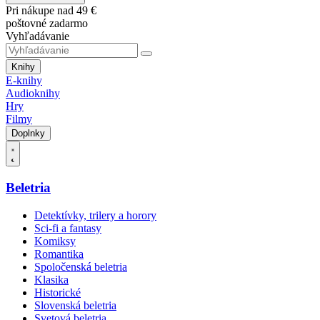
Pri nákupe nad 49 €
poštovné zadarmo
Vyhľadávanie
Knihy
E-knihy
Audioknihy
Hry
Filmy
Doplnky
Beletria
Detektívky, trilery a horory
Sci-fi a fantasy
Komiksy
Romantika
Spoločenská beletria
Klasika
Historické
Slovenská beletria
Svetová beletria