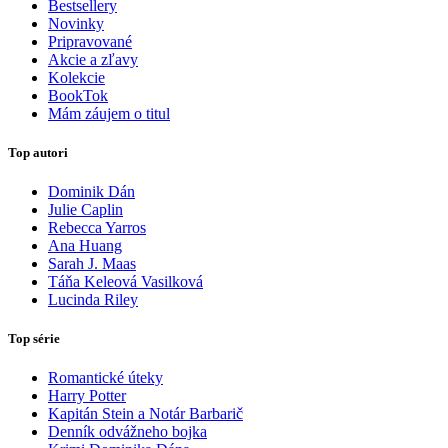
Bestsellery
Novinky
Pripravované
Akcie a zľavy
Kolekcie
BookTok
Mám záujem o titul
Top autori
Dominik Dán
Julie Caplin
Rebecca Yarros
Ana Huang
Sarah J. Maas
Táňa Keleová Vasilková
Lucinda Riley
Top série
Romantické úteky
Harry Potter
Kapitán Stein a Notár Barbarič
Denník odvážneho bojka