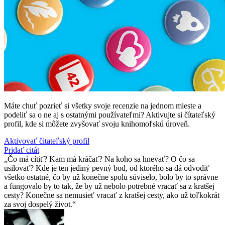
Máte chuť pozrieť si všetky svoje recenzie na jednom mieste a
podeliť sa o ne aj s ostatnými používateľmi? Aktivujte si čítateľský
profil, kde si môžete zvyšovať svoju knihomoľskú úroveň.
Aktivovať čitateľský profil
Pridať citát
Čo má cítiť? Kam má kráčať? Na koho sa hnevať? O čo sa
usilovať? Kde je ten jediný pevný bod, od ktorého sa dá odvodiť
všetko ostatné, čo by už konečne spolu súviselo, bolo by to správne
a fungovalo by to tak, že by už nebolo potrebné vracať sa z kratšej
cesty? Konečne sa nemusieť vracať z kratšej cesty, ako už toľkokrát
za svoj dospelý život.