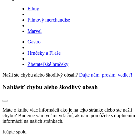
Filmy
Filmový merchandise
Marvel
Gastro
Hrnčeky a Fľaše
Zberateľské hrnčeky
Našli ste chybu alebo škodlivý obsah?
Dajte nám, prosím, vedieť!
Nahlásiť chybu alebo škodlivý obsah
Máte o knihe viac informácií ako je na tejto stránke alebo ste našli
chybu? Budeme vám veľmi vďační, ak nám pomôžete s doplnením
informácií na našich stránkach.
Kúpte spolu