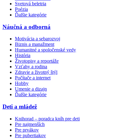
Svetová beletria
Poézia
Ďalšie kategórie
Náučná a odborná
Motivácia a sebarozvoj
Biznis a manažment
Humanitné a spoločenské vedy
História
Životopisy a reportáže
Vzťahy a rodina
Zdravie a životný štýl
Počítače a internet
Hobby
Umenie a dizajn
Ďalšie kategórie
Deti a mládež
Knihorad – poradca kníh pre deti
Pre najmenších
Pre prvákov
Pre pubertiakov