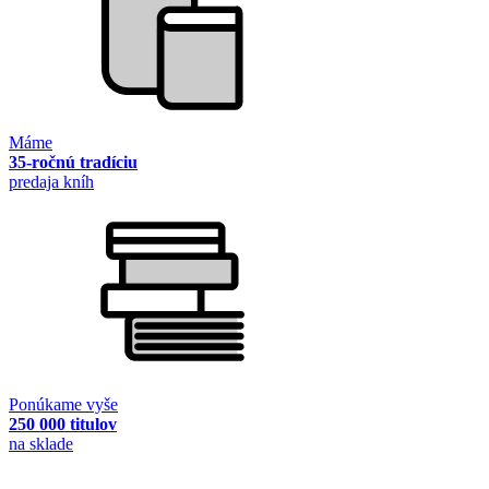
Máme
35-ročnú tradíciu
predaja kníh
Ponúkame vyše
250 000 titulov
na sklade