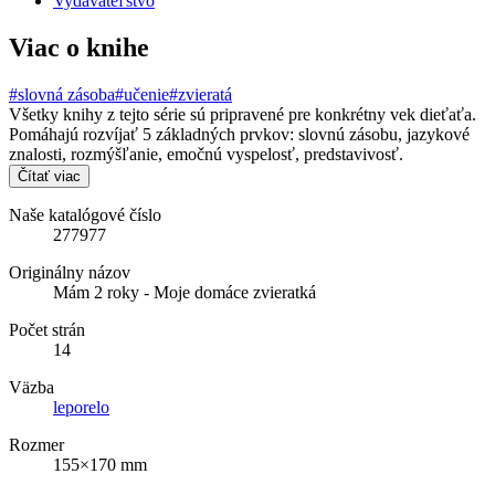
Vydavateľstvo
Viac o knihe
#slovná zásoba
#učenie
#zvieratá
Všetky knihy z tejto série sú pripravené pre konkrétny vek dieťaťa.
Pomáhajú rozvíjať 5 základných prvkov: slovnú zásobu, jazykové
znalosti, rozmýšľanie, emočnú vyspelosť, predstavivosť.
Čítať viac
Naše katalógové číslo
277977
Originálny názov
Mám 2 roky - Moje domáce zvieratká
Počet strán
14
Väzba
leporelo
Rozmer
155×170 mm