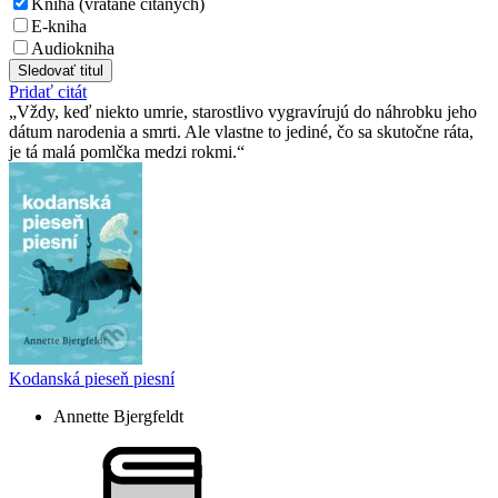
Kniha (vrátane čítaných)
E-kniha
Audiokniha
Sledovať titul
Pridať citát
Vždy, keď niekto umrie, starostlivo vygravírujú do náhrobku jeho
dátum narodenia a smrti. Ale vlastne to jediné, čo sa skutočne ráta,
je tá malá pomlčka medzi rokmi.
Kodanská pieseň piesní
Annette Bjergfeldt