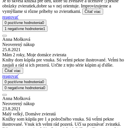
Je to skvelá knižka pre deti, ktoré sú zvedavé a učenlivé :) pekné
obrázky zvieratiek,dobre sa v nej orientuje. Improvizujeme a
vymýšlame si rôzne príbehy so zvieratkami.
Čítať viac
reagovať
0 pozitívne hodnotenia
0
1 negatívne hodnotenie
1
Anna Mošková
Neoverený nákup
25.8.2021
Mám 2 roky, Moje domáce zvierata
Knihy dom kúpila pre vnuka. Sú veĺmi pekne ilustrované. Veĺmi ho
zaujali a rád si ich prezerá. Určite z tejto série kúpim aj ďslšie.
Čítať viac
reagovať
0 pozitívne hodnotenia
0
0 negatívne hodnotenia
0
Anna Mošková
Neoverený nákup
23.8.2021
Malý veĺký, Domáve zvieratá
Knižky som kúpila pre 1 a polročného vnuka. Sú veĺmi pekne
ilustrované. Vnuk ich veĺmi rád pozerá. Učí sa poznávať zviratká.