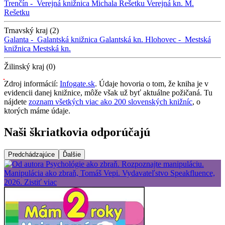
Trenčín -
Verejná knižnica Michala Rešetku
Verejná kn. M.
Rešetku
Trnavský kraj (2)
Galanta -
Galantská knižnica
Galantská kn.
Hlohovec -
Mestská
knižnica
Mestská kn.
Žilinský kraj (0)
Zdroj informácií:
Infogate.sk
. Údaje hovoria o tom, že kniha je v
evidencii danej knižnice, môže však už byť aktuálne požičaná. Tu
nájdete
zoznam všetkých viac ako 200 slovenských knižníc
, o
ktorých máme údaje.
Naši škriatkovia odporúčajú
Predchádzajúce
Ďalšie