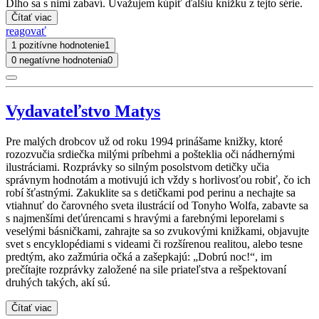
Dlho sa s nimi zabaví. Uvažujem kúpiť ďalšiu knižku z tejto série.
Čítať viac
reagovať
1 pozitívne hodnotenie
1
0 negatívne hodnotenia
0
Vydavateľstvo Matys
Pre malých drobcov už od roku 1994 prinášame knižky, ktoré
rozozvučia srdiečka milými príbehmi a pošteklia oči nádhernými
ilustráciami. Rozprávky so silným posolstvom detičky učia
správnym hodnotám a motivujú ich vždy s horlivosťou robiť, čo ich
robí šťastnými. Zakuklite sa s detičkami pod perinu a nechajte sa
vtiahnuť do čarovného sveta ilustrácií od Tonyho Wolfa, zabavte sa
s najmenšími deťúrencami s hravými a farebnými leporelami s
veselými básničkami, zahrajte sa so zvukovými knižkami, objavujte
svet s encyklopédiami s videami či rozšírenou realitou, alebo tesne
predtým, ako zažmúria očká a zašepkajú: „Dobrú noc!“, im
prečítajte rozprávky založené na sile priateľstva a rešpektovaní
druhých takých, akí sú.
Čítať viac