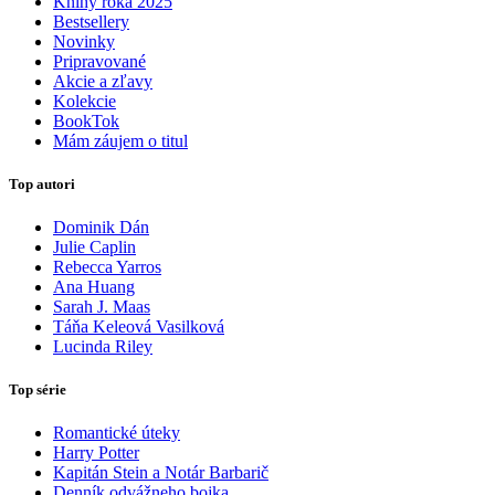
Knihy roka 2025
Bestsellery
Novinky
Pripravované
Akcie a zľavy
Kolekcie
BookTok
Mám záujem o titul
Top autori
Dominik Dán
Julie Caplin
Rebecca Yarros
Ana Huang
Sarah J. Maas
Táňa Keleová Vasilková
Lucinda Riley
Top série
Romantické úteky
Harry Potter
Kapitán Stein a Notár Barbarič
Denník odvážneho bojka