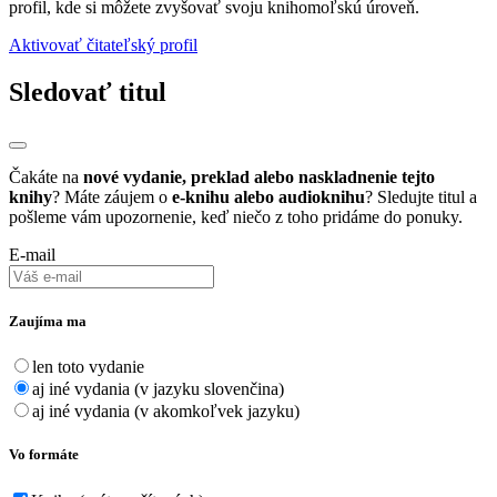
profil, kde si môžete zvyšovať svoju knihomoľskú úroveň.
Aktivovať čitateľský profil
Sledovať titul
Čakáte na
nové vydanie, preklad alebo naskladnenie tejto
knihy
? Máte záujem o
e-knihu alebo audioknihu
? Sledujte titul a
pošleme vám upozornenie, keď niečo z toho pridáme do ponuky.
E-mail
Zaujíma ma
len toto vydanie
aj iné vydania (v jazyku slovenčina)
aj iné vydania (v akomkoľvek jazyku)
Vo formáte