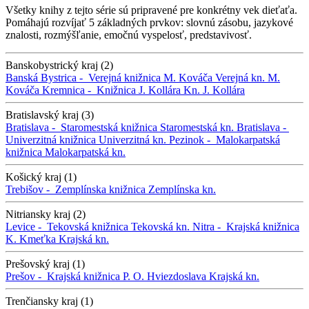
Všetky knihy z tejto série sú pripravené pre konkrétny vek dieťaťa.
Pomáhajú rozvíjať 5 základných prvkov: slovnú zásobu, jazykové
znalosti, rozmýšľanie, emočnú vyspelosť, predstavivosť.
Banskobystrický kraj (2)
Banská Bystrica -
Verejná knižnica M. Kováča
Verejná kn. M.
Kováča
Kremnica -
Knižnica J. Kollára
Kn. J. Kollára
Bratislavský kraj (3)
Bratislava -
Staromestská knižnica
Staromestská kn.
Bratislava -
Univerzitná knižnica
Univerzitná kn.
Pezinok -
Malokarpatská
knižnica
Malokarpatská kn.
Košický kraj (1)
Trebišov -
Zemplínska knižnica
Zemplínska kn.
Nitriansky kraj (2)
Levice -
Tekovská knižnica
Tekovská kn.
Nitra -
Krajská knižnica
K. Kmeťka
Krajská kn.
Prešovský kraj (1)
Prešov -
Krajská knižnica P. O. Hviezdoslava
Krajská kn.
Trenčiansky kraj (1)