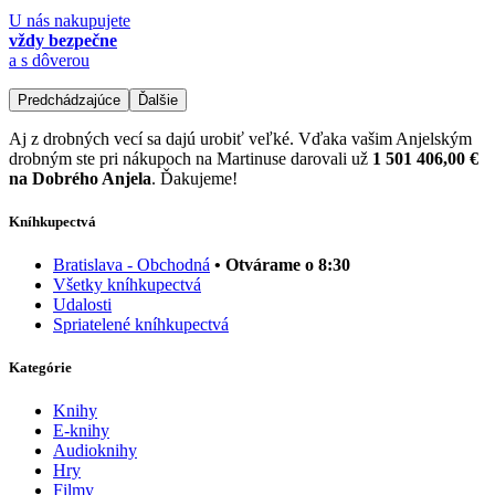
U nás nakupujete
vždy bezpečne
a s dôverou
Predchádzajúce
Ďalšie
Aj z drobných vecí sa dajú urobiť veľké. Vďaka vašim Anjelským
drobným ste pri nákupoch na Martinuse darovali už
1 501 406,00 €
na Dobrého Anjela
. Ďakujeme!
Kníhkupectvá
Bratislava - Obchodná
• Otvárame o 8:30
Všetky kníhkupectvá
Udalosti
Spriatelené kníhkupectvá
Kategórie
Knihy
E-knihy
Audioknihy
Hry
Filmy