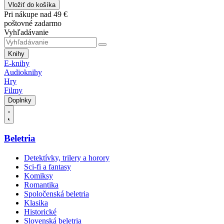
Vložiť do košíka
Pri nákupe nad 49 €
poštovné zadarmo
Vyhľadávanie
Knihy
E-knihy
Audioknihy
Hry
Filmy
Doplnky
Beletria
Detektívky, trilery a horory
Sci-fi a fantasy
Komiksy
Romantika
Spoločenská beletria
Klasika
Historické
Slovenská beletria