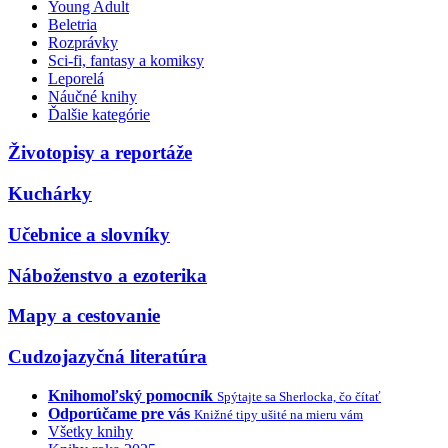
Young Adult
Beletria
Rozprávky
Sci-fi, fantasy a komiksy
Leporelá
Náučné knihy
Ďalšie kategórie
Životopisy a reportáže
Kuchárky
Učebnice a slovníky
Náboženstvo a ezoterika
Mapy a cestovanie
Cudzojazyčná literatúra
Knihomoľský pomocník
Spýtajte sa Sherlocka, čo čítať
Odporúčame pre vás
Knižné tipy ušité na mieru vám
Všetky knihy