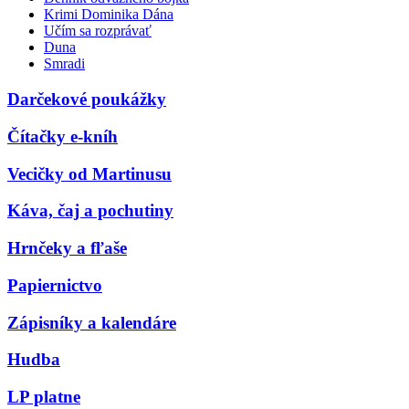
Krimi Dominika Dána
Učím sa rozprávať
Duna
Smradi
Darčekové poukážky
Čítačky e-kníh
Vecičky od Martinusu
Káva, čaj a pochutiny
Hrnčeky a fľaše
Papiernictvo
Zápisníky a kalendáre
Hudba
LP platne