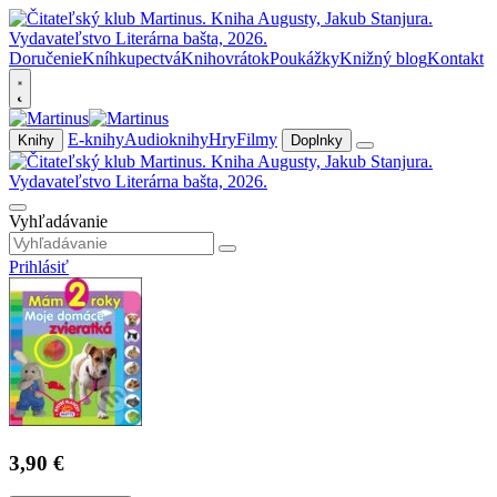
Doručenie
Kníhkupectvá
Knihovrátok
Poukážky
Knižný blog
Kontakt
E-knihy
Audioknihy
Hry
Filmy
Knihy
Doplnky
Vyhľadávanie
Prihlásiť
3,90 €