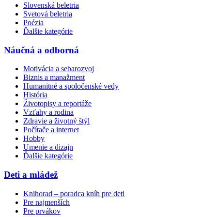
Slovenská beletria
Svetová beletria
Poézia
Ďalšie kategórie
Náučná a odborná
Motivácia a sebarozvoj
Biznis a manažment
Humanitné a spoločenské vedy
História
Životopisy a reportáže
Vzťahy a rodina
Zdravie a životný štýl
Počítače a internet
Hobby
Umenie a dizajn
Ďalšie kategórie
Deti a mládež
Knihorad – poradca kníh pre deti
Pre najmenších
Pre prvákov