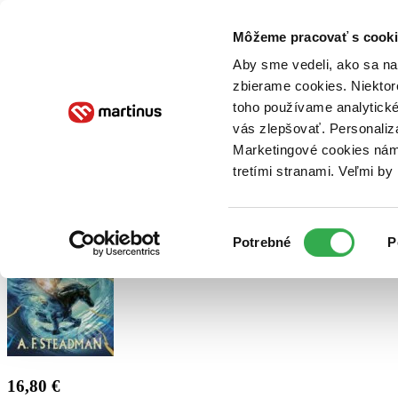
Doručenie
Kníhkupectvá
Knihovrátok
Poukážky
Knižný blog
Kontakt
Môžeme pracovať s cooki
Aby sme vedeli, ako sa na 
zbierame cookies. Niektor
E-knihy
Audioknihy
Hry
Filmy
Knihy
Doplnky
toho používame analytické
vás zlepšovať. Personaliz
Vyhľadávanie
Marketingové cookies nám 
tretími stranami. Veľmi b
Prihlásiť
Výber
Potrebné
P
súhlasu
16,80 €