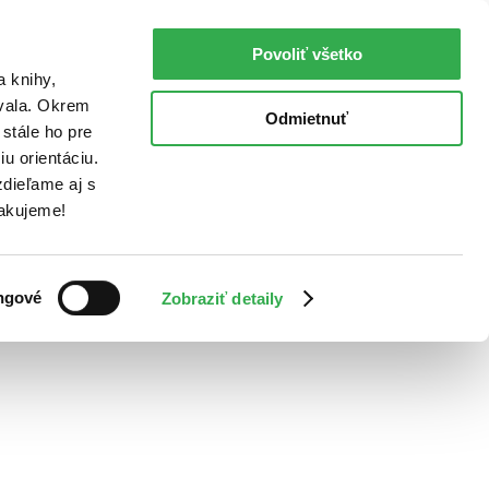
Povoliť všetko
a knihy,
ovala. Okrem
Odmietnuť
stále ho pre
u orientáciu.
dieľame aj s
Ďakujeme!
ngové
Zobraziť detaily