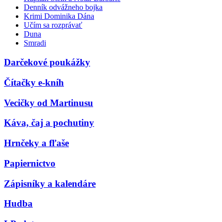
Denník odvážneho bojka
Krimi Dominika Dána
Učím sa rozprávať
Duna
Smradi
Darčekové poukážky
Čítačky e-kníh
Vecičky od Martinusu
Káva, čaj a pochutiny
Hrnčeky a fľaše
Papiernictvo
Zápisníky a kalendáre
Hudba