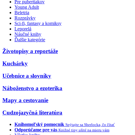
Pre pubertiakov
Young Adult
Beletria
Rozprávky
Sci-fi, fantasy a komiksy
Leporelá
Náučné knihy
Ďalšie kategórie
Životopisy a reportáže
Kuchárky
Učebnice a slovníky
Náboženstvo a ezoterika
Mapy a cestovanie
Cudzojazyčná literatúra
Knihomoľský pomocník
Spýtajte sa Sherlocka, čo čítať
Odporúčame pre vás
Knižné tipy ušité na mieru vám