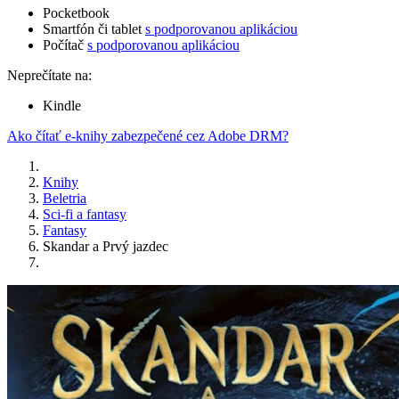
Pocketbook
Smartfón či tablet
s podporovanou aplikáciou
Počítač
s podporovanou aplikáciou
Neprečítate na:
Kindle
Ako čítať e-knihy zabezpečené cez Adobe DRM?
Knihy
Beletria
Sci-fi a fantasy
Fantasy
Skandar a Prvý jazdec