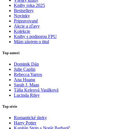
Všetky knihy
Knihy roka 2025
Bestsellery
Novinky
Pripravované
Akcie a zľavy
Kolekcie
Knihy s podporou FPU
Mám záujem o titul
Top autori
Dominik Dán
Julie Caplin
Rebecca Yarros
Ana Huang
Sarah J. Maas
Táňa Keleová Vasilková
Lucinda Riley
Top série
Romantické úteky
Harry Potter
Kapitán Stein a Notár Barbarič