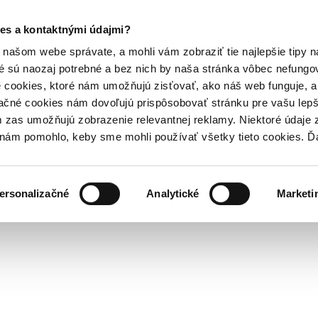
es a kontaktnými údajmi?
našom webe správate, a mohli vám zobraziť tie najlepšie tipy n
é sú naozaj potrebné a bez nich by naša stránka vôbec nefung
 cookies, ktoré nám umožňujú zisťovať, ako náš web funguje, a 
ačné cookies nám dovoľujú prispôsobovať stránku pre vašu lepši
zas umožňujú zobrazenie relevantnej reklamy. Niektoré údaje z
y nám pomohlo, keby sme mohli používať všetky tieto cookies. 
ersonalizačné
Analytické
Marketi