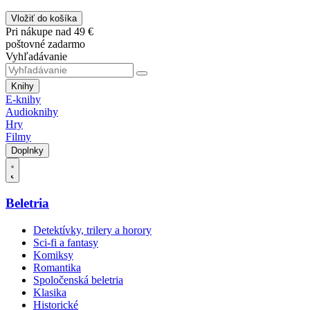
Vložiť do košíka
Pri nákupe nad 49 €
poštovné zadarmo
Vyhľadávanie
Knihy
E-knihy
Audioknihy
Hry
Filmy
Doplnky
Beletria
Detektívky, trilery a horory
Sci-fi a fantasy
Komiksy
Romantika
Spoločenská beletria
Klasika
Historické