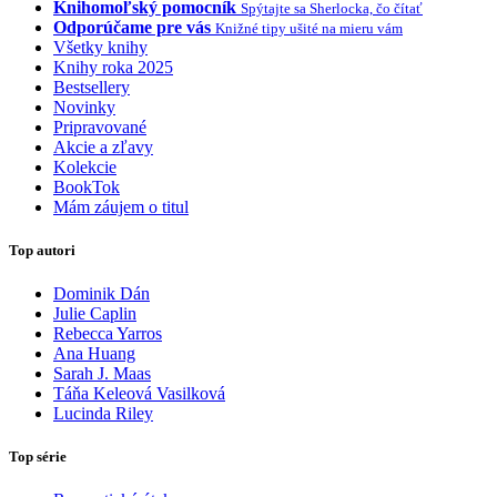
Knihomoľský pomocník
Spýtajte sa Sherlocka, čo čítať
Odporúčame pre vás
Knižné tipy ušité na mieru vám
Všetky knihy
Knihy roka 2025
Bestsellery
Novinky
Pripravované
Akcie a zľavy
Kolekcie
BookTok
Mám záujem o titul
Top autori
Dominik Dán
Julie Caplin
Rebecca Yarros
Ana Huang
Sarah J. Maas
Táňa Keleová Vasilková
Lucinda Riley
Top série