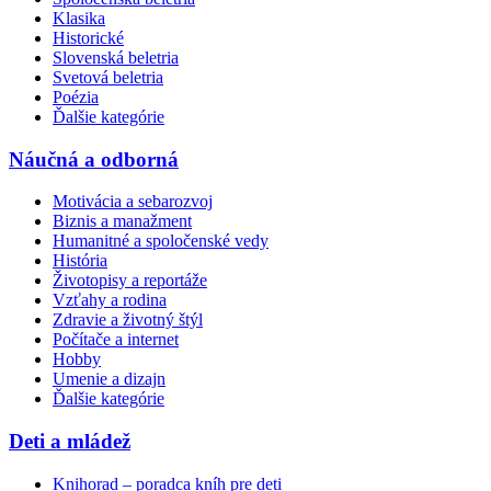
Klasika
Historické
Slovenská beletria
Svetová beletria
Poézia
Ďalšie kategórie
Náučná a odborná
Motivácia a sebarozvoj
Biznis a manažment
Humanitné a spoločenské vedy
História
Životopisy a reportáže
Vzťahy a rodina
Zdravie a životný štýl
Počítače a internet
Hobby
Umenie a dizajn
Ďalšie kategórie
Deti a mládež
Knihorad – poradca kníh pre deti