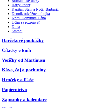
Romantické úteky
Harry Potter
Kapitán Stein a Notár Barbarič
Denník odvážneho bojka
Krimi Dominika Dána
Učím sa rozprávať
Duna
Smradi
Darčekové poukážky
Čítačky e-kníh
Vecičky od Martinusu
Káva, čaj a pochutiny
Hrnčeky a fľaše
Papiernictvo
Zápisníky a kalendáre