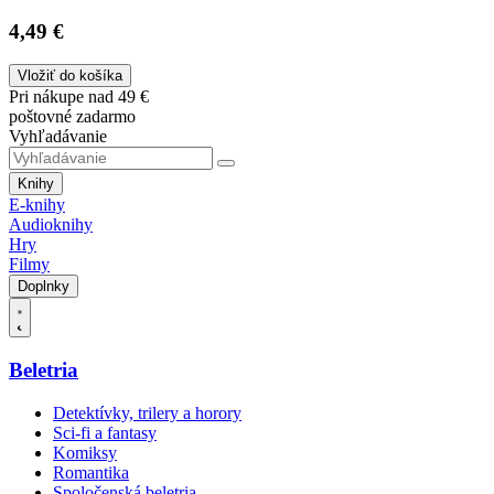
4,49 €
Vložiť do košíka
Pri nákupe nad 49 €
poštovné zadarmo
Vyhľadávanie
Knihy
E-knihy
Audioknihy
Hry
Filmy
Doplnky
Beletria
Detektívky, trilery a horory
Sci-fi a fantasy
Komiksy
Romantika
Spoločenská beletria