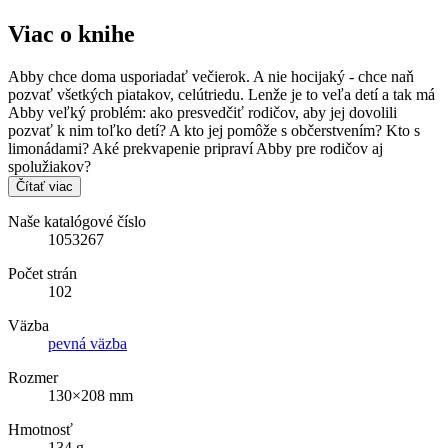
Viac o knihe
Abby chce doma usporiadať večierok. A nie hocijaký - chce naň
pozvať všetkých piatakov, celútriedu. Lenže je to veľa detí a tak má
Abby veľký problém: ako presvedčiť rodičov, aby jej dovolili
pozvať k nim toľko detí? A kto jej pomôže s občerstvením? Kto s
limonádami? Aké prekvapenie pripraví Abby pre rodičov aj
spolužiakov?
Čítať viac
Naše katalógové číslo
1053267
Počet strán
102
Väzba
pevná väzba
Rozmer
130×208 mm
Hmotnosť
134 g