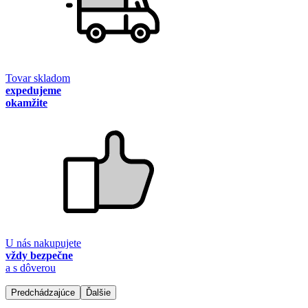
Tovar skladom
expedujeme
okamžite
U nás nakupujete
vždy bezpečne
a s dôverou
Predchádzajúce
Ďalšie