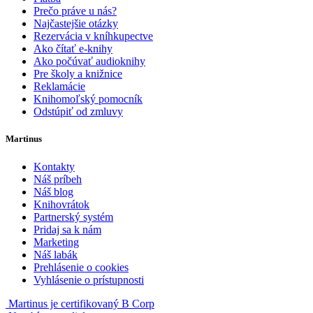
Prečo práve u nás?
Najčastejšie otázky
Rezervácia v kníhkupectve
Ako čítať e-knihy
Ako počúvať audioknihy
Pre školy a knižnice
Reklamácie
Knihomoľský pomocník
Odstúpiť od zmluvy
Martinus
Kontakty
Náš príbeh
Náš blog
Knihovrátok
Partnerský systém
Pridaj sa k nám
Marketing
Náš labák
Prehlásenie o cookies
Vyhlásenie o prístupnosti
Martinus je certifikovaný B Corp