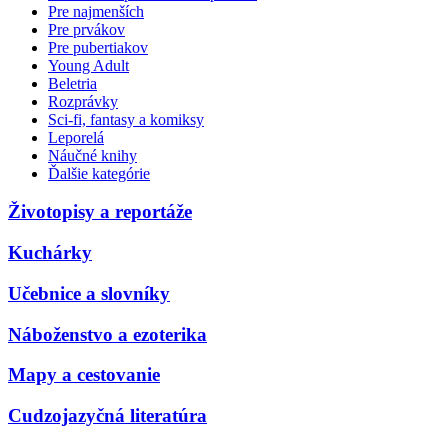
Pre najmenších
Pre prvákov
Pre pubertiakov
Young Adult
Beletria
Rozprávky
Sci-fi, fantasy a komiksy
Leporelá
Náučné knihy
Ďalšie kategórie
Životopisy a reportáže
Kuchárky
Učebnice a slovníky
Náboženstvo a ezoterika
Mapy a cestovanie
Cudzojazyčná literatúra