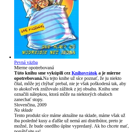
Pevná väzba
Mierne opotrebovaná
Túto knihu sme vykúpili cez
Knihovrátok
a je mierne
opotrebovaná.
Na tejto knihe už síce poznať, že ju niekto
čítal, môže jej chýbať prebal, nie je však poškodená tak, aby
to akokoľvek znižovalo zážitok z jej obsahu. Knihu sme
označili nálepkou, ktorá môže na niektorých obaloch
zanechať stopy.
Slovenčina, 2009
Na sklade
Tento produkt síce máme aktuálne na sklade, máme však už
iba posledné kusy a ďalšie už nemá ani distribútor, preto je
možné, že bude onedlho úplne vypredaný. Ak ho chcete mať,
ponáhľajte sa!