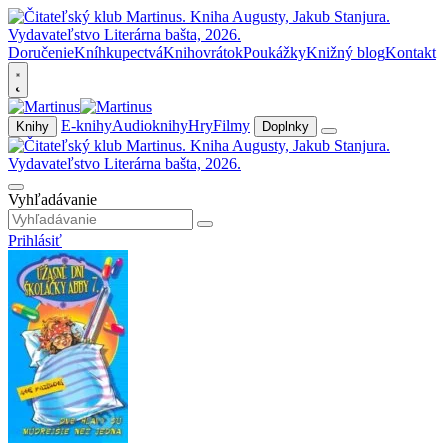
Doručenie
Kníhkupectvá
Knihovrátok
Poukážky
Knižný blog
Kontakt
E-knihy
Audioknihy
Hry
Filmy
Knihy
Doplnky
Vyhľadávanie
Prihlásiť