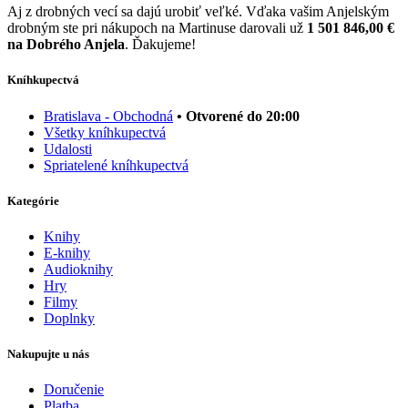
Aj z drobných vecí sa dajú urobiť veľké. Vďaka vašim Anjelským
drobným ste pri nákupoch na Martinuse darovali už
1 501 846,00 €
na Dobrého Anjela
. Ďakujeme!
Kníhkupectvá
Bratislava - Obchodná
• Otvorené do 20:00
Všetky kníhkupectvá
Udalosti
Spriatelené kníhkupectvá
Kategórie
Knihy
E-knihy
Audioknihy
Hry
Filmy
Doplnky
Nakupujte u nás
Doručenie
Platba