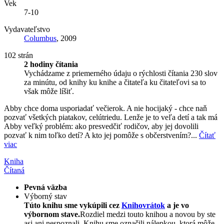
Vek
7-10
Vydavateľstvo
Columbus
, 2009
102 strán
2 hodiny čítania
Vychádzame z priemerného údaju o rýchlosti čítania 230 slov
za minútu, od knihy ku knihe a čitateľa ku čitateľovi sa to
však môže líšiť.
Abby chce doma usporiadať večierok. A nie hocijaký - chce naň
pozvať všetkých piatakov, celútriedu. Lenže je to veľa detí a tak má
Abby veľký problém: ako presvedčiť rodičov, aby jej dovolili
pozvať k nim toľko detí? A kto jej pomôže s občerstvením?...
Čítať
viac
Kniha
Čítaná
Pevná väzba
Výborný stav
Túto knihu sme vykúpili cez
Knihovrátok
a je vo
výbornom stave.
Rozdiel medzi touto knihou a novou by ste
asi ani nespoznali. Knihu sme označili nálepkou, ktorá môže