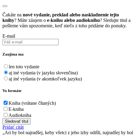
Čakáte na
nové vydanie, preklad alebo naskladnenie tejto
knihy
? Máte záujem o
e-knihu alebo audioknihu
? Sledujte titul a
pošleme vám upozornenie, keď niečo z toho pridáme do ponuky.
E-mail
Zaujíma ma
len toto vydanie
aj iné vydania (v jazyku slovenčina)
aj iné vydania (v akomkoľvek jazyku)
Vo formáte
Kniha (vrátane čítaných)
E-kniha
Audiokniha
Sledovať titul
Pridať citát
Ari by bol najradšej, keby všetci z jeho izby odišli, najradšej by bol