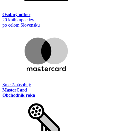
Osobný odber
20 kníhkupectiev
po celom Slovensku
Sme 7-násobný
MasterCard
Obchodník roka