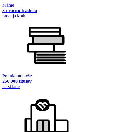
Máme
35-ročnú tradíciu
predaja kníh
Ponúkame vyše
250 000 titulov
na sklade