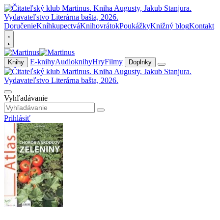
Doručenie
Kníhkupectvá
Knihovrátok
Poukážky
Knižný blog
Kontakt
E-knihy
Audioknihy
Hry
Filmy
Knihy
Doplnky
Vyhľadávanie
Prihlásiť