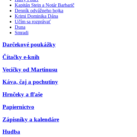
Kapitán Stein a Notár Barbarič
Denník odvážneho bojka
Krimi Dominika Dána
Učím sa rozprávať
Duna
Smradi
Darčekové poukážky
Čítačky e-kníh
Vecičky od Martinusu
Káva, čaj a pochutiny
Hrnčeky a fľaše
Papiernictvo
Zápisníky a kalendáre
Hudba