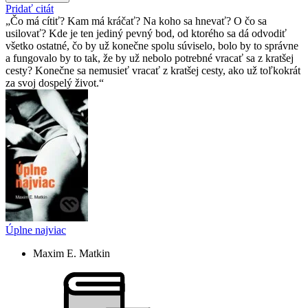
Pridať citát
Čo má cítiť? Kam má kráčať? Na koho sa hnevať? O čo sa
usilovať? Kde je ten jediný pevný bod, od ktorého sa dá odvodiť
všetko ostatné, čo by už konečne spolu súviselo, bolo by to správne
a fungovalo by to tak, že by už nebolo potrebné vracať sa z kratšej
cesty? Konečne sa nemusieť vracať z kratšej cesty, ako už toľkokrát
za svoj dospelý život.
Úplne najviac
Maxim E. Matkin