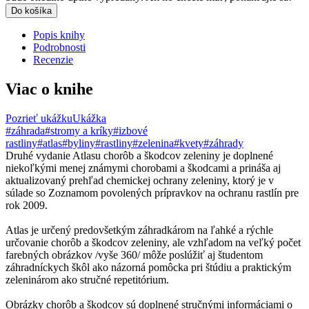
Do košíka
Popis knihy
Podrobnosti
Recenzie
Viac o knihe
Pozrieť ukážku
Ukážka
#záhrada
#stromy a kríky
#izbové
rastliny
#atlas
#byliny
#rastliny
#zelenina
#kvety
#záhrady
Druhé vydanie Atlasu chorôb a škodcov zeleniny je doplnené
niekoľkými menej známymi chorobami a škodcami a prináša aj
aktualizovaný prehľad chemickej ochrany zeleniny, ktorý je v
súlade so Zoznamom povolených prípravkov na ochranu rastlín pre
rok 2009.
Atlas je určený predovšetkým záhradkárom na ľahké a rýchle
určovanie chorôb a škodcov zeleniny, ale vzhľadom na veľký počet
farebných obrázkov /vyše 360/ môže poslúžiť aj študentom
záhradníckych škôl ako názorná pomôcka pri štúdiu a praktickým
zeleninárom ako stručné repetitórium.
Obrázky chorôb a škodcov sú doplnené stručnými informáciami o