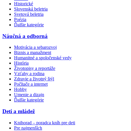
Historické
Slovenská beletria
Svetová beletria
Poézia
Ďalšie kategórie
Náučná a odborná
Motivácia a sebarozvoj
Biznis a manažment
Humanitné a spoločenské vedy
História
Životopisy a reportáže
Vzťahy a rodina
Zdravie a životný štýl
Počítače a internet
Hobby
Umenie a dizajn
Ďalšie kategórie
Deti a mládež
Knihorad – poradca kníh pre deti
Pre najmenších