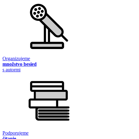
Organizujeme
množstvo besied
s autormi
Podporujeme
čítanie