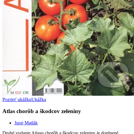
Pozrieť ukážku
Ukážka
Atlas chorôb a škodcov zeleniny
Juraj Matlák
Druhé vydanie Atlasu chorôb a škodcov zeleniny je doplnené