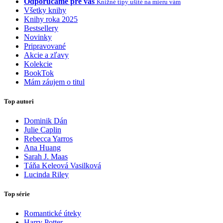
Odporúčame pre vás
Knižné tipy ušité na mieru vám
Všetky knihy
Knihy roka 2025
Bestsellery
Novinky
Pripravované
Akcie a zľavy
Kolekcie
BookTok
Mám záujem o titul
Top autori
Dominik Dán
Julie Caplin
Rebecca Yarros
Ana Huang
Sarah J. Maas
Táňa Keleová Vasilková
Lucinda Riley
Top série
Romantické úteky
Harry Potter