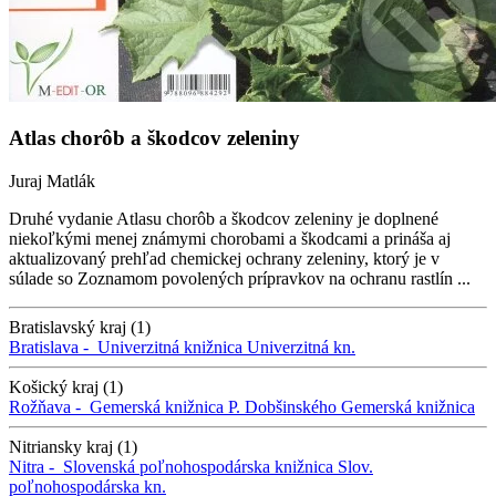
Atlas chorôb a škodcov zeleniny
Juraj Matlák
Druhé vydanie Atlasu chorôb a škodcov zeleniny je doplnené
niekoľkými menej známymi chorobami a škodcami a prináša aj
aktualizovaný prehľad chemickej ochrany zeleniny, ktorý je v
súlade so Zoznamom povolených prípravkov na ochranu rastlín ...
Bratislavský kraj (1)
Bratislava -
Univerzitná knižnica
Univerzitná kn.
Košický kraj (1)
Rožňava -
Gemerská knižnica P. Dobšinského
Gemerská knižnica
Nitriansky kraj (1)
Nitra -
Slovenská poľnohospodárska knižnica
Slov.
poľnohospodárska kn.