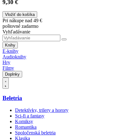
9,30 €
Vložiť do košíka
Pri nákupe nad 49 €
poštovné zadarmo
Vyhľadávanie
Knihy
E-knihy
Audioknihy
Hry
Filmy
Doplnky
Beletria
Detektívky, trilery a horory
Sci-fi a fantasy
Komiksy
Romantika
Spoločenská beletria
Klasika