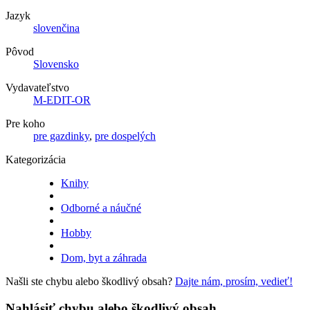
Jazyk
slovenčina
Pôvod
Slovensko
Vydavateľstvo
M-EDIT-OR
Pre koho
pre gazdinky
,
pre dospelých
Kategorizácia
Knihy
Odborné a náučné
Hobby
Dom, byt a záhrada
Našli ste chybu alebo škodlivý obsah?
Dajte nám, prosím, vedieť!
Nahlásiť chybu alebo škodlivý obsah