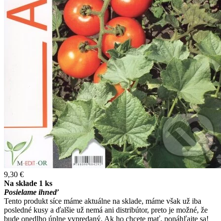
9,30 €
Na sklade 1 ks
Posielame ihneď
Tento produkt síce máme aktuálne na sklade, máme však už iba
posledné kusy a ďalšie už nemá ani distribútor, preto je možné, že
bude onedlho úplne vypredaný. Ak ho chcete mať, ponáhľajte sa!