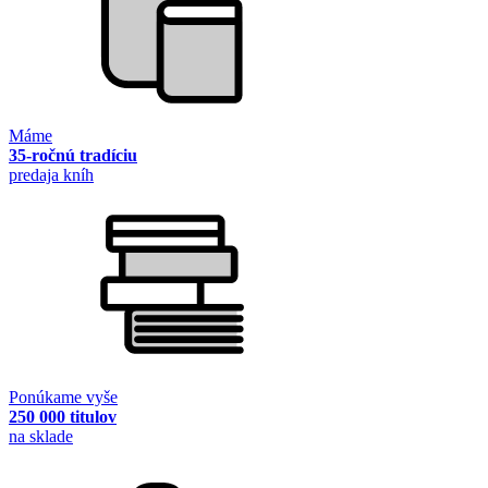
Máme
35-ročnú tradíciu
predaja kníh
Ponúkame vyše
250 000 titulov
na sklade