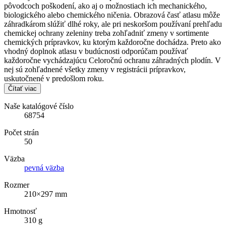
pôvodcoch poškodení, ako aj o možnostiach ich mechanického,
biologického alebo chemického ničenia. Obrazová časť atlasu môže
záhradkárom slúžiť dlhé roky, ale pri neskoršom používaní prehľadu
chemickej ochrany zeleniny treba zohľadniť zmeny v sortimente
chemických prípravkov, ku ktorým každoročne dochádza. Preto ako
vhodný doplnok atlasu v budúcnosti odporúčam používať
každoročne vychádzajúcu Celoročnú ochranu záhradných plodín. V
nej sú zohľadnené všetky zmeny v registrácii prípravkov,
uskutočnené v predošlom roku.
Čítať viac
Naše katalógové číslo
68754
Počet strán
50
Väzba
pevná väzba
Rozmer
210×297 mm
Hmotnosť
310 g