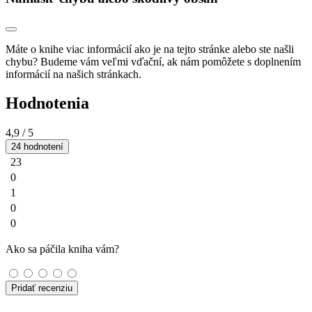
Máte o knihe viac informácií ako je na tejto stránke alebo ste našli
chybu? Budeme vám veľmi vďační, ak nám pomôžete s doplnením
informácií na našich stránkach.
Hodnotenia
4,9
/ 5
24 hodnotení
23
0
1
0
0
Ako sa páčila kniha vám?
Pridať recenziu