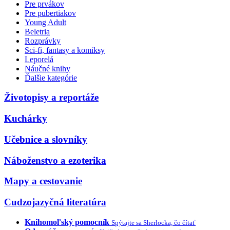
Pre prvákov
Pre pubertiakov
Young Adult
Beletria
Rozprávky
Sci-fi, fantasy a komiksy
Leporelá
Náučné knihy
Ďalšie kategórie
Životopisy a reportáže
Kuchárky
Učebnice a slovníky
Náboženstvo a ezoterika
Mapy a cestovanie
Cudzojazyčná literatúra
Knihomoľský pomocník
Spýtajte sa Sherlocka, čo čítať