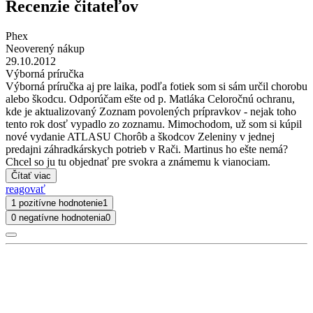
Recenzie čitateľov
Phex
Neoverený nákup
29.10.2012
Výborná príručka
Výborná príručka aj pre laika, podľa fotiek som si sám určil chorobu
alebo škodcu. Odporúčam ešte od p. Matláka Celoročnú ochranu,
kde je aktualizovaný Zoznam povolených prípravkov - nejak toho
tento rok dosť vypadlo zo zoznamu. Mimochodom, už som si kúpil
nové vydanie ATLASU Chorôb a škodcov Zeleniny v jednej
predajni záhradkárskych potrieb v Rači. Martinus ho ešte nemá?
Chcel so ju tu objednať pre svokra a známemu k vianociam.
Čítať viac
reagovať
1 pozitívne hodnotenie
1
0 negatívne hodnotenia
0