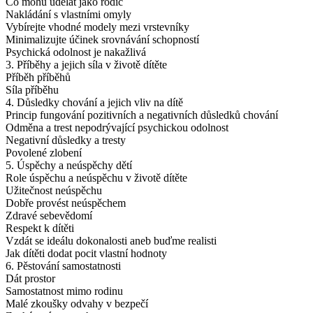
Co mohu udělat jako rodič
Nakládání s vlastními omyly
Vybírejte vhodné modely mezi vrstevníky
Minimalizujte účinek srovnávání schopností
Psychická odolnost je nakažlivá
3. Příběhy a jejich síla v životě dítěte
Příběh příběhů
Síla příběhu
4. Důsledky chování a jejich vliv na dítě
Princip fungování pozitivních a negativních důsledků chování
Odměna a trest nepodrývající psychickou odolnost
Negativní důsledky a tresty
Povolené zlobení
5. Úspěchy a neúspěchy dětí
Role úspěchu a neúspěchu v životě dítěte
Užitečnost neúspěchu
Dobře provést neúspěchem
Zdravé sebevědomí
Respekt k dítěti
Vzdát se ideálu dokonalosti aneb buďme realisti
Jak dítěti dodat pocit vlastní hodnoty
6. Pěstování samostatnosti
Dát prostor
Samostatnost mimo rodinu
Malé zkoušky odvahy v bezpečí