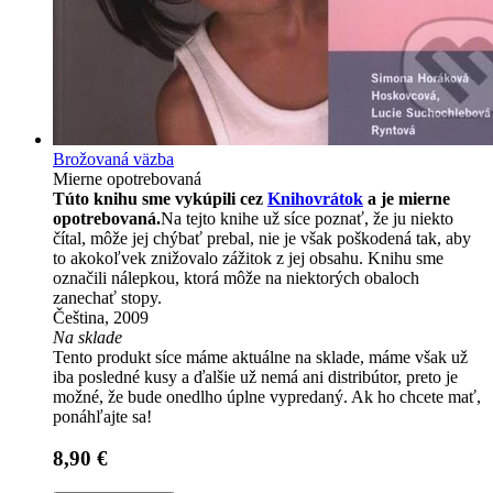
Brožovaná väzba
Mierne opotrebovaná
Túto knihu sme vykúpili cez
Knihovrátok
a je mierne
opotrebovaná.
Na tejto knihe už síce poznať, že ju niekto
čítal, môže jej chýbať prebal, nie je však poškodená tak, aby
to akokoľvek znižovalo zážitok z jej obsahu. Knihu sme
označili nálepkou, ktorá môže na niektorých obaloch
zanechať stopy.
Čeština, 2009
Na sklade
Tento produkt síce máme aktuálne na sklade, máme však už
iba posledné kusy a ďalšie už nemá ani distribútor, preto je
možné, že bude onedlho úplne vypredaný. Ak ho chcete mať,
ponáhľajte sa!
8,90 €