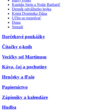
Harry Potter
Kapitán Stein a Notár Barbarič
Denník odvážneho bojka
Krimi Dominika Dána
Učím sa rozprávať
Duna
Smradi
Darčekové poukážky
Čítačky e-kníh
Vecičky od Martinusu
Káva, čaj a pochutiny
Hrnčeky a fľaše
Papiernictvo
Zápisníky a kalendáre
Hudba