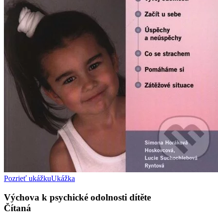
Pozrieť ukážku
Ukážka
Výchova k psychické odolnosti dítěte
Čítaná