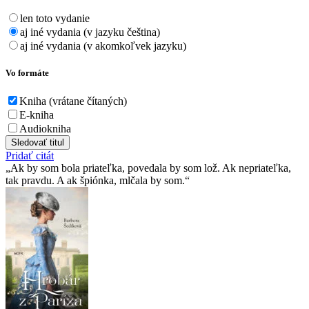
len toto vydanie
aj iné vydania (v jazyku čeština)
aj iné vydania (v akomkoľvek jazyku)
Vo formáte
Kniha (vrátane čítaných)
E-kniha
Audiokniha
Sledovať titul
Pridať citát
Ak by som bola priateľka, povedala by som lož. Ak nepriateľka,
tak pravdu. A ak špiónka, mlčala by som.