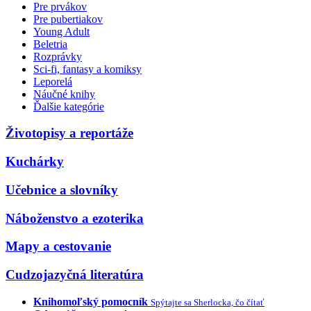
Pre prvákov
Pre pubertiakov
Young Adult
Beletria
Rozprávky
Sci-fi, fantasy a komiksy
Leporelá
Náučné knihy
Ďalšie kategórie
Životopisy a reportáže
Kuchárky
Učebnice a slovníky
Náboženstvo a ezoterika
Mapy a cestovanie
Cudzojazyčná literatúra
Knihomoľský pomocník
Spýtajte sa Sherlocka, čo čítať