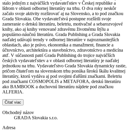
stalo jedným z najväčších vydavateľstiev v Českej republike a
lídrom v oblasti odbornej literatúry na trhu. O dva roky neskôr
začalo svoje aktivity rozširovať aj na Slovensko, a to pod značkou
Grada Slovakia. Obe vydavateľstvá postupne rozšírili svoje
zameranie o detskú literatúru, beletriu, motivačné a sebarozvojové
knihy, ako aj knihy venované zdravému životnému štýlu a
populárno-náučnú literatúru. Grada Publishing a Grada Slovakia
naďalej udávajú trendy v odbornej literatúre v najrozmanitejších
oblastiach, ako je právo, ekonomika a manažment, financie a
účtovníctvo, architektúra a stavebníctvo, zdravotníctvo a medicína
atď. V súčasnosti patrí Grada Publishing do trojice najväčších
českých vydavateľstiev a v oblasti odbornej literatúry je naďalej
jednotkou na trhu. Vydavateľstvo Grada Slovakia dynamicky rastie,
pričom čitateľom na slovenskom trhu ponúka širokú škálu kvalitnej
literatúry, ktorú vydáva aj pod svojimi ďalšími značkami. Beletriu
pod značkami COSMOPOLIS a METAFORA, detskú literatúru
ako BAMBOOK a duchovnú literatúru nájdete pod značkou
ALFERIA.
Čítať viac
Obchodný názov
GRADA Slovakia s.r.o.
Adresa