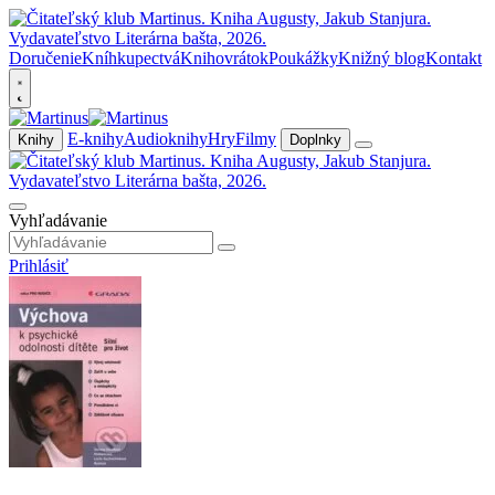
Doručenie
Kníhkupectvá
Knihovrátok
Poukážky
Knižný blog
Kontakt
E-knihy
Audioknihy
Hry
Filmy
Knihy
Doplnky
Vyhľadávanie
Prihlásiť