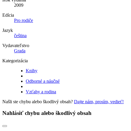
2009
Edícia
Pro rodiče
Jazyk
čeština
Vydavateľstvo
Grada
Kategorizácia
Knihy
Odborné a náučné
Vzťahy a rodina
Našli ste chybu alebo škodlivý obsah?
Dajte nám, prosím, vedieť!
Nahlásiť chybu alebo škodlivý obsah