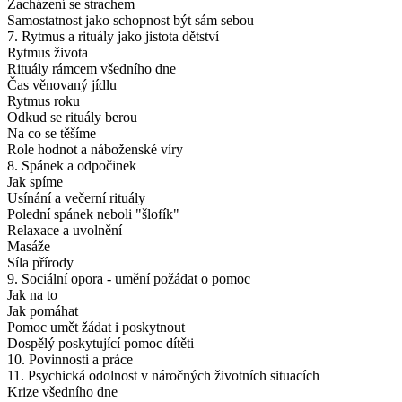
Zacházení se strachem
Samostatnost jako schopnost být sám sebou
7. Rytmus a rituály jako jistota dětství
Rytmus života
Rituály rámcem všedního dne
Čas věnovaný jídlu
Rytmus roku
Odkud se rituály berou
Na co se těšíme
Role hodnot a náboženské víry
8. Spánek a odpočinek
Jak spíme
Usínání a večerní rituály
Polední spánek neboli "šlofík"
Relaxace a uvolnění
Masáže
Síla přírody
9. Sociální opora - umění požádat o pomoc
Jak na to
Jak pomáhat
Pomoc umět žádat i poskytnout
Dospělý poskytující pomoc dítěti
10. Povinnosti a práce
11. Psychická odolnost v náročných životních situacích
Krize všedního dne