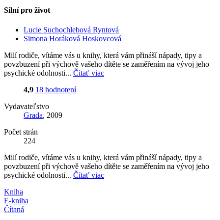
Silní pro život
Lucie Suchochlebová Ryntová
Simona Horáková Hoskovcová
Milí rodiče, vítáme vás u knihy, která vám přináší nápady, tipy a
povzbuzení při výchově vašeho dítěte se zaměřením na vývoj jeho
psychické odolnosti...
Čítať viac
4,9
18 hodnotení
Vydavateľstvo
Grada
, 2009
Počet strán
224
Milí rodiče, vítáme vás u knihy, která vám přináší nápady, tipy a
povzbuzení při výchově vašeho dítěte se zaměřením na vývoj jeho
psychické odolnosti...
Čítať viac
Kniha
E-kniha
Čítaná