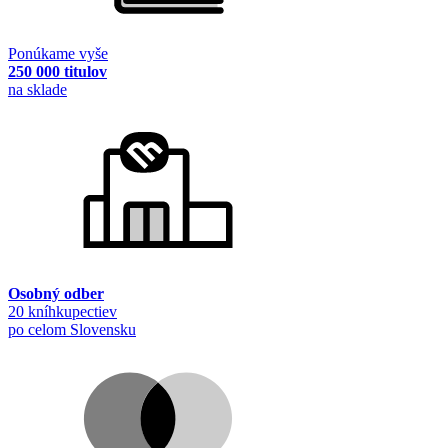
Ponúkame vyše
250 000 titulov
na sklade
Osobný odber
20 kníhkupectiev
po celom Slovensku