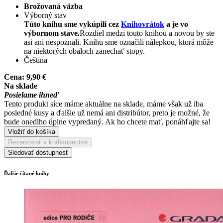
Brožovaná väzba
Výborný stav
Túto knihu sme vykúpili cez
Knihovrátok
a je vo
výbornom stave.
Rozdiel medzi touto knihou a novou by ste
asi ani nespoznali. Knihu sme označili nálepkou, ktorá môže
na niektorých obaloch zanechať stopy.
Čeština
Cena:
9,90 €
Na sklade
Posielame ihneď
Tento produkt síce máme aktuálne na sklade, máme však už iba
posledné kusy a ďalšie už nemá ani distribútor, preto je možné, že
bude onedlho úplne vypredaný. Ak ho chcete mať, ponáhľajte sa!
Vložiť do košíka
Rezervovať v kníhkupectve
Sledovať dostupnosť
Ďalšie čítané knihy