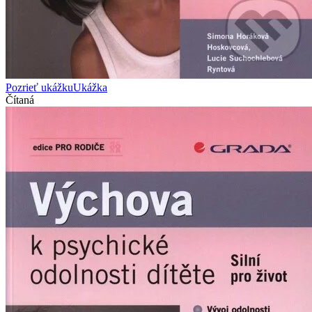
Pozrieť ukážku
Ukážka
Čítaná