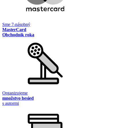
Sme 7-násobný
MasterCard
Obchodník roka
Organizujeme
množstvo besied
s autormi