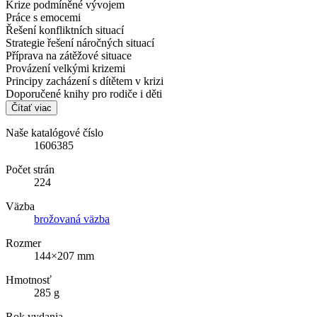
Krize podmíněné vývojem
Práce s emocemi
Řešení konfliktních situací
Strategie řešení náročných situací
Příprava na zátěžové situace
Provázení velkými krizemi
Principy zacházení s dítětem v krizi
Doporučené knihy pro rodiče i děti
Čítať viac
Naše katalógové číslo
1606385
Počet strán
224
Väzba
brožovaná väzba
Rozmer
144×207 mm
Hmotnosť
285 g
Rok vydania