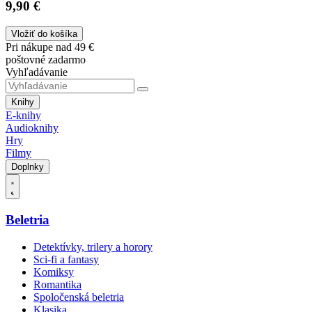
9,90 €
Vložiť do košíka
Pri nákupe nad 49 €
poštovné zadarmo
Vyhľadávanie
Knihy
E-knihy
Audioknihy
Hry
Filmy
Doplnky
Beletria
Detektívky, trilery a horory
Sci-fi a fantasy
Komiksy
Romantika
Spoločenská beletria
Klasika