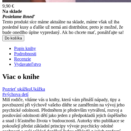
9,90 €
Na sklade
Posielame ihneď
Tento produkt síce máme aktuálne na sklade, máme však už iba
posledné kusy a ďalšie už nemá ani distribútor, preto je možné, že
bude onedlho úplne vypredaný. Ak ho chcete mať, ponáhľajte sa!
Do košíka
Popis knihy
Podrobnosti
Recenzie
Vydavateľstvo
Viac o knihe
Pozrieť ukážku
Ukážka
#výchova detí
Milí rodiče, vítáme vás u knihy, která vám přináší nápady, tipy a
povzbuzení při výchově vašeho dítěte se zaměřením na vývoj jeho
psychické odolnosti. Předmětem je především vytváření, rozvoj a
posilování odolnosti dětí jako jeden z předpokladů jejich úspěšného
a snad i šťastného života v budoucnosti. Autorky této publikace se
pokoušejí předat základní principy vývoje psychicky odolné