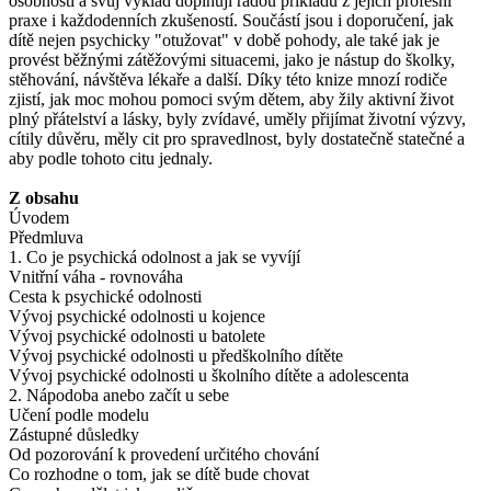
osobnosti a svůj výklad doplňují řadou příkladů z jejich profesní
praxe i každodenních zkušeností. Součástí jsou i doporučení, jak
dítě nejen psychicky "otužovat" v době pohody, ale také jak je
provést běžnými zátěžovými situacemi, jako je nástup do školky,
stěhování, návštěva lékaře a další. Díky této knize mnozí rodiče
zjistí, jak moc mohou pomoci svým dětem, aby žily aktivní život
plný přátelství a lásky, byly zvídavé, uměly přijímat životní výzvy,
cítily důvěru, měly cit pro spravedlnost, byly dostatečně statečné a
aby podle tohoto citu jednaly.
Z obsahu
Úvodem
Předmluva
1. Co je psychická odolnost a jak se vyvíjí
Vnitřní váha - rovnováha
Cesta k psychické odolnosti
Vývoj psychické odolnosti u kojence
Vývoj psychické odolnosti u batolete
Vývoj psychické odolnosti u předškolního dítěte
Vývoj psychické odolnosti u školního dítěte a adolescenta
2. Nápodoba anebo začít u sebe
Učení podle modelu
Zástupné důsledky
Od pozorování k provedení určitého chování
Co rozhodne o tom, jak se dítě bude chovat