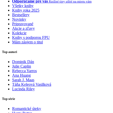
Odporúčame pre vás
Knižné tipy ušité na mieru vám
Všetky knihy
Knihy roka 2025
Bestsellery
Novinky
Pripravované
Akcie a zľavy
Kolekcie
Knihy s podporou FPU
Mám záujem o titul
Top autori
Dominik Dán
Julie Caplin
Rebecca Yarros
Ana Huang
Sarah J. Maas
Táňa Keleová Vasilková
Lucinda Riley
Top série
Romantické úteky