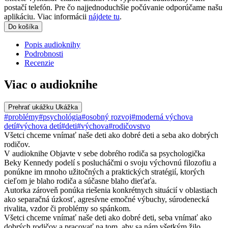
postačí telefón. Pre čo najjednoduchšie počúvanie odporúčame našu
aplikáciu. Viac informácii
nájdete tu
.
Do košíka
Popis audioknihy
Podrobnosti
Recenzie
Viac o audioknihe
Prehrať ukážku
Ukážka
#problémy
#psychológia
#osobný rozvoj
#moderná výchova
detí
#výchova detí
#deti
#výchova
#rodičovstvo
Všetci chceme vnímať naše deti ako dobré deti a seba ako dobrých
rodičov.
V audioknihe Objavte v sebe dobrého rodiča sa psychologička
Beky Kennedy podelí s poslucháčmi o svoju výchovnú filozofiu a
ponúkne im mnoho užitočných a praktických stratégií, ktorých
cieľom je blaho rodiča a súčasne blaho dieťaťa.
Autorka zároveň ponúka riešenia konkrétnych situácií v oblastiach
ako separačná úzkosť, agresívne emočné výbuchy, súrodenecká
rivalita, vzdor či problémy so spánkom.
Všetci chceme vnímať naše deti ako dobré deti, seba vnímať ako
dobrých rodičov a pracovať na tom, aby sa nám všetkým žilo