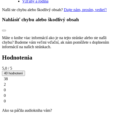
Vzťahy a rodina
Našli ste chybu alebo škodlivý obsah?
Dajte nám, prosím, vedieť!
Nahlásiť chybu alebo škodlivý obsah
Máte o knihe viac informácií ako je na tejto stránke alebo ste našli
chybu? Budeme vám veľmi vďační, ak nám pomôžete s doplnením
informácií na našich stránkach.
Hodnotenia
5,0
/ 5
40 hodnotení
38
2
0
0
0
Ako sa páčila audiokniha vám?