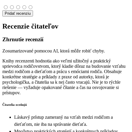
Pridať recenziu
Recenzie čitateľov
Zhrnutie recenzií
Zosumarizované pomocou AI, ktorá môže robiť chyby.
Knihy recenzenti hodnotia ako veľmi užitočný a praktický
sprievodca rodičovstvom, ktorý kladie dôraz na budovanie vzťahu
medzi rodičom a dieťaťom a prácu s emóciami rodiča. Obsahuje
konkrétne stratégie a príklady z praxe od autorky, ktorá je
psychologička, a čitatelia sa k nej často vracajú. Nie je to rýchle
riešenie — vyžaduje opakované čítanie a čas na osvojovanie si
prístupov.
Čitatelia oceňujú
Láskavý prístup zameraný na vzťah medzi rodičom a
dieťaťom, nie iba na správanie dieťaťa.
Množstvo praktických stratégií a konkrétnych príkladov,