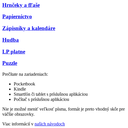
Hrnčeky a fľaše
Papiernictvo
Zápisníky a kalendáre
Hudba
LP platne
Puzzle
Prečítate na zariadeniach:
Pocketbook
Kindle
Smartfón či tablet s príslušnou aplikáciou
Počítač s príslušnou aplikáciou
Nie je možné meniť veľkosť písma, formát je preto vhodný skôr pre
väčšie obrazovky.
Viac informácií v
našich návodoch