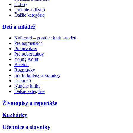
Hobby
Umenie a dizajn
Ďalšie kategórie
Deti a mládež
Knihorad – poradca kníh pre deti
Pre najmenších
Pre prvákov
Pre pubertiakov
Young Adult
Beletria
Rozprávky
Sci-fi, fantasy a komiksy
Leporelá
Náučné knihy
Ďalšie kategórie
Životopisy a reportáže
Kuchárky
Učebnice a slovníky