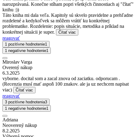
narozprávaná. Konečne stíham popri všetkých činnostiach aj "čítať"
knihu :))
Táto kniha mi dala veľa. Kapitoly sú skvelo pravidelne a prehľadne
rozdelené a kedykoľvek sa môžem vrátiť ku konkrétnej
problematike. Rozdelenie: popis situácie, metodika a príklad na
konkrétnej situácii je super.
Čítať viac
reagovať
1 pozitívne hodnotenie
1
1 negatívne hodnotenie
1
Miroslav Varga
Overený nákup
6.3.2025
vyborne. docital som a zacal znova od zaciatku. odporucam .
(Recenzia musí mať aspoň 100 znakov. ale ja uz nechcem napisat
viac)
Čítať viac
reagovať
3 pozitívne hodnotenia
3
1 negatívne hodnotenie
1
Adriana
Neoverený nákup
8.2.2025
Výborná pomoc