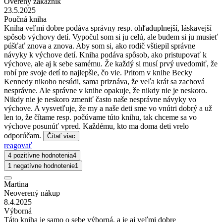
Overený zákazník
23.5.2025
Poučná kniha
Kniha veľmi dobre podáva správny resp. ohľaduplnejší, láskavejší
spôsob výchovy detí. Vypočul som si ju celú, ale budem si ju musieť
púšťať znova a znova. Aby som si, ako rodič vštiepil správne
návyky k výchove detí. Kniha podáva spôsob, ako pristupovať k
výchove, ale aj k sebe samému. Že každý si musí prvý uvedomiť, že
robí pre svoje detí to najlepšie, čo vie. Pritom v knihe Becky
Kennedy nikoho nesúdi, sama priznáva, že veľa krát sa zachová
nesprávne. Ale správne v knihe opakuje, že nikdy nie je neskoro.
Nikdy nie je neskoro zmeniť často naše nesprávne návyky vo
výchove. A vysvetľuje, že my a naše deti sme vo vnútri dobrý a už
len to, že čítame resp. počúvame túto knihu, tak chceme sa vo
výchove posunúť vpred. Každému, kto ma doma deti vrelo
odporúčam.
Čítať viac
reagovať
4 pozitívne hodnotenia
4
1 negatívne hodnotenie
1
Martina
Neoverený nákup
8.4.2025
Výborná
Táto kniha je samo o sebe výborná, a je aj veľmi dobre