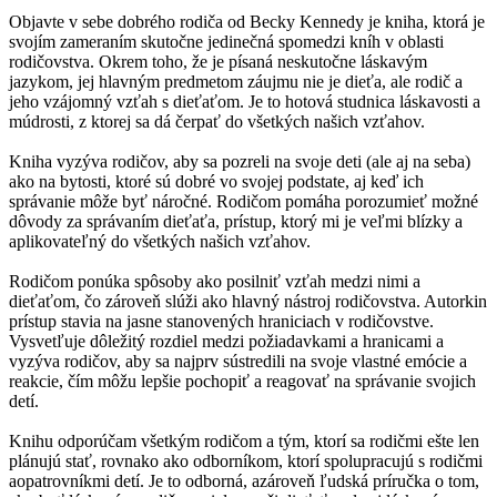
Objavte v sebe dobrého rodiča od Becky Kennedy je kniha, ktorá je
svojím zameraním skutočne jedinečná spomedzi kníh v oblasti
rodičovstva. Okrem toho, že je písaná neskutočne láskavým
jazykom, jej hlavným predmetom záujmu nie je dieťa, ale rodič a
jeho vzájomný vzťah s dieťaťom. Je to hotová studnica láskavosti a
múdrosti, z ktorej sa dá čerpať do všetkých našich vzťahov.
Kniha vyzýva rodičov, aby sa pozreli na svoje deti (ale aj na seba)
ako na bytosti, ktoré sú dobré vo svojej podstate, aj keď ich
správanie môže byť náročné. Rodičom pomáha porozumieť možné
dôvody za správaním dieťaťa, prístup, ktorý mi je veľmi blízky a
aplikovateľný do všetkých našich vzťahov.
Rodičom ponúka spôsoby ako posilniť vzťah medzi nimi a
dieťaťom, čo zároveň slúži ako hlavný nástroj rodičovstva. Autorkin
prístup stavia na jasne stanovených hraniciach v rodičovstve.
Vysvetľuje dôležitý rozdiel medzi požiadavkami a hranicami a
vyzýva rodičov, aby sa najprv sústredili na svoje vlastné emócie a
reakcie, čím môžu lepšie pochopiť a reagovať na správanie svojich
detí.
Knihu odporúčam všetkým rodičom a tým, ktorí sa rodičmi ešte len
plánujú stať, rovnako ako odborníkom, ktorí spolupracujú s rodičmi
aopatrovníkmi detí. Je to odborná, azároveň ľudská príručka o tom,