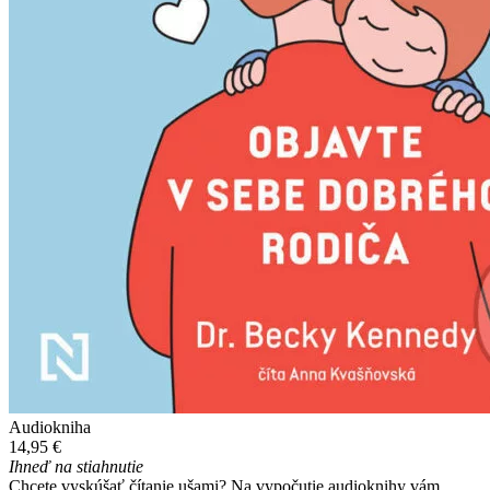
Audiokniha
14,95 €
Ihneď na stiahnutie
Chcete vyskúšať čítanie ušami? Na vypočutie audioknihy vám