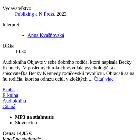
Vydavateľstvo
Publixing a N Press
, 2023
Interpret
Anna Kvašňovská
Dĺžka
10:30
Audiokniha Objavte v sebe dobrého rodiča, ktorú napísala Becky
Kennedy. V posledných rokoch vyvolala psychologička a
spisovateľka Becky Kennedy rodičovskú revolúciu. Obracali sa na
ňu rodičia, ktorí sa odrazu ocitli v zložitých ...
Čítať viac
Kniha
E-kniha
Audiokniha
Čítaná
MP3 na stiahnutie
Slovenčina
Cena:
14,95 €
Ihneď na stiahnutie