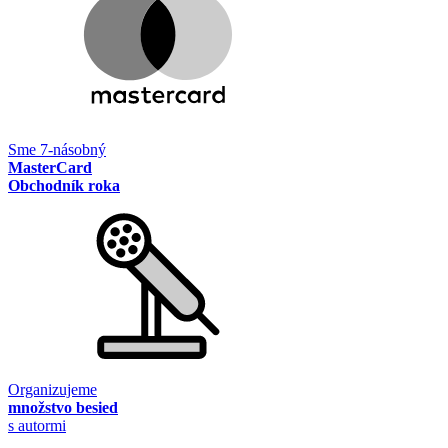
Sme 7-násobný
MasterCard
Obchodník roka
Organizujeme
množstvo besied
s autormi