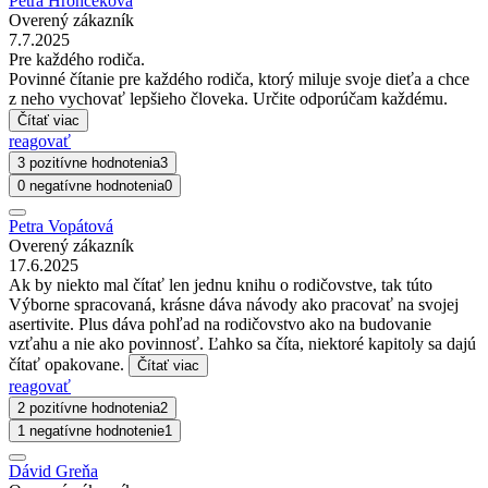
Petra Hroncekova
Overený zákazník
7.7.2025
Pre každého rodiča.
Povinné čítanie pre každého rodiča, ktorý miluje svoje dieťa a chce
z neho vychovať lepšieho človeka. Určite odporúčam každému.
Čítať viac
reagovať
3 pozitívne hodnotenia
3
0 negatívne hodnotenia
0
Petra Vopátová
Overený zákazník
17.6.2025
Ak by niekto mal čítať len jednu knihu o rodičovstve, tak túto
Výborne spracovaná, krásne dáva návody ako pracovať na svojej
asertivite. Plus dáva pohľad na rodičovstvo ako na budovanie
vzťahu a nie ako povinnosť. Ľahko sa číta, niektoré kapitoly sa dajú
čítať opakovane.
Čítať viac
reagovať
2 pozitívne hodnotenia
2
1 negatívne hodnotenie
1
Dávid Greňa