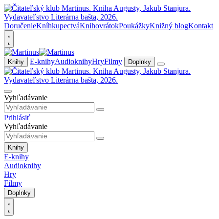
Doručenie
Kníhkupectvá
Knihovrátok
Poukážky
Knižný blog
Kontakt
E-knihy
Audioknihy
Hry
Filmy
Knihy
Doplnky
Vyhľadávanie
Prihlásiť
Vyhľadávanie
Knihy
E-knihy
Audioknihy
Hry
Filmy
Doplnky