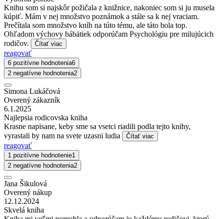
Knihu som si najskôr požičala z knižnice, nakoniec som si ju musela
kúpiť. Mám v nej množstvo poznámok a stále sa k nej vraciam.
Prečítala som množstvo kníh na túto tému, ale táto bola top.
Ohľadom výchovy bábätiek odporúčam Psychológiu pre milujúcich
rodičov.
Čítať viac
reagovať
6 pozitívne hodnotenia
6
2 negatívne hodnotenia
2
Simona Lukáčová
Overený zákazník
6.1.2025
Najlepsia rodicovska kniha
Krasne napisane, keby sme sa vsetci riadili podla tejto knihy,
vyrastali by nam na svete uzasni ludia
Čítať viac
reagovať
1 pozitívne hodnotenie
1
2 negatívne hodnotenia
2
Jana Šikulová
Overený nákup
12.12.2024
Skvelá kniha
Kniha mi veľmi pomohla a odporúčam ju každému rodičovi, ktorý