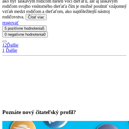
ako byť láskavým rodičom nielen voči dieťaťu, ale aj láskavým
rodičom svojho vnútorného dieťaťa čím je možné posilniť vzájomný
vzťah medzi rodičom a dieťaťom, ako najdôležitejší nástroj
rodičovstva.
Čítať viac
reagovať
5 pozitívne hodnotenia
5
0 negatívne hodnotenia
0
1
2
Ďalšie
1
Ďalšie
Poznáte nový čitateľský profil?