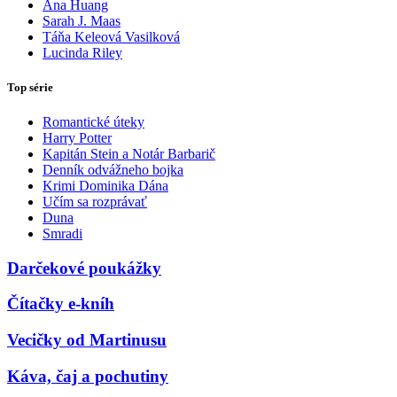
Ana Huang
Sarah J. Maas
Táňa Keleová Vasilková
Lucinda Riley
Top série
Romantické úteky
Harry Potter
Kapitán Stein a Notár Barbarič
Denník odvážneho bojka
Krimi Dominika Dána
Učím sa rozprávať
Duna
Smradi
Darčekové poukážky
Čítačky e-kníh
Vecičky od Martinusu
Káva, čaj a pochutiny