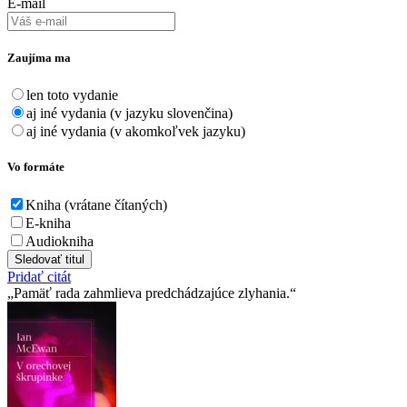
E-mail
Zaujíma ma
len toto vydanie
aj iné vydania (v jazyku slovenčina)
aj iné vydania (v akomkoľvek jazyku)
Vo formáte
Kniha (vrátane čítaných)
E-kniha
Audiokniha
Sledovať titul
Pridať citát
Pamäť rada zahmlieva predchádzajúce zlyhania.