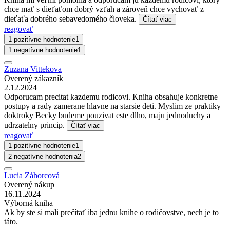
chce mať s dieťaťom dobrý vzťah a zároveň chce vychovať z
dieťaťa dobrého sebavedomého človeka.
Čítať viac
reagovať
1 pozitívne hodnotenie
1
1 negatívne hodnotenie
1
Zuzana Vittekova
Overený zákazník
2.12.2024
Odporucam precitat kazdemu rodicovi. Kniha obsahuje konkretne
postupy a rady zamerane hlavne na starsie deti. Myslim ze praktiky
doktroky Becky budeme pouzivat este dlho, maju jednoduchy a
udrzatelny princip.
Čítať viac
reagovať
1 pozitívne hodnotenie
1
2 negatívne hodnotenia
2
Lucia Záhorcová
Overený nákup
16.11.2024
Výborná kniha
Ak by ste si mali prečítať iba jednu knihe o rodičovstve, nech je to
táto.