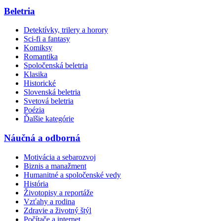
Beletria
Detektívky, trilery a horory
Sci-fi a fantasy
Komiksy
Romantika
Spoločenská beletria
Klasika
Historické
Slovenská beletria
Svetová beletria
Poézia
Ďalšie kategórie
Náučná a odborná
Motivácia a sebarozvoj
Biznis a manažment
Humanitné a spoločenské vedy
História
Životopisy a reportáže
Vzťahy a rodina
Zdravie a životný štýl
Počítače a internet