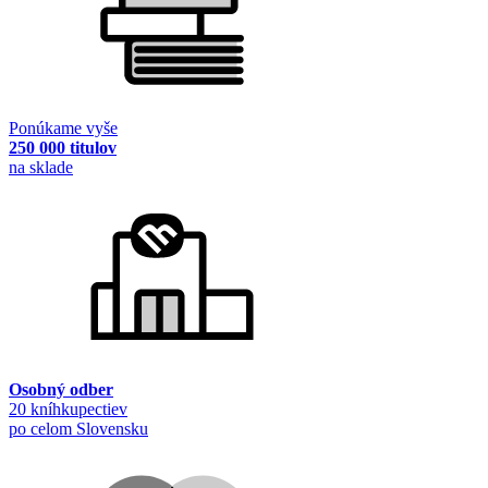
Ponúkame vyše
250 000 titulov
na sklade
Osobný odber
20 kníhkupectiev
po celom Slovensku