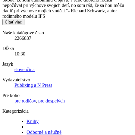
nepočúval pri výchove svojich detí, no som rád, že sa ňou môžu
riadiť pri výchove mojich vnúčat.“- Richard Schwartz, autor
rodinného modelu IFS
Čítať viac
Naše katalógové číslo
2266837
Dĺžka
10:30
Jazyk
slovenčina
Vydavateľstvo
Publixing a N Press
Pre koho
pre rodičov
,
pre dospelých
Kategorizácia
Knihy
Odborné a náučné