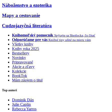
Náboženstvo a ezoterika
Mapy a cestovanie
Cudzojazyčná literatúra
Knihomoľský pomocník
Spýtajte sa Sherlocka, čo čítať
Odporúčame pre vás
Knižné tipy ušité na mieru vám
Všetky knihy
Knihy roka 2025
Bestsellery
Novinky
Pripravované
Akcie a zľavy
Kolekcie
BookTok
Mám záujem o titul
Top autori
Dominik Dán
Julie Caplin
Rebecca Yarros