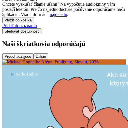
Chcete vyskúšať čítanie ušami? Na vypočutie audioknihy vám
postačí telefón. Pre čo najjednoduchšie počúvanie odporúčame našu
aplikáciu. Viac informácii
nájdete tu
.
Vložiť do košíka
Pridať do zoznamu
Sledovať dostupnosť
Naši škriatkovia odporúčajú
Predchádzajúce
Ďalšie