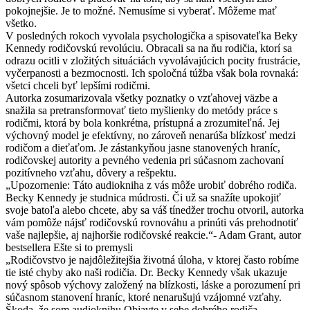
pokojnejšie. Je to možné. Nemusíme si vyberať. Môžeme mať
všetko.
V posledných rokoch vyvolala psychologička a spisovateľka Beky
Kennedy rodičovskú revolúciu. Obracali sa na ňu rodičia, ktorí sa
odrazu ocitli v zložitých situáciách vyvolávajúcich pocity frustrácie,
vyčerpanosti a bezmocnosti. Ich spoločná túžba však bola rovnaká:
všetci chceli byť lepšími rodičmi.
Autorka zosumarizovala všetky poznatky o vzťahovej väzbe a
snažila sa pretransformovať tieto myšlienky do metódy práce s
rodičmi, ktorá by bola konkrétna, prístupná a zrozumiteľná. Jej
výchovný model je efektívny, no zároveň nenarúša blízkosť medzi
rodičom a dieťaťom. Je zástankyňou jasne stanovených hraníc,
rodičovskej autority a pevného vedenia pri súčasnom zachovaní
pozitívneho vzťahu, dôvery a rešpektu.
„Upozornenie: Táto audiokniha z vás môže urobiť dobrého rodiča.
Becky Kennedy je studnica múdrosti. Či už sa snažíte upokojiť
svoje batoľa alebo chcete, aby sa váš tínedžer trochu otvoril, autorka
vám pomôže nájsť rodičovskú rovnováhu a prinúti vás prehodnotiť
vaše najlepšie, aj najhoršie rodičovské reakcie.“- Adam Grant, autor
bestsellera Ešte si to premysli
„Rodičovstvo je najdôležitejšia životná úloha, v ktorej často robíme
tie isté chyby ako naši rodičia. Dr. Becky Kennedy však ukazuje
nový spôsob výchovy založený na blízkosti, láske a porozumení pri
súčasnom stanovení hraníc, ktoré nenarušujú vzájomné vzťahy.
Škoda, že som audioknihu Objavte v sebe dobrého rodiča