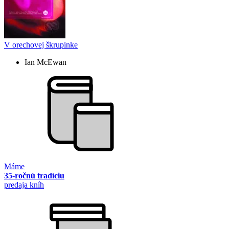
V orechovej škrupinke
Ian McEwan
Máme
35-ročnú tradíciu
predaja kníh